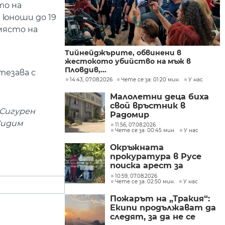
то на
 юноши до 19
 място на
Тийнейджърите, обвинени в
жестокото убийство на мъж в
Пловдив,...
тезава с
14:43, 07.08.2026
Чете се за: 01:20 мин.
У нас
Малолетни деца биха
свой връстник в
 Сигурен
Радомир
видим
11:56, 07.08.2026
Чете се за: 00:45 мин.
У нас
Окръжната
прокуратура в Русе
поиска арест за
петима от
10:59, 07.08.2026
Чете се за: 02:50 мин.
У нас
участниците в
групите, свързани с
Пожарът на „Тракия“:
разбитата
Екипи продължават да
лаборатория за
следят, за да не се
фентанил