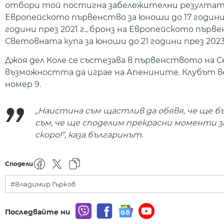
отбори той постигна забележителни резултати
Европейското първенство за юноши до 17 години 
години през 2021 г., бронз на Европейското първ
Световната купа за юноши до 21 години през 2023 
Джоя дел Коле се състезава в първенството на Се
възможността да играе на Апенините. Клубът ве
номер 9.
„Наистина съм щастлив да обявя, че ще б
съм, че ще споделим прекрасни моменти з
скоро!“, каза българинът.
Сподели
#Владимир Гърков
Последвайте ни