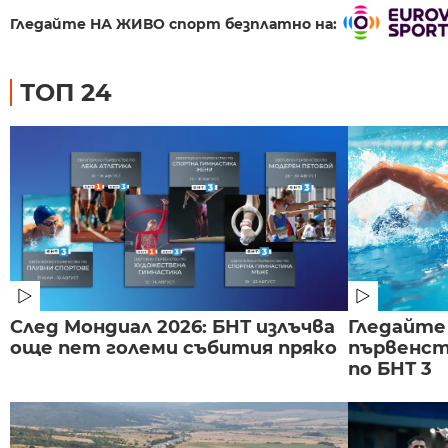
Гледайте НА ЖИВО спорт безплатно на:
ТОП 24
След Мондиал 2026: БНТ излъчва
Гледайте
още пет големи събития пряко
първенст
по БНТ 3