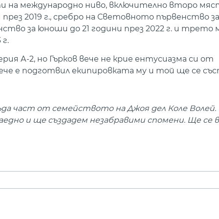
 на международно ниво, включително второ мяс
през 2019 г., сребро на Световното първенство за
енство за юноши до 21 години през 2022 г. и трето
г.
рия А-2, но Гърков вече не крие ентусиазма си от
че е подготвил екипировката му и той ще се със
ъда част от семейството на Джоя дел Коле Волей.
аедно и ще създадем незабравими спомени. Ще се 