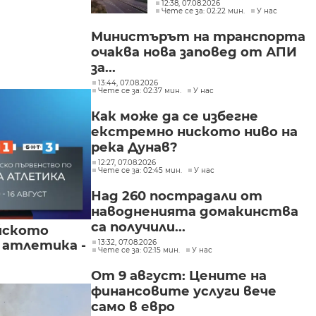
разпространява
12:38, 07.08.2026
Чете се за: 02:22 мин.
У нас
огънят
Министърът на транспорта
очаква нова заповед от АПИ
за...
13:44, 07.08.2026
Чете се за: 02:37 мин.
У нас
Как може да се избегне
екстремно ниското ниво на
река Дунав?
12:27, 07.08.2026
Чете се за: 02:45 мин.
У нас
Над 260 пострадали от
наводненията домакинства
са получили...
йското
13:32, 07.08.2026
 атлетика -
Чете се за: 02:15 мин.
У нас
От 9 август: Цените на
финансовите услуги вече
само в евро