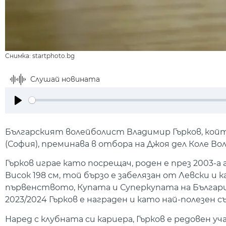
Снимка: startphoto.bg
Слушай новината
Play
Българският волейболист Владимир Гърков, койт
(София), преминава в отбора на Джоя дел Коле Вол
Гърков играе като посрещач, роден е през 2003-а
Висок 198 см, той бързо е забелязан от Левски и
първенството, Купата и Суперкупата на България
2023/2024 Гърков е награден и като най-полезен 
Наред с клубната си кариера, Гърков е редовен 