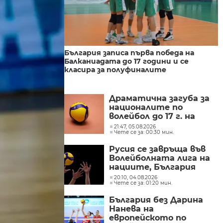
България записа първа победа на
Балканиадата до 17 години и се
класира за полуфиналите
Драматична загуба за
националите по
волейбол до 17 г. на
балканското
21:47, 05.08.2026
Чете се за: 00:30 мин.
Русия се завръща във
Волейболната лига на
нациите, България
отпада при жените
20:10, 04.08.2026
Чете се за: 01:20 мин.
България без Дарина
Нанева на
европейското по