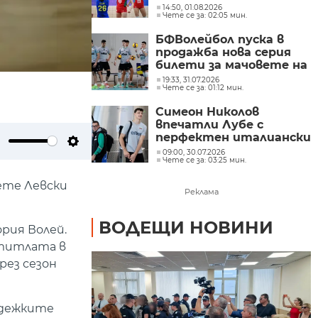
волейбол
14:50, 01.08.2026
Чете се за: 02:05 мин.
БФВолейбол пуска в
продажба нова серия
билети за мачовете на
България на Евро 2026
19:33, 31.07.2026
Чете се за: 01:12 мин.
Симеон Николов
впечатли Лубе с
перфектен италиански
при официалното си
09:00, 30.07.2026
ute
Settings
Чете се за: 03:25 мин.
представяне
ете Левски
Реклама
ВОДЕЩИ НОВИНИ
ория Волей.
с титлата в
рез сезон
ладежките