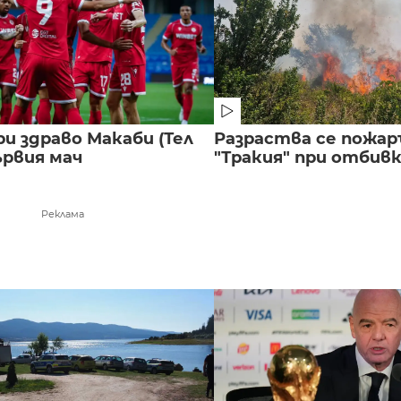
и здраво Макаби (Тел
Разраства се пожар
ървия мач
"Тракия" при отбивка
Реклама