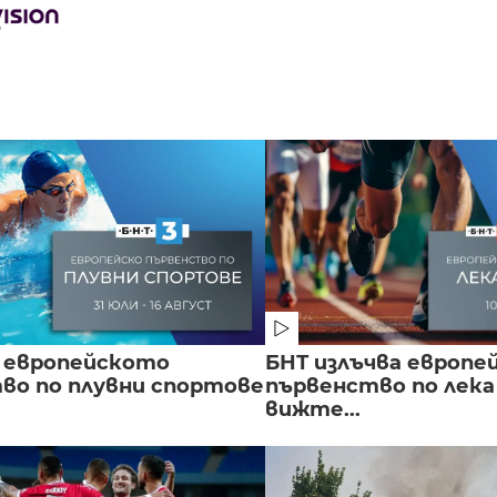
 европейското
БНТ излъчва европе
во по плувни спортове
първенство по лека
вижте...