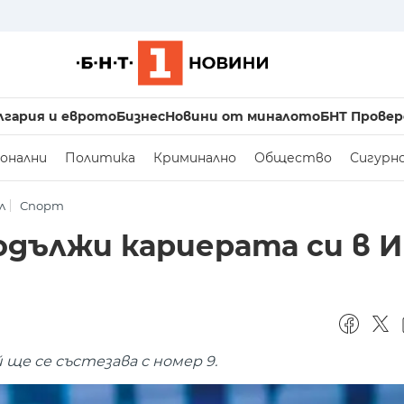
лгария и еврото
Бизнес
Новини от миналото
БНТ Провер
онални
Политика
Криминално
Общество
Сигурн
л
Спорт
одължи кариерата си в 
ще се състезава с номер 9.