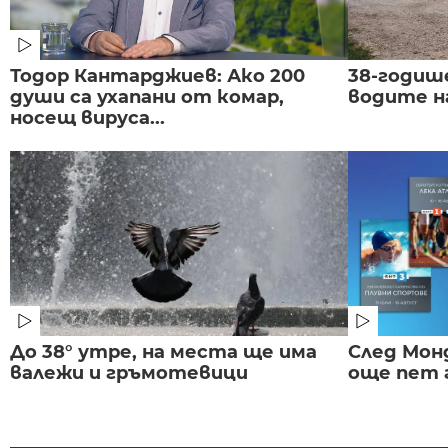
Тодор Кантарджиев: Ако 200
38-годиш
души са ухапани от комар,
водите н
носещ вируса...
До 38° утре, на места ще има
След Монд
валежи и гръмотевици
още пет 