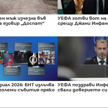
ен мъж изчезна във
УЕФА готви вот на
а язовир „Доспат“
срещу Джани Инфа
иал 2026: БНТ излъчва
УЕФА поздрави Инфа
големи събития пряко
свали доверието с