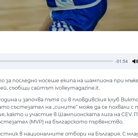
-01:54
M
о за последно носеше екипа на шампиона при мъж
ей, съобщи сайтът ivolleymagazine.it.
 година и започва пътя си в пловдивския клуб Викт
 като състезател на „сините“ може да се похвали 
, както и участие в Шампионската лига на CEV. П
състезател (MVP) на българското първенство.
участник в националните отбори на България. С м