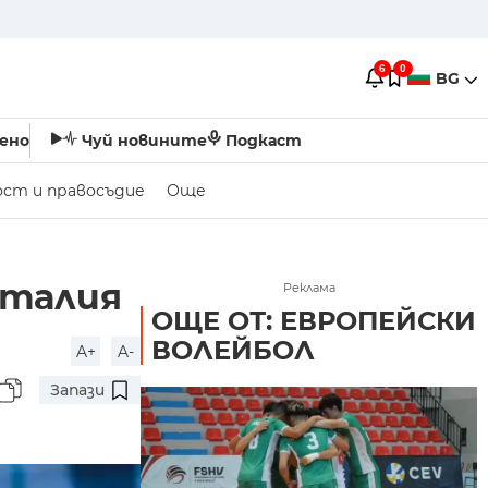
6
0
BG
ено
Чуй новините
Подкаст
ост и правосъдие
Още
Италия
Реклама
ОЩЕ ОТ: ЕВРОПЕЙСКИ
ВОЛЕЙБОЛ
A+
A-
Запази