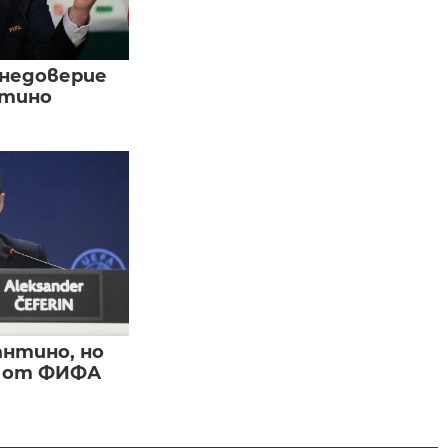
 недоверие
нтино
нтино, но
и от ФИФА