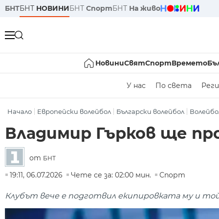
БНТ
БНТ
НОВИНИ
БНТ
Спорт
БНТ
На живо
Новини
Свят
Спорт
Времето
Бъ
У нас
По света
Реги
Начало
Европейски волейбол
Български волейбол
Волейбо
Владимир Гърков ще пр
от
БНТ
19:11, 06.07.2026
Чете се за: 02:00 мин.
Спорт
Клубът вече е подготвил екипировката му и той 