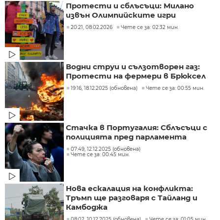
Протести и сблъсъци: Милано
извън Олимпийските игри
20:21, 08.02.2026
Чете се за: 02:32 мин.
Водни струи и сълзотворен газ:
Протести на фермери в Брюксел
19:16, 18.12.2025 (обновена)
Чете се за: 00:55 мин.
Стачка в Португалия: Сблъсъци с
полицията пред парламента
07:49, 12.12.2025 (обновена)
Чете се за: 00:45 мин.
Нова ескалация на конфликта:
Тръмп ще разговаря с Тайланд и
Камбоджа
08:02, 10.12.2025 (обновена)
Чете се за: 01:05 мин.