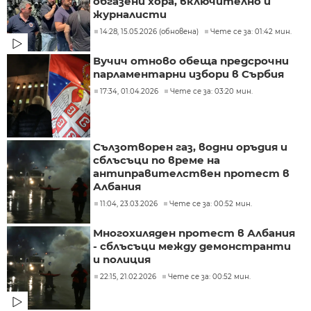
обгазени хора, включително и
журналисти
14:28, 15.05.2026 (обновена)
Чете се за: 01:42 мин.
Вучич отново обеща предсрочни
парламентарни избори в Сърбия
17:34, 01.04.2026
Чете се за: 03:20 мин.
Сълзотворен газ, водни оръдия и
сблъсъци по време на
антиправителствен протест в
Албания
11:04, 23.03.2026
Чете се за: 00:52 мин.
Многохиляден протест в Албания
- сблъсъци между демонстранти
и полиция
22:15, 21.02.2026
Чете се за: 00:52 мин.