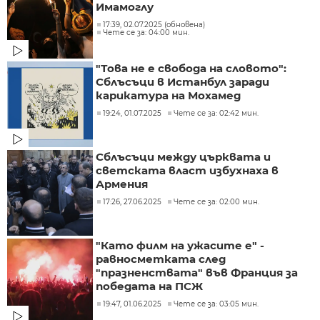
Имамоглу
17:39, 02.07.2025 (обновена)
Чете се за: 04:00 мин.
"Това не е свобода на словото":
Сблъсъци в Истанбул заради
карикатура на Мохамед
19:24, 01.07.2025
Чете се за: 02:42 мин.
Сблъсъци между църквата и
светската власт избухнаха в
Армения
17:26, 27.06.2025
Чете се за: 02:00 мин.
"Като филм на ужасите е" -
равносметката след
"празненствата" във Франция за
победата на ПСЖ
19:47, 01.06.2025
Чете се за: 03:05 мин.