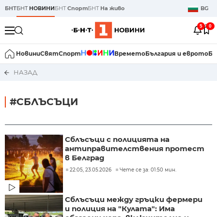
БНТ
БНТ
НОВИНИ
БНТ
Спорт
БНТ
На живо
BG
5
0
Новини
Свят
Спорт
Времето
България и еврото
Би
НАЗАД
#СБЛЪСЪЦИ
Сблъсъци с полицията на
антиправителствения протест
в Белград
22:05, 23.05.2026
Чете се за: 01:50 мин.
Сблъсъци между гръцки фермери
и полиция на "Кулата": Има