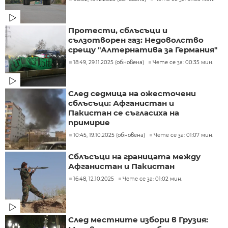
Протести, сблъсъци и
сълзотворен газ: Недоволство
срещу "Алтернатива за Германия"
18:49, 29.11.2025 (обновена)
Чете се за: 00:35 мин.
След седмица на ожесточени
сблъсъци: Афганистан и
Пакистан се съгласиха на
примирие
10:45, 19.10.2025 (обновена)
Чете се за: 01:07 мин.
Сблъсъци на границата между
Афганистан и Пакистан
16:48, 12.10.2025
Чете се за: 01:02 мин.
След местните избори в Грузия: