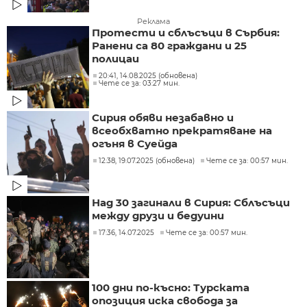
Реклама
Протести и сблъсъци в Сърбия:
Ранени са 80 граждани и 25
полицаи
20:41, 14.08.2025 (обновена)
Чете се за: 03:27 мин.
Сирия обяви незабавно и
всеобхватно прекратяване на
огъня в Суейда
12:38, 19.07.2025 (обновена)
Чете се за: 00:57 мин.
Над 30 загинали в Сирия: Сблъсъци
между друзи и бедуини
17:36, 14.07.2025
Чете се за: 00:57 мин.
100 дни по-късно: Турската
опозиция иска свобода за