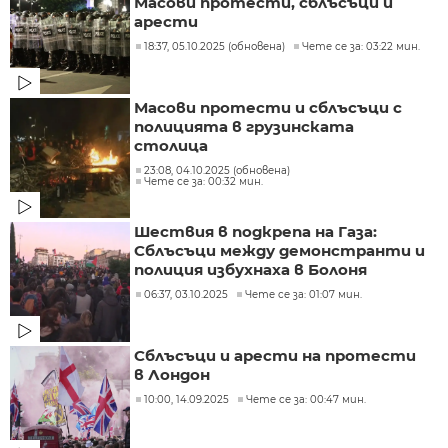
Масови протести, сблъсъци и
арести
18:37, 05.10.2025 (обновена)
Чете се за: 03:22 мин.
Масови протести и сблъсъци с
полицията в грузинската
столица
23:08, 04.10.2025 (обновена)
Чете се за: 00:32 мин.
Шествия в подкрепа на Газа:
Сблъсъци между демонстранти и
полиция избухнаха в Болоня
06:37, 03.10.2025
Чете се за: 01:07 мин.
Сблъсъци и арести на протести
в Лондон
10:00, 14.09.2025
Чете се за: 00:47 мин.