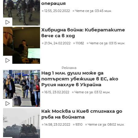
операция
12:55, 25.02.2022
Чете се за: 03:45 мин.
Хибридна война: Кибератаките
вече са в ход
21:34, 24.02.2022
11082
Чете се за: 03:15 мин.
Реклама
Над 1 млн. души може да
потърсят убежище в ЕС, ако
Русия нахлуе в Украйна
16:15, 23.02.2022
Чете се за: 03:12 мин.
Как Москва и Киев стигнаха до
ръба на войната
14:58, 23.02.2022
9310
Чете се за: 08:02 мин.