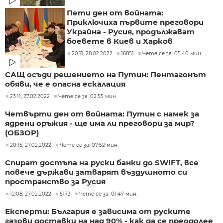
Пети ден от войната:
Приключиха първите преговори
Украйна - Русия, продължават
боевете в Киев и Харков
20:11, 28.02.2022
16851
Чете се за: 05:40 мин.
САЩ осъди решението на Путин: Пентагонът
обяви, че е опасна ескалация
23:11, 27.02.2022
Чете се за: 02:55 мин.
Четвърти ден от войната: Путин с намек за
ядрени оръжия - ще има ли преговори за мир?
(ОБЗОР)
20:15, 27.02.2022
Чете се за: 07:52 мин.
Спират достъпа на руски банки до SWIFT, все
повече държави затварят въздушното си
пространство за Русия
12:08, 27.02.2022
5173
Чете се за: 01:47 мин.
Експерти: България е зависима от руските
газови доставки на над 90% - как да се преодолее