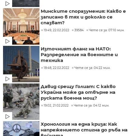
Минските споразумения: Какво е
записано в тях и доколко се
спазват?
19:49, 22.02.2022
39584
Чете се за: 07:10 мин.
Източният фланг на НАТО:
Разпределение на военните и
техника
18:48, 22.02.2022
Чете се за: 04:22 мин.
Давид срещу Голиат: С какво
Украйна може да отвърне на
руската военна мощ?
19:02, 21.02.2022
Чете се за: 04:12 мин.
Хронология на една криза: Как
напрежението стигна до ръба на
войната