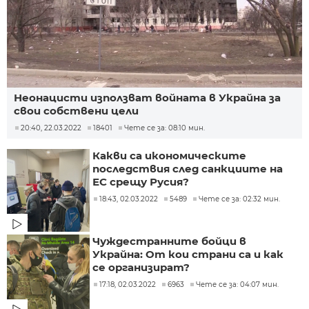
Неонацисти използват войната в Украйна за
свои собствени цели
20:40, 22.03.2022
18401
Чете се за: 08:10 мин.
Какви са икономическите
последствия след санкциите на
ЕС срещу Русия?
18:43, 02.03.2022
5489
Чете се за: 02:32 мин.
Чуждестранните бойци в
Украйна: От кои страни са и как
се организират?
17:18, 02.03.2022
6963
Чете се за: 04:07 мин.