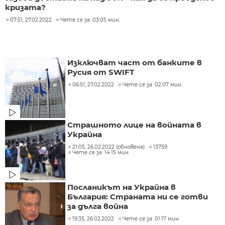
кризата?
07:51, 27.02.2022
Чете се за: 03:05 мин.
Изключват част от банките в
Русия от SWIFT
06:51, 27.02.2022
Чете се за: 02:07 мин.
Страшното лице на войната в
Украйна
21:05, 26.02.2022 (обновена)
13759
Чете се за: 14:15 мин.
Посланикът на Украйна в
България: Страната ни се готви
за дълга война
19:35, 26.02.2022
Чете се за: 01:17 мин.