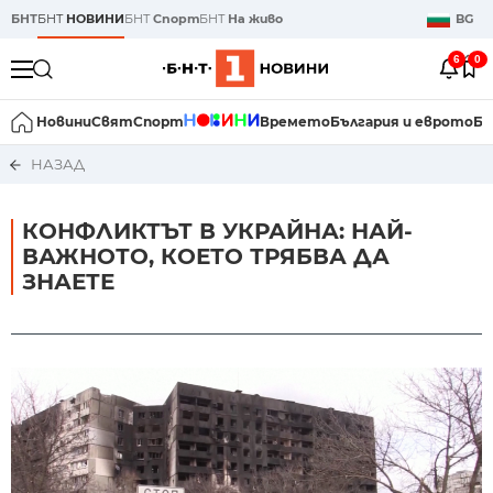
БНТ
БНТ
НОВИНИ
БНТ
Спорт
БНТ
На живо
BG
6
0
Новини
Свят
Спорт
Времето
България и еврото
Би
НАЗАД
КОНФЛИКТЪТ В УКРАЙНА: НАЙ-
ВАЖНОТО, КОЕТО ТРЯБВА ДА
ЗНАЕТЕ