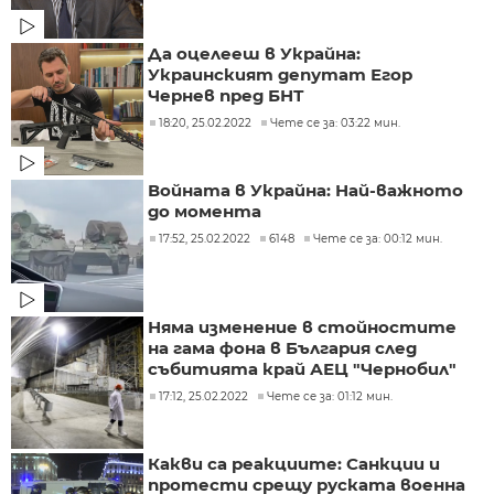
Да оцелееш в Украйна:
Украинският депутат Егор
Чернев пред БНТ
18:20, 25.02.2022
Чете се за: 03:22 мин.
Войната в Украйна: Най-важното
до момента
17:52, 25.02.2022
6148
Чете се за: 00:12 мин.
Няма изменение в стойностите
на гама фона в България след
събитията край АЕЦ "Чернобил"
17:12, 25.02.2022
Чете се за: 01:12 мин.
Какви са реакциите: Санкции и
протести срещу руската военна