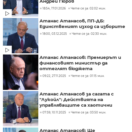
Андрей Гюров
18:54, 17.01.2026
Чете се за: 02:02 мин.
Атанас Атанасов, ПП-ДБ:
Единственият изход са изборите
18:00, 03.12.2025
Чете се за: 02:30 мин.
Атанас Атанасов: Премиерът и
финансовият министър да
оттеглят бюджета
09:22, 27.11.2025
Чете се за: 01:15 мин.
Атанас Атанасов за сагата с
"Лукойл": Действията на
управляващите са хаотични
07:59, 10.11.2025
Чете се за: 03:50 мин.
Атанас Атанасов: Ще