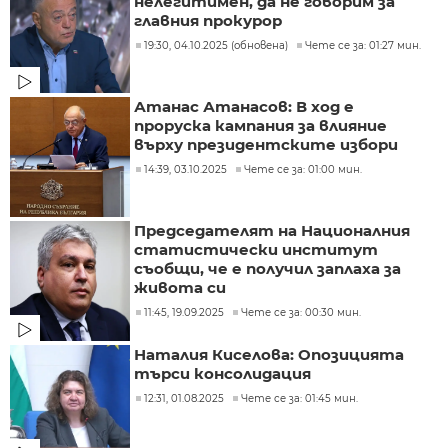
нелегитимен, да не говорим за
главния прокурор
19:30, 04.10.2025 (обновена)
Чете се за: 01:27 мин.
Атанас Атанасов: В ход е
проруска кампания за влияние
върху президентските избори
14:39, 03.10.2025
Чете се за: 01:00 мин.
Председателят на Националния
статистически институт
съобщи, че е получил заплаха за
живота си
11:45, 19.09.2025
Чете се за: 00:30 мин.
Наталия Киселова: Опозицията
търси консолидация
12:31, 01.08.2025
Чете се за: 01:45 мин.