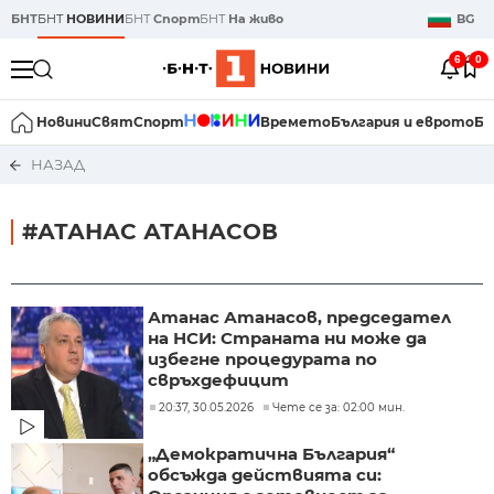
БНТ
БНТ
НОВИНИ
БНТ
Спорт
БНТ
На живо
BG
6
0
Новини
Свят
Спорт
Времето
България и еврото
Би
НАЗАД
#АТАНАС АТАНАСОВ
Атанас Атанасов, председател
на НСИ: Страната ни може да
избегне процедурата по
свръхдефицит
20:37, 30.05.2026
Чете се за: 02:00 мин.
„Демократична България“
обсъжда действията си: