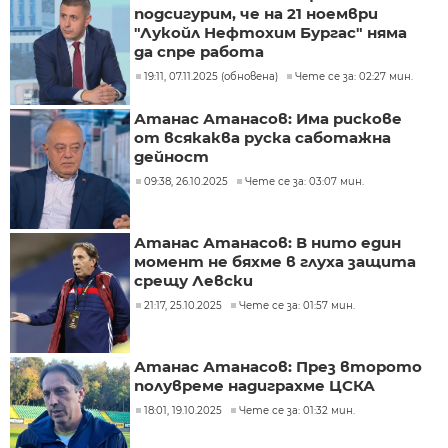
подсигурим, че на 21 ноември
"Лукойл Нефтохим Бургас" няма
да спре работа
19:11, 07.11.2025 (обновена)
Чете се за: 02:27 мин.
Атанас Атанасов: Има рискове
от всякаква руска саботажна
дейност
09:38, 26.10.2025
Чете се за: 03:07 мин.
Атанас Атанасов: В нито един
момент не бяхме в глуха защита
срещу Левски
21:17, 25.10.2025
Чете се за: 01:57 мин.
Атанас Атанасов: През второто
полувреме надиграхме ЦСКА
18:01, 19.10.2025
Чете се за: 01:32 мин.