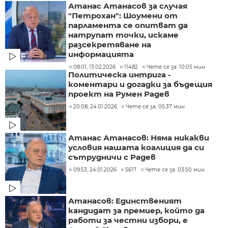
Атанас Атанасов за случая
"Петрохан": Шоумени от
парламента се опитват да
натрупат точки, искаме
разсекретяване на
информацията
08:01, 13.02.2026
11482
Чете се за: 10:05 мин.
Политическа интрига -
коментари и догадки за бъдещия
проект на Румен Радев
20:08, 24.01.2026
Чете се за: 05:37 мин.
Атанас Атанасов: Няма никакви
условия нашата коалиция да си
сътрудничи с Радев
09:53, 24.01.2026
5617
Чете се за: 03:50 мин.
Атанасов: Единственият
кандидат за премиер, който да
работи за честни избори, е