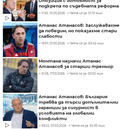
Опозиция с готовност за
подкрепа по съдебната реформа
11:50, 10.05.2026
Чете се за: 01:10 мин.
Атанас Атанасов: Заслужавахме
да победим, но показахме стари
слабости
19:57, 01.05.2026
Чете се за: 00:42 мин.
Монтана назначи Атанас
Атанасов за старши треньор
21:26, 17.03.2026
Чете се за: 00:52 мин.
Атанас Атанасов: България
трябва да търси допълнителни
гаранции за сигурност в
условията на глобални
конфликти
09:22, 07.03.2026
Чете се за: 04:35 мин.