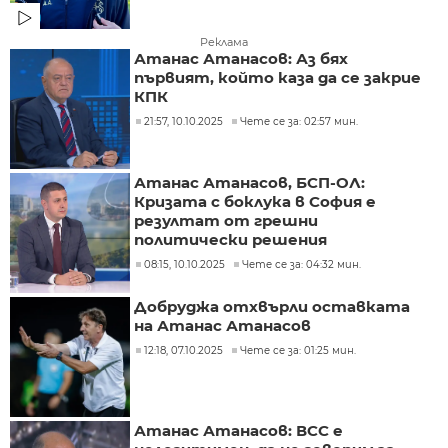
Реклама
Атанас Атанасов: Аз бях
първият, който каза да се закрие
КПК
21:57, 10.10.2025
Чете се за: 02:57 мин.
Атанас Атанасов, БСП-ОЛ:
Кризата с боклука в София е
резултат от грешни
политически решения
08:15, 10.10.2025
Чете се за: 04:32 мин.
Добруджа отхвърли оставката
на Атанас Атанасов
12:18, 07.10.2025
Чете се за: 01:25 мин.
Атанас Атанасов: ВСС е