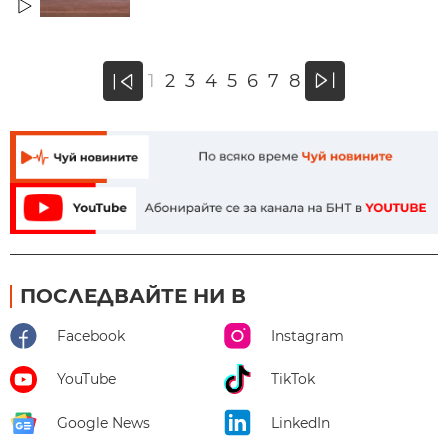
»
1
2
3
4
5
6
7
8
«
ПОСЛЕДВАЙТЕ НИ В
Facebook
Instagram
YouTube
TikTok
Google News
LinkedIn