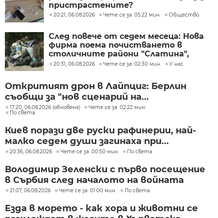
пристрастените?
20:21, 06.08.2026
Чете се за: 05:22 мин.
Общество
След повече от седем месеца: Нова
фирма поема почистването в
столичните райони "Слатина",
"Подуяне" и "Изгрев"
20:31, 06.08.2026
Чете се за: 02:30 мин.
У нас
Откритият дрон в Лайпциг: Берлин
съобщи за "нов сценарий на...
17:20, 06.08.2026 (обновена)
Чете се за: 02:22 мин.
По света
Киев порази две руски рафинерии, най-
малко седем души загинаха при...
20:36, 06.08.2026
Чете се за: 00:50 мин.
По света
Володимир Зеленски с първо посещение
в Сърбия след началото на войната
21:07, 06.08.2026
Чете се за: 01:00 мин.
По света
Езда в морето - как хора и животни се