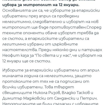
избора за митрополит на 12 януари.
Основанията им са, че изборите за епархийски
избиратели през април са проведени
нелегитимно, следователно и изборът на нов
митрополит ще бъде противоуставен.Според
техните опоненти обаче изборът трябва да
се състои, а епархийските избиратели са
легитимно избрани от църковните
настоятелства. Преди няколко дни и патриарх
Неофит каза за "По света и у нас", че изборът на
12 януари ще се състои.
Изборите за епархийски избиратели от април
миналата година са нелегитимни, защото
протоколите от тях не са подписани от
всички избиратели. Това твърдят
свещениците Никола Ризов, Владко Тасков и
Димитър Маджовски от Сандански и Петрич.
Неподписалите не били съгласни с избраните