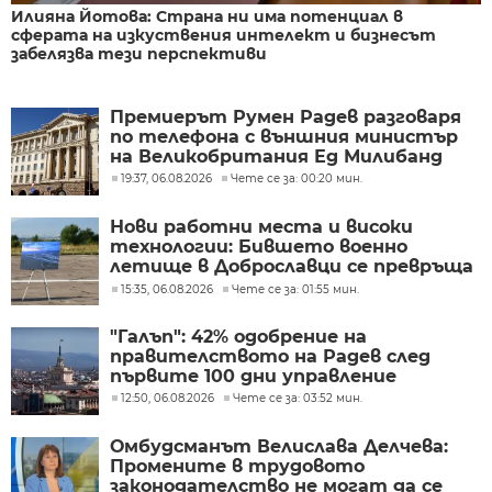
Илияна Йотова: Страна ни има потенциал в
сферата на изкуствения интелект и бизнесът
забелязва тези перспективи
Премиерът Румен Радев разговаря
по телефона с външния министър
на Великобритания Ед Милибанд
19:37, 06.08.2026
Чете се за: 00:20 мин.
Нови работни места и високи
технологии: Бившето военно
летище в Доброславци се превръща
в голям космически център
15:35, 06.08.2026
Чете се за: 01:55 мин.
"Галъп": 42% одобрение на
правителството на Радев след
първите 100 дни управление
12:50, 06.08.2026
Чете се за: 03:52 мин.
Омбудсманът Велислава Делчева:
Промените в трудовото
законодателство не могат да се