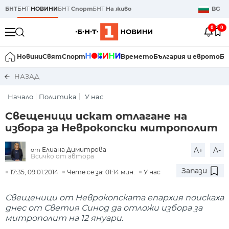
БНТ
БНТ
НОВИНИ
БНТ
Спорт
БНТ
На живо
BG
0
0
Новини
Свят
Спорт
Времето
България и еврото
Би
НАЗАД
Начало
Политика
У нас
Свещеници искат отлагане на
избора за Неврокопски митрополит
Елиана Димитрова
A+
A-
от
Всичко от автора
Запази
17:35, 09.01.2014
Чете се за: 01:14 мин.
У нас
Свещеници от Неврокопската епархия поискаха
днес от Светия Синод да отложи избора за
митрополит на 12 януари.