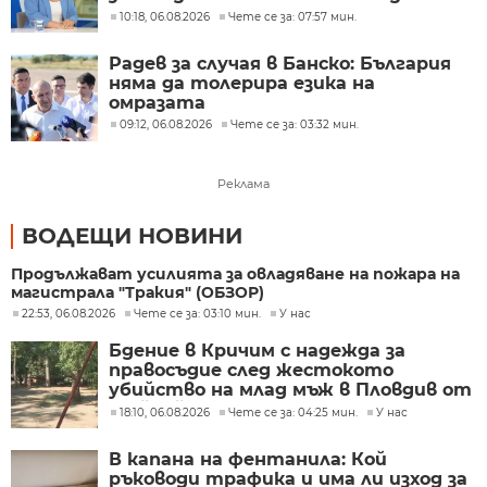
правят през бюджета
10:18, 06.08.2026
Чете се за: 07:57 мин.
Радев за случая в Банско: България
няма да толерира езика на
омразата
09:12, 06.08.2026
Чете се за: 03:32 мин.
Реклама
ВОДЕЩИ НОВИНИ
Продължават усилията за овладяване на пожара на
магистрала "Тракия" (ОБЗОР)
22:53, 06.08.2026
Чете се за: 03:10 мин.
У нас
Бдение в Кричим с надежда за
правосъдие след жестокото
убийство на млад мъж в Пловдив от
тийнейджъри
18:10, 06.08.2026
Чете се за: 04:25 мин.
У нас
В капана на фентанила: Кой
ръководи трафика и има ли изход за