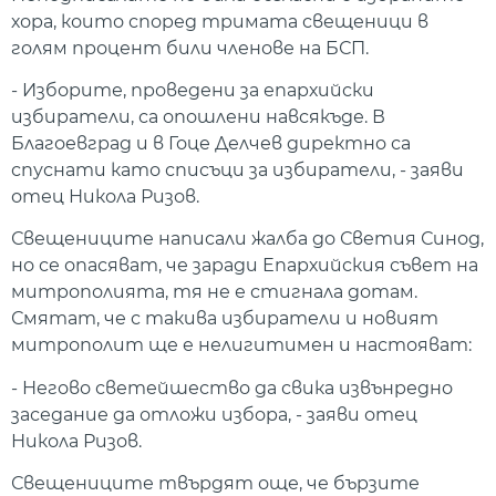
хора, които според тримата свещеници в
голям процент били членове на БСП.
- Изборите, проведени за епархийски
избиратели, са опошлени навсякъде. В
Благоевград и в Гоце Делчев директно са
спуснати като списъци за избиратели, - заяви
отец Никола Ризов.
Свещениците написали жалба до Светия Синод,
но се опасяват, че заради Епархийския съвет на
митрополията, тя не е стигнала дотам.
Смятат, че с такива избиратели и новият
митрополит ще е нелигитимен и настояват:
- Негово светейшество да свика извънредно
заседание да отложи избора, - заяви отец
Никола Ризов.
Свещениците твърдят още, че бързите