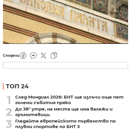
Сподели
ТОП 24
1
След Мондиал 2026: БНТ ще излъчи още пет
големи събития пряко
2
До 38° утре, на места ще има валежи и
гръмотевици
3
Гледайте европейското първенство по
плувни спортове по БНТ 3