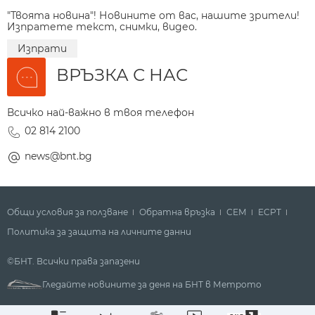
"Твоята новина"! Новините от вас, нашите зрители!
Изпратете текст, снимки, видео.
Изпрати
ВРЪЗКА С НАС
Всичко най-важно в твоя телефон
02 814 2100
news@bnt.bg
Общи условия за ползване
Обратна връзка
СЕМ
ECPT
Политика за защита на личните данни
©БНТ. Всички права запазени
Гледайте новините за деня на БНТ в Метрото