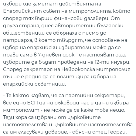
избори ще заметат действията на
Епархийският съвет на митрополията, който
според тях върши финансови далавери. От
друга страна, днес авторитетни български
общественици се обърнаха с писмо до
патриарха, в което твърдят, че оспорване на
избор на епархийски избиратели може да се
прави само в 7-дневен срок. Те настояват още
изборите да бъдат проведени на 12-ти януари.
Според секретаря на Неврокопска митрополия
пък не е редно да се политизира избора на
епархийски съветници.
- Те както казват, че са партийни секретари,
все едно БСП да ни ръководи нас и да ни избира
митрополит - не може да се каже това нещо.
Тези хора са избрани от църковните
настоятелства и църковните настоятелства
са им гласували доверие, - обясни отец Георги,