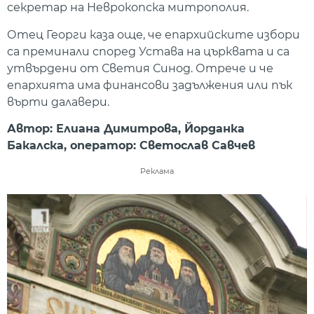
секретар на Неврокопска митрополия.
Отец Георги каза още, че епархийските избори
са преминали според Устава на църквата и са
утвърдени от Светия Синод. Отрече и че
епархията има финансови задължения или пък
върти далавери.
Автор: Елиана Димитрова,
Йорданка
Бакалска, оператор: Светослав Савчев
Реклама