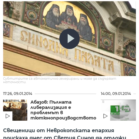
Субтитрите са автоматично генерирани и може да съдържат
неточности.
17:26, 09.01.2014
14:00, 09.01.2014
Абазов: Пълната
либерализация е
проблемът в
тютюнопроизводството
Свещеници от Неврокопската епархия
поискаха днес от Светия Синод да отложи