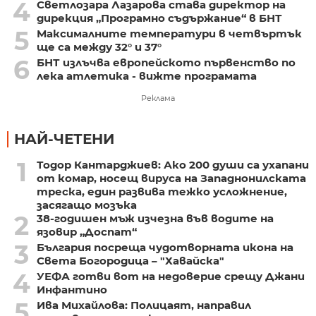
4
Светлозара Лазарова става директор на
дирекция „Програмно съдържание“ в БНТ
5
Максималните температури в четвъртък
ще са между 32° и 37°
6
БНТ излъчва европейското първенство по
лека атлетика - вижте програмата
Реклама
НАЙ-ЧЕТЕНИ
1
Тодор Кантарджиев: Ако 200 души са ухапани
от комар, носещ вируса на Западнонилската
треска, един развива тежко усложнение,
засягащо мозъка
2
38-годишен мъж изчезна във водите на
язовир „Доспат“
3
България посреща чудотворната икона на
Света Богородица – "Хавайска"
4
УЕФА готви вот на недоверие срещу Джани
Инфантино
5
Ива Михайлова: Полицаят, направил