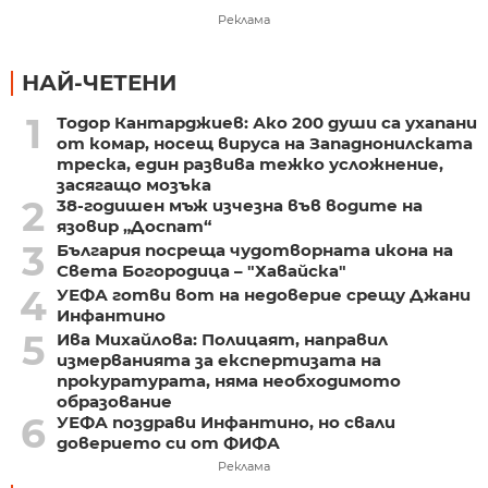
Реклама
НАЙ-ЧЕТЕНИ
1
Тодор Кантарджиев: Ако 200 души са ухапани
от комар, носещ вируса на Западнонилската
треска, един развива тежко усложнение,
засягащо мозъка
2
38-годишен мъж изчезна във водите на
язовир „Доспат“
3
България посреща чудотворната икона на
Света Богородица – "Хавайска"
4
УЕФА готви вот на недоверие срещу Джани
Инфантино
5
Ива Михайлова: Полицаят, направил
измерванията за експертизата на
прокуратурата, няма необходимото
образование
6
УЕФА поздрави Инфантино, но свали
доверието си от ФИФА
Реклама