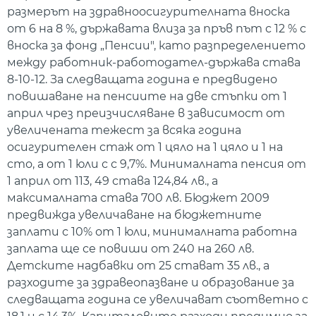
размерът на здравноосигурителната вноска
от 6 на 8 %, държавата влиза за пръв път с 12 % с
вноска за фонд „Пенсии", като разпределението
между работник-работодател-държава става
8-10-12. За следващата година е предвидено
повишаване на пенсиите на две стъпки от 1
април чрез преизчисляване в зависимост от
увеличената тежест за всяка година
осигурителен стаж от 1 цяло на 1 цяло и 1 на
сто, а от 1 юли с с 9,7%. Минималната пенсия от
1 април от 113, 49 става 124,84 лв., а
максималната става 700 лв. Бюджет 2009
предвижда увеличаване на бюджетните
заплати с 10% от 1 юли, минималната работна
заплата ще се повиши от 240 на 260 лв.
Детските надбавки от 25 стават 35 лв., а
разходите за здравеопазване и образование за
следващата година се увеличават съответно с