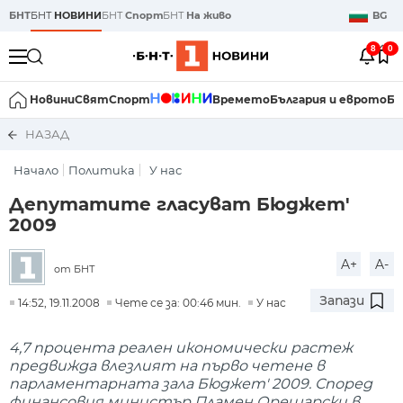
БНТ
БНТ
НОВИНИ
БНТ
Спорт
БНТ
На живо
BG
8
0
Новини
Свят
Спорт
Времето
България и еврото
Би
НАЗАД
Начало
Политика
У нас
Депутатите гласуват Бюджет'
2009
A+
A-
от БНТ
Запази
14:52, 19.11.2008
Чете се за: 00:46 мин.
У нас
4,7 процента реален икономически растеж
предвижда влезлият на първо четене в
парламентарната зала Бюджет' 2009. Според
финансовия министър Пламен Орешарски в