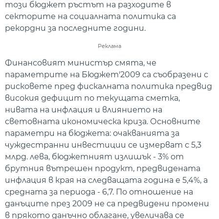
този бюджет ръстът на разходите в
секторите на социалната политика са
рекордни за последните години.
Реклама
Финансовият министър смята, че
параметрите на Бюджет'2009 са съобразени с
рисковете пред фискалната политика предвид
високия дефицит по текущата сметка,
нивата на инфлация и влиянието на
световната икономическа криза. Основните
параметри на бюджета: очакванията за
чуждестранни инвестиции се измерват с 5,3
млрд. лева, бюджетният излишък - 3% от
брутния вътрешен продукт, предвидената
инфлация в края на следващата година е 5,4%, а
средната за периода - 6,7. По отношение на
данъците през 2009 не са предвидени промени
в прякото данъчно облагане, увеличава се