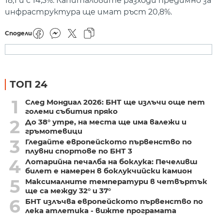
18,1 и с 14,3%. Капиталовите разходи предимно за
инфраструктура ще имат ръст 20,8%.
Сподели
ТОП 24
1
След Мондиал 2026: БНТ ще излъчи още пет
големи събития пряко
2
До 38° утре, на места ще има валежи и
гръмотевици
3
Гледайте европейското първенство по
плувни спортове по БНТ 3
4
Лотарийна печалба на боклука: Печеливш
билет е намерен в боклукчийски камион
5
Максималните температури в четвъртък
ще са между 32° и 37°
6
БНТ излъчва европейското първенство по
лека атлетика - вижте програмата