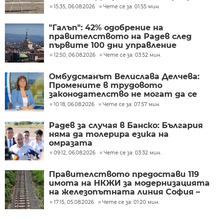
в голям космически център
15:35, 06.08.2026
Чете се за: 01:55 мин.
"Галъп": 42% одобрение на
правителството на Радев след
първите 100 дни управление
12:50, 06.08.2026
Чете се за: 03:52 мин.
Омбудсманът Велислава Делчева:
Промените в трудовото
законодателство не могат да се
правят през бюджета
10:18, 06.08.2026
Чете се за: 07:57 мин.
Радев за случая в Банско: България
няма да толерира езика на
омразата
09:12, 06.08.2026
Чете се за: 03:32 мин.
Правителството предостави 119
имота на НКЖИ за модернизацията
на железопътната линия София –
Пловдив
17:15, 05.08.2026
Чете се за: 01:20 мин.