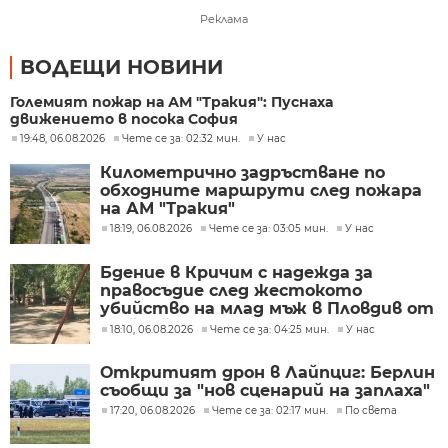
Реклама
ВОДЕЩИ НОВИНИ
Големият пожар на АМ "Тракия": Пуснаха
движението в посока София
19:48, 06.08.2026
Чете се за: 02:32 мин.
У нас
Километрично задръстване по
обходните маршрути след пожара
на АМ "Тракия"
18:19, 06.08.2026
Чете се за: 03:05 мин.
У нас
Бдение в Кричим с надежда за
правосъдие след жестокото
убийство на млад мъж в Пловдив от
тийнейджъри
18:10, 06.08.2026
Чете се за: 04:25 мин.
У нас
Откритият дрон в Лайпциг: Берлин
съобщи за "нов сценарий на заплаха"
17:20, 06.08.2026
Чете се за: 02:17 мин.
По света