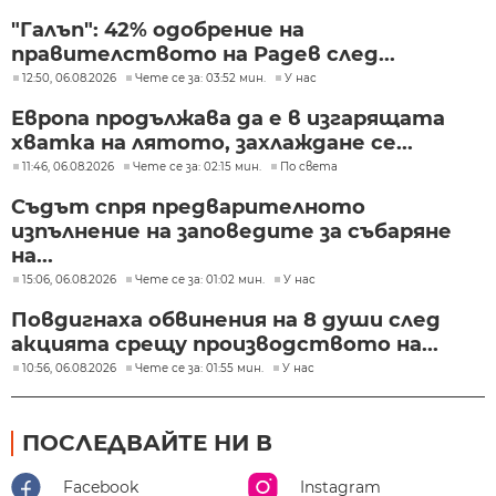
"Галъп": 42% одобрение на
правителството на Радев след...
12:50, 06.08.2026
Чете се за: 03:52 мин.
У нас
Европа продължава да е в изгарящата
хватка на лятото, захлаждане се...
11:46, 06.08.2026
Чете се за: 02:15 мин.
По света
Съдът спря предварителното
изпълнение на заповедите за събаряне
на...
15:06, 06.08.2026
Чете се за: 01:02 мин.
У нас
Повдигнаха обвинения на 8 души след
акцията срещу производството на...
10:56, 06.08.2026
Чете се за: 01:55 мин.
У нас
ПОСЛЕДВАЙТЕ НИ В
Facebook
Instagram