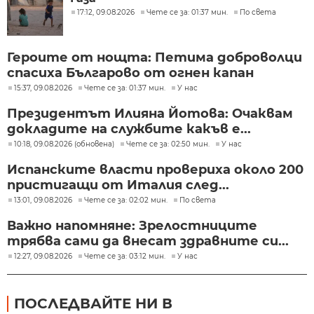
17:12, 09.08.2026
Чете се за: 01:37 мин.
По света
Героите от нощта: Петима доброволци
спасиха Българово от огнен капан
15:37, 09.08.2026
Чете се за: 01:37 мин.
У нас
Президентът Илияна Йотова: Очаквам
докладите на службите какъв е...
10:18, 09.08.2026 (обновена)
Чете се за: 02:50 мин.
У нас
Испанските власти провериха около 200
пристигащи от Италия след...
13:01, 09.08.2026
Чете се за: 02:02 мин.
По света
Важно напомняне: Зрелостниците
трябва сами да внесат здравните си...
12:27, 09.08.2026
Чете се за: 03:12 мин.
У нас
ПОСЛЕДВАЙТЕ НИ В