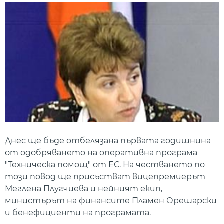
Днес ще бъде отбелязана първата годишнина
от одобряването на оперативна програма
"Техническа помощ" от ЕС. На честването по
този повод ще присъстват вицепремиерът
Меглена Плугчиева и нейният екип,
министърът на финансите Пламен Орешарски
и бенефициенти на програмата.