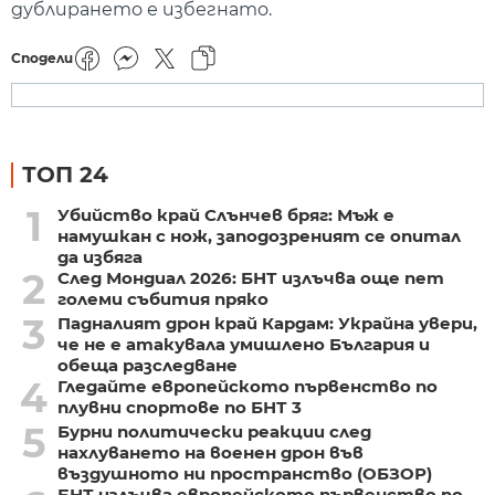
дублирането е избегнато.
Сподели
ТОП 24
1
Убийство край Слънчев бряг: Мъж е
намушкан с нож, заподозреният се опитал
да избяга
2
След Мондиал 2026: БНТ излъчва още пет
големи събития пряко
3
Падналият дрон край Кардам: Украйна увери,
че не е атакувала умишлено България и
обеща разследване
4
Гледайте европейското първенство по
плувни спортове по БНТ 3
5
Бурни политически реакции след
нахлуването на военен дрон във
въздушното ни пространство (ОБЗОР)
БНТ излъчва европейското първенство по