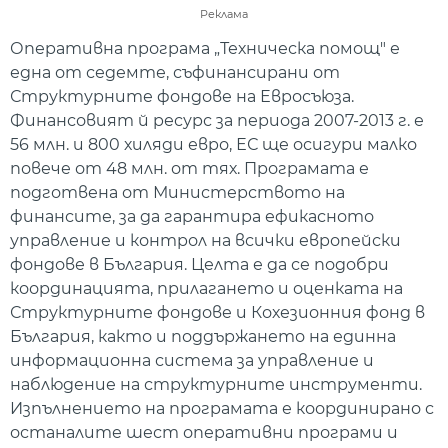
Реклама
Оперативна програма „Техническа помощ" е
една от седемте, съфинансирани от
Структурните фондове на Евросъюза.
Финансовият й ресурс за периода 2007-2013 г. е
56 млн. и 800 хиляди евро, ЕС ще осигури малко
повече от 48 млн. от тях. Програмата е
подготвена от Министерството на
финансите, за да гарантира ефикасното
управление и контрол на всички европейски
фондове в България. Целта е да се подобри
координацията, прилагането и оценката на
Структурните фондове и Кохезионния фонд в
България, както и поддържането на единна
информационна система за управление и
наблюдение на структурните инструменти.
Изпълнението на програмата е координирано с
останалите шест оперативни програми и