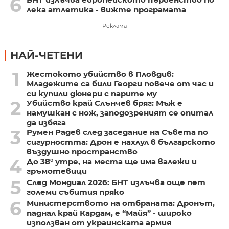
6
лека атлетика - вижте програмата
Реклама
НАЙ-ЧЕТЕНИ
1
Жестокото убийство в Пловдив:
Младежите са били Георги повече от час и
си купили дюнери с парите му
2
Убийство край Слънчев бряг: Мъж е
намушкан с нож, заподозреният се опитал
да избяга
3
Румен Радев след заседание на Съвета по
сигурността: Дрон е нахлул в българското
въздушно пространство
4
До 38° утре, на места ще има валежи и
гръмотевици
5
След Мондиал 2026: БНТ излъчва още пет
големи събития пряко
6
Министерството на отбраната: Дронът,
паднал край Кардам, е “Майя” - широко
използван от украинската армия