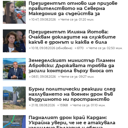
Президентът отново ще призове
правителството на Северна
Македония да съдейства за
лечението на Ива Михайлова
10:47, 09.08.2026
Чете се за: 01:20 мин.
Президентът Илияна Йотова:
Очаквам докладите на службите
какъв е дронът и каква е била
неговата роля
10:18, 09.08.2026 (обновена)
6170
Чете се за: 02:50 мин.
Земеделският министър Пламен
Абровски: Държавата трябва да
засили контрола върху вноса от
трети страни
08:51, 09.08.2026
Чете се за: 09:27 мин.
Бурни политически реакции след
нахлуването на военен дрон във
въздушното ни пространство
(ОБЗОР)
21:18, 08.08.2026
15968
Чете се за: 01:10 мин.
Падналият дрон край Кардам:
Украйна увери, че не е атакувала
умишлено България и обеща