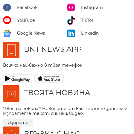
Facebook
Instagram
YouTube
TikTok
Google News
LinkedIn
BNT NEWS APP
Всичко най-важно в твоя телефон
ТВОЯТА НОВИНА
"Твоята новина"! Новините от вас, нашите зрители!
Изпратете текст, снимки, видео.
Изпрати
ВРЪЗКА С НАС