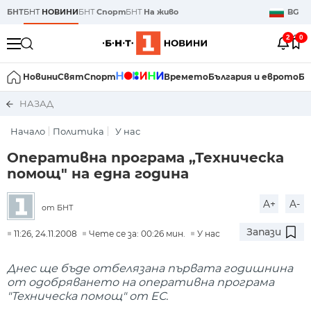
БНТ
БНТ
НОВИНИ
БНТ
Спорт
БНТ
На живо
BG
2
0
Новини
Свят
Спорт
Времето
България и еврото
Би
НАЗАД
Начало
Политика
У нас
Оперативна програма „Техническа
помощ" на една година
A+
A-
от БНТ
Запази
11:26, 24.11.2008
Чете се за: 00:26 мин.
У нас
Днес ще бъде отбелязана първата годишнина
от одобряването на оперативна програма
"Техническа помощ" от ЕС.