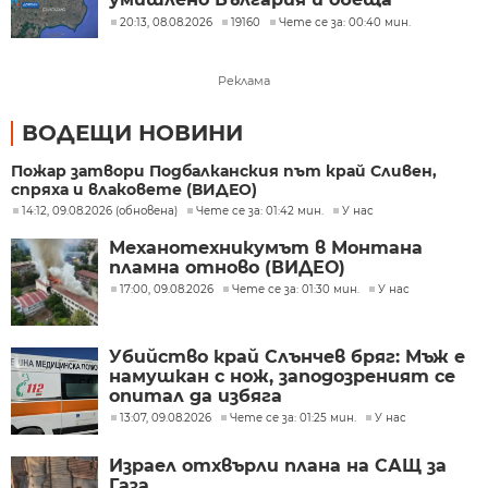
разследване
20:13, 08.08.2026
19160
Чете се за: 00:40 мин.
Реклама
ВОДЕЩИ НОВИНИ
Пожар затвори Подбалканския път край Сливен,
спряха и влаковете (ВИДЕО)
14:12, 09.08.2026 (обновена)
Чете се за: 01:42 мин.
У нас
Механотехникумът в Монтана
пламна отново (ВИДЕО)
17:00, 09.08.2026
Чете се за: 01:30 мин.
У нас
Убийство край Слънчев бряг: Мъж е
намушкан с нож, заподозреният се
опитал да избяга
13:07, 09.08.2026
Чете се за: 01:25 мин.
У нас
Израел отхвърли плана на САЩ за
Газа