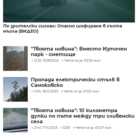
По зрителски сигнал: Опасно шофиране в гъста
мъгла (ВИДЕО)
"Твоята новина": Вместо Източен
парк - сметище
12:32, 19.08.2024
Чете се за: 00:52 мин.
Пропада електрически стълб в
Самоковско
11:54, 26.12.2023
Чете се за: 01:02 мин.
"Твоята новина": 10 километра
дупки по пътя между три сливенски
села
21:41, 17.10.2023
5255
Чете се за: 00:27 мин.