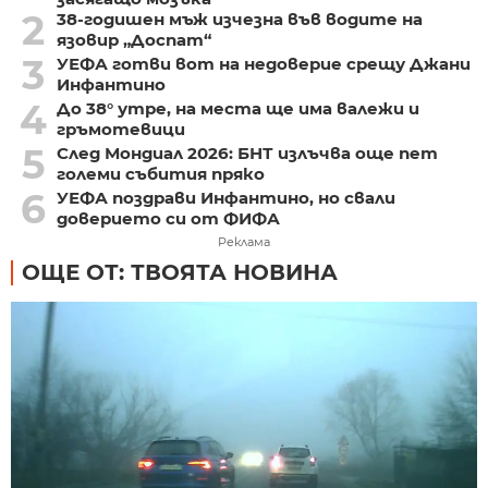
2
38-годишен мъж изчезна във водите на
язовир „Доспат“
3
УЕФА готви вот на недоверие срещу Джани
Инфантино
4
До 38° утре, на места ще има валежи и
гръмотевици
5
След Мондиал 2026: БНТ излъчва още пет
големи събития пряко
6
УЕФА поздрави Инфантино, но свали
доверието си от ФИФА
Реклама
ОЩЕ ОТ: ТВОЯТА НОВИНА