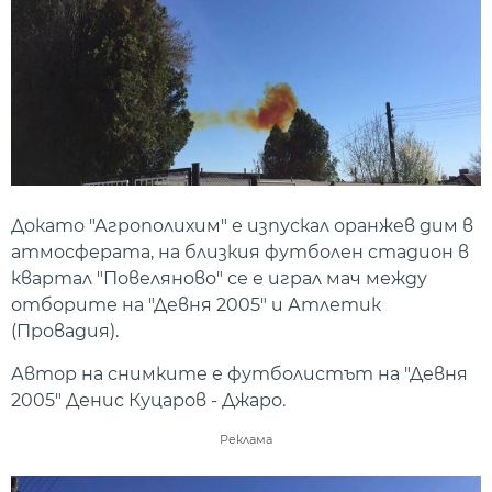
Докато "Агрополихим" е изпускал оранжев дим в
атмосферата, на близкия футболен стадион в
квартал "Повеляново" се е играл мач между
отборите на "Девня 2005" и Атлетик
(Провадия).
Автор на снимките е футболистът на "Девня
2005" Денис Куцаров - Джаро.
Реклама