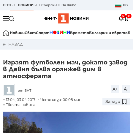
БНТ
БНТ
НОВИНИ
БНТ
Спорт
БНТ
На живо
BG
6
0
Новини
Свят
Спорт
Времето
България и еврото
Би
НАЗАД
Играят футболен мач, докато завод
в Девня бълва оранжев дим в
атмосферата
A+
A-
от БНТ
13:04, 03.04.2017
Чете се за: 00:08 мин.
Запази
Твоята новина