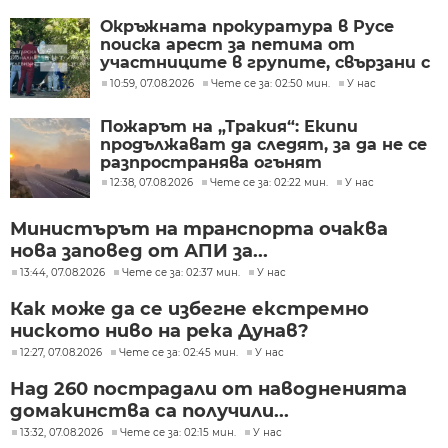
Окръжната прокуратура в Русе
поиска арест за петима от
участниците в групите, свързани с
разбитата лаборатория за
10:59, 07.08.2026
Чете се за: 02:50 мин.
У нас
фентанил
Пожарът на „Тракия“: Екипи
продължават да следят, за да не се
разпространява огънят
12:38, 07.08.2026
Чете се за: 02:22 мин.
У нас
Министърът на транспорта очаква
нова заповед от АПИ за...
13:44, 07.08.2026
Чете се за: 02:37 мин.
У нас
Как може да се избегне екстремно
ниското ниво на река Дунав?
12:27, 07.08.2026
Чете се за: 02:45 мин.
У нас
Над 260 пострадали от наводненията
домакинства са получили...
13:32, 07.08.2026
Чете се за: 02:15 мин.
У нас