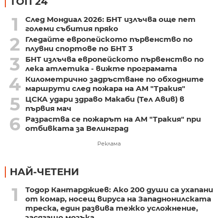
ТОП 24
1
След Мондиал 2026: БНТ излъчва още пет
големи събития пряко
2
Гледайте европейското първенство по
плувни спортове по БНТ 3
3
БНТ излъчва европейското първенство по
лека атлетика - вижте програмата
4
Километрично задръстване по обходните
маршрути след пожара на АМ "Тракия"
5
ЦСКА удари здраво Макаби (Тел Авив) в
първия мач
6
Разраства се пожарът на АМ "Тракия" при
отбивката за Велинград
Реклама
НАЙ-ЧЕТЕНИ
1
Тодор Кантарджиев: Ако 200 души са ухапани
от комар, носещ вируса на Западнонилската
треска, един развива тежко усложнение,
засягащо мозъка