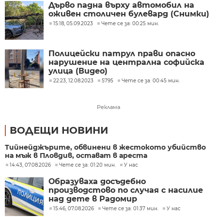
Дърво падна върху автомобил на
оживен столичен булевард (Снимки)
15:18, 05.09.2023
Чете се за: 00:25 мин.
Полицейски патрул прави опасно
нарушение на централна софийска
улица (Видео)
22:23, 12.08.2023
5795
Чете се за: 00:45 мин.
Реклама
ВОДЕЩИ НОВИНИ
Тийнейджърите, обвинени в жестокото убийство
на мъж в Пловдив, остават в ареста
14:43, 07.08.2026
Чете се за: 01:20 мин.
У нас
Образуваха досъдебно
производстово по случая с насилие
над дете в Радомир
15:46, 07.08.2026
Чете се за: 01:37 мин.
У нас