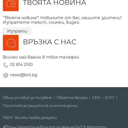
ТВОЯТА НОВИНА
"Твоята новина"! Новините от вас, нашите зрители!
Изпратете текст, снимки, видео.
Изпрати
ВРЪЗКА С НАС
Всичко най-важно в твоя телефон
02 814 2100
news@bnt.bg
Общи условия за ползване
Обратна връзка
СЕМ
ECPT
Политика за защита на личните данни
©БНТ. Всички права запазени
Гледайте новините за деня на БНТ в Метрото