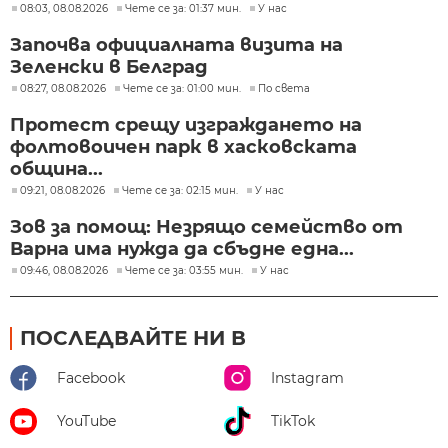
08:03, 08.08.2026
Чете се за: 01:37 мин.
У нас
Започва официалната визита на
Зеленски в Белград
08:27, 08.08.2026
Чете се за: 01:00 мин.
По света
Протест срещу изграждането на
фолтовоичен парк в хасковската
община...
09:21, 08.08.2026
Чете се за: 02:15 мин.
У нас
Зов за помощ: Незрящо семейство от
Варна има нужда да сбъдне една...
09:46, 08.08.2026
Чете се за: 03:55 мин.
У нас
ПОСЛЕДВАЙТЕ НИ В
Facebook
Instagram
YouTube
TikTok