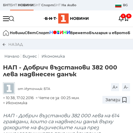
БНТ
БНТ
НОВИНИ
БНТ
Спорт
БНТ
На живо
BG
1
0
Новини
Свят
Спорт
Времето
България и еврото
Би
НАЗАД
Начало
Бизнес
Икономика
НАП - Добрич възстанови 382 000
лева надвнесен данък
A+
A-
от Източник: БТА
10:38, 17.02.2016
Чете се за: 00:25 мин.
Запази
Икономика
НАП - Добрич възстанови 382 000 лева на 614
граждани, които са надвнесли данък върху
доходите на физическите лица през