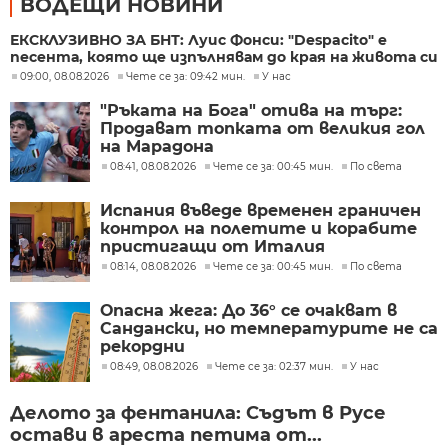
ВОДЕЩИ НОВИНИ
ЕКСКЛУЗИВНО ЗА БНТ: Луис Фонси: "Despacito" е
песента, която ще изпълнявам до края на живота си
09:00, 08.08.2026
Чете се за: 09:42 мин.
У нас
"Ръката на Бога" отива на търг:
Продават топката от великия гол
на Марадона
08:41, 08.08.2026
Чете се за: 00:45 мин.
По света
Испания въведе временен граничен
контрол на полетите и корабите
пристигащи от Италия
08:14, 08.08.2026
Чете се за: 00:45 мин.
По света
Опасна жега: До 36° се очакват в
Сандански, но температурите не са
рекордни
08:49, 08.08.2026
Чете се за: 02:37 мин.
У нас
Делото за фентанила: Съдът в Русе
остави в ареста петима от...