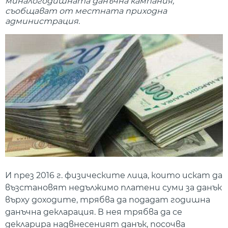
миналогодишната данъчна кампания,
съобщават от местната приходна
администрация.
И през 2016 г. физическите лица, които искат да
възстановят недължимо платени суми за данък
върху доходите, трябва да подадат годишна
данъчна декларация. В нея трябва да се
декларира надвнесеният данък, посочва