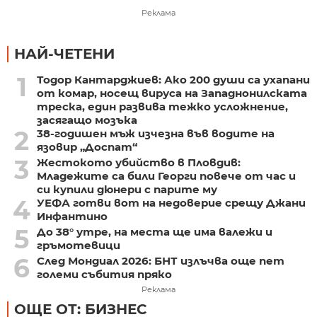
Реклама
НАЙ-ЧЕТЕНИ
1
Тодор Кантарджиев: Ако 200 души са ухапани
от комар, носещ вируса на Западнонилската
треска, един развива тежко усложнение,
засягащо мозъка
2
38-годишен мъж изчезна във водите на
язовир „Доспат“
3
Жестокото убийство в Пловдив:
Младежите са били Георги повече от час и
си купили дюнери с парите му
4
УЕФА готви вот на недоверие срещу Джани
Инфантино
5
До 38° утре, на места ще има валежи и
гръмотевици
6
След Мондиал 2026: БНТ излъчва още пет
големи събития пряко
Реклама
ОЩЕ ОТ: БИЗНЕС