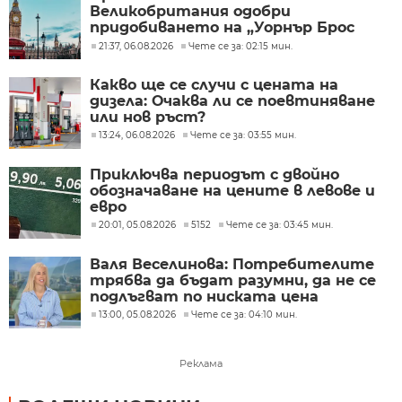
Великобритания одобри
придобиването на „Уорнър Брос
Дискавъри“ от „Парамаунт“ за 110
21:37, 06.08.2026
Чете се за: 02:15 мин.
млрд. долара
Какво ще се случи с цената на
дизела: Очаква ли се поевтиняване
или нов ръст?
13:24, 06.08.2026
Чете се за: 03:55 мин.
Приключва периодът с двойно
обозначаване на цените в левове и
евро
20:01, 05.08.2026
5152
Чете се за: 03:45 мин.
Валя Веселинова: Потребителите
трябва да бъдат разумни, да не се
подлъгват по ниската цена
13:00, 05.08.2026
Чете се за: 04:10 мин.
Реклама