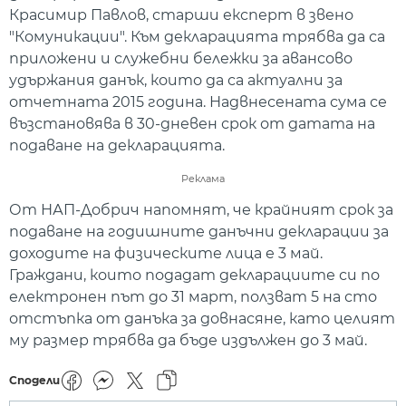
Красимир Павлов, старши експерт в звено
"Комуникации". Към декларацията трябва да са
приложени и служебни бележки за авансово
удържания данък, които да са актуални за
отчетната 2015 година. Надвнесената сума се
възстановява в 30-дневен срок от датата на
подаване на декларацията.
Реклама
От НАП-Добрич напомнят, че крайният срок за
подаване на годишните данъчни декларации за
доходите на физическите лица е 3 май.
Граждани, които подадат декларациите си по
електронен път до 31 март, ползват 5 на сто
отстъпка от данъка за довнасяне, като целият
му размер трябва да бъде издължен до 3 май.
Сподели