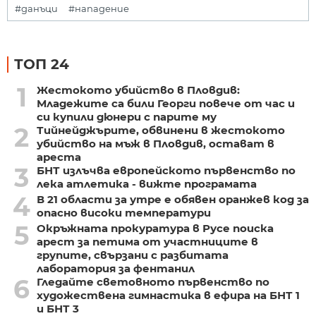
#данъци
#нападение
ТОП 24
1
Жестокото убийство в Пловдив:
Младежите са били Георги повече от час и
си купили дюнери с парите му
2
Тийнейджърите, обвинени в жестокото
убийство на мъж в Пловдив, остават в
ареста
3
БНТ излъчва европейското първенство по
лека атлетика - вижте програмата
4
В 21 области за утре е обявен оранжев код за
опасно високи температури
5
Окръжната прокуратура в Русе поиска
арест за петима от участниците в
групите, свързани с разбитата
лаборатория за фентанил
6
Гледайте световното първенство по
художествена гимнастика в ефира на БНТ 1
и БНТ 3