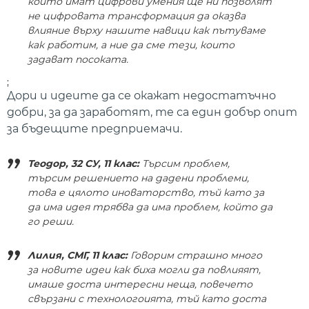
които имат цифрови умения ще ни позволят
не цифровата трансформация да оказва
влияние върху нашите навици как пътуваме
как работим, а ние да сме тези, които
задават посоката.
;
Дори и идеите да се окажат недостатъчно
добри, за да заработят, те са един добър опит
за бъдещите предприемачи.
Теодор, 32 СУ, 11 клас:
Търсим проблем,
търсим решението на дадени проблеми,
това е цялото иноваторство, тъй като за
да има идея трябва да има проблем, който да
го реши.
Лилия, СМГ, 11 клас:
Говорим страшно много
за новите идеи как биха могли да повлияят,
имаше доста интересни неща, повечето
свързани с технологоията, тъй като доста