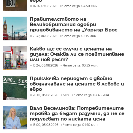
евро
14:14, 07.08.2026
Чете се за: 04:50 мин.
Правителството на
Великобритания одобри
придобиването на „Уорнър Брос
Дискавъри“ от „Парамаунт“ за 110
21:37, 06.08.2026
Чете се за: 02:15 мин.
млрд. долара
Какво ще се случи с цената на
дизела: Очаква ли се поевтиняване
или нов ръст?
13:24, 06.08.2026
Чете се за: 03:55 мин.
Приключва периодът с двойно
обозначаване на цените в левове и
евро
20:01, 05.08.2026
5117
Чете се за: 03:45 мин.
Валя Веселинова: Потребителите
трябва да бъдат разумни, да не се
подлъгват по ниската цена
13:00, 05.08.2026
Чете се за: 04:10 мин.