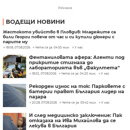
Реклама
ВОДЕЩИ НОВИНИ
Жестокото убийство в Пловдив: Младежите са
били Георги повече от час и си купили дюнери с
парите му
18:08, 07.08.2026
Чете се за: 04:55 мин.
У нас
Фентаниловата афера: Агенти под
прикритие стигнаха до
лабораторията във „Факултета“
18:02, 07.08.2026
Чете се за: 04:20 мин.
У нас
Рекорден износ на ток: Парковете с
батерии правят България лидер на
пазара
20:28, 07.08.2026
Чете се за: 05:42 мин.
У нас
И след медицинско заключение: Пак
отказаха на Ива Михайлова да се
лекува в България