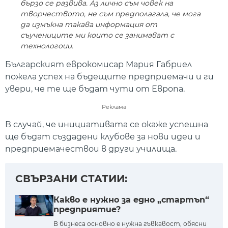
бързо се развива. Аз лично съм човек на
творчеството, не съм предполагала, че мога
да измъкна такава информация от
съучениците ми които се занимават с
технологоии.
Българският еврокомисар Мария Габриел
пожела успех на бъдещите предприемачи и ги
увери, че те ще бъдат чути от Европа.
Реклама
В случай, че инициативата се окаже успешна
ще бъдат създадени клубове за нови идеи и
предприемачествои в други училища.
СВЪРЗАНИ СТАТИИ:
Какво е нужно за едно „стартъп“
предприятие?
В бизнеса основно е нужна гъвкавост, обясни