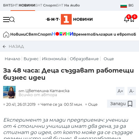
БНТ
БНТ
НОВИНИ
БНТ
Спорт
БНТ
На живо
BG
6
0
Новини
Свят
Спорт
Времето
България и еврото
Би
НАЗАД
Начало
Бизнес
Икономика
Образование
Още
За 48 часа: Деца създават работещи
бизнес идеи
Цветелина Катанска
A+
A-
от
Всичко от автора
Запази
20:41, 26.01.2019
Чете се за: 00:51 мин.
Още
Експеримент за млади предприемач: ученици
от 4 столични училища имат два дена, за да
стигнат до идея, от която може да се създаде
реален чисто нов бизнес, в неразработена