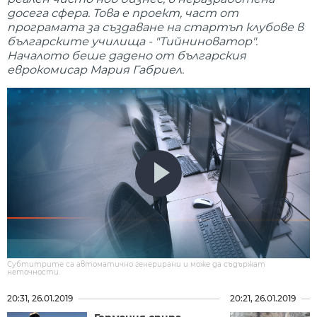
досега сфера. Това е проект, част от
програмата за създаване на стартъп клубове в
българските училища - "Тийниноватор".
Началото беше дадено от българския
еврокомисар Мария Габриел.
Субтитрите са автоматично генерирани и може да съдържат
неточности.
20:31, 26.01.2019
20:21, 26.01.2019