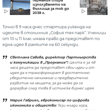
Германия спира
използването на
въглища за ток до
2038 г.
Точно в 9 часа днес стартира уикенда на
идеите в столичния „София тех парк“. Ученици
от 10 и 11 клас имаха право да представят по
една идея в рамките на 60 секунди.
Светлана Савова, директор Партньорства
и комуникации в „Прознание
“:
Целта е за 48
часа децата да представят свои идеи и от
идея да я трансформират в достатъчно
убедително начинание и предварително
развитие на нещата, за да може да се
доразвие след това в истинска бизнес идея.
Мария Габриел, еврокомисар по цифрова
икономика и общество:
Тези млади хора,