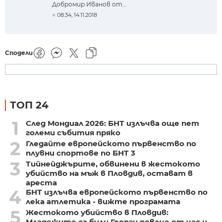
Добромир Иванов от...
08:34, 14.11.2018
Сподели
ТОП 24
1
След Мондиал 2026: БНТ излъчва още пет
големи събития пряко
2
Гледайте европейското първенство по
плувни спортове по БНТ 3
3
Тийнейджърите, обвинени в жестокото
убийство на мъж в Пловдив, остават в
ареста
4
БНТ излъчва европейското първенство по
лека атлетика - вижте програмата
5
Жестокото убийство в Пловдив:
Младежите са били Георги повече от час и