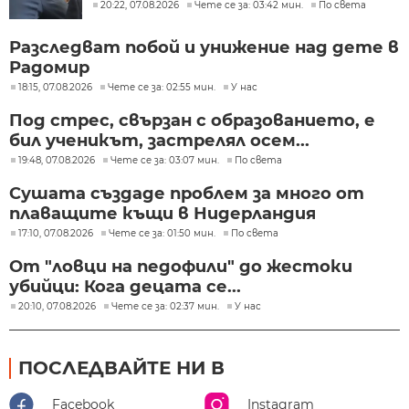
20:22, 07.08.2026
Чете се за: 03:42 мин.
По света
Разследват побой и унижение над дете в
Радомир
18:15, 07.08.2026
Чете се за: 02:55 мин.
У нас
Под стрес, свързан с образованието, е
бил ученикът, застрелял осем...
19:48, 07.08.2026
Чете се за: 03:07 мин.
По света
Сушата създаде проблем за много от
плаващите къщи в Нидерландия
17:10, 07.08.2026
Чете се за: 01:50 мин.
По света
От "ловци на педофили" до жестоки
убийци: Кога децата се...
20:10, 07.08.2026
Чете се за: 02:37 мин.
У нас
ПОСЛЕДВАЙТЕ НИ В
Facebook
Instagram