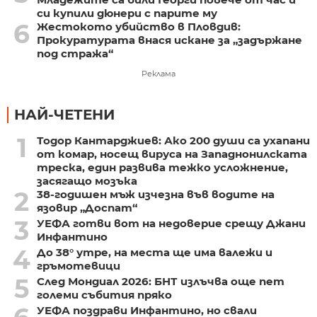
си купили дюнери с парите му
6
Жестокото убийство в Пловдив:
Прокуратурата внася искане за „задържане
под стража“
Реклама
НАЙ-ЧЕТЕНИ
1
Тодор Кантарджиев: Ако 200 души са ухапани
от комар, носещ вируса на Западнонилската
треска, един развива тежко усложнение,
засягащо мозъка
2
38-годишен мъж изчезна във водите на
язовир „Доспат“
3
УЕФА готви вот на недоверие срещу Джани
Инфантино
4
До 38° утре, на места ще има валежи и
гръмотевици
5
След Мондиал 2026: БНТ излъчва още пет
големи събития пряко
УЕФА поздрави Инфантино, но свали