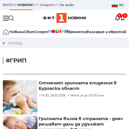
БНТ
БНТ
НОВИНИ
БНТ
Спорт
БНТ
На живо
BG
4
0
Новини
Свят
Спорт
Времето
България и еврото
Би
НАЗАД
#ГРИП
Отменят грипната епидемия в
Бургаска област
14:30, 29.01.2026
Чете се за: 00:50 мин.
Грипната вълна в страната - днес
решават дали да удължат