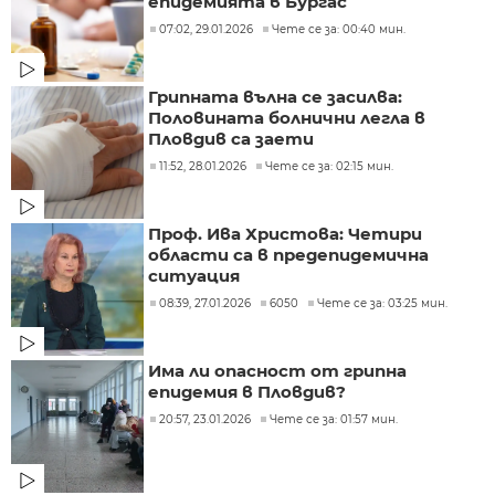
епидемията в Бургас
07:02, 29.01.2026
Чете се за: 00:40 мин.
Грипната вълна се засилва:
Половината болнични легла в
Пловдив са заети
11:52, 28.01.2026
Чете се за: 02:15 мин.
Проф. Ива Христова: Четири
области са в предепидемична
ситуация
08:39, 27.01.2026
6050
Чете се за: 03:25 мин.
Има ли опасност от грипна
епидемия в Пловдив?
20:57, 23.01.2026
Чете се за: 01:57 мин.