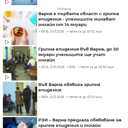
Реклама
Варна е първата област с грипна
епидемия - учениците минават
онлайн от 14 януари
06:16, 13.01.2026
Чете се за: 00:52 мин.
Грипна епидемия във Варна, до 20
януари учениците ще учат
онлайн
20:14, 12.01.2026
6155
Чете се за: 02:50 мин.
Във Варна обявиха грипна
епидемия
18:34, 12.01.2026
Чете се за: 02:10 мин.
РЗИ – Варна предлага обявяване на
грипна епидемия и онлайн