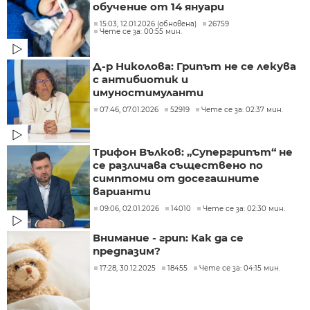
обучение от 14 януари
15:03, 12.01.2026 (обновена)
26759
Чете се за: 00:55 мин.
Д-р Николова: Грипът не се лекува
с антибиотик и
имуностимуланти
07:46, 07.01.2026
52919
Чете се за: 02:37 мин.
Трифон Вълков: „Супергрипът“ не
се различава съществено по
симптоми от досегашните
варианти
09:06, 02.01.2026
14010
Чете се за: 02:30 мин.
Внимание - грип: Как да се
предпазим?
17:28, 30.12.2025
18455
Чете се за: 04:15 мин.