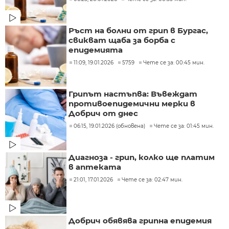
Ръст на болни от грип в Бургас,
свикват щаба за борба с
епидемията
11:09, 19.01.2026
5759
Чете се за: 00:45 мин.
Грипът настъпва: Въвеждат
противоепидемични мерки в
Добрич от днес
06:15, 19.01.2026 (обновена)
Чете се за: 01:45 мин.
Диагноза - грип, колко ще платим
в аптеката
21:01, 17.01.2026
Чете се за: 02:47 мин.
Добрич обявява грипна епидемия