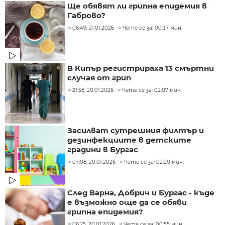
Ще обявят ли грипна епидемия в
Габрово?
06:49, 21.01.2026
Чете се за: 00:37 мин.
В Кипър регистрираха 13 смъртни
случая от грип
21:58, 20.01.2026
Чете се за: 02:07 мин.
Засилват сутрешния филтър и
дезинфекциите в детските
градини в Бургас
07:08, 20.01.2026
Чете се за: 02:20 мин.
След Варна, Добрич и Бургас - къде
е възможно още да се обяви
грипна епидемия?
06:25, 20.01.2026
Чете се за: 00:55 мин.