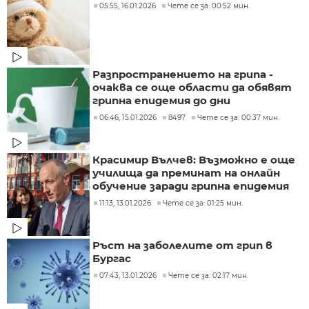
05:55, 16.01.2026
Чете се за: 00:52 мин.
Разпространението на грипа -
очаква се още области да обявят
грипна епидемия до дни
06:46, 15.01.2026
8497
Чете се за: 00:37 мин.
Красимир Вълчев: Възможно е още
училища да преминат на онлайн
обучение заради грипна епидемия
11:13, 13.01.2026
Чете се за: 01:25 мин.
Ръст на заболелите от грип в
Бургас
07:43, 13.01.2026
Чете се за: 02:17 мин.