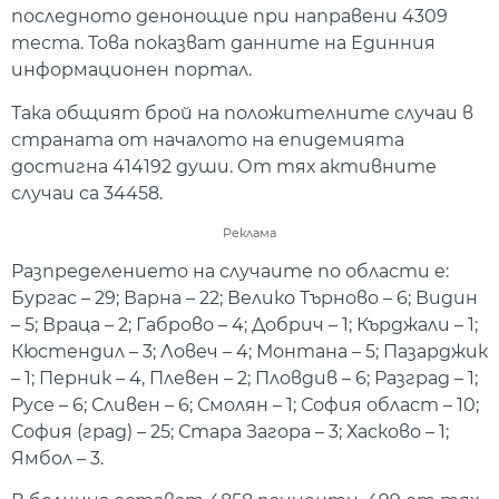
последното денонощие при направени 4309
теста. Това показват данните на Единния
информационен портал.
Така общият брой на положителните случаи в
страната от началото на епидемията
достигна 414192 души. От тях активните
случаи са 34458.
Реклама
Разпределението на случаите по области е:
Бургас – 29; Варна – 22; Велико Търново – 6; Видин
– 5; Враца – 2; Габрово – 4; Добрич – 1; Кърджали – 1;
Кюстендил – 3; Ловеч – 4; Монтана – 5; Пазарджик
– 1; Перник – 4, Плевен – 2; Пловдив – 6; Разград – 1;
Русе – 6; Сливен – 6; Смолян – 1; София област – 10;
София (град) – 25; Стара Загора – 3; Хасково – 1;
Ямбол – 3.