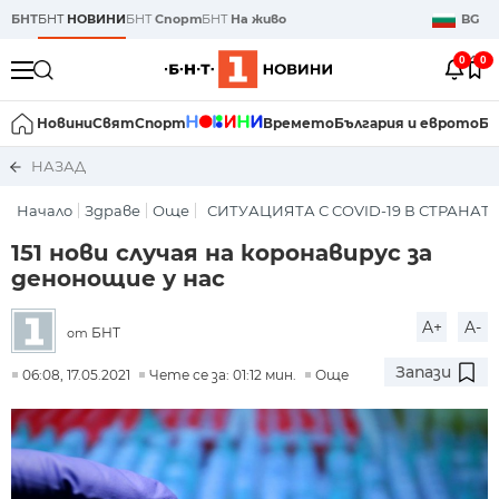
БНТ
БНТ
НОВИНИ
БНТ
Спорт
БНТ
На живо
BG
0
0
Новини
Свят
Спорт
Времето
България и еврото
Би
НАЗАД
Начало
Здраве
Още
СИТУАЦИЯТА С COVID-19 В СТРАНАТ
151 нови случая на коронавирус за
денонощие у нас
A+
A-
БНТ
от
Запази
06:08, 17.05.2021
Чете се за: 01:12 мин.
Още