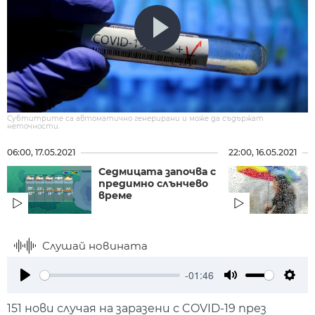
Субтитрите са автоматично генерирани и може да съдържат
неточности.
06:00, 17.05.2021
22:00, 16.05.2021
Седмицата започва с
предимно слънчево
време
Слушай новината
-01:46
Play
Mute
Setti
151 нови случая на заразени с COVID-19 през