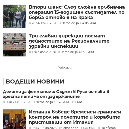
Втори шанс: След сложна гръбначна
операция 15-годишен състезател по
борба отново е на крака
20:54, 05.08.2026
Чете се за: 04:05 мин.
Три главни дирекции поемат
дейностите на Регионалните
здравни инспекции
19:07, 05.08.2026
Чете се за: 01:50 мин.
Реклама
ВОДЕЩИ НОВИНИ
Делото за фентанила: Съдът в Русе остави в
ареста петима от задържаните
08:03, 08.08.2026
Чете се за: 01:37 мин.
У нас
Испания въведе временен граничен
контрол на полетите и корабите
пристигащи от Италия
08:14, 08.08.2026
Чете се за: 00:45 мин.
По света