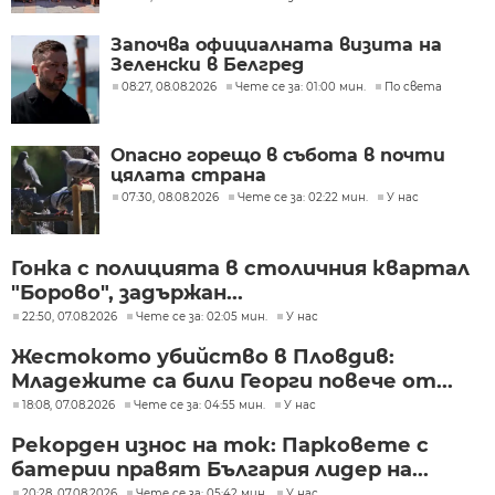
Започва официалната визита на
Зеленски в Белгред
08:27, 08.08.2026
Чете се за: 01:00 мин.
По света
Опасно горещо в събота в почти
цялата страна
07:30, 08.08.2026
Чете се за: 02:22 мин.
У нас
Гонка с полицията в столичния квартал
"Борово", задържан...
22:50, 07.08.2026
Чете се за: 02:05 мин.
У нас
Жестокото убийство в Пловдив:
Младежите са били Георги повече от...
18:08, 07.08.2026
Чете се за: 04:55 мин.
У нас
Рекорден износ на ток: Парковете с
батерии правят България лидер на...
20:28, 07.08.2026
Чете се за: 05:42 мин.
У нас