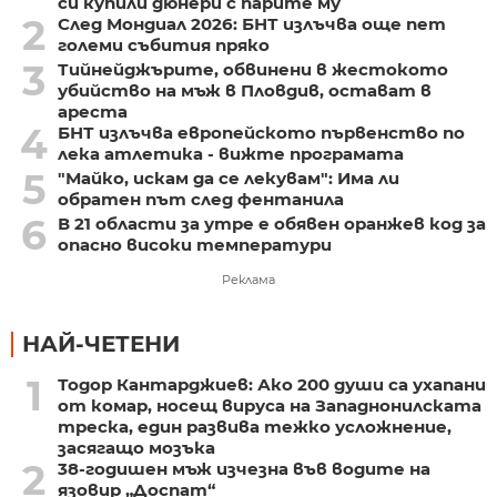
си купили дюнери с парите му
2
След Мондиал 2026: БНТ излъчва още пет
големи събития пряко
3
Тийнейджърите, обвинени в жестокото
убийство на мъж в Пловдив, остават в
ареста
4
БНТ излъчва европейското първенство по
лека атлетика - вижте програмата
5
"Майко, искам да се лекувам": Има ли
обратен път след фентанила
6
В 21 области за утре е обявен оранжев код за
опасно високи температури
Реклама
НАЙ-ЧЕТЕНИ
1
Тодор Кантарджиев: Ако 200 души са ухапани
от комар, носещ вируса на Западнонилската
треска, един развива тежко усложнение,
засягащо мозъка
2
38-годишен мъж изчезна във водите на
язовир „Доспат“