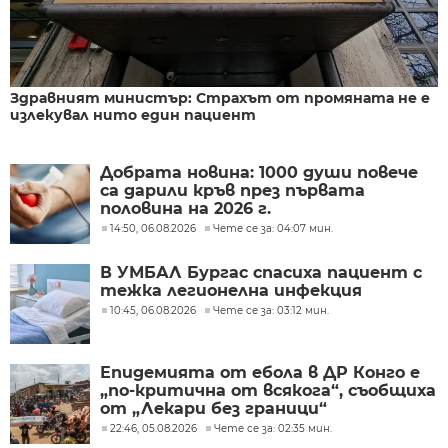
Здравният министър: Страхът от промяната не е
излекувал нито един пациент
Добрата новина: 1000 души повече
са дарили кръв през първата
половина на 2026 г.
14:50, 06.08.2026
Чете се за: 04:07 мин.
В УМБАЛ Бургас спасиха пациент с
тежка легионелна инфекция
10:45, 06.08.2026
Чете се за: 03:12 мин.
Епидемията от ебола в ДР Конго е
„по-критична от всякога“, съобщиха
от „Лекари без граници“
22:46, 05.08.2026
Чете се за: 02:35 мин.