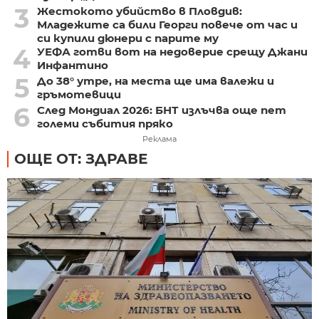
3
Жестокото убийство в Пловдив:
Младежите са били Георги повече от час и
си купили дюнери с парите му
4
УЕФА готви вот на недоверие срещу Джани
Инфантино
5
До 38° утре, на места ще има валежи и
гръмотевици
6
След Мондиал 2026: БНТ излъчва още пет
големи събития пряко
Реклама
ОЩЕ ОТ: ЗДРАВЕ