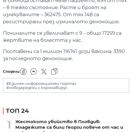
В болница остават 4858 пациенти, 499 от тях
– в тежко състояние. Расте и броят на
излекуваните – 362475. От тях 148 са
регистрирани през изминалото денонощие.
Починалите се увеличават с 9 – общо 17259 са
жертвите на болестта у нас.
Поставени са 1 милион 116741 дози ваксина. 3390
за последното денонощие.
Сподели
#Единен информационен портал
#новозаразени с коронавирус
ТОП 24
1
Жестокото убийство в Пловдив:
Младежите са били Георги повече от час и