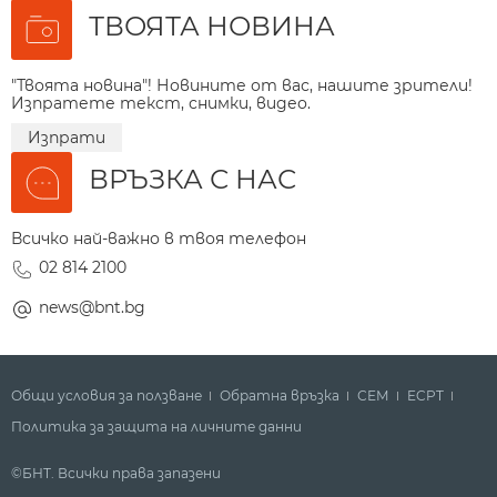
ТВОЯТА НОВИНА
"Твоята новина"! Новините от вас, нашите зрители!
Изпратете текст, снимки, видео.
Изпрати
ВРЪЗКА С НАС
Всичко най-важно в твоя телефон
02 814 2100
news@bnt.bg
Общи условия за ползване
Обратна връзка
СЕМ
ECPT
Политика за защита на личните данни
©БНТ. Всички права запазени