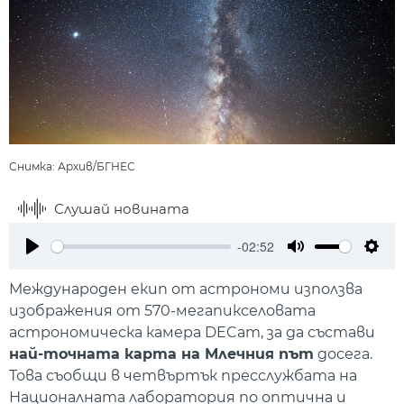
Снимка: Архив/БГНЕС
Слушай новината
-02:52
Play
Mute
Setti
Международен екип от астрономи използва
изображения от 570-мегапикселовата
астрономическа камера DECam, за да състави
най-точната карта на Млечния път
досега.
Това съобщи в четвъртък пресслужбата на
Националната лаборатория по оптична и