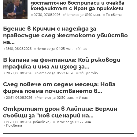
достатъчно боеприпаси и очаква
конфликтът с Иран да приключи
скоро
07:30, 07.08.2026
Чете се за: 01:10 мин.
По света
Бдение в Кричим с надежда за
правосъдие след жестокото убийство
на...
18:10, 06.08.2026
Чете се за: 04:25 мин.
У нас
В капана на фентанила: Кой ръководи
трафика и има ли изход за...
20:21, 06.08.2026
Чете се за: 05:22 мин.
Общество
След повече от седем месеца: Нова
фирма поема почистването в...
20:31, 06.08.2026
Чете се за: 02:30 мин.
У нас
Откритият дрон в Лайпциг: Берлин
съобщи за "нов сценарий на...
17:20, 06.08.2026 (обновена)
Чете се за: 02:22 мин.
По света