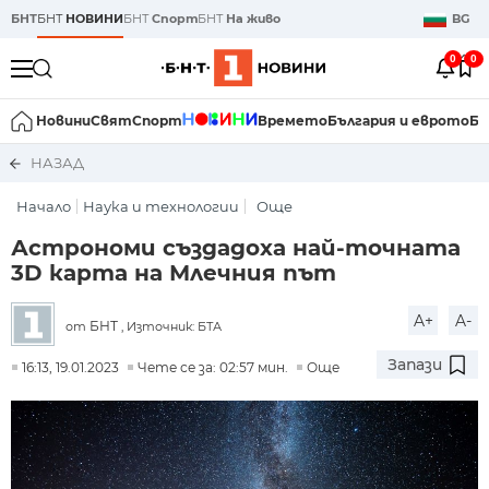
БНТ
БНТ
НОВИНИ
БНТ
Спорт
БНТ
На живо
BG
0
0
Новини
Свят
Спорт
Времето
България и еврото
Би
НАЗАД
Начало
Наука и технологии
Още
Астрономи създадоха най-точната
3D карта на Млечния път
A+
A-
БНТ
от
, Източник: БТА
Запази
16:13, 19.01.2023
Чете се за: 02:57 мин.
Още