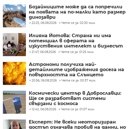
Бозайниците може да са попречили
на появата на по-малки като размер
динозаври
22:25, 06.08.2026
Чете се за: 02:30 мин.
Илияна Йотова: Страна ни има
потенциал в сферата на
изкуствения интелект и бизнесът
забелязва тези перспективи
21:47, 06.08.2026
Чете се за: 01:25 мин.
Астрономи получиха най-
детайлните изображения досега на
повърхността на Слънцето
20:56, 06.08.2026
Чете се за: 00:37 мин.
Космически център в Доброславци:
Ще се разработват системи
свързани с космоса
12:42, 06.08.2026
Чете се за: 01:07 мин.
Експерт: Не всеки неоторизиран
достъп означава пробив на данни, но