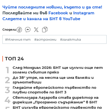
Чуйте последните новини, където и да сте!
Последвайте ни във
Facebook
и
Instagram
Следете и канала на БНТ в YouTube
Сподели
#Млечния път
#астрономи
#галактика
ТОП 24
1
След Мондиал 2026: БНТ ще излъчи още пет
големи събития пряко
2
До 38° утре, на места ще има валежи и
гръмотевици
3
Гледайте европейското първенство по
плувни спортове по БНТ 3
4
Светлозара Лазарова става директор на
дирекция „Програмно съдържание“ в БНТ
БНТ излъчва европейското първенство по