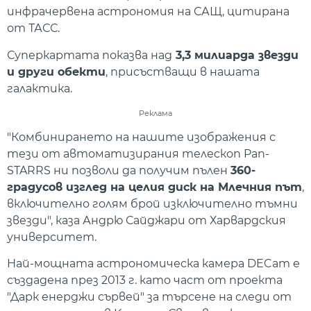
инфрачервена астрономия на САЩ, цитирана
от ТАСС.
Суперкартата показва над
3,3 милиарда звезди
и други обекти
, присъстващи в нашата
галактика.
Реклама
"Комбинирането на нашите изображения с
тези от автоматизирания телескоп Pan-
STARRS ни позволи да получим пълен
360-
градусов изглед на целия диск на Млечния път
,
включително голям брой изключително тъмни
звезди", каза Андрю Сайджари от Харвардския
университет.
Най-мощната астрономическа камера DECam е
създадена през 2013 г. като част от проекта
"Дарк енерджи сървей" за търсене на следи от