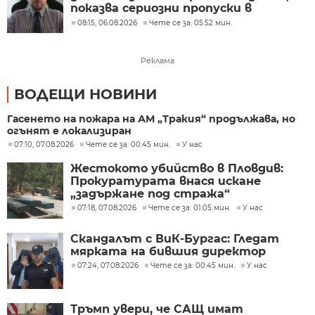
показва сериозни пропуски в
киберсигурността
08:15, 06.08.2026
Чете се за: 05:52 мин.
Реклама
ВОДЕЩИ НОВИНИ
Гасенето на пожара на АМ „Тракия“ продължава, но
огънят е локализиран
07:10, 07.08.2026
Чете се за: 00:45 мин.
У нас
Жестокото убийство в Пловдив:
Прокуратурата внася искане
„задържане под стража“
07:18, 07.08.2026
Чете се за: 01:05 мин.
У нас
Скандалът с ВиК-Бургас: Гледат
мярката на бившия директор
07:24, 07.08.2026
Чете се за: 00:45 мин.
У нас
Тръмп увери, че САЩ имат