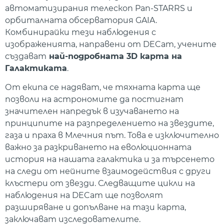
автоматизирания телескоп Pan-STARRS и
орбиталната обсерватория GAIA.
Комбинирайки тези наблюдения с
изображенията, направени от DECam, учените
създават
най-подробната 3D карта на
Галактиката
.
От екипа се надяват, че тяхната карта ще
позволи на астрономите да постигнат
значителен напредък в изучаването на
принципите на разпределението на звездите,
газа и праха в Млечния път. Това е изключително
важно за разкриването на еволюционната
история на нашата галактика и за търсенето
на следи от нейните взаимодействия с други
клъстери от звезди. Следващите цикли на
наблюдения на DECam ще позволят
разширяване и допълване на тази карта,
заключават изследователите.