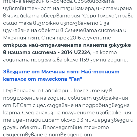
тъмна енергия в Kосмоса. Свръхвисоката
чувствителност на тази камера, инсталирана
в чилийската обсерватория "Серо Тололо", прави
също така възможно използването ѝ за
изучаване на обекти в Слънчевата система и
Млечния път. С нея през 2016 г. учените
откриха най-отдалечената планета джудже
в нашата система - 2014 UZ224
, на която
годината продължава около 1139 земни години.
Звездите от Млечния път: Най-точният
каталог от телескопа "Гая"
Първоначално Сайджари и колегите му в
продължение на години събират изображения
от DECam с цел създаване на подробна звездна
карта. След анализ на получените изображения
те идентифицират около 3,3 милиарда звезди и
други обекти. Впоследствие тяхното
съществуване е потвърдено от