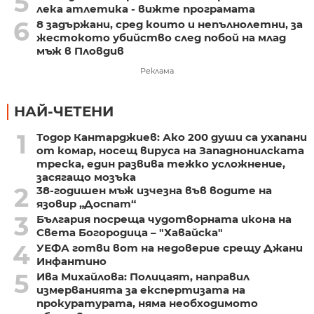
5
лека атлетика - вижте програмата
6
8 задържани, сред които и непълнолетни, за
жестокото убийство след побой на млад
мъж в Пловдив
Реклама
НАЙ-ЧЕТЕНИ
1
Тодор Кантарджиев: Ако 200 души са ухапани
от комар, носещ вируса на Западнонилската
треска, един развива тежко усложнение,
засягащо мозъка
2
38-годишен мъж изчезна във водите на
язовир „Доспат“
3
България посреща чудотворната икона на
Света Богородица – "Хавайска"
4
УЕФА готви вот на недоверие срещу Джани
Инфантино
5
Ива Михайлова: Полицаят, направил
измерванията за експертизата на
прокуратурата, няма необходимото