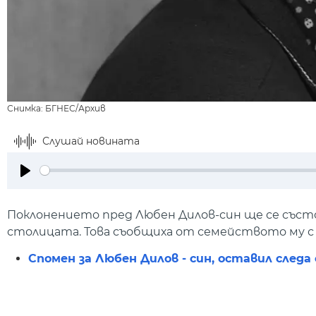
Снимка: БГНЕС/Архив
Слушай новината
Play
Поклонението пред Любен Дилов-син ще се състои н
столицата. Това съобщиха от семейството му с
Спомен за Любен Дилов - син, оставил след