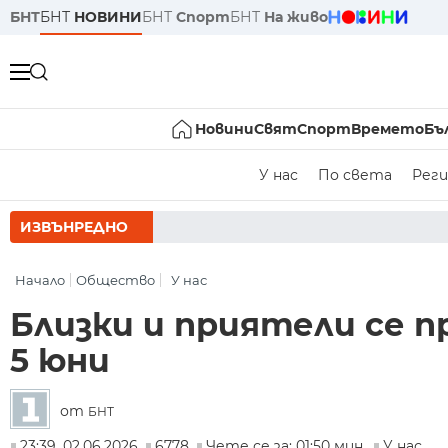
БНТ
БНТ
НОВИНИ
БНТ
Спорт
БНТ
На живо
Новини
Свят
Спорт
Времето
Бъ
У нас
По света
Реги
ИЗВЪНРЕДНО
РУМЕН РАДЕВ 
Начало
Общество
У нас
Близки и приятели се п
5 юни
от
БНТ
23:39, 02.06.2026
6778
Чете се за: 01:50 мин.
У нас