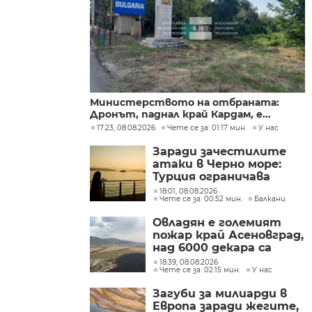
Министерството на отбраната:
Дронът, паднал край Кардам, е...
17:23, 08.08.2026
Чете се за: 01:17 мин.
У нас
Заради зачестилите
атаки в Черно море:
Турция ограничава
движението на
18:01, 08.08.2026
Чете се за: 00:52 мин.
Балкани
търговските кораби
Овладян е големият
пожар край Асеновград,
над 6000 декара са
засегнати
18:39, 08.08.2026
Чете се за: 02:15 мин.
У нас
Загуби за милиарди в
Европа заради жегите,