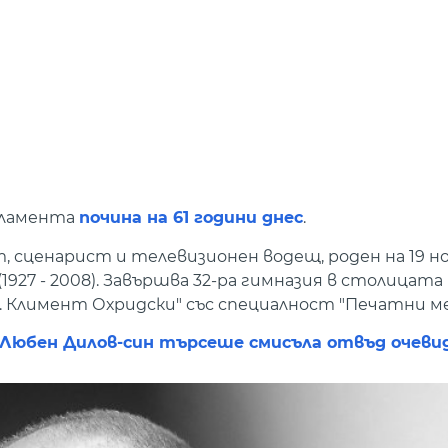
рламента
почина на 61 години днес
.
 сценарист и телевизионен водещ, роден на 19 ное
1927 - 2008). Завършва 32-ра гимназия в столицат
 Климент Охридски" със специалност "Печатни ме
з Любен Дилов-син търсеше смисъла отвъд очев