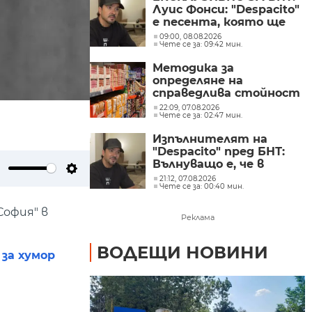
Луис Фонси: "Despacito"
е песента, която ще
изпълнявам до края на
09:00, 08.08.2026
Чете се за: 09:42 мин.
живота си
Методика за
определяне на
справедлива стойност
на основни храни е
22:09, 07.08.2026
Чете се за: 02:47 мин.
публикуван за
обществено обсъждане
Изпълнителят на
"Despacito" пред БНТ:
Вълнуващо е, че в
България хората пеят
21:12, 07.08.2026
ute
Settings
Чете се за: 00:40 мин.
и танцуват на моите
песни
София" в
Реклама
ВОДЕЩИ НОВИНИ
 за хумор