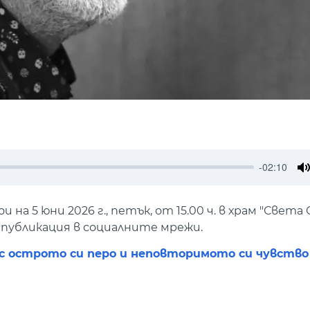
-02:10
M
а 5 юни 2026 г., петък, от 15.00 ч. в храм "Света 
 публикация в социалните мрежи.
а с острото си перо и неповторимото си чувство