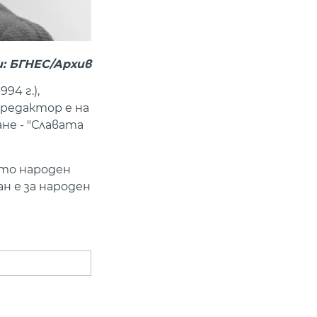
: БГНЕС/Архив
94 г.),
ен редактор е на
не - "Славата
ато народен
н е за народен