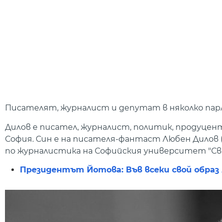
Писателят, журналист и депутат в няколко па
Дилов е писател, журналист, политик, продуцент,
София. Син е на писателя-фантаст Любен Дилов (
по журналистика на Софийския университет "Св.
Президентът Йотова: Във всеки свой обра