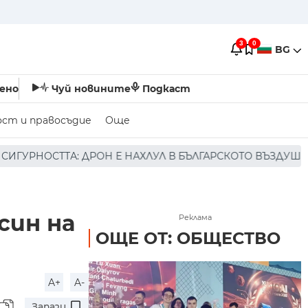
3
0
BG
ено
Чуй новините
Подкаст
ост и правосъдие
Още
АХЛУЛ В БЪЛГАРСКОТО ВЪЗДУШНО ПРОСТРАНСТВО * * * Н
син на
Реклама
ОЩЕ ОТ: ОБЩЕСТВО
A+
A-
Запази