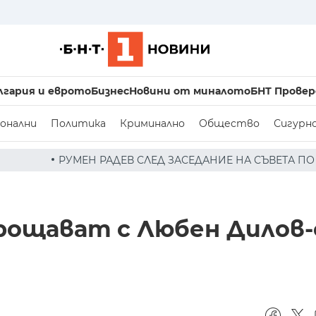
лгария и еврото
Бизнес
Новини от миналото
БНТ Провер
онални
Политика
Криминално
Общество
Сигурн
СЛЕД ЗАСЕДАНИЕ НА СЪВЕТА ПО СИГУРНОСТТА: ДРОН Е Н
рощават с Любен Дилов-