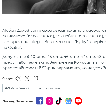
Любен Дилов-син е сред създателите и идеолозите 
"Каналето" (1995 - 2004 г.), "Хъшове" (1998 - 2000 г
сатиричния ежедневник вестник "Ку-ку" и първ
на Слави".
Депутат е в 40-ото, 45-ото, 46-ото, 47-ото, 48-
представител е активен член на Комисията по т
представител и в 52-рия парламент, но не успяв
Сподели
#Любен Дилов-син
#поклонение
Последвайте ни