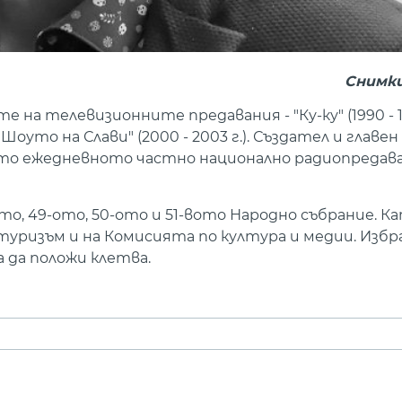
Снимки
на телевизионните предавания - "Ку-ку" (1990 - 19
.), "Шоуто на Слави" (2000 - 2003 г.). Създател и глав
ото ежедневното частно национално радиопредава
ото, 49-ото, 50-ото и 51-вото Народно събрание. К
уризъм и на Комисията по култура и медии. Избра
а да положи клетва.