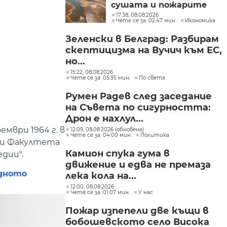
сушата и пожарите
17:38, 08.08.2026
Чете се за: 02:47 мин.
Икономика
Зеленски в Белград: Разбирам
скептицизма на Вучич към ЕС,
но...
15:22, 08.08.2026
Чете се за: 05:35 мин.
По света
Румен Радев след заседание
на Съвета по сигурността:
Дрон е нахлул...
мври 1964 г. в
12:09, 08.08.2026 (обновена)
Чете се за: 04:00 мин.
Политика
а и Факултета
Камион спука гума в
дии".
движение и едва не премаза
идното
лека кола на...
12:00, 08.08.2026
Чете се за: 01:07 мин.
У нас
Пожар изпепели две къщи в
бобошевското село Висока