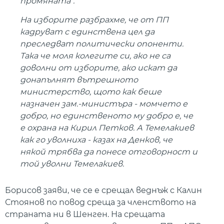
промяната".
На изборите разбрахме, че от ПП
кадруват с единствена цел да
преследват политически опоненти.
Така че моля колегите си, ако не са
доволни от изборите, ако искат да
донапълнят вътрешното
министерство, щото как беше
назначен зам.-министъра - момчето е
добро, но единственото му добро е, че
е охрана на Кирил Петков. А Темелакиев
как го уволниха - казах на Денков, че
някой трябва да понесе отговорност и
той уволни Темелакиев.
Борисов заяви, че се е срещал веднъж с Калин
Стоянов по повод среща за членството на
страната ни в Шенген. На срещата