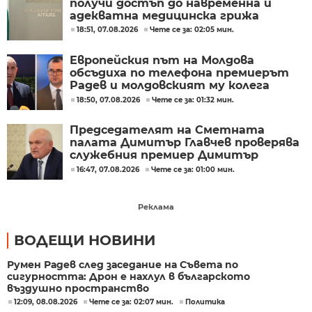
получи достъп до навременна и
адекватна медицинска грижа
18:51, 07.08.2026
Чете се за: 02:05 мин.
Европейския път на Молдова
обсъдиха по телефона премиерът
Радев и молдовският му колега
Тофан
18:50, 07.08.2026
Чете се за: 01:32 мин.
Председателят на Сметната
палата Димитър Главчев проверява
служебния премиер Димитър
Главчев?
16:47, 07.08.2026
Чете се за: 01:00 мин.
Реклама
ВОДЕЩИ НОВИНИ
Румен Радев след заседание на Съвета по
сигурността: Дрон е нахлул в българското
въздушно пространство
12:09, 08.08.2026
Чете се за: 02:07 мин.
Политика