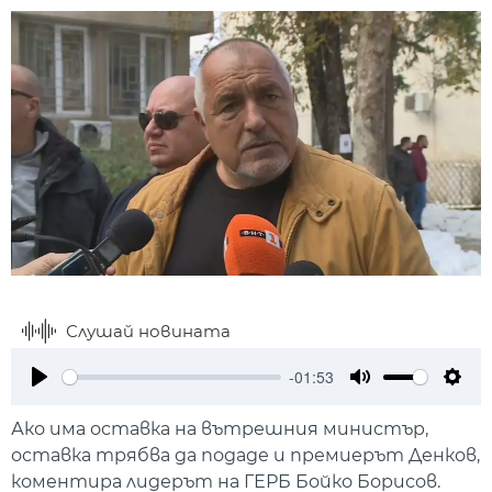
Слушай новината
-01:53
Play
Mute
Setti
Ако има оставка на вътрешния министър,
оставка трябва да подаде и премиерът Денков,
коментира лидерът на ГЕРБ Бойко Борисов.