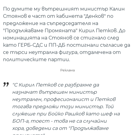
По думите му вътрешният министър Калин
Стоянов е част от кабинета "Денков" по
предложение на съпредседателя на
"Продължаваме Промяната" Кирил Петков. До
номинацията на Стоянов се стигнало след
като ГЕРБ-СДС и ПП-ДБ постигнали съгласие да
се търси неутрална фигура, отдалечена от
политическите партии.
Реклама
"С Кирил Петков се разбрахме да
назначат вътрешен министър
неутрален, професионалист и Петков
тогава предложи този министър. Той
служеше при Бойко Рашков като шеф на
БОП-а, тоест - това не са случайни
хора, доведени са от "Продължаваме