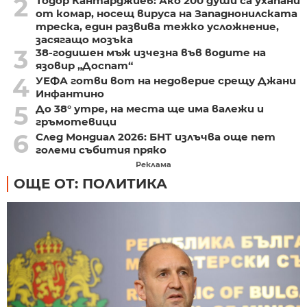
2
Тодор Кантарджиев: Ако 200 души са ухапани
от комар, носещ вируса на Западнонилската
треска, един развива тежко усложнение,
засягащо мозъка
3
38-годишен мъж изчезна във водите на
язовир „Доспат“
4
УЕФА готви вот на недоверие срещу Джани
Инфантино
5
До 38° утре, на места ще има валежи и
гръмотевици
6
След Мондиал 2026: БНТ излъчва още пет
големи събития пряко
Реклама
ОЩЕ ОТ: ПОЛИТИКА