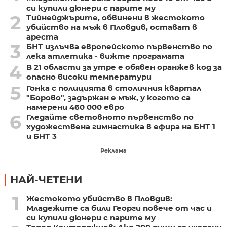
си купили дюнери с парите му
2
Тийнейджърите, обвинени в жестокото
убийство на мъж в Пловдив, остават в
ареста
3
БНТ излъчва европейското първенство по
лека атлетика - вижте програмата
4
В 21 области за утре е обявен оранжев код за
опасно високи температури
5
Гонка с полицията в столичния квартал
"Борово", задържан е мъж, у когото са
намерени 460 000 евро
6
Гледайте световното първенство по
художествена гимнастика в ефира на БНТ 1
и БНТ 3
Реклама
НАЙ-ЧЕТЕНИ
1
Жестокото убийство в Пловдив:
Младежите са били Георги повече от час и
си купили дюнери с парите му