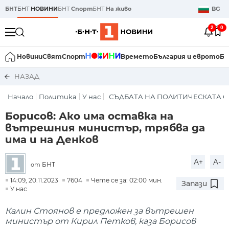
БНТ
БНТ
НОВИНИ
БНТ
Спорт
БНТ
На живо
BG
2
0
Новини
Свят
Спорт
Времето
България и еврото
Би
НАЗАД
Начало
Политика
У нас
СЪДБАТА НА ПОЛИТИЧЕСКАТА С
Борисов: Ако има оставка на
вътрешния министър, трябва да
има и на Денков
A+
A-
БНТ
от
14:09, 20.11.2023
7604
Чете се за: 02:00 мин.
Запази
У нас
Калин Стоянов е предложен за вътрешен
министър от Кирил Петков, каза Борисов