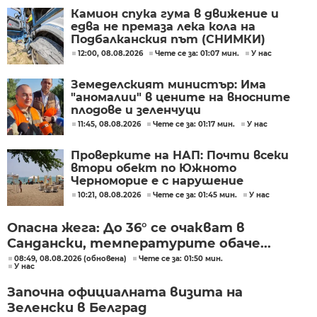
Камион спука гума в движение и
едва не премаза лека кола на
Подбалканския път (СНИМКИ)
12:00, 08.08.2026
Чете се за: 01:07 мин.
У нас
Земеделският министър: Има
"аномалии" в цените на вносните
плодове и зеленчуци
11:45, 08.08.2026
Чете се за: 01:17 мин.
У нас
Проверките на НАП: Почти всеки
втори обект по Южното
Черноморие е с нарушение
10:21, 08.08.2026
Чете се за: 01:45 мин.
У нас
Опасна жега: До 36° се очакват в
Сандански, температурите обаче...
08:49, 08.08.2026 (обновена)
Чете се за: 01:50 мин.
У нас
Започна официалната визита на
Зеленски в Белград