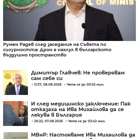
Румен Радев след заседание на Съвета по
сигурността: Дрон е нахлул в българското
въздушно пространство
Димитър Главчев: Не проверявам
сам себе си
11:37, 08.08.2026
Чете се за: 00:52 мин.
И след медицинско заключение: Пак
отказаха на Ива Михайлова да се
лекува в България
20:22, 07.08.2026
Чете се за: 03:42 мин.
МВнР: Настояваме Ива Михаилова да