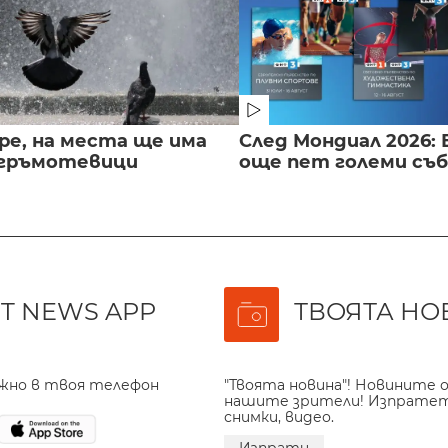
ре, на места ще има
След Мондиал 2026: 
 гръмотевици
още пет големи съ
T NEWS APP
ТВОЯТА НО
ажно в твоя телефон
"Твоята новина"! Новините о
нашите зрители! Изпрате
снимки, видео.
Изпрати