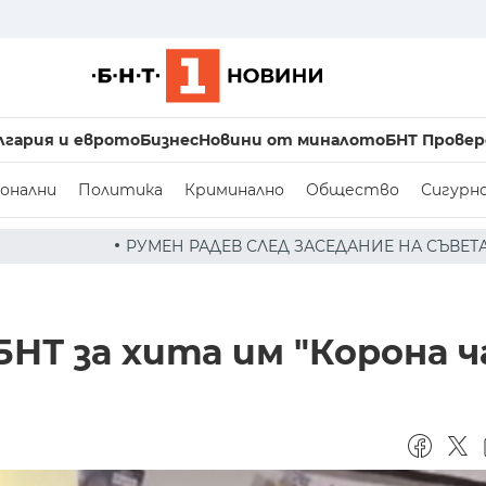
лгария и еврото
Бизнес
Новини от миналото
БНТ Провер
онални
Политика
Криминално
Общество
Сигурн
В СЛЕД ЗАСЕДАНИЕ НА СЪВЕТА ПО СИГУРНОСТТА: ДРОН Е
БНТ за хита им "Корона ч