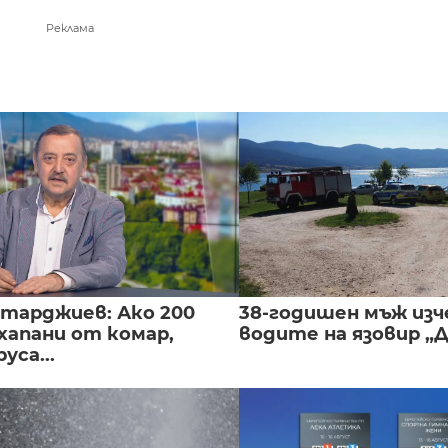
Реклама
нтарджиев: Ако 200
38-годишен мъж изч
хапани от комар,
водите на язовир „
уса...