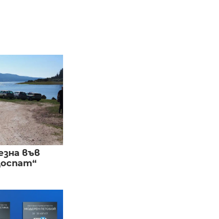
езна във
Доспат“