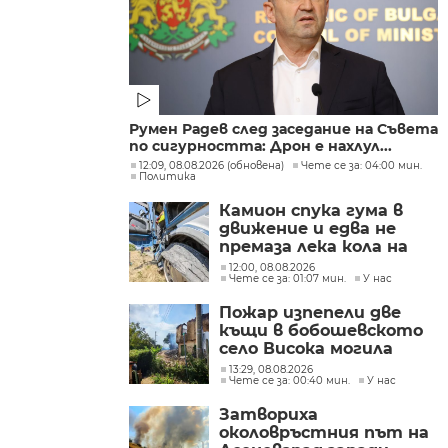
Румен Радев след заседание на Съвета
по сигурността: Дрон е нахлул...
12:09, 08.08.2026 (обновена)
Чете се за: 04:00 мин.
Политика
Камион спука гума в
движение и едва не
премаза лека кола на
Подбалканския път
12:00, 08.08.2026
Чете се за: 01:07 мин.
У нас
(СНИМКИ)
Пожар изпепели две
къщи в бобошевското
село Висока могила
(СНИМКИ)
13:29, 08.08.2026
Чете се за: 00:40 мин.
У нас
Затвориха
околовръстния път на