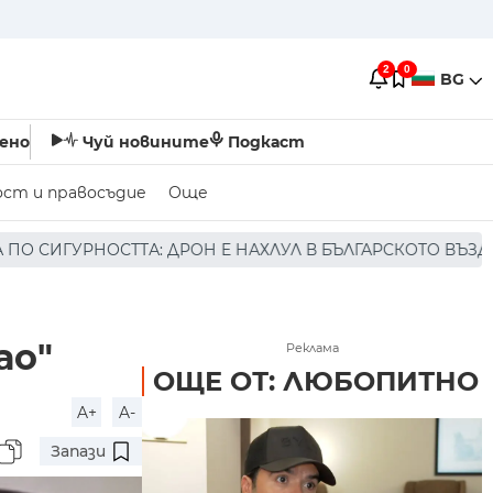
2
0
BG
ено
Чуй новините
Подкаст
ост и правосъдие
Още
 НАХЛУЛ В БЪЛГАРСКОТО ВЪЗДУШНО ПРОСТРАНСТВО * * 
ао"
Реклама
ОЩЕ ОТ: ЛЮБОПИТНО
A+
A-
Запази