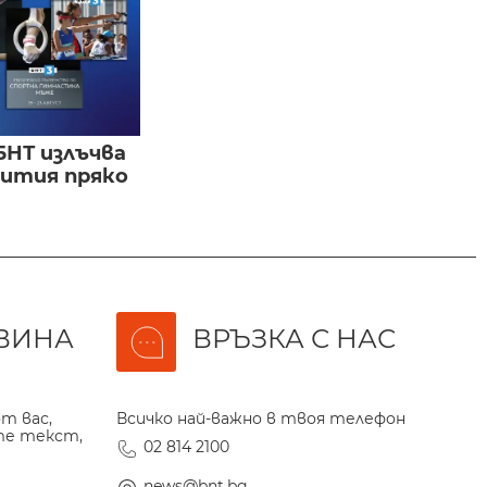
БНТ излъчва
бития пряко
ВИНА
ВРЪЗКА С НАС
т вас,
Всичко най-важно в твоя телефон
те текст,
02 814 2100
news@bnt.bg