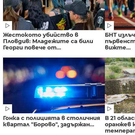
Жестокото убийство в
БНТ излъ
Пловдив: Младежите са били
първенст
Георги повече от...
вижте...
Гонка с полицията в столичния
В 21 обла
квартал "Борово", задържан...
оранжев к
темпера