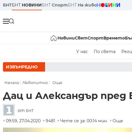
БНТ
БНТ
НОВИНИ
БНТ
Спорт
БНТ
На живо
Новини
Свят
Спорт
Времето
Бъ
У нас
По света
Реги
ИЗВЪНРЕДНО
РУМЕН РАДЕ
Начало
Любопитно
Още
Дац и Александър пред 
от
БНТ
09:59, 27.04.2020
9481
Чете се за: 00:14 мин.
Още