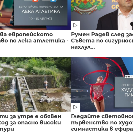
чва европейското
Румен Радев след за
во по лека атлетика -
Съвета по сигурнос
нахлул...
сти за утре е обявен
Гледайте световн
од за опасно високи
първенство по худ
тури
гимнастика в ефира.