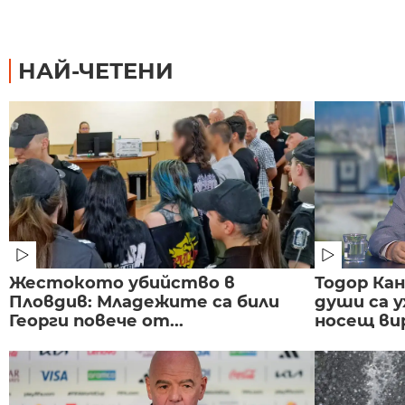
НАЙ-ЧЕТЕНИ
Жестокото убийство в
Тодор Ка
Пловдив: Младежите са били
души са у
Георги повече от...
носещ вир