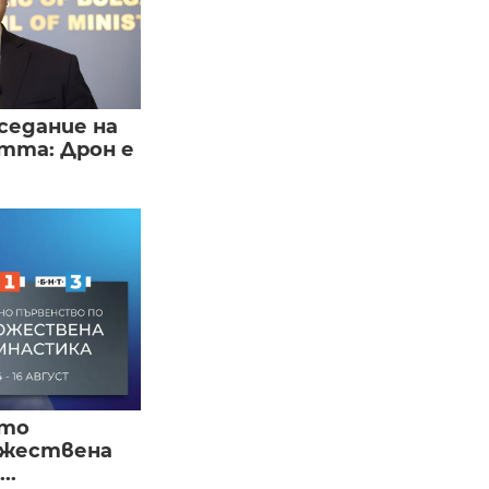
седание на
тта: Дрон е
ото
ожествена
..