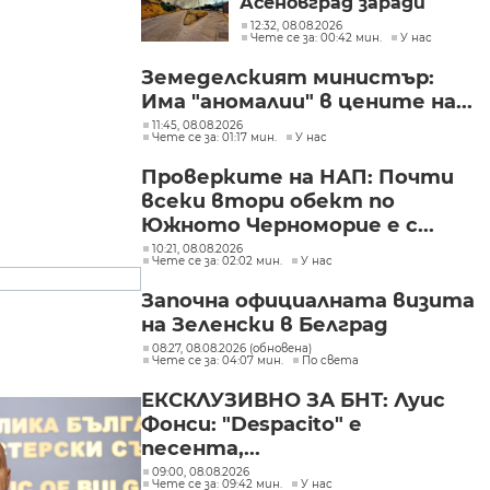
Асеновград заради
пожар (СНИМКИ)
12:32, 08.08.2026
Чете се за: 00:42 мин.
У нас
Земеделският министър:
Има "аномалии" в цените на...
11:45, 08.08.2026
Чете се за: 01:17 мин.
У нас
Проверките на НАП: Почти
всеки втори обект по
Южното Черноморие е с...
10:21, 08.08.2026
Чете се за: 02:02 мин.
У нас
Започна официалната визита
на Зеленски в Белград
08:27, 08.08.2026 (обновена)
Чете се за: 04:07 мин.
По света
ЕКСКЛУЗИВНО ЗА БНТ: Луис
Фонси: "Despacito" е
песента,...
09:00, 08.08.2026
Чете се за: 09:42 мин.
У нас