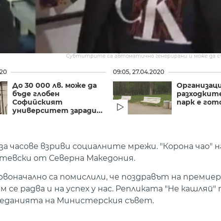
Субтитрите са автоматично генерирани и може да 
020
09:05, 27.04.2020
До 30 000 лв. може да
Организаци
бъде глобен
разходкит
Софийският
парк е гот
университет заради...
 за часове взриви социалните мрежи. "Корона чао" 
итевски от Северна Македония.
воначално са помислили, че поздравът на премиер
 се радва и на успех у нас. Репликата "Не кашляй" 
аседанията на Министерския съвет.