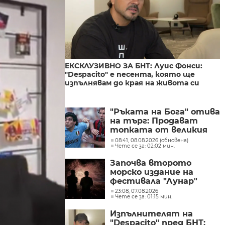
ЕКСКЛУЗИВНО ЗА БНТ: Луис Фонси:
"Despacito" е песента, която ще
изпълнявам до края на живота си
"Ръката на Бога" отива
на търг: Продават
топката от великия
гол на Марадона
08:41, 08.08.2026 (обновена)
Чете се за: 02:02 мин.
Започва второто
морско издание на
фестивала "Лунар"
23:08, 07.08.2026
Чете се за: 01:15 мин.
Изпълнителят на
"Despacito" пред БНТ: