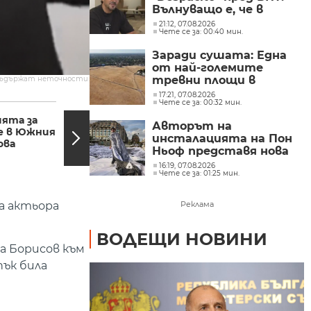
Вълнуващо е, че в
България хората пеят
21:12, 07.08.2026
Чете се за: 00:40 мин.
и танцуват на моите
песни
Заради сушата: Една
от най-големите
тревни площи в
съдържат неточности.
британската столица
17:21, 07.08.2026
08:38, 27.04.2020
07:50,
Чете се за: 00:32 мин.
е напълно изгоряла
ята за
Мирослав Ненков:
Авторът на
е в Южния
Токсично е
инсталацията на Пон
ова
отношението към
Ньоф представя нова
лекарите през...
творба във Ватикана
16:19, 07.08.2026
Чете се за: 01:25 мин.
на актьора
Реклама
ВОДЕЩИ НОВИНИ
а Борисов към
пък била