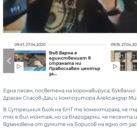
09:47, 27.04.2020
09:19, 27.04.2
Във Варна е
единственият в
страната ни
Православен център
за...
Една песен, посветена на коронавируса, буквално
Драган Спасов-Дац и композитора Александър М
В Сутрешния блок на БНТ те коментираха, че пър
тях е бил монтаж, но са благодарни, че песента им
вдъхновена от думите на Борисов на едно от з