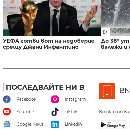
УЕФА готви вот на недоверие
До 38° ут
срещу Джани Инфантино
валежи и
ПОСЛЕДВАЙТЕ НИ В
BN
Facebook
Instagram
Всичко най-в
YouTube
TikTok
Google News
LinkedIn