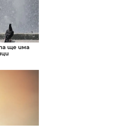
та ще има
ици