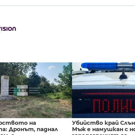
рството на
Убийство край Слън
а: Дронът, паднал
Мъж е намушкан с н