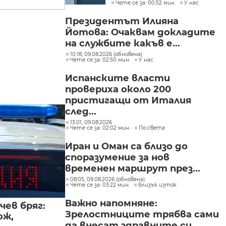
Чете се за: 00:52 мин.
У нас
Президентът Илияна
Йотова: Очаквам докладите
на службите какъв е...
10:18, 09.08.2026 (обновена)
Чете се за: 02:50 мин.
У нас
Испанските власти
провериха около 200
пристигащи от Италия
след...
13:01, 09.08.2026
Чете се за: 02:02 мин.
По света
Иран и Оман са близо до
споразумение за нов
временен маршрут през...
08:05, 09.08.2026 (обновена)
Чете се за: 03:22 мин.
Близък изток
Важно напомняне:
чев бряг:
Зрелостниците трябва сами
ож,
да внесат здравните си...