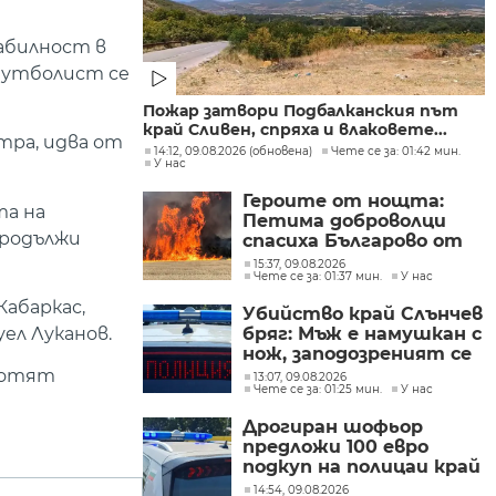
абилност в
футболист се
Пожар затвори Подбалканския път
край Сливен, спряха и влаковете...
тра, идва от
14:12, 09.08.2026 (обновена)
Чете се за: 01:42 мин.
У нас
Героите от нощта:
та на
Петима доброволци
продължи
спасиха Българово от
огнен капан
15:37, 09.08.2026
Чете се за: 01:37 мин.
У нас
Кабаркас,
Убийство край Слънчев
ел Луканов.
бряг: Мъж е намушкан с
нож, заподозреният се
опитал да избяга
аботят
13:07, 09.08.2026
Чете се за: 01:25 мин.
У нас
Дрогиран шофьор
предложи 100 евро
подкуп на полицаи край
Поморие
14:54, 09.08.2026