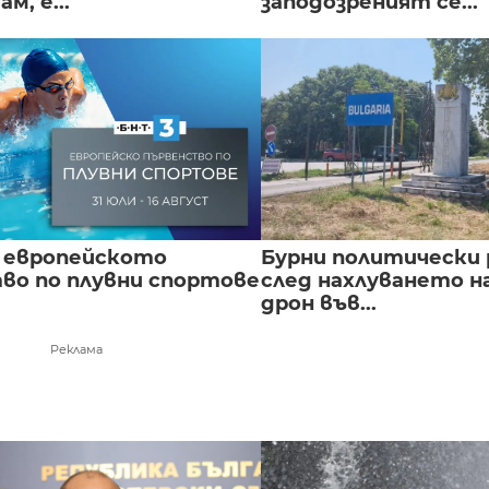
м, е...
заподозреният се...
 европейското
Бурни политически 
во по плувни спортове
след нахлуването н
дрон във...
Реклама