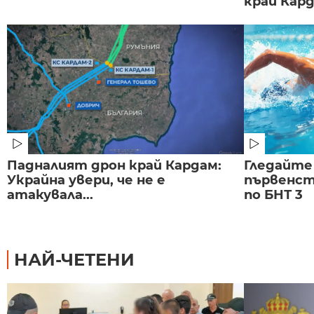
край Карда
Падналият дрон край Кардам:
Гледайте
Украйна увери, че не е
първенст
атакувала...
по БНТ 3
НАЙ-ЧЕТЕНИ