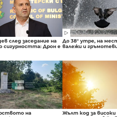
ев след заседание на
До 38° утре, на мес
о сигурността: Дрон е
валежи и гръмотев
рството на
Жълт код за високи