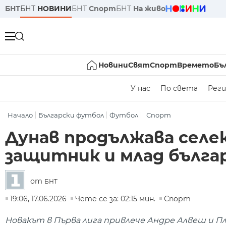
БНТ
БНТ
НОВИНИ
БНТ
Спорт
БНТ
На живо
Новини
Свят
Спорт
Времето
Бъ
У нас
По света
Реги
Начало
Български футбол
Футбол
Спорт
Дунав продължава селе
защитник и млад бълга
от
БНТ
19:06, 17.06.2026
Чете се за: 02:15 мин.
Спорт
Новакът в Първа лига привлече Андре Алвеш и П