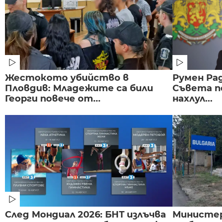
Жестокото убийство в
Румен Рад
Пловдив: Младежите са били
Съвета п
Георги повече от...
нахлул...
След Мондиал 2026: БНТ излъчва
Министе