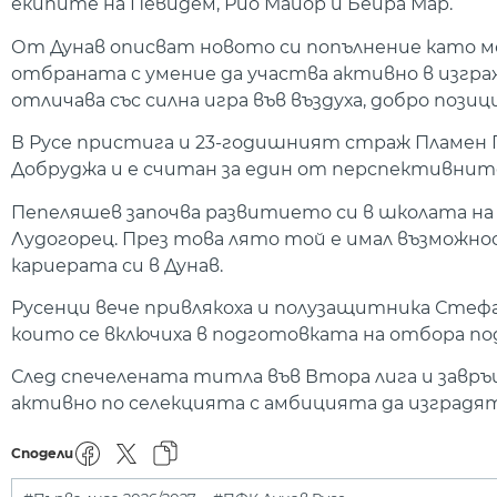
екипите на Певидем, Рио Майор и Бейра Мар.
От Дунав описват новото си попълнение като 
отбраната с умение да участва активно в изгр
отличава със силна игра във въздуха, добро поз
В Русе пристига и 23-годишният страж Пламен 
Добруджа и е считан за един от перспективните
Пепеляшев започва развитието си в школата на 
Лудогорец. През това лято той е имал възможност
кариерата си в Дунав.
Русенци вече привлякоха и полузащитника Стефа
които се включиха в подготовката на отбора п
След спечелената титла във Втора лига и завр
активно по селекцията с амбицията да изградят
Сподели