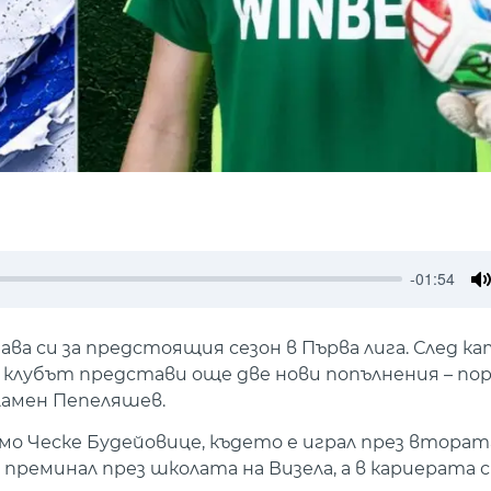
-01:54
M
ва си за предстоящия сезон в Първа лига. След ка
, клубът представи още две нови попълнения – по
амен Пепеляшев.
 Ческе Будейовице, където е играл през втората
преминал през школата на Визела, а в кариерата с