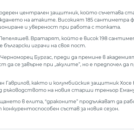
модерен централен защитник, който съчетава ст
аждането на атаките. Високият 185 сантиметра 
ициониране и увереност при работа с топката.
Пепеляшев. Вратарят, който е висок 198 сантиме
 български играчи на своя пост.
Черноморец Бургас, преди да премине в академия
 да се завърне при „акулите“, но е предпочел да 
н Гаврилов, както и колумбийския защитник Хосе 
од ръководството на новия старши треньор Еману
ъщането в елита, "драконите“ продължават да р
 конкурентоспособен състав за новия сезон.