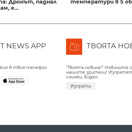
а: Дронът, паднал
температури в 5 о
м, е...
T NEWS APP
ТВОЯТА НО
ажно в твоя телефон
"Твоята новина"! Новините о
нашите зрители! Изпрате
снимки, видео.
Изпрати