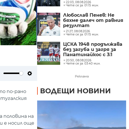
конкретния мач кой
22:03, 08.08.2026
Чете се за: 01:15 мин.
профил на футболисти
ни е нужен
Любослав Пенев: Не
бяхме далеч от равния
резултат
21:27, 08.08.2026
Чете се за: 01:15 мин.
ЦСКА 1948 продължава
без загуба и загря за
Панатинайкос с 3:1
20:50, 08.08.2026
Чете се за: 03:40 мин.
Реклама
ute
Settings
ВОДЕЩИ НОВИНИ
то по-рано
ртугалския
 половина на
и е носил още