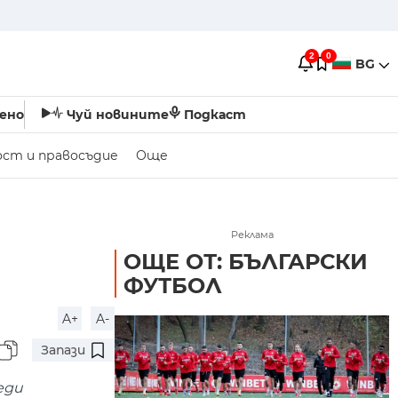
2
0
BG
ено
Чуй новините
Подкаст
ост и правосъдие
Още
Реклама
ОЩЕ ОТ: БЪЛГАРСКИ
ФУТБОЛ
A+
A-
Запази
еди