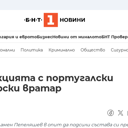
лгария и еврото
Бизнес
Новини от миналото
БНТ Провер
онални
Политика
Криминално
Общество
Сигурн
кцията с португалски
рски вратар
ламен Пепеляшев в опит да подсили състава си пр