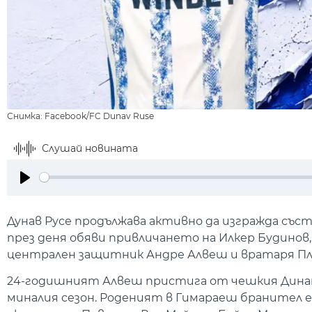
Снимка: Facebook/FC Dunav Ruse
Слушай новината
Play
Дунав Русе продължава активно да изгражда съста
през деня обяви привличането на Илкер Будинов
централен защитник Андре Алвеш и вратаря Пл
24-годишният Алвеш пристига от чешкия Динамо
миналия сезон. Роденият в Гимараеш бранител е 