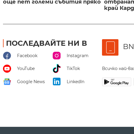
още пет големи събития пряко
отбранат
край Карда
ПОСЛЕДВАЙТЕ НИ В
BN
Facebook
Instagram
Всичко най-в
YouTube
TikTok
Google News
LinkedIn