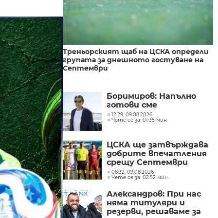
Треньорският щаб на ЦСКА определи
групата за днешното гостуване на
Септември
Боримиров: Напълно
готови сме
12:29, 09.08.2026
Чете се за: 01:35 мин.
ЦСКА ще затвърждава
добрите впечатления
срещу Септември
08:32, 09.08.2026
Чете се за: 02:52 мин.
Александров: При нас
няма титуляри и
резерви, решаваме за