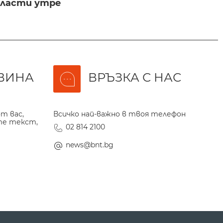
бласти утре
ВИНА
ВРЪЗКА С НАС
т вас,
Всичко най-важно в твоя телефон
те текст,
02 814 2100
news@bnt.bg