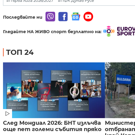
#Първа лига 2026/2027
#ПФК Дунав Русе
Последвайте ни
Гледайте НА ЖИВО спорт безплатно на:
ТОП 24
След Мондиал 2026: БНТ излъчва
Министе
още пет големи събития пряко
отбранат