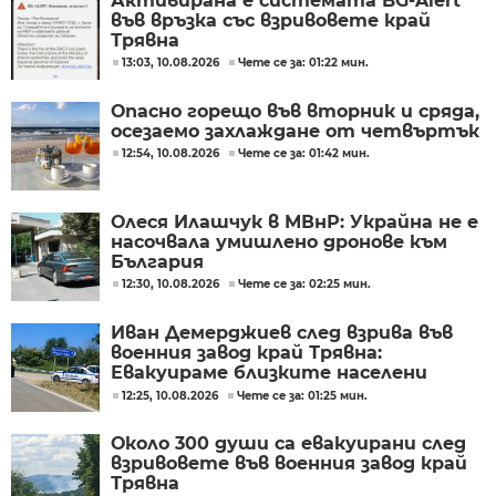
Активирана е системата BG-Alert
във връзка със взривовете край
Трявна
13:03, 10.08.2026
Чете се за: 01:22 мин.
Опасно горещо във вторник и сряда,
осезаемо захлаждане от четвъртък
12:54, 10.08.2026
Чете се за: 01:42 мин.
Олеся Илашчук в МВнР: Украйна не е
насочвала умишлено дронове към
България
12:30, 10.08.2026
Чете се за: 02:25 мин.
Иван Демерджиев след взрива във
военния завод край Трявна:
Евакуираме близките населени
места
12:25, 10.08.2026
Чете се за: 01:25 мин.
Около 300 души са евакуирани след
взривовете във военния завод край
Трявна