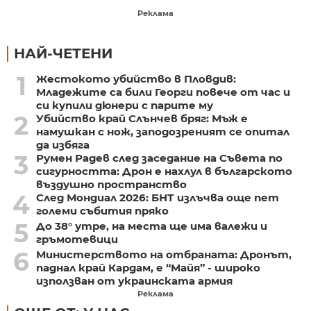
Реклама
НАЙ-ЧЕТЕНИ
1
Жестокото убийство в Пловдив:
Младежите са били Георги повече от час и
си купили дюнери с парите му
2
Убийство край Слънчев бряг: Мъж е
намушкан с нож, заподозреният се опитал
да избяга
3
Румен Радев след заседание на Съвета по
сигурността: Дрон е нахлул в българското
въздушно пространство
4
След Мондиал 2026: БНТ излъчва още пет
големи събития пряко
5
До 38° утре, на места ще има валежи и
гръмотевици
6
Министерството на отбраната: Дронът,
паднал край Кардам, е “Майя” - широко
използван от украинската армия
Реклама