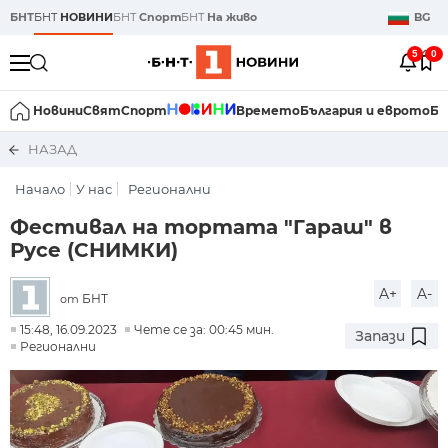
БНТ
БНТ
НОВИНИ
БНТ
Спорт
БНТ
На живо
BG
5
0
Новини
Свят
Спорт
Времето
България и еврото
Би
НАЗАД
Начало
У нас
Регионални
Фестивал на тортата "Гараш" в
Русе (СНИМКИ)
A+
A-
БНТ
от
15:48, 16.09.2023
Чете се за: 00:45 мин.
Запази
Регионални