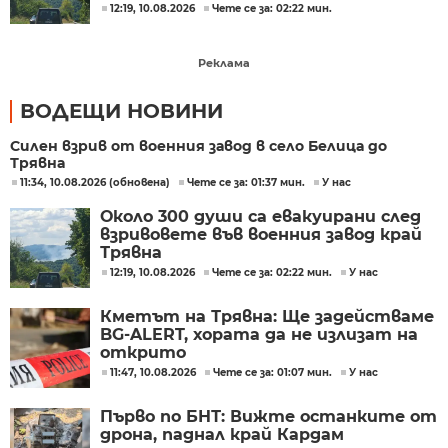
12:19, 10.08.2026
Чете се за: 02:22 мин.
Реклама
ВОДЕЩИ НОВИНИ
Силен взрив от военния завод в село Белица до
Трявна
11:34, 10.08.2026 (обновена)
Чете се за: 01:37 мин.
У нас
Около 300 души са евакуирани след
взривовете във военния завод край
Трявна
12:19, 10.08.2026
Чете се за: 02:22 мин.
У нас
Кметът на Трявна: Ще задействаме
BG-ALERT, хората да не излизат на
открито
11:47, 10.08.2026
Чете се за: 01:07 мин.
У нас
Първо по БНТ: Вижте останките от
дрона, паднал край Кардам