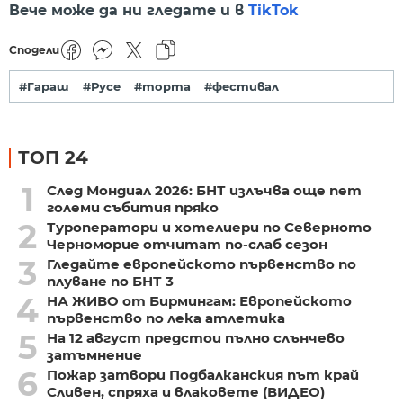
Вече може да ни гледате и в
TikTok
Сподели
#Гараш
#Русе
#торта
#фестивал
ТОП 24
1
След Мондиал 2026: БНТ излъчва още пет
големи събития пряко
2
Туроператори и хотелиери по Северното
Черноморие отчитат по-слаб сезон
3
Гледайте европейското първенство по
плуване по БНТ 3
4
НА ЖИВО от Бирмингам: Европейското
първенство по лека атлетика
5
На 12 август предстои пълно слънчево
затъмнение
6
Пожар затвори Подбалканския път край
Сливен, спряха и влаковете (ВИДЕО)