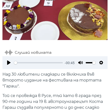
Слушай новината
-00:45
Play
Mute
Setti
Над 30 любители сладкари се включиха във
второто издание на фестивала на тортата
"Гараш".
Той се провежда в Русе, тъй като в града през
90-те години на 19 в. австроунгарецът Коста
Гараш създава популярното и до днес сладко