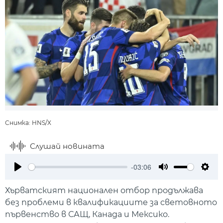
Снимка: HNS/X
Слушай новината
-03:06
Play
Mute
Setti
Хърватският национален отбор продължава
без проблеми в квалификациите за световното
първенство в САЩ, Канада и Мексико.