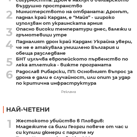
въздушно пространство
2
Министерството на отбраната: Дронът,
паднал край Кардам, е “Майя” - широко
използван от украинската армия
3
Опасно високи температури днес, валежи и
гръмотевици утре
4
Падналият дрон край Кардам: Украйна увери,
че не е атакувала умишлено България и
обеща разследване
5
БНТ излъчва европейското първенство по
лека атлетика - вижте програмата
6
Радослав Рибарски, ПП: Основният въпрос за
дрона е дали е случайност, или опит за удар
по критична инфраструктура
Реклама
НАЙ-ЧЕТЕНИ
1
Жестокото убийство в Пловдив:
Младежите са били Георги повече от час и
си купили дюнери с парите му