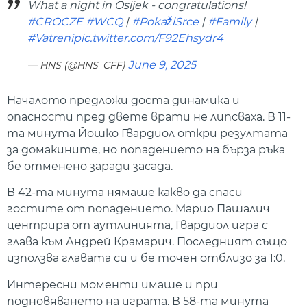
What a night in Osijek - congratulations!
#CROCZE
#WCQ
|
#PokažiSrce
|
#Family
|
#Vatreni
pic.twitter.com/F92Ehsydr4
June 9, 2025
— HNS (@HNS_CFF)
Началото предложи доста динамика и
опасности пред двете врати не липсваха. В 11-
та минута Йошко Гвардиол откри резултата
за домакините, но попадението на бърза ръка
бе отменено заради засада.
В 42-та минута нямаше какво да спаси
гостите от попадението. Марио Пашалич
центрира от аутлинията, Гвардиол игра с
глава към Андрей Крамарич. Последният също
използва главата си и бе точен отблизо за 1:0.
Интересни моменти имаше и при
подновяването на играта. В 58-та минута