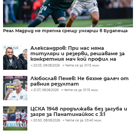
Реал Мадрид не трепна срещу унгарци в Будапеща
Александров: При нас няма
титуляри и резерви, решаваме за
конкретния мач кой профил на
футболисти ни е нужен
22:03, 08.08.2026
Чете се за: 01:15 мин.
Любослав Пенев: Не бяхме далеч от
равния резултат
21:27, 08.08.2026
Чете се за: 01:15 мин.
ЦСКА 1948 продължава без загуба и
загря за Панатинайкос с 3:1
20:50, 08.08.2026
Чете се за: 03:40 мин.