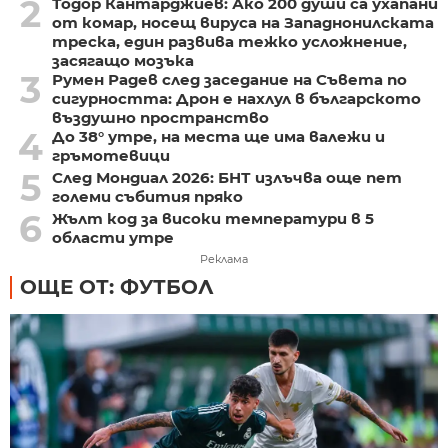
2
Тодор Кантарджиев: Ако 200 души са ухапани
от комар, носещ вируса на Западнонилската
треска, един развива тежко усложнение,
засягащо мозъка
3
Румен Радев след заседание на Съвета по
сигурността: Дрон е нахлул в българското
въздушно пространство
4
До 38° утре, на места ще има валежи и
гръмотевици
5
След Мондиал 2026: БНТ излъчва още пет
големи събития пряко
6
Жълт код за високи температури в 5
области утре
Реклама
ОЩЕ ОТ: ФУТБОЛ