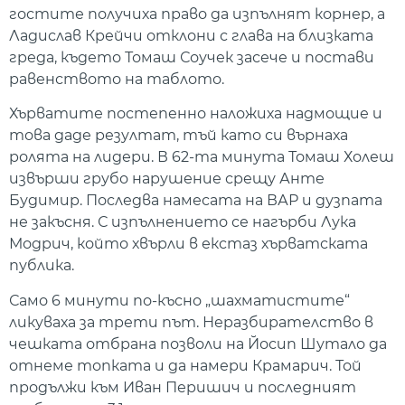
гостите получиха право да изпълнят корнер, а
Ладислав Крейчи отклони с глава на близката
греда, където Томаш Соучек засече и постави
равенството на таблото.
Хърватите постепенно наложиха надмощие и
това даде резултат, тъй като си върнаха
ролята на лидери. В 62-та минута Томаш Холеш
извърши грубо нарушение срещу Анте
Будимир. Последва намесата на ВАР и дузпата
не закъсня. С изпълнението се нагърби Лука
Модрич, който хвърли в екстаз хърватската
публика.
Само 6 минути по-късно „шахматистите“
ликуваха за трети път. Неразбирателство в
чешката отбрана позволи на Йосип Шутало да
отнеме топката и да намери Крамарич. Той
продължи към Иван Перишич и последният