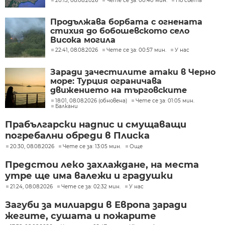
20:13, 08.08.2026
Чете се за: 00:40 мин.
По света
Продължава борбата с огнената
стихия до бобошевското село
Висока могила
22:41, 08.08.2026
Чете се за: 00:57 мин.
У нас
Заради зачестилите атаки в Черно
море: Турция ограничава
движението на търговските
кораби
18:01, 08.08.2026 (обновена)
Чете се за: 01:05 мин.
Балкани
Прабългарски надпис и смущаващи
погребални обреди в Плиска
20:30, 08.08.2026
Чете се за: 13:05 мин.
Още
Предстои леко захлаждане, на места
утре ще има валежи и градушки
21:24, 08.08.2026
Чете се за: 02:32 мин.
У нас
Загуби за милиарди в Европа заради
жегите, сушата и пожарите