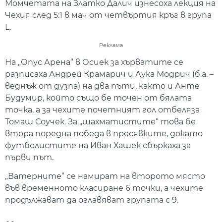
Момчетата на Златко Далич изнесоха лекция на
Чехия след 5:1 в мач от четвъртия кръг в група
L.
Реклама
На „Опус Арена“ в Осиек за хърватите се
разписаха Андрей Крамарич и Лука Модрич (б.а. –
веднъж от дузпа) на два пъти, както и Анте
Будумир, който също бе точен от бялата
точка, а за чехите почетният гол отбеляза
Томаш Соучек. За „шахматистите“ това бе
втора поредна победа в пресявките, докато
футболистите на Иван Хашек сбъркаха за
първи път.
„Ватерните“ се намират на второто място
във временното класиране 6 точки, а чехите
продължават да оглавяват групата с 9.