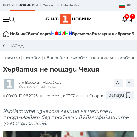
БНТ
БНТ
НОВИНИ
БНТ
Спорт
БНТ
На живо
BG
0
0
Новини
Свят
Спорт
Времето
България и еврото
Би
НАЗАД
Начало
Футбол
Европейски футбол
Национални отбори
Хърватия не пощади Чехия
Веселин Михайлов
A+
A-
от
Всичко от автора
Запази
00:00, 10.06.2025
Чете се за: 03:17 мин.
Спорт
Хърватите изнесоха лекция на чехите и
продължават без проблеми в квалификациите
за Мондиал 2026.