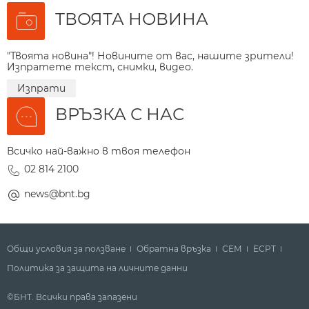
ТВОЯТА НОВИНА
"Твоята новина"! Новините от вас, нашите зрители!
Изпратете текст, снимки, видео.
Изпрати
ВРЪЗКА С НАС
Всичко най-важно в твоя телефон
02 814 2100
news@bnt.bg
Общи условия за ползване
Обратна връзка
СЕМ
ECPT
Политика за защита на личните данни
©БНТ. Всички права запазени