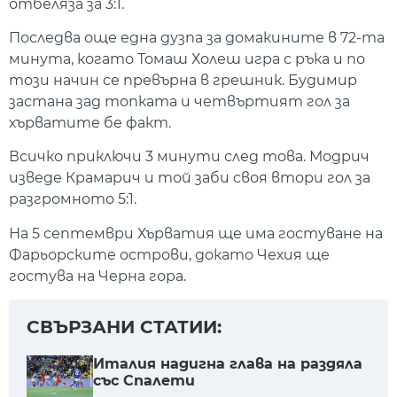
отбеляза за 3:1.
Последва още една дузпа за домакините в 72-та
минута, когато Томаш Холеш игра с ръка и по
този начин се превърна в грешник. Будимир
застана зад топката и четвъртият гол за
хърватите бе факт.
Всичко приключи 3 минути след това. Модрич
изведе Крамарич и той заби своя втори гол за
разгромното 5:1.
На 5 септември Хърватия ще има гостуване на
Фарьорските острови, докато Чехия ще
гостува на Черна гора.
СВЪРЗАНИ СТАТИИ:
Италия надигна глава на раздяла
със Спалети