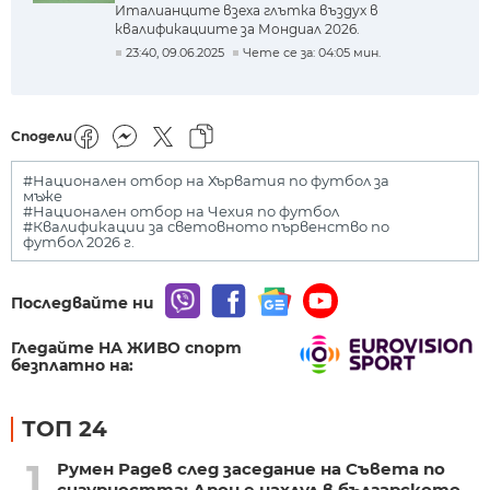
Италианците взеха глътка въздух в
квалификациите за Мондиал 2026.
23:40, 09.06.2025
Чете се за: 04:05 мин.
Сподели
#Национален отбор на Хърватия по футбол за
мъже
#Национален отбор на Чехия по футбол
#Квалификации за световното първенство по
футбол 2026 г.
Последвайте ни
Гледайте НА ЖИВО спорт
безплатно на:
ТОП 24
1
Румен Радев след заседание на Съвета по
сигурността: Дрон е нахлул в българското