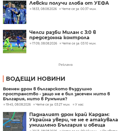
Левски получи глоба от УЕФА
18:33, 08.08.2026
Чете се за: 00:37 мин.
Челси разби Милан с 3:0 в
предсезонна контрола
17:09, 08.08.2026
Чете се за: 03:10 мин.
Реклама
ВОДЕЩИ НОВИНИ
Военен дрон в българското въздушно
пространство - защо не е бил засечен нито в
България, нито в Румъния?
19:45, 08.08.2026
Чете се за: 03:27 мин.
У нас
Падналият дрон край Кардам:
Украйна увери, че не е атакувала
умишлено България и обеща
разследване