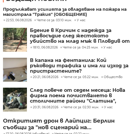
Продължават усилията за овладяване на пожара на
магистрала "Тракия" (ОБОБЩЕНИЕ)
22:53, 06.08.2026
Чете се за: 03:10 мин.
У нас
Бдение в Кричим с надежда за
правосъдие след жестокото
убийство на млад мъж в Пловдив от
тийнейджъри
18:10, 06.08.2026
Чете се за: 04:25 мин.
У нас
В капана на фентанила: Кой
ръководи трафика и има ли изход за
пристрастените?
20:21, 06.08.2026
Чете се за: 05:22 мин.
Общество
След повече от седем месеца: Нова
фирма поема почистването в
столичните райони "Слатина",
"Подуяне" и "Изгрев"
20:31, 06.08.2026
Чете се за: 02:30 мин.
У нас
Откритият дрон в Лайпциг: Берлин
съобщи за "нов сценарий на...
17:20, 06.08.2026 (обновена)
Чете се за: 02:22 мин.