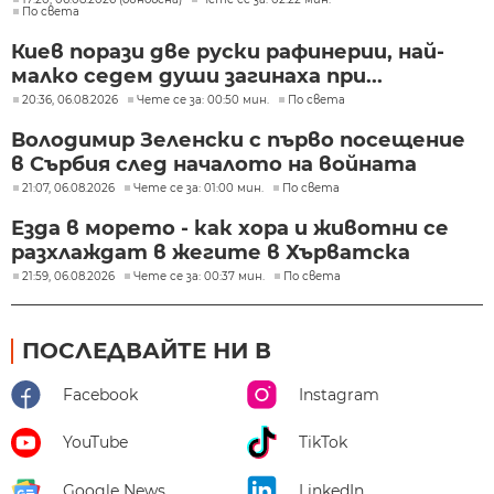
По света
Киев порази две руски рафинерии, най-
малко седем души загинаха при...
20:36, 06.08.2026
Чете се за: 00:50 мин.
По света
Володимир Зеленски с първо посещение
в Сърбия след началото на войната
21:07, 06.08.2026
Чете се за: 01:00 мин.
По света
Езда в морето - как хора и животни се
разхлаждат в жегите в Хърватска
21:59, 06.08.2026
Чете се за: 00:37 мин.
По света
ПОСЛЕДВАЙТЕ НИ В
Facebook
Instagram
YouTube
TikTok
Google News
LinkedIn