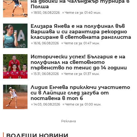
на двойки на Чалънджър турнира в
Полша
18:50, 06.08.2026
Чете се за: 01:40 мин.
Елизара Янева е на полуфинал във
Варшава и си гарантира рекордно
класиране в световната ранглиста
16:16, 06.08.2026
Чете се за: 01:47 мин.
Исторически успех! България е на
полуфинал на световното
първенство по тенис до 14 години
15:31, 06.08.2026
Чете се за: 01:37 мин.
Лидия Енчева приключи участието
си в Лайпциг след загуба от
поставена в топ 6
14:03, 06.08.2026
Чете се за: 01:00 мин.
Реклама
ВОДЕЩИ НОВИНИ