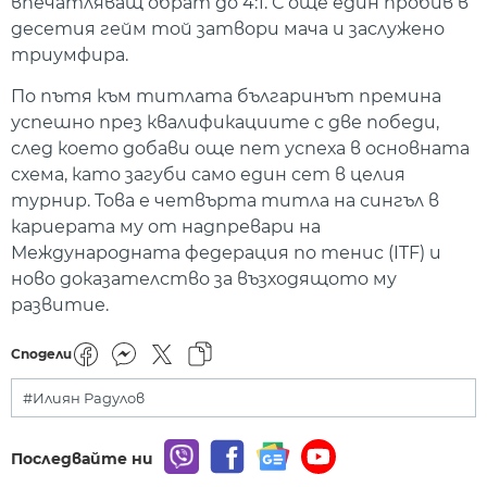
впечатляващ обрат до 4:1. С още един пробив в
десетия гейм той затвори мача и заслужено
триумфира.
По пътя към титлата българинът премина
успешно през квалификациите с две победи,
след което добави още пет успеха в основната
схема, като загуби само един сет в целия
турнир. Това е четвърта титла на сингъл в
кариерата му от надпревари на
Международната федерация по тенис (ITF) и
ново доказателство за възходящото му
развитие.
Сподели
#Илиян Радулов
Последвайте ни