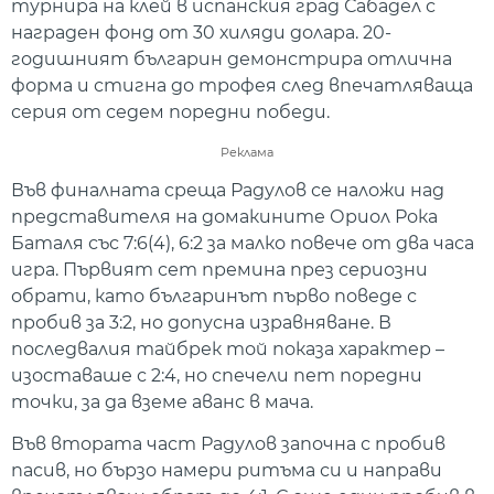
турнира на клей в испанския град Сабадел с
награден фонд от 30 хиляди долара. 20-
годишният българин демонстрира отлична
форма и стигна до трофея след впечатляваща
серия от седем поредни победи.
Реклама
Във финалната среща Радулов се наложи над
представителя на домакините Ориол Рока
Баталя със 7:6(4), 6:2 за малко повече от два часа
игра. Първият сет премина през сериозни
обрати, като българинът първо поведе с
пробив за 3:2, но допусна изравняване. В
последвалия тайбрек той показа характер –
изоставаше с 2:4, но спечели пет поредни
точки, за да вземе аванс в мача.
Във втората част Радулов започна с пробив
пасив, но бързо намери ритъма си и направи