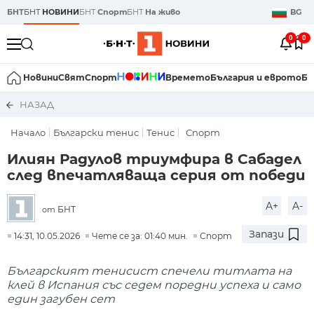
БНТ
БНТ
НОВИНИ
БНТ
Спорт
БНТ
На живо
BG
0
0
Новини
Свят
Спорт
Времето
България и еврото
Би
НАЗАД
Начало
Български тенис
Тенис
Спорт
Илиян Радулов триумфира в Сабадел
след впечатляваща серия от победи
A+
A-
БНТ
от
Запази
14:31, 10.05.2026
Чете се за: 01:40 мин.
Спорт
Българският тенисист спечели титлата на
клей в Испания със седем поредни успеха и само
един загубен сет