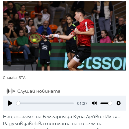
Снимка: БТА
Слушай новината
-01:27
Play
Mute
Setti
Националът на България за Купа Дейвис Илиян
Радулов завоюва титлата на сингъл на