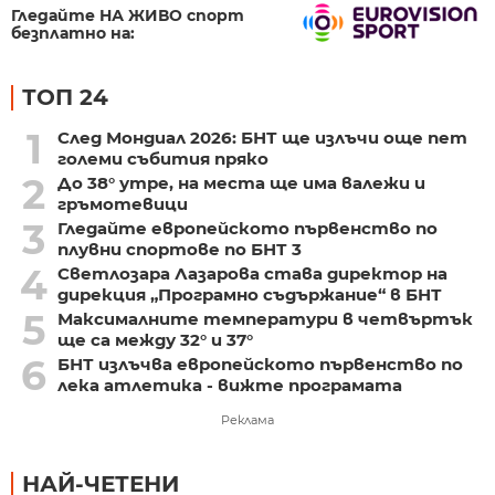
Гледайте НА ЖИВО спорт
безплатно на:
ТОП 24
1
След Мондиал 2026: БНТ ще излъчи още пет
големи събития пряко
2
До 38° утре, на места ще има валежи и
гръмотевици
3
Гледайте европейското първенство по
плувни спортове по БНТ 3
4
Светлозара Лазарова става директор на
дирекция „Програмно съдържание“ в БНТ
5
Максималните температури в четвъртък
ще са между 32° и 37°
6
БНТ излъчва европейското първенство по
лека атлетика - вижте програмата
Реклама
НАЙ-ЧЕТЕНИ