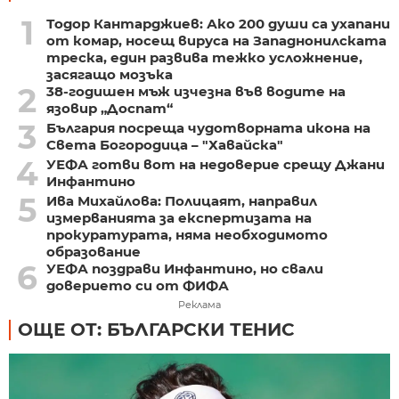
1
Тодор Кантарджиев: Ако 200 души са ухапани
от комар, носещ вируса на Западнонилската
треска, един развива тежко усложнение,
засягащо мозъка
2
38-годишен мъж изчезна във водите на
язовир „Доспат“
3
България посреща чудотворната икона на
Света Богородица – "Хавайска"
4
УЕФА готви вот на недоверие срещу Джани
Инфантино
5
Ива Михайлова: Полицаят, направил
измерванията за експертизата на
прокуратурата, няма необходимото
образование
6
УЕФА поздрави Инфантино, но свали
доверието си от ФИФА
Реклама
ОЩЕ ОТ: БЪЛГАРСКИ ТЕНИС