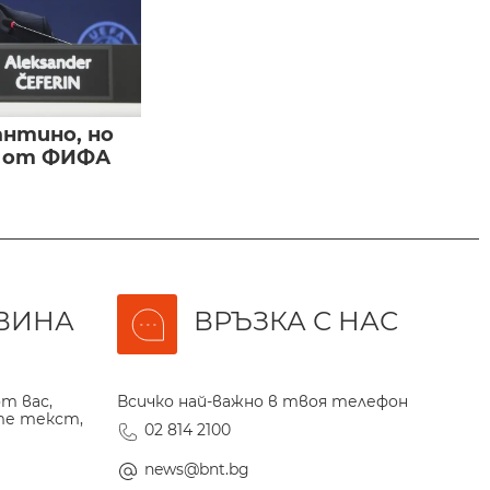
нтино, но
и от ФИФА
ВИНА
ВРЪЗКА С НАС
т вас,
Всичко най-важно в твоя телефон
те текст,
02 814 2100
news@bnt.bg