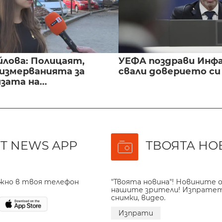
йлова: Полицаят,
УЕФА поздрави Инфа
 измерванията за
свали доверието с
ата на...
T NEWS APP
ТВОЯТА НО
ажно в твоя телефон
"Твоята новина"! Новините о
нашите зрители! Изпрате
снимки, видео.
Изпрати