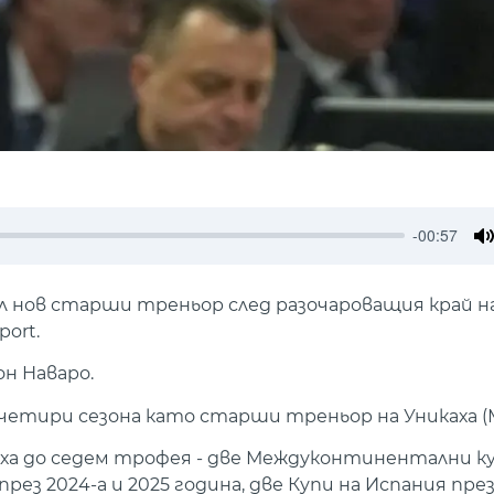
-00:57
M
ал нов старши треньор след разочароващия край на
port.
н Наваро.
етири сезона като старши треньор на Уникаха (М
аха до седем трофея - две Междуконтинентални к
 2024-а и 2025 година, две Купи на Испания през 