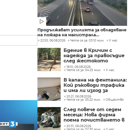
Продължават усилията за овладяване
на пожара на магистрала...
22:53, 06.08.2026
Чете се за: 03:10 мин.
У нас
Бдение в Кричим с
надежда за правосъдие
след жестокото
убийство на млад мъж
18:10, 06.08.2026
Чете се за: 04:25 мин.
У нас
в Пловдив от
тийнейджъри
В капана на фентанила:
Кой ръководи трафика
и има ли изход за
пристрастените?
20:21, 06.08.2026
Чете се за: 05:22 мин.
Общество
След повече от седем
месеца: Нова фирма
поема почистването в
столичните райони
20:31, 06.08.2026
Чете се за: 02:30 мин.
У нас