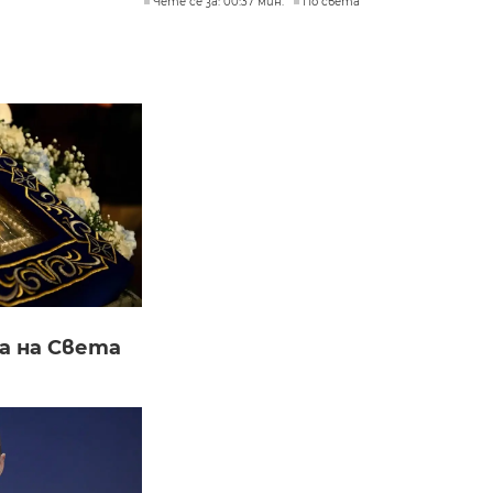
Чете се за: 00:37 мин.
По света
а на Света