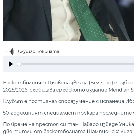
Слушай новината
Play
Баскетболният Цървена звезда (Белград) е избр
2025/2026, съобщава сръбското издание Meridian S
Клубът е постигнал споразумение с испанеца Ибо
50-годишният специалист прекара последните ч
По време на престоя си там Наваро изведе Уник
две титли от баскетболната Шампионска лига през