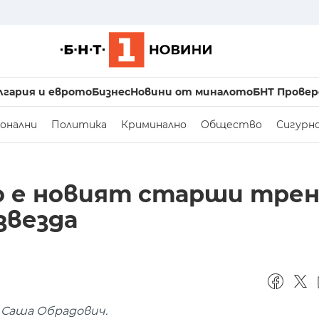
лгария и еврото
Бизнес
Новини от миналото
БНТ Провер
онални
Политика
Криминално
Общество
Сигурн
 е новият старши трен
звезда
 Саша Обрадович.