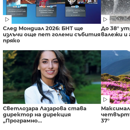
След Мондиал 2026: БНТ ще
До 38° ут
излъчи още пет големи събития
валежи и
пряко
Светлозара Лазарова става
Максима
директор на дирекция
четвъртъ
„Програмно...
37°