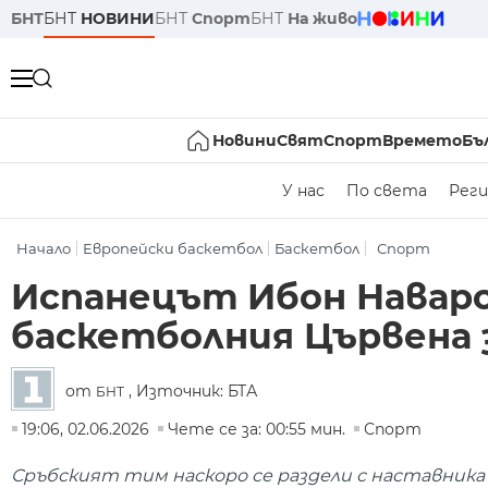
БНТ
БНТ
НОВИНИ
БНТ
Спорт
БНТ
На живо
Новини
Свят
Спорт
Времето
Бъ
У нас
По света
Реги
Начало
Европейски баскетбол
Баскетбол
Спорт
Испанецът Ибон Наваро
баскетболния Цървена 
от
, Източник: БТА
БНТ
19:06, 02.06.2026
Чете се за: 00:55 мин.
Спорт
Сръбският тим наскоро се раздели с наставника