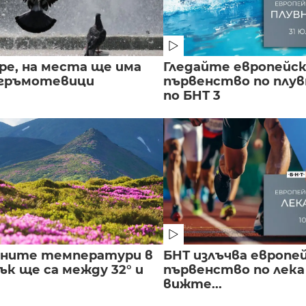
ре, на места ще има
Гледайте европейс
 гръмотевици
първенство по плу
по БНТ 3
лните температури в
БНТ излъчва европе
к ще са между 32° и
първенство по лека
вижте...