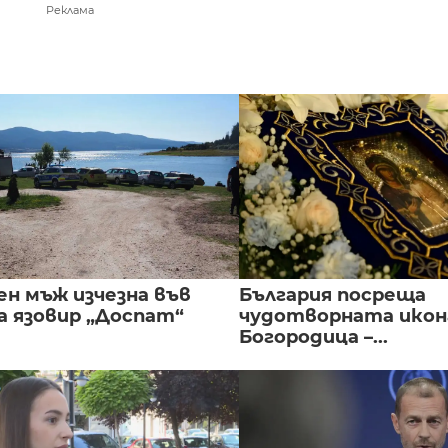
Реклама
ен мъж изчезна във
България посреща
а язовир „Доспат“
чудотворната икон
Богородица –...