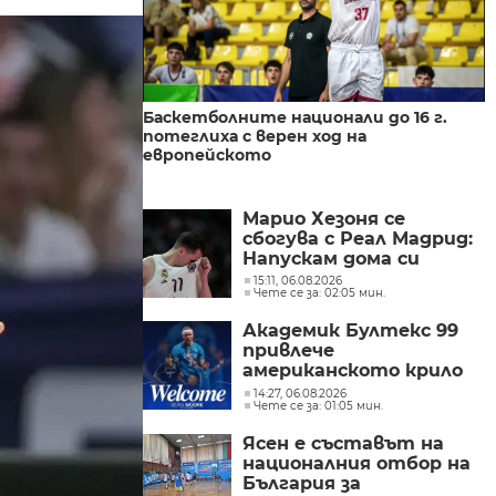
Баскетболните национали до 16 г.
потеглиха с верен ход на
европейското
Марио Хезоня се
сбогува с Реал Мадрид:
Напускам дома си
15:11, 06.08.2026
Чете се за: 02:05 мин.
Академик Бултекс 99
привлече
американското крило
Шон Мур
14:27, 06.08.2026
Чете се за: 01:05 мин.
Ясен е съставът на
националния отбор на
България за