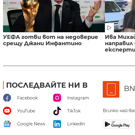
УЕФА готви вот на недоверие
Ива Миха
срещу Джани Инфантино
направил
експертиз
ПОСЛЕДВАЙТЕ НИ В
BN
Facebook
Instagram
Всичко най-в
YouTube
TikTok
Google News
LinkedIn