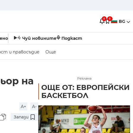
0
0
BG
ено
Чуй новините
Подкаст
ост и правосъдие
Още
ьор на
Реклама
ОЩЕ ОТ: ЕВРОПЕЙСКИ
БАСКЕТБОЛ
A+
A-
Запази