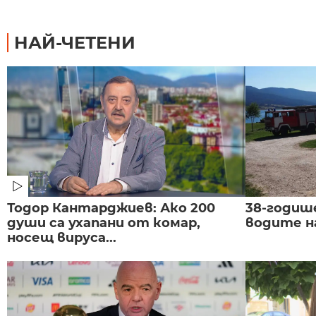
НАЙ-ЧЕТЕНИ
Тодор Кантарджиев: Ако 200
38-годиш
души са ухапани от комар,
водите н
носещ вируса...