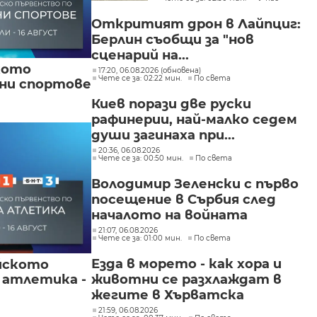
"Слатина", "Подуяне" и
"Изгрев"
Откритият дрон в Лайпциг:
Берлин съобщи за "нов
сценарий на...
кото
17:20, 06.08.2026 (обновена)
Чете се за: 02:22 мин.
По света
вни спортове
Киев порази две руски
рафинерии, най-малко седем
души загинаха при...
20:36, 06.08.2026
Чете се за: 00:50 мин.
По света
Володимир Зеленски с първо
посещение в Сърбия след
началото на войната
21:07, 06.08.2026
Чете се за: 01:00 мин.
По света
Езда в морето - как хора и
йското
животни се разхлаждат в
 атлетика -
жегите в Хърватска
21:59, 06.08.2026