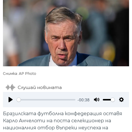
Снимка: AP Photo
Слушай новината
-00:38
Play
Mute
Setti
Бразилската футболна конфедерация оставя
Карло Анчелоти на поста селекционер на
националния отбор въпреки неуспеха на