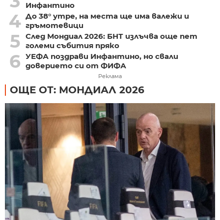
3
Инфантино
4
До 38° утре, на места ще има валежи и
гръмотевици
5
След Мондиал 2026: БНТ излъчва още пет
големи събития пряко
6
УЕФА поздрави Инфантино, но свали
доверието си от ФИФА
Реклама
ОЩЕ ОТ: МОНДИАЛ 2026