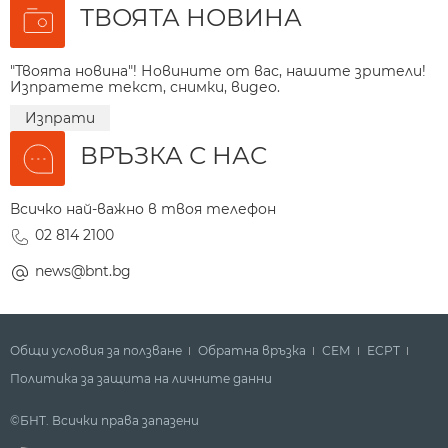
ТВОЯТА НОВИНА
"Твоята новина"! Новините от вас, нашите зрители!
Изпратете текст, снимки, видео.
Изпрати
ВРЪЗКА С НАС
Всичко най-важно в твоя телефон
02 814 2100
news@bnt.bg
Общи условия за ползване
Обратна връзка
СЕМ
ECPT
Политика за защита на личните данни
©БНТ. Всички права запазени