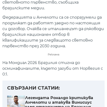
световното първенство, съобщиха
бразилските медии.
Федерацията и Анчелоти са се споразумели да
продължат да работят заедно по настоящия
си договор. Очаква се италианецът да ръководи
бразилския национален отбор в
квалификациите за следващото световно
първенство през 2030 година.
Реклама
На Мондиал 2026 Бразилия стигна до
осминафиналите, където загуби от Норвегия с
0:1.
СВЪРЗАНИ СТАТИИ:
Легeндата Роналдо критикува
Анчелоти и атакува Винисиус
след отпадането на Бразилия