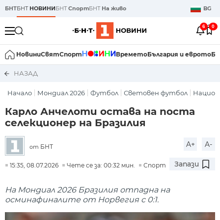
БНТ
БНТ
НОВИНИ
БНТ
Спорт
БНТ
На живо
BG
6
0
Новини
Свят
Спорт
Времето
България и еврото
Би
НАЗАД
Начало
Мондиал 2026
Футбол
Световен футбол
Национ
Карло Анчелоти остава на поста
селекционер на Бразилия
A+
A-
БНТ
от
Запази
15:35, 08.07.2026
Чете се за: 00:32 мин.
Спорт
На Мондиал 2026 Бразилия отпадна на
осминафиналите от Норвегия с 0:1.