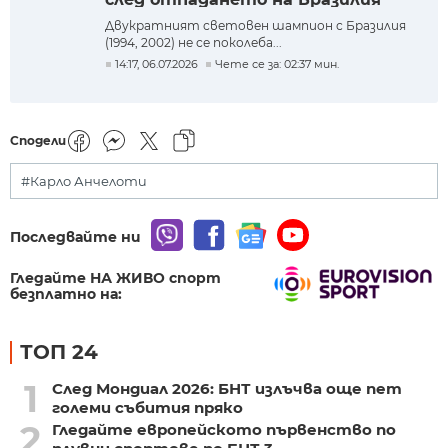
Двукратният световен шампион с Бразилия
(1994, 2002) не се поколеба...
14:17, 06.07.2026
Чете се за: 02:37 мин.
Сподели
#Карло Анчелоти
Последвайте ни
Гледайте НА ЖИВО спорт
безплатно на:
ТОП 24
1
След Мондиал 2026: БНТ излъчва още пет
големи събития пряко
2
Гледайте европейското първенство по