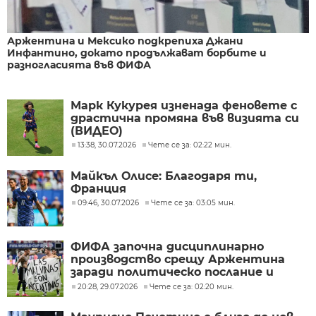
Аржентина и Мексико подкрепиха Джани
Инфантино, докато продължават борбите и
разногласията във ФИФА
Марк Кукурея изненада феновете с
драстична промяна във визията си
(ВИДЕО)
13:38, 30.07.2026
Чете се за: 02:22 мин.
Майкъл Олисе: Благодаря ти,
Франция
09:46, 30.07.2026
Чете се за: 03:05 мин.
ФИФА започна дисциплинарно
производство срещу Аржентина
заради политическо послание и
ексцесии на Мондиал 2026
20:28, 29.07.2026
Чете се за: 02:20 мин.