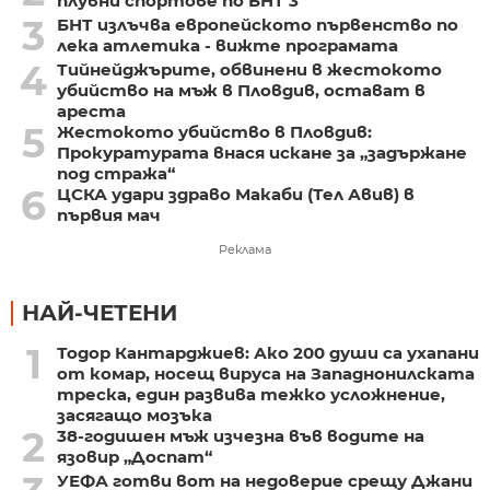
плувни спортове по БНТ 3
3
БНТ излъчва европейското първенство по
лека атлетика - вижте програмата
4
Тийнейджърите, обвинени в жестокото
убийство на мъж в Пловдив, остават в
ареста
5
Жестокото убийство в Пловдив:
Прокуратурата внася искане за „задържане
под стража“
6
ЦСКА удари здраво Макаби (Тел Авив) в
първия мач
Реклама
НАЙ-ЧЕТЕНИ
1
Тодор Кантарджиев: Ако 200 души са ухапани
от комар, носещ вируса на Западнонилската
треска, един развива тежко усложнение,
засягащо мозъка
2
38-годишен мъж изчезна във водите на
язовир „Доспат“
УЕФА готви вот на недоверие срещу Джани