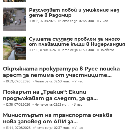
Разследват побой и унижение над
дете в Радомир
18:15, 07.08.2026
Чете се за: 02:55 мин.
У нас
Сушата създаде проблем за много
от плаващите къщи в Нидерландия
17:10, 07.08.2026
Чете се за: 01:50 мин.
По света
Окръжната прокуратура в Русе поиска
арест за петима от участниците...
10:59, 07.08.2026
Чете се за: 02:50 мин.
У нас
Пожарът на „Тракия“: Екипи
продължават да следят, за да...
12:38, 07.08.2026
Чете се за: 02:22 мин.
У нас
Министърът на транспорта очаква
нова заповед от АПИ за...
13:44, 07.08.2026
Чете се за: 02:37 мин.
У нас