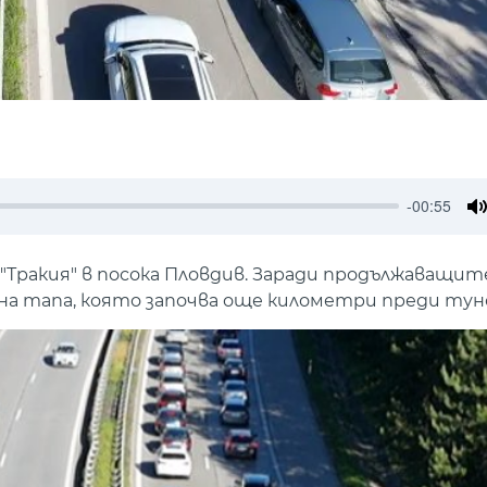
-00:55
M
Тракия" в посока Пловдив. Заради продължаващит
омна тапа, която започва още километри преди тун