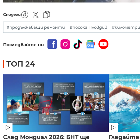
Сподели
#продължаващи ремонти
#посока Пловдив
#километри
Последвайте ни
ТОП 24
След Мондиал 2026: БНТ ще
Гледайте