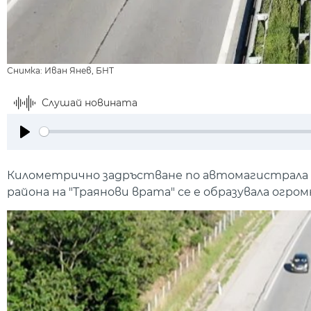
Снимка: Иван Янев, БНТ
Слушай новината
Play
Километрично задръстване по автомагистрала "
района на "Траянови врата" се е образувала огр