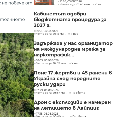
интереси при Делян
15:26, 05.08.2026
 не повече от
Чете се за: 01:45 мин.
У нас
Пеевски
Кабинетът одобри
бюджетната процедура за
остоянното
2027 г.
16:01, 05.08.2026
Чете се за: 01:15 мин.
У нас
Задържаха у нас организатор
на международна мрежа за
наркотрафик...
18:05, 05.08.2026
Чете се за: 02:52 мин.
У нас
Поне 17 жертви и 45 ранени в
Украйна след поредните
руски удари
17:49, 05.08.2026
Чете се за: 03:57 мин.
По света
Дрон с експлозиви е намерен
на летището в Лайпциг
17:35, 05.08.2026
Чете се за: 00:40 мин.
По света