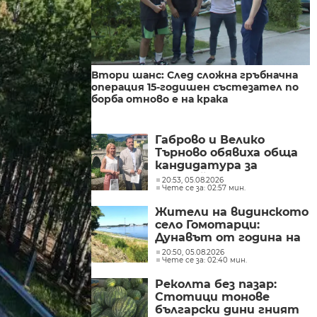
Втори шанс: След сложна гръбначна
операция 15-годишен състезател по
борба отново е на крака
Габрово и Велико
Търново обявиха обща
кандидатура за
Европейска столица на
20:53, 05.08.2026
Чете се за: 02:57 мин.
културата през 2032
година
Жители на видинското
село Гомотарци:
Дунавът от година на
година става все по-
20:50, 05.08.2026
Чете се за: 02:40 мин.
плитък
Реколта без пазар:
Стотици тонове
български дини гният