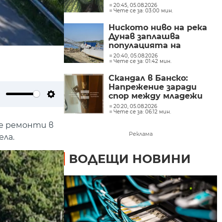
необрани
20:45, 05.08.2026
Чете се за: 03:00 мин.
Ниското ниво на река
Дунав заплашва
популацията на
речната риба
20:40, 05.08.2026
Чете се за: 01:42 мин.
Скандал в Банско:
Напрежение заради
спор между младежи
ute
Settings
от България и Италия
20:20, 05.08.2026
Чете се за: 06:12 мин.
(СНИМКИ)
е ремонти в
Реклама
ела.
ВОДЕЩИ НОВИНИ