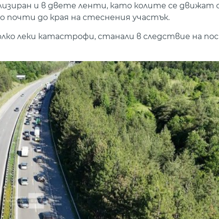
изиран и в двете ленти, като колите се движат с
но почти до края на стеснения участък.
лко леки катастрофи, станали в следствие на п