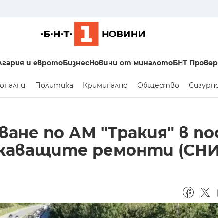
лгария и еврото
Бизнес
Новини от миналото
БНТ Провер
онални
Политика
Криминално
Общество
Сигурн
ане по АМ "Тракия" в по
лжаващите ремонти (СН