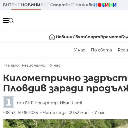
БНТ
БНТ
НОВИНИ
БНТ
Спорт
БНТ
На живо
Новини
Свят
Спорт
Времето
Бъ
У нас
По света
Реги
Начало
Регионални
У нас
Километрично задръств
Пловдив заради продъ
от
, Репортер: Иван Янев
БНТ
18:42, 14.06.2026
Чете се за: 00:52 мин.
У нас