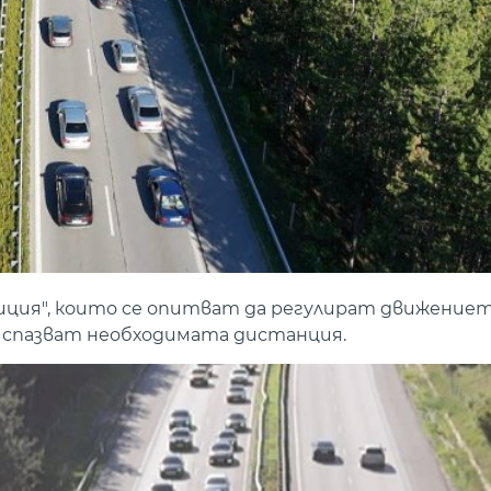
лиция", които се опитват да регулират движение
 спазват необходимата дистанция.