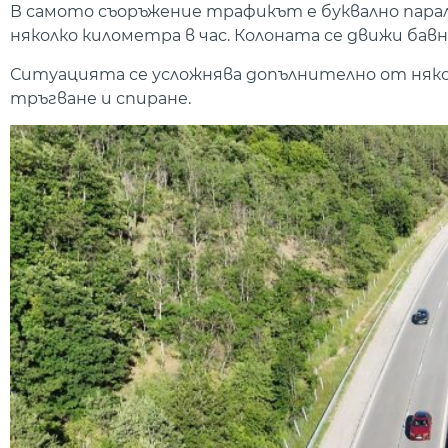
В самото съоръжение трафикът е буквално парал
няколко километра в час. Колоната се движи бав
Ситуацията се усложнява допълнително от няко
тръгване и спиране.