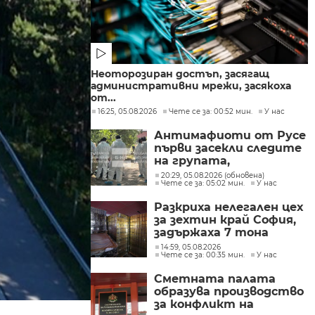
Неоторозиран достъп, засягащ
административни мрежи, засякоха
от...
16:25, 05.08.2026
Чете се за: 00:52 мин.
У нас
Антимафиоти от Русе
първи засекли следите
на групата,
произвеждала
20:29, 05.08.2026 (обновена)
Чете се за: 05:02 мин.
У нас
фентанил в София
Разкриха нелегален цех
за зехтин край София,
задържаха 7 тона
продукт без марка
14:59, 05.08.2026
Чете се за: 00:35 мин.
У нас
Сметната палата
образува производство
за конфликт на