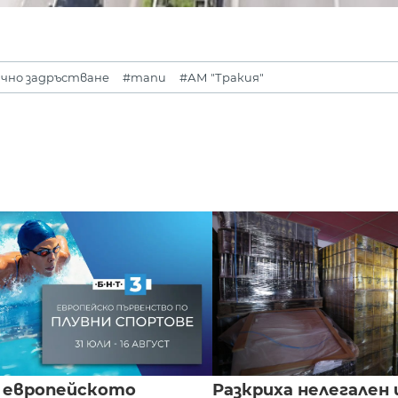
чно задръстване
#тапи
#АМ "Тракия"
 европейското
Разкриха нелегален 