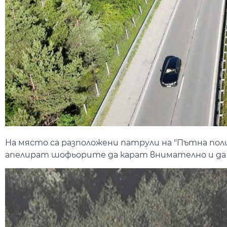
На място са разположени патрули на "Пътна по
апелират шофьорите да карат внимателно и да