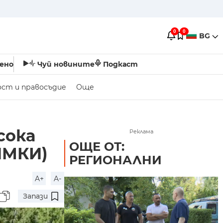
0
0
BG
ено
Чуй новините
Подкаст
ост и правосъдие
Още
сока
Реклама
ОЩЕ ОТ:
ИМКИ)
РЕГИОНАЛНИ
A+
A-
Запази