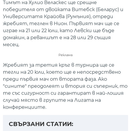
Тимът на Хулио Веласкес ще срещне
победителя от двойката Витебск (Беларус) и
Университатя Крайова (Румъния), отреди
жребият, теглен в Нион. Първият мач ще се
играе на 21 или 22 юли, като Левски ще бъде
домакин, а реваншът е на 28 или 29 същия
месец.
Реклама
Жребият за третия кръг в турнира ще се
тегли на 20 юли, което ще е непосредствено
преди първия мач от втората фаза. Ако
"сините" преодолеят и втория си съперник, то
те със сигурност си гарантират в най-лошия
случай място в групите на Лигата на
конференциите.
СВЪРЗАНИ СТАТИИ: