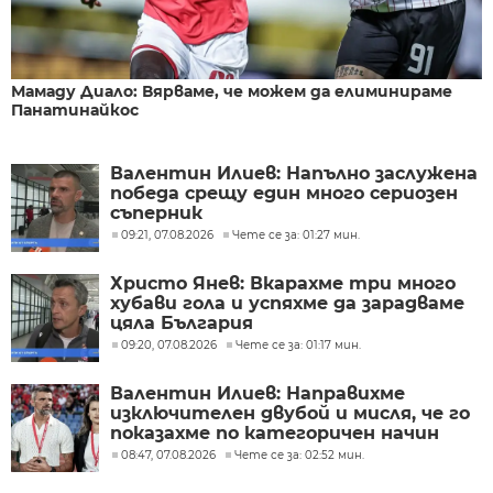
Мамаду Диало: Вярваме, че можем да елиминираме
Панатинайкос
Валентин Илиев: Напълно заслужена
победа срещу един много сериозен
съперник
09:21, 07.08.2026
Чете се за: 01:27 мин.
Христо Янев: Вкарахме три много
хубави гола и успяхме да зарадваме
цяла България
09:20, 07.08.2026
Чете се за: 01:17 мин.
Валентин Илиев: Направихме
изключителен двубой и мисля, че го
показахме по категоричен начин
08:47, 07.08.2026
Чете се за: 02:52 мин.