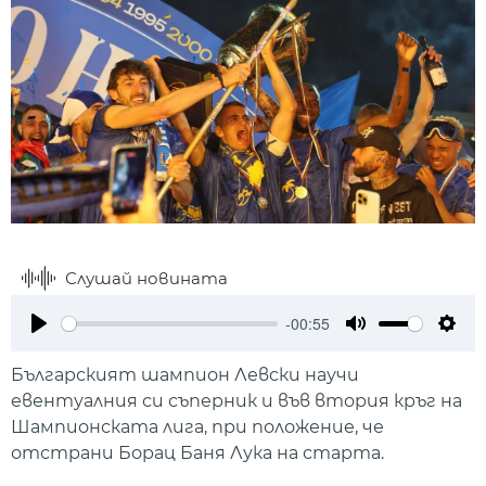
Слушай новината
-00:55
Play
Mute
Setti
Българският шампион Левски научи
евентуалния си съперник и във втория кръг на
Шампионската лига, при положение, че
отстрани Борац Баня Лука на старта.