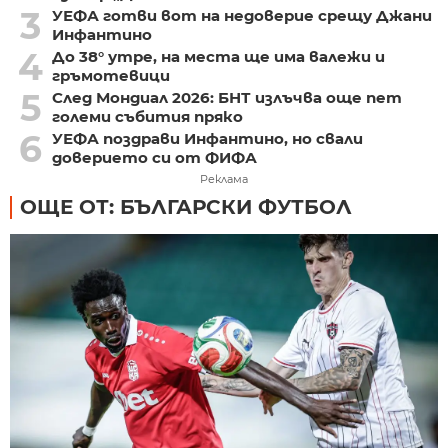
3
УЕФА готви вот на недоверие срещу Джани
Инфантино
4
До 38° утре, на места ще има валежи и
гръмотевици
5
След Мондиал 2026: БНТ излъчва още пет
големи събития пряко
6
УЕФА поздрави Инфантино, но свали
доверието си от ФИФА
Реклама
ОЩЕ ОТ: БЪЛГАРСКИ ФУТБОЛ