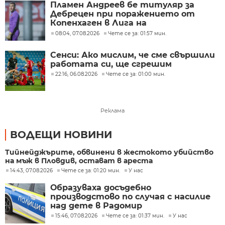
Пламен Андреев бе титуляр за
Дебрецен при поражението от
Копенхаген в Лига на
конференциите
08:04, 07.08.2026
Чете се за: 01:57 мин.
Сенси: Ако мислим, че сме свършили
работата си, ще сгрешим
22:16, 06.08.2026
Чете се за: 01:00 мин.
Реклама
ВОДЕЩИ НОВИНИ
Тийнейджърите, обвинени в жестокото убийство
на мъж в Пловдив, остават в ареста
14:43, 07.08.2026
Чете се за: 01:20 мин.
У нас
Образуваха досъдебно
производстово по случая с насилие
над дете в Радомир
15:46, 07.08.2026
Чете се за: 01:37 мин.
У нас