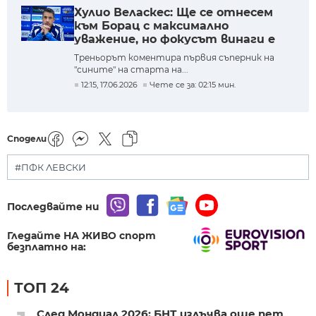
Хулио Веласкес: Ще се отнесем
към Борац с максимално
уважение, но фокусът винаги е
върху нашето представяне
Треньорът коментира първия съперник на
"сините" на старта на...
12:15, 17.06.2026
Чете се за: 02:15 мин.
Сподели
#ПФК ЛЕВСКИ
Последвайте ни
Гледайте НА ЖИВО спорт
безплатно на:
ТОП 24
След Мондиал 2026: БНТ излъчва още пет