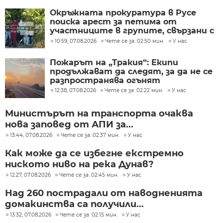
Окръжната прокуратура в Русе
поиска арест за петима от
участниците в групите, свързани с
разбитата лаборатория за
10:59, 07.08.2026
Чете се за: 02:50 мин.
У нас
фентанил
Пожарът на „Тракия“: Екипи
продължават да следят, за да не се
разпространява огънят
12:38, 07.08.2026
Чете се за: 02:22 мин.
У нас
Министърът на транспорта очаква
нова заповед от АПИ за...
13:44, 07.08.2026
Чете се за: 02:37 мин.
У нас
Как може да се избегне екстремно
ниското ниво на река Дунав?
12:27, 07.08.2026
Чете се за: 02:45 мин.
У нас
Над 260 пострадали от наводненията
домакинства са получили...
13:32, 07.08.2026
Чете се за: 02:15 мин.
У нас