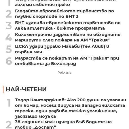
1
големи събития пряко
2
Гледайте европейското първенство по
плувни спортове по БНТ 3
3
БНТ излъчва европейското първенство по
лека атлетика - вижте програмата
4
Километрично задръстване по обходните
маршрути след пожара на АМ "Тракия"
5
ЦСКА удари здраво Макаби (Тел Авив) в
първия мач
6
Разраства се пожарът на АМ "Тракия" при
отбивката за Велинград
Реклама
НАЙ-ЧЕТЕНИ
1
Тодор Кантарджиев: Ако 200 души са ухапани
от комар, носещ вируса на Западнонилската
треска, един развива тежко усложнение,
засягащо мозъка
2
38-годишен мъж изчезна във водите на
язовир „Доспат“