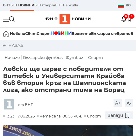
БНТ
БНТ
НОВИНИ
БНТ
Спорт
БНТ
На живо
BG
6
0
Новини
Свят
Спорт
Времето
България и еврото
Би
НАЗАД
Начало
Български футбол
Футбол
Спорт
Левски ще играе с победителя от
Витебск и Университатя Крайова
във втория кръг на Шампионската
лига, ако отстрани тима на Борац
A+
A-
БНТ
от
Запази
13:23, 17.06.2026
Чете се за: 00:55 мин.
Спорт