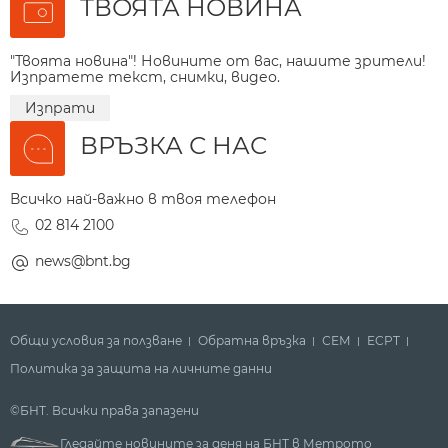
ТВОЯТА НОВИНА
"Твоята новина"! Новините от вас, нашите зрители!
Изпратете текст, снимки, видео.
Изпрати
ВРЪЗКА С НАС
Всичко най-важно в твоя телефон
02 814 2100
news@bnt.bg
Общи условия за ползване
Обратна връзка
СЕМ
ECPT
Политика за защита на личните данни
©БНТ. Всички права запазени
Гледайте новините за деня на БНТ в Метрото