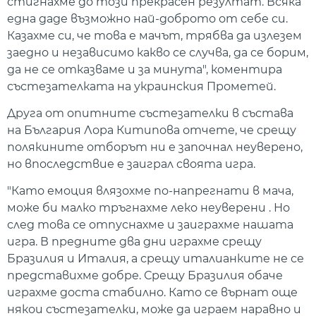
стигнахме до този прекрасен резултат. Всяка
една даде възможно най-доброто от себе си.
Казахме си, че това е мачът, трябва да излезем
заедно и независимо какво се случва, да се борим,
да не се отказваме и за минута", коментира
състезателката на украинския Прометей.
Друга от опитните състезателки в състава
на България Лора Китипова отчете, че срещу
полякините отборът ни е започнал неуверено,
но впоследствие е заиграл своята игра.
"Като емоция влязохме по-напрегнати в мача,
може би малко тръгнахме леко неуверени . Но
след това се отпуснахме и заиграхме нашата
игра. В предните два дни играхме срещу
Бразилия и Италия, а срещу италианките не се
представихме добре. Срещу Бразилия обаче
играхме доста стабилно. Като се върнат още
някои състезателки, може да играем наравно и