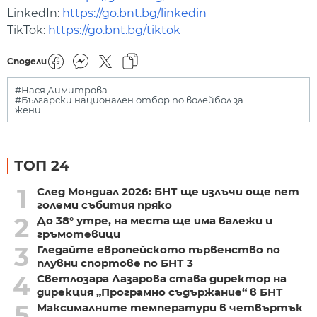
LinkedIn:
https://go.bnt.bg/linkedin
TikTok:
https://go.bnt.bg/tiktok
Сподели
#Нася Димитрова
#Български национален отбор по волейбол за
жени
ТОП 24
1
След Мондиал 2026: БНТ ще излъчи още пет
големи събития пряко
2
До 38° утре, на места ще има валежи и
гръмотевици
3
Гледайте европейското първенство по
плувни спортове по БНТ 3
4
Светлозара Лазарова става директор на
дирекция „Програмно съдържание“ в БНТ
5
Максималните температури в четвъртък