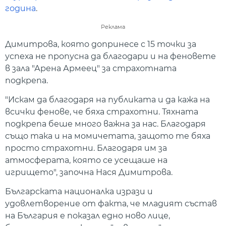
година
.
Реклама
Димитрова, която допринесе с 15 точки за
успеха не пропусна да благодари и на феновете
в зала "Арена Армеец" за страхотната
подкрепа.
"Искам да благодаря на публиката и да кажа на
всички фенове, че бяха страхотни. Тяхната
подкрепа беше много важна за нас. Благодаря
също така и на момичетата, защото те бяха
просто страхотни. Благодаря им за
атмосферата, която се усещаше на
игрището", започна Нася Димитрова.
Българската националка изрази и
удовлетворение от факта, че младият състав
на България е показал едно ново лице,