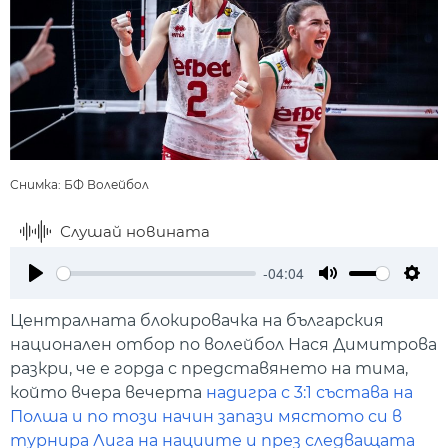
Снимка: БФ Волейбол
Слушай новината
-04:04
Play
Mute
Setti
Централната блокировачка на българския
национален отбор по волейбол Нася Димитрова
разкри, че е горда с представянето на тима,
който вчера вечерта
надигра с 3:1 състава на
Полша и по този начин запази мястото си в
турнира Лига на нациите и през следващата