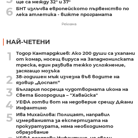
ще са между 32° и 37°
6
БНТ излъчва европейското първенство по
лека атлетика - вижте програмата
Реклама
НАЙ-ЧЕТЕНИ
1
Тодор Кантарджиев: Ако 200 души са ухапани
от комар, носещ вируса на Западнонилската
треска, един развива тежко усложнение,
засягащо мозъка
2
38-годишен мъж изчезна във водите на
язовир „Доспат“
3
България посреща чудотворната икона на
Света Богородица – "Хавайска"
4
УЕФА готви вот на недоверие срещу Джани
Инфантино
5
Ива Михайлова: Полицаят, направил
измерванията за експертизата на
прокуратурата, няма необходимото
образование
УЕФА поздрави Инфантино, но свали