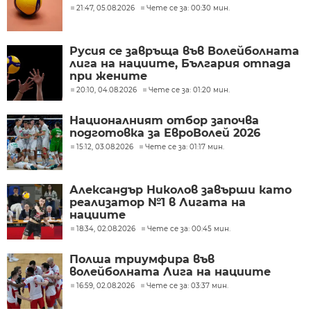
21:47, 05.08.2026
Чете се за: 00:30 мин.
Русия се завръща във Волейболната
лига на нациите, България отпада
при жените
20:10, 04.08.2026
Чете се за: 01:20 мин.
Националният отбор започва
подготовка за ЕвроВолей 2026
15:12, 03.08.2026
Чете се за: 01:17 мин.
Александър Николов завърши като
реализатор №1 в Лигата на
нациите
18:34, 02.08.2026
Чете се за: 00:45 мин.
Полша триумфира във
волейболната Лига на нациите
16:59, 02.08.2026
Чете се за: 03:37 мин.