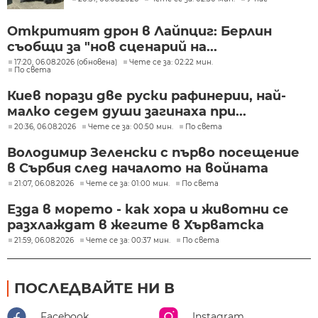
Откритият дрон в Лайпциг: Берлин
съобщи за "нов сценарий на...
17:20, 06.08.2026 (обновена)
Чете се за: 02:22 мин.
По света
Киев порази две руски рафинерии, най-
малко седем души загинаха при...
20:36, 06.08.2026
Чете се за: 00:50 мин.
По света
Володимир Зеленски с първо посещение
в Сърбия след началото на войната
21:07, 06.08.2026
Чете се за: 01:00 мин.
По света
Езда в морето - как хора и животни се
разхлаждат в жегите в Хърватска
21:59, 06.08.2026
Чете се за: 00:37 мин.
По света
ПОСЛЕДВАЙТЕ НИ В
Facebook
Instagram