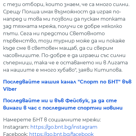
с тези отбори, които знаем, че са много силни.
Срещу Полша имах възможност да играя по-
напред и това ми позволи да пускам топката
зад тяхната мрежа, получи се добре няколко
пъти. Сега ни предстои Световното
първенство, този турнир може да ни покаже
къде сме в световен мащаб, да си сверим
часовниците. По-добре е да играеш със силни
съперници, така че е оставането ни в Лигата
на нациите е много хубаво", заяви Китипова.
Последвайте нашия канал "Спорт по БНТ" във
Viber
Последвайте ни и във Фейсбук, за да сте
винаги в час с последните спортни новини
Намерете БНТ в социалните мрежи:
Instagram:
https://go.bnt.bg/instagram
Facebook:
https://go.bnt.bg/facebook