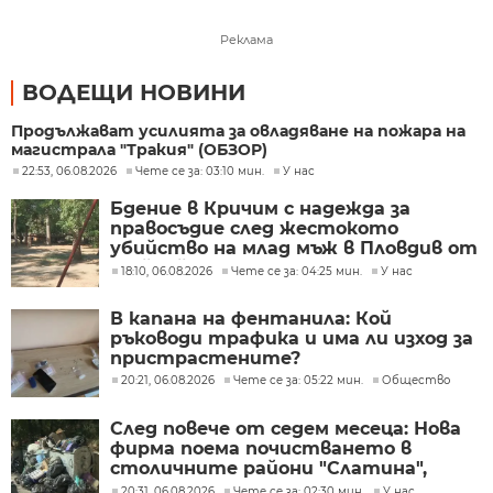
Реклама
ВОДЕЩИ НОВИНИ
Продължават усилията за овладяване на пожара на
магистрала "Тракия" (ОБЗОР)
22:53, 06.08.2026
Чете се за: 03:10 мин.
У нас
Бдение в Кричим с надежда за
правосъдие след жестокото
убийство на млад мъж в Пловдив от
тийнейджъри
18:10, 06.08.2026
Чете се за: 04:25 мин.
У нас
В капана на фентанила: Кой
ръководи трафика и има ли изход за
пристрастените?
20:21, 06.08.2026
Чете се за: 05:22 мин.
Общество
След повече от седем месеца: Нова
фирма поема почистването в
столичните райони "Слатина",
"Подуяне" и "Изгрев"
20:31, 06.08.2026
Чете се за: 02:30 мин.
У нас