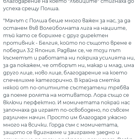
благодарение на което "лъвиците" стигнаха до
успеха срещу Полша.
"Мачът с Полша беше много важен за нас, за да
останем във Волейболната лига на нациите,
тъй като се борихме с друг директен
противник - Белгия, който по същото време е
победил 3:2 Япония. Радвам се, че този път
късметът и работата ни покриха усилията ни,
за да покажем, че отборът ни, макар и млад, има
друго лице, ново лице, благодарение на което
спечелихме категорично. В крайна сметка
някой от по-опитните състезатели трябва
да поеме ролята на мотиватор. Лора също се
включи перфектно. И момичетата покрай нас
започнаха да играят по-освободено, по съвсем
различен начин. Просто им благодаря ужасно
много на всички. Горда съм с момичетата,
защото се вдигнахме и заиграхме заедно и