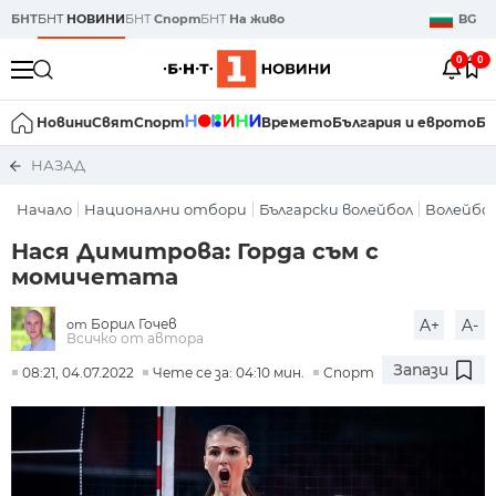
БНТ
БНТ
НОВИНИ
БНТ
Спорт
БНТ
На живо
BG
0
0
Новини
Свят
Спорт
Времето
България и еврото
Би
НАЗАД
Начало
Национални отбори
Български волейбол
Волейбо
Нася Димитрова: Горда съм с
момичетата
Борил Гочев
A+
A-
от
Всичко от автора
Запази
08:21, 04.07.2022
Чете се за: 04:10 мин.
Спорт