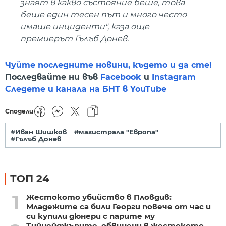
знаят в какво състояние беше, това
беше един тесен път и много често
имаше инциденти", каза още
премиерът Гълъб Донев.
Чуйте последните новини, където и да сте!
Последвайте ни във
Facebook
и
Instagram
Следете и канала на БНТ в YouTube
Сподели
#Иван Шишков
#магистрала "Европа"
#Гълъб Донев
ТОП 24
1
Жестокото убийство в Пловдив:
Младежите са били Георги повече от час и
си купили дюнери с парите му
Тийнейджърите, обвинени в жестокото