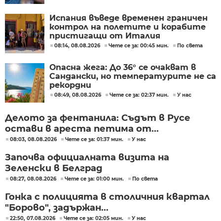
Испания въведе временен граничен
контрол на полетите и корабите
пристигащи от Италия
08:14, 08.08.2026
Чете се за: 00:45 мин.
По света
Опасна жега: До 36° се очакват в
Сандански, но температурите не са
рекордни
08:49, 08.08.2026
Чете се за: 02:37 мин.
У нас
Делото за фентанила: Съдът в Русе
остави в ареста петима от...
08:03, 08.08.2026
Чете се за: 01:37 мин.
У нас
Започва официалната визита на
Зеленски в Белград
08:27, 08.08.2026
Чете се за: 01:00 мин.
По света
Гонка с полицията в столичния квартал
"Борово", задържан...
22:50, 07.08.2026
Чете се за: 02:05 мин.
У нас