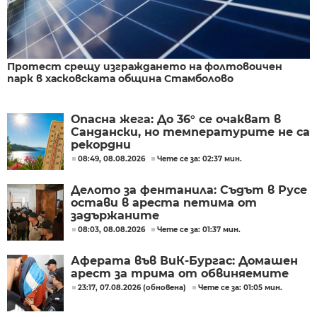
Протест срещу изграждането на фолтовоичен
парк в хасковската община Стамболово
Опасна жега: До 36° се очакват в
Сандански, но температурите не са
рекордни
08:49, 08.08.2026
Чете се за: 02:37 мин.
Делото за фентанила: Съдът в Русе
остави в ареста петима от
задържаните
08:03, 08.08.2026
Чете се за: 01:37 мин.
Аферата във ВиК-Бургас: Домашен
арест за трима от обвиняемите
23:17, 07.08.2026 (обновена)
Чете се за: 01:05 мин.