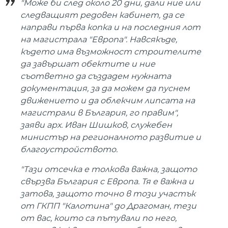
"Може би след около 20 дни, дали ние или
следващият редовен кабинет, да се
направи първа копка и на последния лот
на магистрала "Европа". Навсякъде,
където има възможност строителите
да завършат обектите и ние
съответно да създадем нужната
документация, за да можем да пуснем
движението и да облекчим липсата на
магистрали в България, го правим",
заяви арх. Иван Шишков, служебен
министър на регионалното развитие и
благоустройството.
"Тази отсечка е толкова важна, защото
свързва България с Европа. Тя е важна и
затова, защото точно в този участък
от ГКПП "Калотина" до Драгоман, тези
от вас, които са пътували по него,