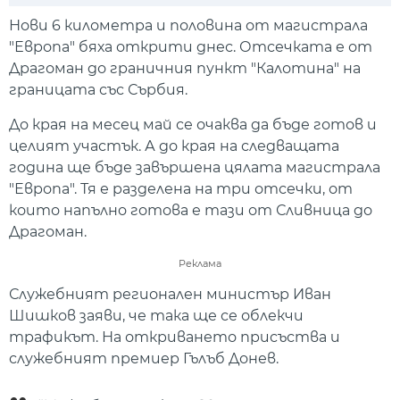
Play
Mute
Setti
Нови 6 километра и половина от магистрала
"Европа" бяха открити днес. Отсечката е от
Драгоман до граничния пункт "Калотина" на
границата със Сърбия.
До края на месец май се очаква да бъде готов и
целият участък. А до края на следващата
година ще бъде завършена цялата магистрала
"Европа". Тя е разделена на три отсечки, от
които напълно готова е тази от Сливница до
Драгоман.
Реклама
Служебният регионален министър Иван
Шишков заяви, че така ще се облекчи
трафикът. На откриването присъства и
служебният премиер Гълъб Донев.