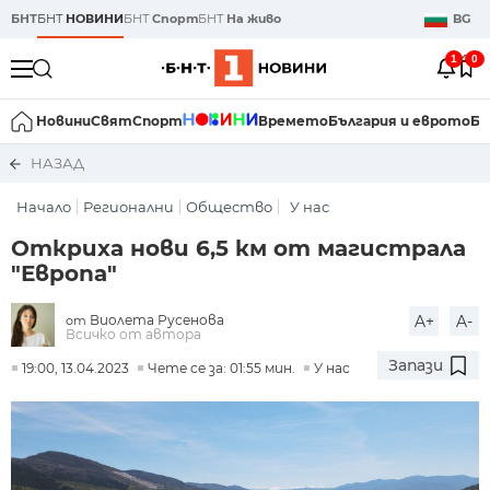
БНТ
БНТ
НОВИНИ
БНТ
Спорт
БНТ
На живо
BG
1
0
Новини
Свят
Спорт
Времето
България и еврото
Би
НАЗАД
Начало
Регионални
Общество
У нас
Откриха нови 6,5 км от магистрала
"Европа"
Виолета Русенова
A+
A-
от
Всичко от автора
Запази
19:00, 13.04.2023
Чете се за: 01:55 мин.
У нас