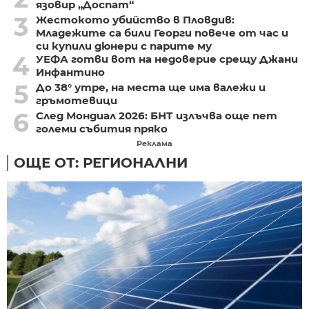
язовир „Доспат“
3
Жестокото убийство в Пловдив:
Младежите са били Георги повече от час и
си купили дюнери с парите му
4
УЕФА готви вот на недоверие срещу Джани
Инфантино
5
До 38° утре, на места ще има валежи и
гръмотевици
6
След Мондиал 2026: БНТ излъчва още пет
големи събития пряко
Реклама
ОЩЕ ОТ: РЕГИОНАЛНИ