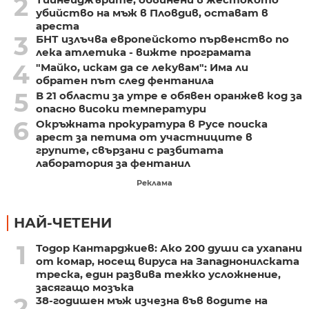
2
убийство на мъж в Пловдив, остават в
ареста
3
БНТ излъчва европейското първенство по
лека атлетика - вижте програмата
4
"Майко, искам да се лекувам": Има ли
обратен път след фентанила
5
В 21 области за утре е обявен оранжев код за
опасно високи температури
6
Окръжната прокуратура в Русе поиска
арест за петима от участниците в
групите, свързани с разбитата
лаборатория за фентанил
Реклама
НАЙ-ЧЕТЕНИ
1
Тодор Кантарджиев: Ако 200 души са ухапани
от комар, носещ вируса на Западнонилската
треска, един развива тежко усложнение,
засягащо мозъка
2
38-годишен мъж изчезна във водите на