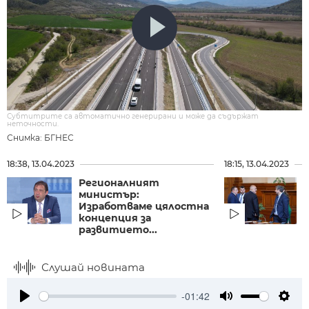
Субтитрите са автоматично генерирани и може да съдържат
неточности.
Снимка: БГНЕС
18:38, 13.04.2023
18:15, 13.04.2023
Регионалният
министър:
Н
Изработваме цялостна
концепция за
развитието...
Слушай новината
-01:42