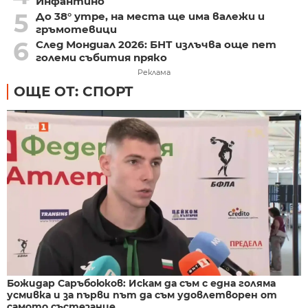
Инфантино
5
До 38° утре, на места ще има валежи и
гръмотевици
6
След Мондиал 2026: БНТ излъчва още пет
големи събития пряко
Реклама
ОЩЕ ОТ: СПОРТ
Божидар Саръбоюков: Искам да съм с една голяма
усмивка и за първи път да съм удовлетворен от
самото състезание