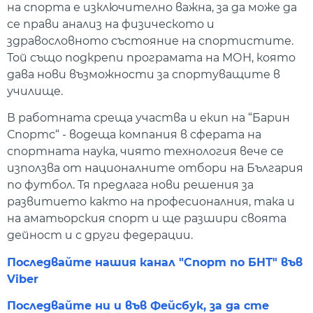
на спорта е изключително важна, за да може да
се прави анализ на физическото и
здравословното състояние на спортистите.
Той също подкрепи програмата на МОН, която
дава нови възможности за спортуващите в
училище.
В работната среща участва и екип на “Барин
Спортс“ - водеща компания в сферата на
спортната наука, чиято технология вече се
използва от националните отбори на България
по футбол. Тя предлага нови решения за
развитието както на професионалния, така и
на аматьорския спорт и ще разшири своята
дейност и с други федерации.
Последвайте нашия канал "Спорт по БНТ" във
Viber
Последвайте ни и във Фейсбук, за да сте