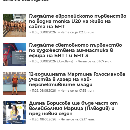
Гледайте европейското първенство
по водна топка U20 на живо на
сайта на БНТ
11:55, 08.08.2026
Чете се за: 02:15 мин.
Гледайте световното първенство
по художествена гимнастика в
ефира на БНТ 1 и БНТ 3
11:55, 08.08.2026 (обновена)
Чете се за: 01:07 мин.
12-годишната Мартина Голосманова
участва в лагер на най-
перспективните млади
състезатели по тенис на маса в
11:29, 08.08.2026
Чете се за: 01:55 мин.
Европа
Дияна Борисова ще бъде част от
волейболния Марица (Плводив) и
през новия сезон
11:20, 08.08.2026
Чете се за: 02:17 мин.