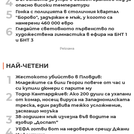
4
опасно високи температури
5
Гонка с полицията в столичния квартал
"Борово", задържан е мъж, у когото са
намерени 460 000 евро
6
Гледайте световното първенство по
художествена гимнастика в ефира на БНТ 1
и БНТ 3
Реклама
НАЙ-ЧЕТЕНИ
1
Жестокото убийство в Пловдив:
Младежите са били Георги повече от час и
си купили дюнери с парите му
2
Тодор Кантарджиев: Ако 200 души са ухапани
от комар, носещ вируса на Западнонилската
треска, един развива тежко усложнение,
засягащо мозъка
3
38-годишен мъж изчезна във водите на
язовир „Доспат“
4
УЕФА готви вот на недоверие срещу Джани