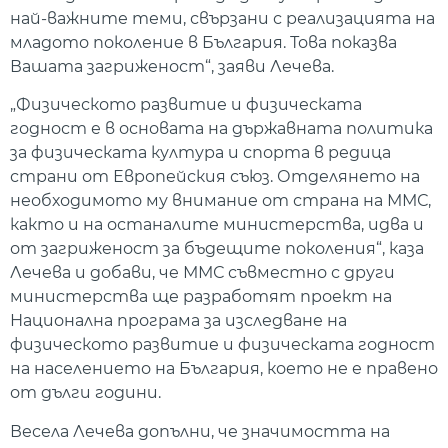
най-важните теми, свързани с реализацията на
младото поколение в България. Това показва
Вашата загриженост“, заяви Лечева.
„Физическото развитие и физическата
годност е в основата на държавната политика
за физическата култура и спорта в редица
страни от Европейския съюз. Отделянето на
необходимото му внимание от страна на ММС,
както и на останалите министерства, идва и
от загриженост за бъдещите поколения“, каза
Лечева и добави, че ММС съвместно с други
министерства ще разработят проект на
Национална програма за изследване на
физическото развитие и физическата годност
на населението на България, което не е правено
от дълги години.
Весела Лечева допълни, че значимостта на