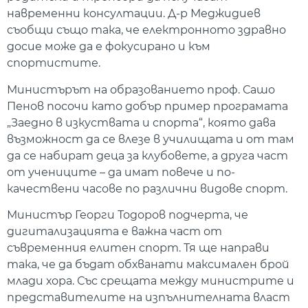
навременни консултации. Д-р Меджидиев
съобщи също така, че електронното здравно
досие може да е фокусирано и към
спортистите.
Министърът на образованието проф. Сашо
Пенов посочи като добър пример програмата
„Заедно в изкуствата и спорта“, която дава
възможност да се влезе в училищата и от там
да се набират деца за клубовете, а друга част
от учениците – да имат повече и по-
качествени часове по различни видове спорт.
Министър Георги Тодоров подчерта, че
дигитализацията е важна част от
съвременния елитен спорт. Тя ще направи
така, че да бъдат обхванати максимален брой
млади хора. Със срещата между министрите и
представителите на изпълнителната власт