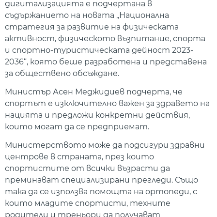
дигитализацията е подчертана в
съдържанието на новата „Национална
стратегия за развитие на физическата
активност, физическото възпитание, спорта
и спортно-туристическата дейност 2023-
2036“, която беше разработена и представена
за обществено обсъждане.
Министър Асен Меджидиев подчерта, че
спортът е изключително важен за здравето на
нацията и предложи конкретни действия,
които могат да се предприемат.
Министерството може да подсигури здравни
центрове в страната, през които
спортистите от всички възрасти да
преминават специализирани прегледи. Също
така да се използва помощта на ортопеди, с
които младите спортисти, техните
родители и треньори да получават