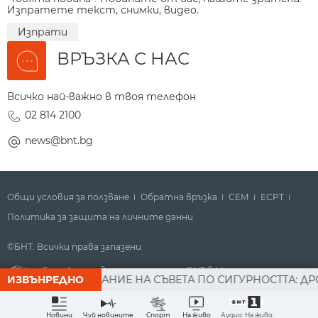
Изпратете текст, снимки, видео.
Изпрати
ВРЪЗКА С НАС
Всичко най-важно в твоя телефон
02 814 2100
news@bnt.bg
Общи условия за ползване
Обратна връзка
СЕМ
ECPT
Политика за защита на личните данни
©БНТ. Всички права запазени
Гледайте новините за деня на БНТ в Метрото
СЛЕД ЗАСЕДАНИЕ НА СЪВЕТА ПО СИГУРНОСТТА: ДРОН Е Н
ИЗВЪНРЕДНО
Аудио: На живо
Новини
Чуй новините
Спорт
На живо