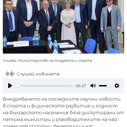
Снимка: Министерство на младежта и спорта
Слушай новината
-05:47
Play
Mute
Setti
Внедряването на последните научни новости
в спорта и физическото развитие и годност
на българското население бяха дискутирани от
петима министри и ръководителите на най-
големите спортни федерации у нас.