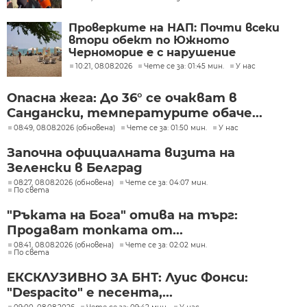
Проверките на НАП: Почти всеки
втори обект по Южното
Черноморие е с нарушение
10:21, 08.08.2026
Чете се за: 01:45 мин.
У нас
Опасна жега: До 36° се очакват в
Сандански, температурите обаче...
08:49, 08.08.2026 (обновена)
Чете се за: 01:50 мин.
У нас
Започна официалната визита на
Зеленски в Белград
08:27, 08.08.2026 (обновена)
Чете се за: 04:07 мин.
По света
"Ръката на Бога" отива на търг:
Продават топката от...
08:41, 08.08.2026 (обновена)
Чете се за: 02:02 мин.
По света
ЕКСКЛУЗИВНО ЗА БНТ: Луис Фонси:
"Despacito" е песента,...