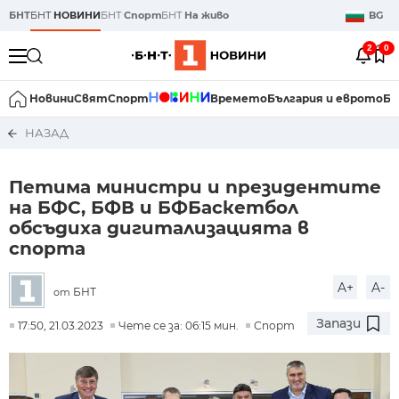
БНТ
БНТ
НОВИНИ
БНТ
Спорт
БНТ
На живо
BG
2
0
Новини
Свят
Спорт
Времето
България и еврото
Би
НАЗАД
Петима министри и президентите
на БФС, БФВ и БФБаскетбол
обсъдиха дигитализацията в
спорта
A+
A-
БНТ
от
Запази
17:50, 21.03.2023
Чете се за: 06:15 мин.
Спорт