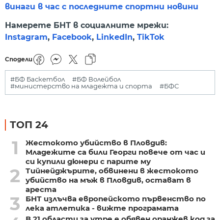
винаги в час с последните спортни новини
Намерете БНТ в социалните мрежи:
Instagram
,
Facebook
,
LinkedIn
,
TikTok
Сподели
#БФ Баскетбол
#БФ Волейбол
#министерство на младежта и спорта
#БФС
ТОП 24
1
Жестокото убийство в Пловдив:
Младежите са били Георги повече от час и
си купили дюнери с парите му
2
Тийнейджърите, обвинени в жестокото
убийство на мъж в Пловдив, остават в
ареста
3
БНТ излъчва европейското първенство по
лека атлетика - вижте програмата
В 21 области за утре е обявен оранжев код за