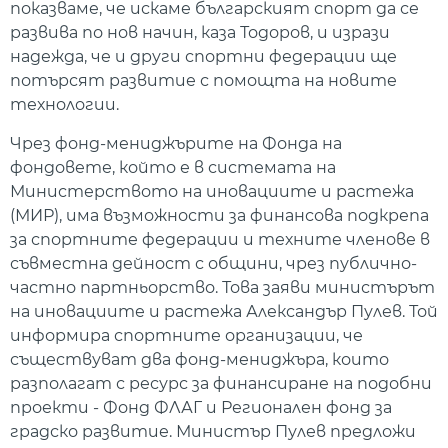
показваме, че искаме българският спорт да се
развива по нов начин, каза Тодоров, и изрази
надежда, че и други спортни федерации ще
потърсят развитие с помощта на новите
технологии.
Чрез фонд-мениджърите на Фонда на
фондовете, който е в системата на
Министерството на иновациите и растежа
(МИР), има възможности за финансова подкрепа
за спортните федерации и техните членове в
съвместна дейност с общини, чрез публично-
частно партньорство. Това заяви министърът
на иновациите и растежа Александър Пулев. Той
информира спортните организации, че
съществуват два фонд-мениджъра, които
разполагат с ресурс за финансиране на подобни
проекти - Фонд ФЛАГ и Регионален фонд за
градско развитие. Министър Пулев предложи