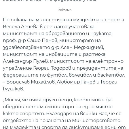
Реклама
По покана на министъра на младежта и спорта
Весела Лечева в срещата участваха
министърът на образованието и науката
проф. д-р Сашо Пенов, министърът на
здравеопазването д-р Асен Меджидиев,
министърът на иновациите и растежа
Александър Пулев, министърът на електронно
управление Георги Тодоров и президентите на
федерациите по футбол, волейбол и баскетбол
– Борислав Михайлов, Любомир Ганев и Георги
Глушков.
„Мисля, че няма друго нещо, което може да
обедини петима министри на едно място
както спортът. Благодаря на всички Вас, че се
отзовахте на поканата на Министерството
на младежта и спорта да дискутираме едни от