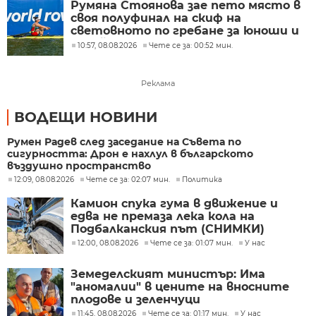
Румяна Стоянова зае пето място в
своя полуфинал на скиф на
световното по гребане за юноши и
девойки до 19 г. в Пловдив
10:57, 08.08.2026
Чете се за: 00:52 мин.
Реклама
ВОДЕЩИ НОВИНИ
Румен Радев след заседание на Съвета по
сигурността: Дрон е нахлул в българското
въздушно пространство
12:09, 08.08.2026
Чете се за: 02:07 мин.
Политика
Камион спука гума в движение и
едва не премаза лека кола на
Подбалканския път (СНИМКИ)
12:00, 08.08.2026
Чете се за: 01:07 мин.
У нас
Земеделският министър: Има
"аномалии" в цените на вносните
плодове и зеленчуци
11:45, 08.08.2026
Чете се за: 01:17 мин.
У нас