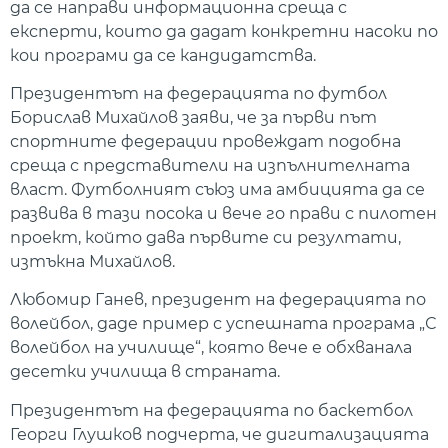
да се направи информационна среща с
експерти, които да дадат конкретни насоки по
кои програми да се кандидатства.
Президентът на федерацията по футбол
Борислав Михайлов заяви, че за първи път
спортните федерации провеждат подобна
среща с представители на изпълнителната
власт. Футболният съюз има амбицията да се
развива в тази посока и вече го прави с пилотен
проект, който дава първите си резултати,
изтъкна Михайлов.
Любомир Ганев, президент на федерацията по
волейбол, даде пример с успешната програма „С
волейбол на училище“, която вече е обхванала
десетки училища в страната.
Президентът на федерацията по баскетбол
Георги Глушков подчерта, че дигитализацията