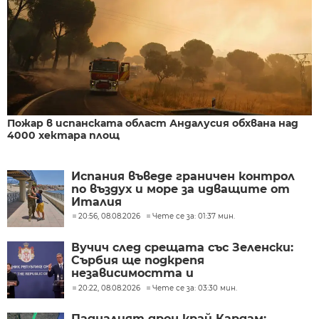
Пожар в испанската област Андалусия обхвана над
4000 хектара площ
Испания въведе граничен контрол
по въздух и море за идващите от
Италия
20:56, 08.08.2026
Чете се за: 01:37 мин.
Вучич след срещата със Зеленски:
Сърбия ще подкрепя
независимостта и
териториалната цялост на
20:22, 08.08.2026
Чете се за: 03:30 мин.
Украйна
Падналият дрон край Кардам: