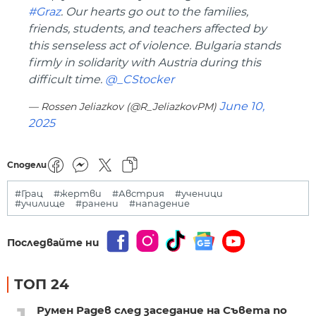
#Graz
. Our hearts go out to the families,
friends, students, and teachers affected by
this senseless act of violence. Bulgaria stands
firmly in solidarity with Austria during this
difficult time.
@_CStocker
June 10,
— Rossen Jeliazkov (@R_JeliazkovPM)
2025
Сподели
#Грац
#жертви
#Австрия
#ученици
#училище
#ранени
#нападение
Последвайте ни
ТОП 24
Румен Радев след заседание на Съвета по