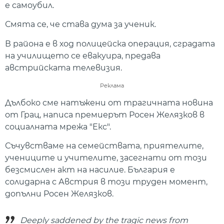
е самоубил.
Смята се, че става дума за ученик.
В района е в ход полицейска операция, сградата
на училището се евакуира, предава
австрийската телевизия.
Реклама
Дълбоко сме натъжени от трагичната новина
от Грац, написа премиерът Росен Желязков в
социалната мрежа "Екс".
Съчувстваме на семействата, приятелите,
учениците и учителите, засегнати от този
безсмислен акт на насилие. България е
солидарна с Австрия в този труден момент,
допълни Росен Желязков.
Deeply saddened by the tragic news from