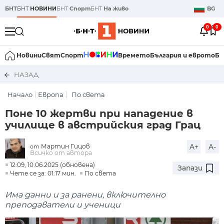
БНТ
БНТ
НОВИНИ
БНТ
Спорт
БНТ
На живо
BG
0
0
Новини
Свят
Спорт
Времето
България и еврото
Би
НАЗАД
Начало
Европа
По света
Поне 10 жертви при нападение в
училище в австрийския град Грац
Мартин Гицов
A+
A-
от
Всичко от автора
12:09, 10.06.2025 (обновена)
Запази
Чете се за: 01:17 мин.
По света
Има данни и за ранени, включително
преподаватели и ученици