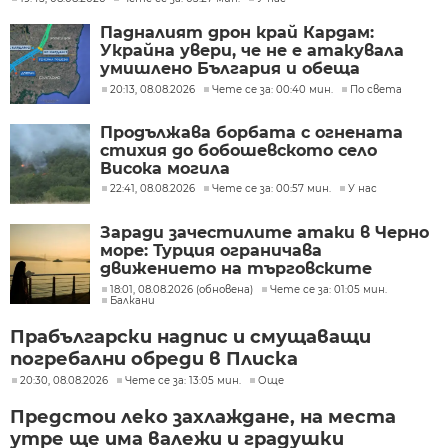
Падналият дрон край Кардам:
Украйна увери, че не е атакувала
умишлено България и обеща
разследване
20:13, 08.08.2026
Чете се за: 00:40 мин.
По света
Продължава борбата с огнената
стихия до бобошевското село
Висока могила
22:41, 08.08.2026
Чете се за: 00:57 мин.
У нас
Заради зачестилите атаки в Черно
море: Турция ограничава
движението на търговските
кораби
18:01, 08.08.2026 (обновена)
Чете се за: 01:05 мин.
Балкани
Прабългарски надпис и смущаващи
погребални обреди в Плиска
20:30, 08.08.2026
Чете се за: 13:05 мин.
Още
Предстои леко захлаждане, на места
утре ще има валежи и градушки