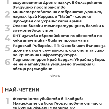
1
сигурността: Дрон е нахлул в българското
въздушно пространство
2
Министерството на отбраната: Дронът,
паднал край Кардам, е “Майя” - широко
използван от украинската армия
3
Опасно високи температури днес, валежи и
гръмотевици утре
4
БНТ излъчва европейското първенство по
лека атлетика - вижте програмата
5
Радослав Рибарски, ПП: Основният въпрос за
дрона е дали е случайност, или опит за удар
по критична инфраструктура
6
Падналият дрон край Кардам: Украйна увери,
че не е атакувала умишлено България и
обеща разследване
Реклама
НАЙ-ЧЕТЕНИ
1
Жестокото убийство в Пловдив:
Младежите са били Георги повече от час и
си купили дюнери с парите му