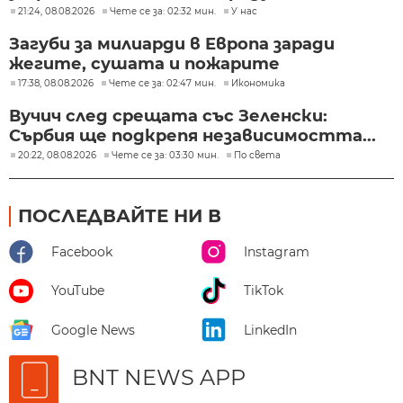
21:24, 08.08.2026
Чете се за: 02:32 мин.
У нас
Загуби за милиарди в Европа заради
жегите, сушата и пожарите
17:38, 08.08.2026
Чете се за: 02:47 мин.
Икономика
Вучич след срещата със Зеленски:
Сърбия ще подкрепя независимостта...
20:22, 08.08.2026
Чете се за: 03:30 мин.
По света
ПОСЛЕДВАЙТЕ НИ В
Facebook
Instagram
YouTube
TikTok
Google News
LinkedIn
BNT NEWS APP