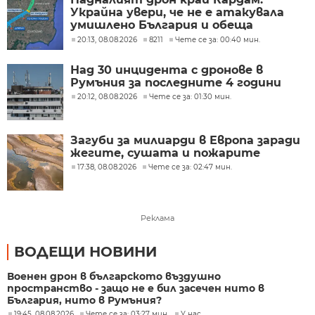
Украйна увери, че не е атакувала
умишлено България и обеща
разследване
20:13, 08.08.2026
8211
Чете се за: 00:40 мин.
Над 30 инцидента с дронове в
Румъния за последните 4 години
20:12, 08.08.2026
Чете се за: 01:30 мин.
Загуби за милиарди в Европа заради
жегите, сушата и пожарите
17:38, 08.08.2026
Чете се за: 02:47 мин.
Реклама
ВОДЕЩИ НОВИНИ
Военен дрон в българското въздушно
пространство - защо не е бил засечен нито в
България, нито в Румъния?
19:45, 08.08.2026
Чете се за: 03:27 мин.
У нас