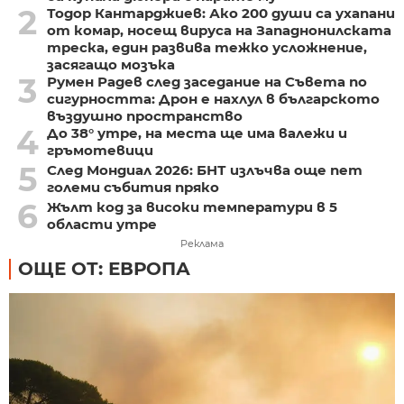
2
Тодор Кантарджиев: Ако 200 души са ухапани
от комар, носещ вируса на Западнонилската
треска, един развива тежко усложнение,
засягащо мозъка
3
Румен Радев след заседание на Съвета по
сигурността: Дрон е нахлул в българското
въздушно пространство
4
До 38° утре, на места ще има валежи и
гръмотевици
5
След Мондиал 2026: БНТ излъчва още пет
големи събития пряко
6
Жълт код за високи температури в 5
области утре
Реклама
ОЩЕ ОТ: ЕВРОПА