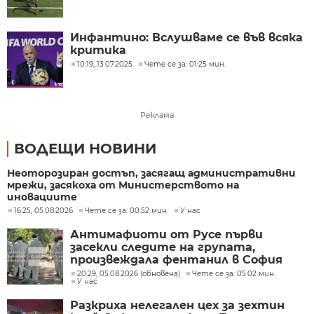
Инфантино: Вслушваме се във всяка
критика
10:19, 13.07.2025
Чете се за: 01:25 мин.
Реклама
ВОДЕЩИ НОВИНИ
Неоторозиран достъп, засягащ административни
мрежи, засякоха от Министерството на
иновациите
16:25, 05.08.2026
Чете се за: 00:52 мин.
У нас
Антимафиоти от Русе първи
засекли следите на групата,
произвеждала фентанил в София
20:29, 05.08.2026 (обновена)
Чете се за: 05:02 мин.
У нас
Разкриха нелегален цех за зехтин