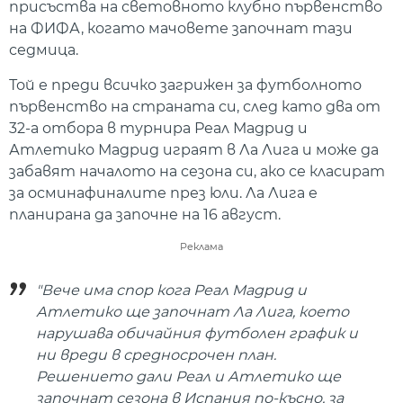
присъства на световното клубно първенство
на ФИФА, когато мачовете започнат тази
седмица.
Той е преди всичко загрижен за футболното
първенство на страната си, след като два от
32-а отбора в турнира Реал Мадрид и
Атлетико Мадрид играят в Ла Лига и може да
забавят началото на сезона си, ако се класират
за осминафиналите през юли. Ла Лига е
планирана да започне на 16 август.
Реклама
"Вече има спор кога Реал Мадрид и
Атлетико ще започнат Ла Лига, което
нарушава обичайния футболен график и
ни вреди в средносрочен план.
Решението дали Реал и Атлетико ще
започнат сезона в Испания по-късно, за