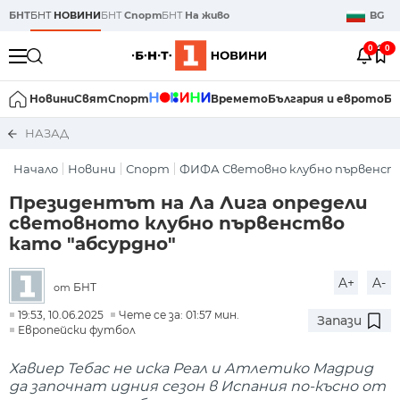
БНТ
БНТ
НОВИНИ
БНТ
Спорт
БНТ
На живо
BG
0
0
Новини
Свят
Спорт
Времето
България и еврото
Би
НАЗАД
Начало
Новини
Спорт
ФИФА Световно клубно първенст
Президентът на Ла Лига определи
световното клубно първенство
като "абсурдно"
A+
A-
БНТ
от
19:53, 10.06.2025
Чете се за: 01:57 мин.
Запази
Европейски футбол
Хавиер Тебас не иска Реал и Атлетико Мадрид
да започнат идния сезон в Испания по-късно от