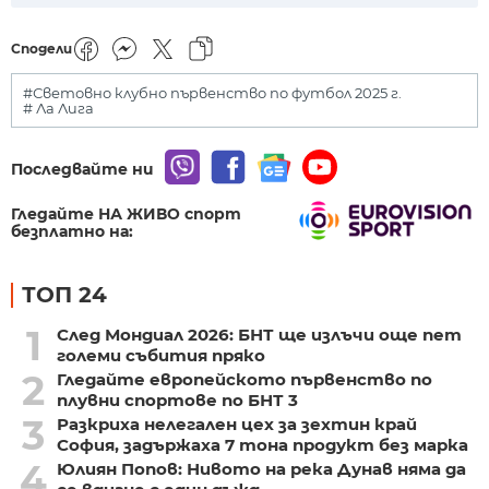
Сподели
#Световно клубно първенство по футбол 2025 г.
# Ла Лига
Последвайте ни
Гледайте НА ЖИВО спорт
безплатно на:
ТОП 24
1
След Мондиал 2026: БНТ ще излъчи още пет
големи събития пряко
2
Гледайте европейското първенство по
плувни спортове по БНТ 3
3
Разкриха нелегален цех за зехтин край
София, задържаха 7 тона продукт без марка
4
Юлиян Попов: Нивото на река Дунав няма да