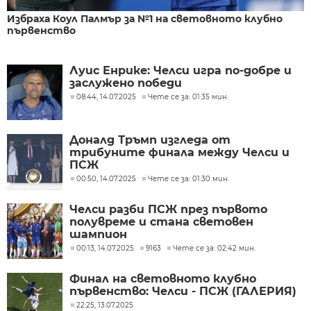
Избраха Коул Палмър за №1 на световното клубно
първенство
Луис Енрике: Челси игра по-добре и
заслужено победи
08:44, 14.07.2025
Чете се за: 01:35 мин.
Доналд Тръмп изгледа от
трибуните финала между Челси и
ПСЖ
00:50, 14.07.2025
Чете се за: 01:30 мин.
Челси разби ПСЖ през първото
полувреме и стана световен
шампион
00:13, 14.07.2025
9163
Чете се за: 02:42 мин.
Финал на световното клубно
първенство: Челси - ПСЖ (ГАЛЕРИЯ)
22:25, 13.07.2025