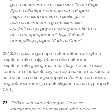
да си починат, не е само мое. То ще бъде
взето своевременно, когато видим
къде се намират. Но не може да се
налага постоянно да променяме
графика си за други състезания, който
не са ни приоритет", каза Тебас в
интервю за радио "Cadena Cope".
ФИФА е организатор на световното клубно
първенство по футбол и световното
първенство догодина. Тебас каза, че не е имал
контакт с никакви служители на централата и
че те не са се консултирали с Ла Лига относно
подробностите за провеждането на турнира в
САЩ.
"Това е напълно абсурдно. Не са се
консултирали с нас за датите, не са се