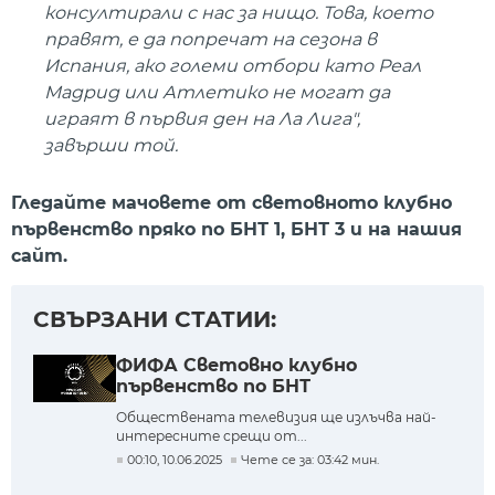
консултирали с нас за нищо. Това, което
правят, е да попречат на сезона в
Испания, ако големи отбори като Реал
Мадрид или Атлетико не могат да
играят в първия ден на Ла Лига",
завърши той.
Гледайте мачовете от световното клубно
първенство пряко по БНТ 1, БНТ 3 и на нашия
сайт.
СВЪРЗАНИ СТАТИИ:
ФИФА Световно клубно
първенство по БНТ
Обществената телевизия ще излъчва най-
интересните срещи от...
00:10, 10.06.2025
Чете се за: 03:42 мин.