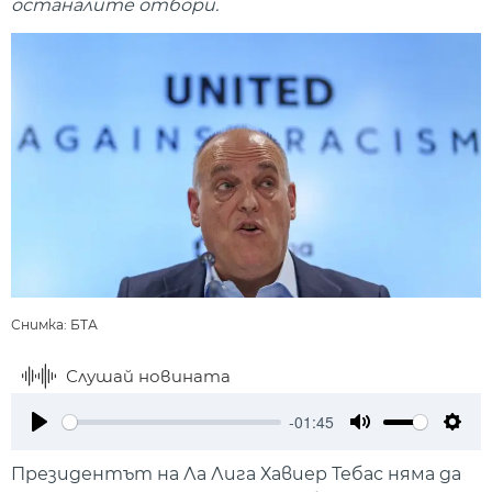
останалите отбори.
Снимка: БТА
Слушай новината
-01:45
Play
Mute
Setti
Президентът на Ла Лига Хавиер Тебас няма да