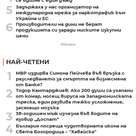
се вдигне с един дъжд
5
Задържаха у нас организатор на
международна мрежа за наркотрафик към
Украйна и ЕС
6
Производители на дини не берат
продукцията си заради ниските изкупни
цени
Реклама
НАЙ-ЧЕТЕНИ
1
МВР издирва Симона Пейчева във връзка с
разследването за смъртта на бизнесмена
от Банкя?
2
Тодор Кантарджиев: Ако 200 души са ухапани
от комар, носещ вируса на Западнонилската
треска, един развива тежко усложнение,
засягащо мозъка
3
38-годишен мъж изчезна във водите на
язовир „Доспат“
4
България посреща чудотворната икона на
Света Богородица – "Хавайска"