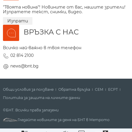
"Твоята новина"! Новините от вас, нашите зрители!
Изпратете текст, снимки, видео.
Изпрати
ВРЪЗКА С НАС
Всичко най-важно в твоя телефон
02 814 2100
news@bnt.bg
Общи условия за ползване
Обратна връзка
СЕМ
ECPT
Политика за защита на личните данни
©БНТ. Всички права запазени
Гледайте новините за деня на БНТ в Метрото