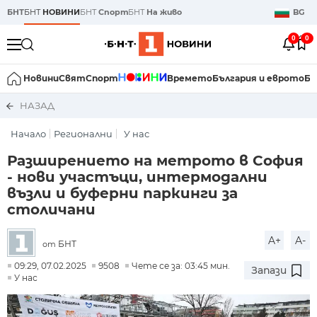
БНТ
БНТ
НОВИНИ
БНТ
Спорт
БНТ
На живо
BG
0
0
Новини
Свят
Спорт
Времето
България и еврото
Би
НАЗАД
Начало
Регионални
У нас
Разширението на метрото в София
- нови участъци, интермодални
възли и буферни паркинги за
столичани
A+
A-
БНТ
от
09:29, 07.02.2025
9508
Чете се за: 03:45 мин.
Запази
У нас