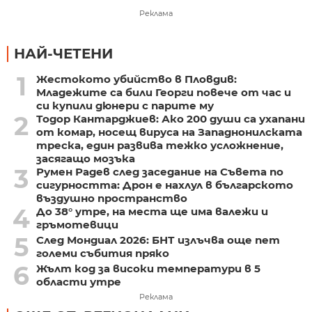
Реклама
НАЙ-ЧЕТЕНИ
1
Жестокото убийство в Пловдив:
Младежите са били Георги повече от час и
си купили дюнери с парите му
2
Тодор Кантарджиев: Ако 200 души са ухапани
от комар, носещ вируса на Западнонилската
треска, един развива тежко усложнение,
засягащо мозъка
3
Румен Радев след заседание на Съвета по
сигурността: Дрон е нахлул в българското
въздушно пространство
4
До 38° утре, на места ще има валежи и
гръмотевици
5
След Мондиал 2026: БНТ излъчва още пет
големи събития пряко
6
Жълт код за високи температури в 5
области утре
Реклама