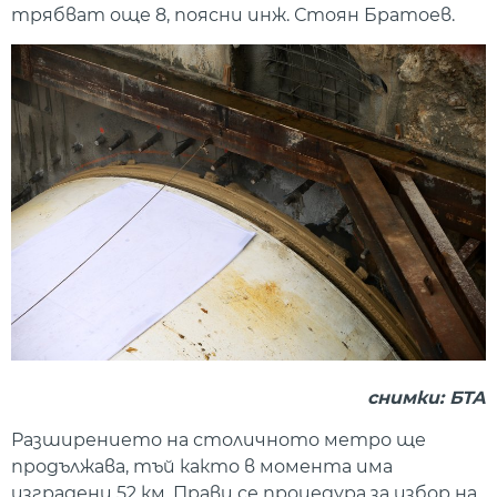
трябват още 8, поясни инж. Стоян Братоев.
снимки: БТА
Разширението на столичното метро ще
продължава, тъй както в момента има
изградени 52 км. Прави се процедура за избор на