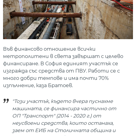
Във финансово отношение всички
метрополитени в света завършат с целево
финансиране. В София единият участък се
изгражда със средства от ПВУ. Работи се с
много добри темпове и има почти 70%
изпълнение, каза Братоев.
"Този участък, където вчера пуснахме
машината, се финансира частично от
ОП "Транспорт" (2014 - 2020 г.) от
неусвоени средства, които останаха,
заем от ЕИБ на Столичната община и