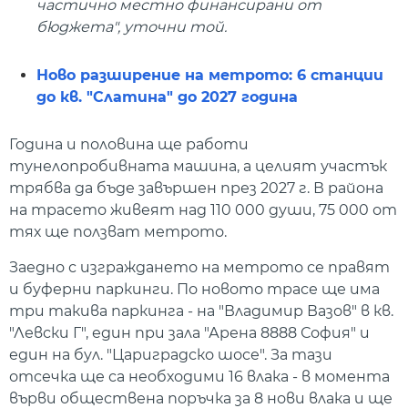
частично местно финансирани от
бюджета", уточни той.
Ново разширение на метрото: 6 станции
до кв. "Слатина" до 2027 година
Година и половина ще работи
тунелопробивната машина, а целият участък
трябва да бъде завършен през 2027 г. В района
на трасето живеят над 110 000 души, 75 000 от
тях ще ползват метрото.
Заедно с изграждането на метрото се правят
и буферни паркинги. По новото трасе ще има
три такива паркинга - на "Владимир Вазов" в кв.
"Левски Г", един при зала "Арена 8888 София" и
един на бул. "Цариградско шосе". За тази
отсечка ще са необходими 16 влака - в момента
върви обществена поръчка за 8 нови влака и ще