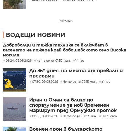
Реклама
ВОДЕЩИ НОВИНИ
Доброволци и тежка техника се включват в
гасенето на пожара край бобошевското село Висока
могила
08:24, 09.08.2026
Чете се за: 01:52 мин.
У нас
До 35° днес, на места ще превали и
прегърми
07:30, 09.08.2026
Чете се за: 02:15 мин.
У нас
Иран и Оман са близо до
споразумение за нов временен
маршрут през Ормузкия проток
08:05, 09.08.2026
Чете се за: 01:22 мин.
По света
Военен дрон в българското