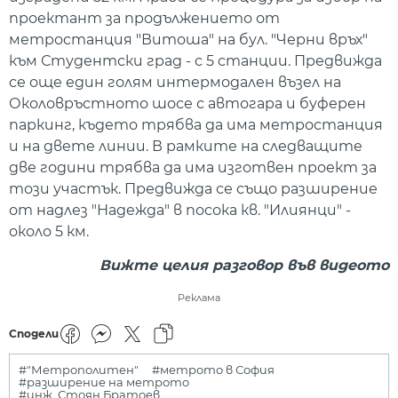
проектант за продължението от
метростанция "Витоша" на бул. "Черни връх"
към Студентски град - с 5 станции. Предвижда
се още един голям интермодален възел на
Околовръстното шосе с автогара и буферен
паркинг, където трябва да има метростанция
и на двете линии. В рамките на следващите
две години трябва да има изготвен проект за
този участък. Предвижда се също разширение
от надлез "Надежда" в посока кв. "Илиянци" -
около 5 км.
Вижте целия разговор във видеото
Реклама
Сподели
#"Метрополитен"
#метрото в София
#разширение на метрото
#инж. Стоян Братоев