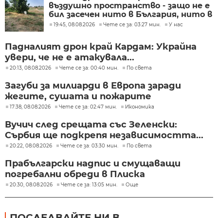
въздушно пространство - защо не е
бил засечен нито в България, нито в
Румъния?
19:45, 08.08.2026
Чете се за: 03:27 мин.
У нас
Падналият дрон край Кардам: Украйна
увери, че не е атакувала...
20:13, 08.08.2026
Чете се за: 00:40 мин.
По света
Загуби за милиарди в Европа заради
жегите, сушата и пожарите
17:38, 08.08.2026
Чете се за: 02:47 мин.
Икономика
Вучич след срещата със Зеленски:
Сърбия ще подкрепя независимостта...
20:22, 08.08.2026
Чете се за: 03:30 мин.
По света
Прабългарски надпис и смущаващи
погребални обреди в Плиска
20:30, 08.08.2026
Чете се за: 13:05 мин.
Още
ПОСЛЕДВАЙТЕ НИ В