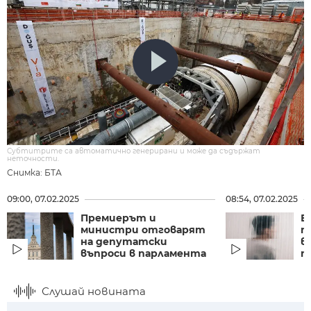
Субтитрите са автоматично генерирани и може да съдържат
неточности.
Снимка: БТА
09:00, 07.02.2025
08:54, 07.02.2025
Премиерът и
Е
министри отговарят
п
на депутатски
в
въпроси в парламента
п
Слушай новината