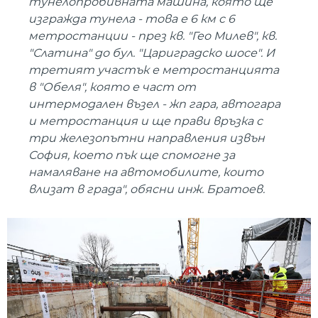
тунелопробивната машина, която ще
изгражда тунела - това е 6 км с 6
метростанции - през кв. "Гео Милев", кв.
"Слатина" до бул. "Цариградско шосе". И
третият участък е метростанцията
в "Обеля", която е част от
интермодален възел - жп гара, автогара
и метростанция и ще прави връзка с
три железопътни направления извън
София, което пък ще спомогне за
намаляване на автомобилите, които
влизат в града", обясни инж. Братоев.