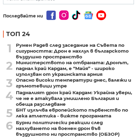
Последвайте ни
ТОП 24
1
Румен Радев след заседание на Съвета по
сигурността: Дрон е нахлул в българското
въздушно пространство
2
Министерството на отбраната: Дронът,
паднал край Кардам, е “Майя” - широко
използван от украинската армия
3
Опасно високи температури днес, валежи и
гръмотевици утре
4
Падналият дрон край Кардам: Украйна увери,
че не е атакувала умишлено България и
обеща разследване
5
БНТ излъчва европейското първенство по
лека атлетика - вижте програмата
6
Бурни политически реакции след
нахлуването на военен дрон във
въздушното ни пространство (ОБЗОР)