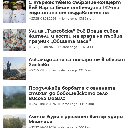
С тържествено събрание-концерт
във Варна беше отбелязана 147-та
годишнина от създаването на
Военноморските сили
23:28, 08.08.2026
Чете се за: 01:52 мин.
Улица „Търговска“ във Враца събра
жители и гости на града на първия
празник „Общата маса“
23:19, 08.08.2026
Чете се за: 02:12 мин.
Локализирани са пожарите в област
Хасково
22:55, 08.08.2026
Чете се за: 00:32 мин.
Продължава борбата с огнената
стихия до бобошевското село
Висока могила
22:41, 08.08.2026
Чете се за: 00:57 мин.
Лятна буря с ураганен вятър удари
Монтана
22:27, 08.08.2026
Чете се за: 00:17 мин.