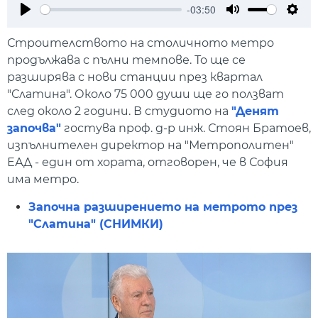
-03:50
Play
Mute
Setti
Строителството на столичното метро
продължава с пълни темпове. То ще се
разширява с нови станции през квартал
"Слатина". Около 75 000 души ще го ползват
след около 2 години. В студиото на
"Денят
започва"
гостува проф. д-р инж. Стоян Братоев,
изпълнителен директор на "Метрополитен"
ЕАД - един от хората, отговорен, че в София
има метро.
Започна разширението на метрото през
"Слатина" (СНИМКИ)