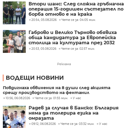
Втори шанс: След сложна гръбначна
операция 15-годишен състезател по
борба отново е на крака
20:54, 05.08.2026
Чете се за: 04:05 мин.
Габрово и Велико Търново обявиха
обща кандидатура за Европейска
столица на културата през 2032
година
20:53, 05.08.2026
Чете се за: 02:57 мин.
Реклама
ВОДЕЩИ НОВИНИ
Повдигнаха обвинения на 8 души след акцията
срещу производството на фентанил
10:56, 06.08.2026
Чете се за: 01:55 мин.
У нас
Радев за случая в Банско: България
няма да толерира езика на
омразата
09:12, 06.08.2026
Чете се за: 03:32 мин.
У нас