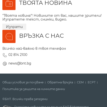
ТВОЯТА НОВИНА
"Твоята новина"! Новините от вас, нашите зрители!
Изпратете текст, снимки, видео.
Изпрати
ВРЪЗКА С НАС
Всичко най-важно в твоя телефон
02 814 2100
news@bnt.bg
Общи условия за ползване
Обратна връзка
СЕМ
ECPT
Политика за защита на личните данни
©БНТ. Всички права запазени
Гледайте новините за деня на БНТ в Метрото