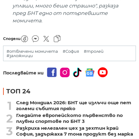
уплаши, много беше страшно", разказа
пред БНТ едно от потърпевшите
момичета.
Сподели
#отвлечени момичета
#София
#тролей
#заложници
Последвайте ни
ТОП 24
1
След Мондиал 2026: БНТ ще излъчи още пет
големи събития пряко
2
Гледайте европейското първенство по
плувни спортове по БНТ 3
3
Разкриха нелегален цех за зехтин край
София, задържаха 7 тона продукт без марка