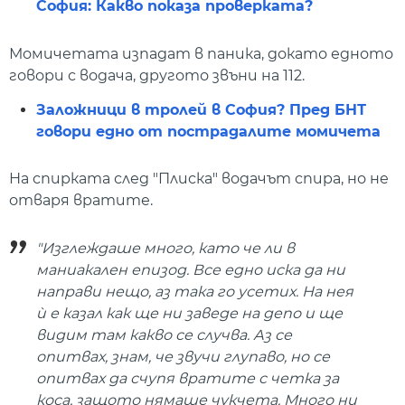
София: Какво показа проверката?
Момичетата изпадат в паника, докато едното
говори с водача, другото звъни на 112.
Заложници в тролей в София? Пред БНТ
говори едно от пострадалите момичета
На спирката след "Плиска" водачът спира, но не
отваря вратите.
"Изглеждаше много, като че ли в
маниакален епизод. Все едно иска да ни
направи нещо, аз така го усетих. На нея
ѝ е казал как ще ни заведе на депо и ще
видим там какво се случва. Аз се
опитвах, знам, че звучи глупаво, но се
опитвах да счупя вратите с четка за
коса, защото нямаше чукчета. Много ни