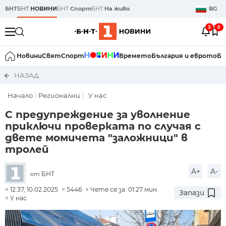
БНТ
БНТ
НОВИНИ
БНТ
Спорт
БНТ
На живо
BG
3
0
Новини
Свят
Спорт
Времето
България и еврото
Би
НАЗАД
Начало
Регионални
У нас
С предупреждение за уволнение
приключи проверката по случая с
двете момичета "заложници" в
тролей
A+
A-
БНТ
от
12:37, 10.02.2025
5446
Чете се за: 01:27 мин.
Запази
У нас