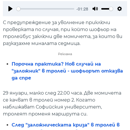
-01:28
Play
Mute
Setti
С предупреждение за уволнение приключи
проверката по случая, при който шофьор на
тролейбус заключи две момичета, за които ви
разказахме миналата седмица.
Реклама
Порочна практика? Нов случай на
"заложник" в тролей - шофьорът отказва
да спре
29 януари, малко след 22.00 часа. Две момичета
се качват в тролей номер 2. Когато
наближават Софийския университет,
тролеят променя маршрута си.
След "заложническата криза" в тролей в