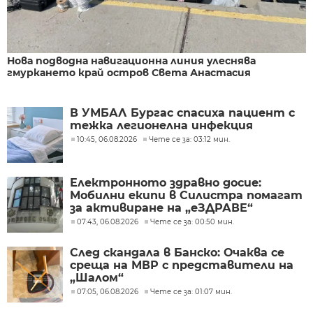
Нова подводна навигационна линия улеснява
гмуркането край остров Света Анастасия
В УМБАЛ Бургас спасиха пациент с
тежка легионелна инфекция
10:45, 06.08.2026
Чете се за: 03:12 мин.
Електронното здравно досие:
Мобилни екипи в Силистра помагат
за активиране на „еЗДРАВЕ“
07:43, 06.08.2026
Чете се за: 00:50 мин.
След скандала в Банско: Очаква се
среща на МВР с представители на
„Шалом“
07:05, 06.08.2026
Чете се за: 01:07 мин.