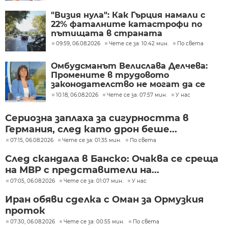
"Визия нула": Как Гърция намали с
22% фаталните катастрофи по
пътищата в страната
09:59, 06.08.2026
Чете се за: 10:42 мин.
По света
Омбудсманът Велислава Делчева:
Промените в трудовото
законодателство не могат да се
правят през бюджета
10:18, 06.08.2026
Чете се за: 07:57 мин.
У нас
Сериозна заплаха за сигурността в
Германия, след като дрон беше...
07:15, 06.08.2026
Чете се за: 01:35 мин.
По света
След скандала в Банско: Очаква се среща
на МВР с представители на...
07:05, 06.08.2026
Чете се за: 01:07 мин.
У нас
Иран обяви сделка с Оман за Ормузкия
проток
07:30, 06.08.2026
Чете се за: 00:55 мин.
По света