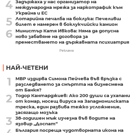
4
Задържаха у нас организатор на
международна мрежа за наркотрафик към
Украйна и ЕС
5
Лотарийна печалба на боклука: Печеливш
билет е намерен в боклукчийски камион
6
Министър Катя Ивкова: Няма да допусна
ново забавяне на договора за
преместването на държавната психиатрия
Реклама
НАЙ-ЧЕТЕНИ
1
МВР издирва Симона Пейчева във връзка с
разследването за смъртта на бизнесмена
от Банкя?
2
Тодор Кантарджиев: Ако 200 души са ухапани
от комар, носещ вируса на Западнонилската
треска, един развива тежко усложнение,
засягащо мозъка
3
38-годишен мъж изчезна във водите на
язовир „Доспат“
България посреща чудотворната икона на