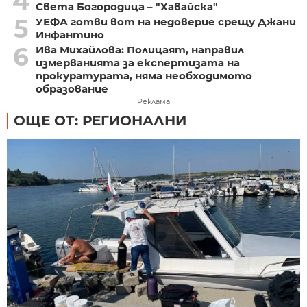
4
Света Богородица – "Хавайска"
5
УЕФА готви вот на недоверие срещу Джани
Инфантино
6
Ива Михайлова: Полицаят, направил
измерванията за експертизата на
прокуратурата, няма необходимото
образование
Реклама
ОЩЕ ОТ: РЕГИОНАЛНИ