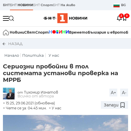
БНТ
БНТ
НОВИНИ
БНТ
Спорт
БНТ
На живо
BG
2
0
Новини
Свят
Спорт
Времето
България и еврото
Би
НАЗАД
Начало
Политика
У нас
Сериозни пробойни в тол
системата установи проверка на
МРРБ
Тихомир Игнатов
A+
A-
от
Всичко от автора
15:25, 29.06.2021 (обновена)
Запази
Чете се за: 04:45 мин.
У нас