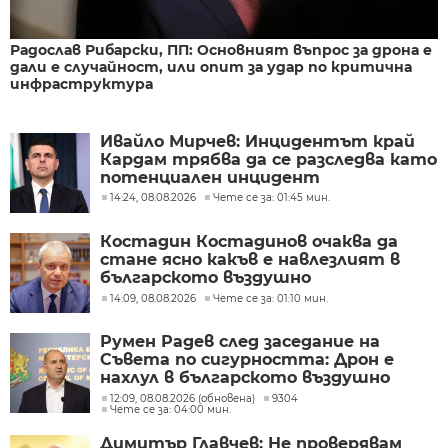
Радослав Рибарски, ПП: Основният въпрос за дрона е
дали е случайност, или опит за удар по критична
инфраструктура
Ивайло Мирчев: Инцидентът край
Кардам трябва да се разследва като
потенциален инцидент
14:24, 08.08.2026
Чете се за: 01:45 мин.
Костадин Костадинов очаква да
стане ясно какъв е навлезлият в
българското въздушно
пространство дрон
14:09, 08.08.2026
Чете се за: 01:10 мин.
Румен Радев след заседание на
Съвета по сигурността: Дрон е
нахлул в българското въздушно
пространство
12:09, 08.08.2026 (обновена)
9304
Чете се за: 04:00 мин.
Димитър Главчев: Не проверявам