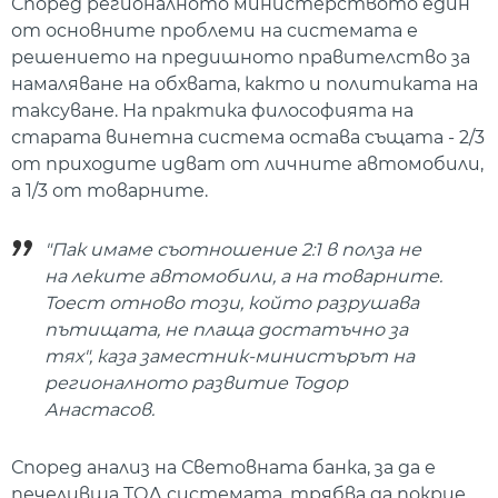
Според регионалното министерството един
от основните проблеми на системата е
решението на предишното правителство за
намаляване на обхвата, както и политиката на
таксуване. На практика философията на
старата винетна система остава същата - 2/3
от приходите идват от личните автомобили,
а 1/3 от товарните.
"Пак имаме съотношение 2:1 в полза не
на леките автомобили, а на товарните.
Тоест отново този, който разрушава
пътищата, не плаща достатъчно за
тях", каза заместник-министърът на
регионалното развитие Тодор
Анастасов.
Според анализ на Световната банка, за да е
печеливша ТОЛ системата, трябва да покрие