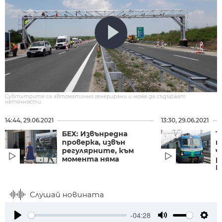
Субтитрите са автоматично генерирани и може да съдържат
неточности.
14:44, 29.06.2021
13:30, 29.06.2021
БЕХ: Извънредна
Т
проверка, извън
м
регулярните, към
ч
момента няма
р
Б
Слушай новината
-04:28