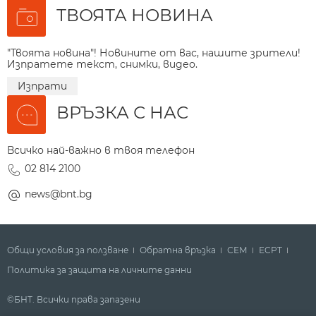
ТВОЯТА НОВИНА
"Твоята новина"! Новините от вас, нашите зрители!
Изпратете текст, снимки, видео.
Изпрати
ВРЪЗКА С НАС
Всичко най-важно в твоя телефон
02 814 2100
news@bnt.bg
Общи условия за ползване
Обратна връзка
СЕМ
ECPT
Политика за защита на личните данни
©БНТ. Всички права запазени