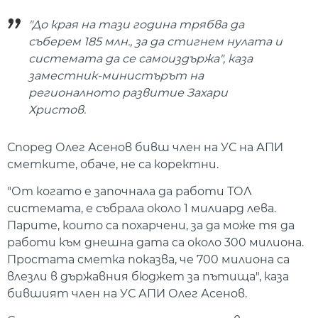
"До края на тази година трябва да
съберем 185 млн., за да стигнем нулата и
системата да се самоиздържа", каза
заместник-министърът на
регионалното развитие Захари
Христов.
Според Олег Асенов бивш член на УС на АПИ
сметките, обаче, не са коректни.
"От когато е започнала да работи ТОЛ
системата, е събрала около 1 милиард лева.
Парите, които са похарчени, за да може тя да
работи към днешна дата са около 300 милиона.
Простата сметка показва, че 700 милиона са
влезли в държавния бюджет за пътища", каза
бившият член на УС АПИ Олег Асенов.