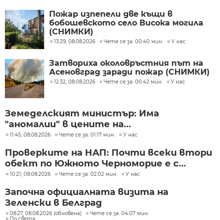
Пожар изпепели две къщи в
бобошевското село Висока могила
(СНИМКИ)
13:29, 08.08.2026
Чете се за: 00:40 мин.
У нас
Затвориха околовръстния път на
Асеновград заради пожар (СНИМКИ)
12:32, 08.08.2026
Чете се за: 00:42 мин.
У нас
Земеделският министър: Има
"аномалии" в цените на...
11:45, 08.08.2026
Чете се за: 01:17 мин.
У нас
Проверките на НАП: Почти всеки втори
обект по Южното Черноморие е с...
10:21, 08.08.2026
Чете се за: 02:02 мин.
У нас
Започна официалната визита на
Зеленски в Белград
08:27, 08.08.2026 (обновена)
Чете се за: 04:07 мин.
По света