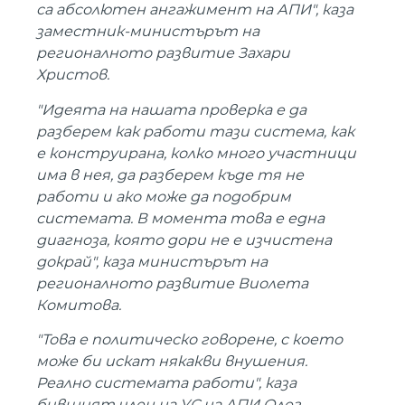
са абсолютен ангажимент на АПИ", каза
заместник-министърът на
регионалното развитие Захари
Христов.
"Идеята на нашата проверка е да
разберем как работи тази система, как
е конструирана, колко много участници
има в нея, да разберем къде тя не
работи и ако може да подобрим
системата. В момента това е една
диагноза, която дори не е изчистена
докрай", каза министърът на
регионалното развитие Виолета
Комитова.
"Това е политическо говорене, с което
може би искат някакви внушения.
Реално системата работи", каза
бившият член на УС на АПИ Олег