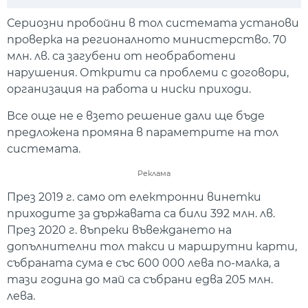
Play
Mute
Setti
Сериозни пробойни в тол системата установи
проверка на регионалното министерство. 70
млн. лв. са загубени от необработени
нарушения. Открити са проблеми с договори,
организация на работа и ниски приходи.
Все още не е взето решение дали ще бъде
предложена промяна в параметрите на тол
системата.
Реклама
През 2019 г. само от електронни винетки
приходите за държавата са били 392 млн. лв.
През 2020 г. въпреки въвеждането на
допълнителни тол такси и маршрутни карти,
събраната сума е със 600 000 лева по-малка, а
тази година до май са събрани едва 205 млн.
лева.