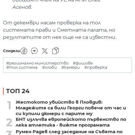
Асенов.
От декември насам проверка на тол
системата прави и Сметната палата, но
резултатите от нея още не са известни.
Сподели
#регионално министерство
#фишове
#тол система
#глоби
#камери
#проверка
ТОП 24
1
Жестокото убийство в Пловдив:
Младежите са били Георги повече от час и
си купили дюнери с парите му
2
БНТ излъчва европейското първенство по
лека атлетика - вижте програмата
3
Румен Радев след заседание на Съвета по