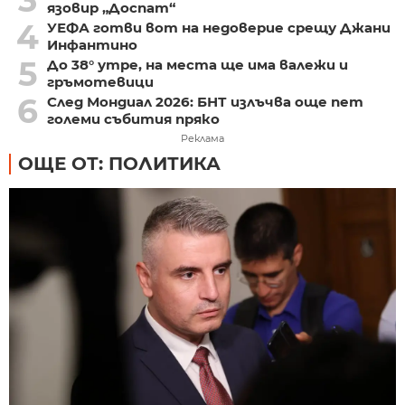
язовир „Доспат“
4
УЕФА готви вот на недоверие срещу Джани
Инфантино
5
До 38° утре, на места ще има валежи и
гръмотевици
6
След Мондиал 2026: БНТ излъчва още пет
големи събития пряко
Реклама
ОЩЕ ОТ: ПОЛИТИКА