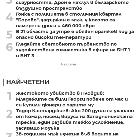
сигурността: Дрон е нахлул в българското
въздушно пространство
4
Гонка с полицията в столичния квартал
"Борово", задържан е мъж, у когото са
намерени дрога и 460 000 евро
5
В 21 области за утре е обявен оранжев код за
опасно високи температури
6
Гледайте световното първенство по
художествена гимнастика в ефира на БНТ 1
и БНТ 3
Реклама
НАЙ-ЧЕТЕНИ
1
Жестокото убийство в Пловдив:
Младежите са били Георги повече от час и
си купили дюнери с парите му
2
Тодор Кантарджиев: Ако 200 души са ухапани
от комар, носещ вируса на Западнонилската
треска, един развива тежко усложнение,
засягащо мозъка
3
38-годишен мъж изчезна във водите на