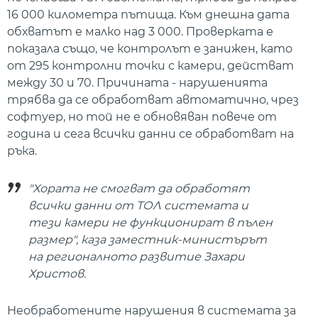
16 000 километра пътища. Към днешна дата
обхватът е малко над 3 000. Проверката е
показала също, че контролът е занижен, като
от 295 контролни точки с камери, действат
между 30 и 70. Причината - нарушенията
трябва да се обработват автоматично, чрез
софтуер, но той не е обновяван повече от
година и сега всички данни се обработват на
ръка.
"Хората не смогват да обработят
всички данни от ТОЛ системата и
тези камери не функционират в пълен
размер", каза заместник-министърът
на регионалното развитие Захари
Христов.
Необработените нарушения в системата за