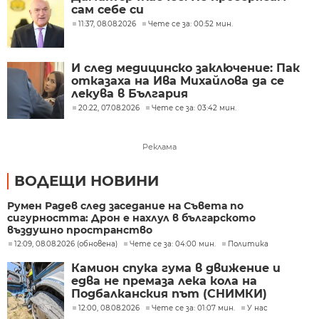
сам себе си
11:37, 08.08.2026
Чете се за: 00:52 мин.
И след медицинско заключение: Пак
отказаха на Ива Михайлова да се
лекува в България
20:22, 07.08.2026
Чете се за: 03:42 мин.
Реклама
ВОДЕЩИ НОВИНИ
Румен Радев след заседание на Съвета по
сигурността: Дрон е нахлул в българското
въздушно пространство
12:09, 08.08.2026 (обновена)
Чете се за: 04:00 мин.
Политика
Камион спука гума в движение и
едва не премаза лека кола на
Подбалканския път (СНИМКИ)
12:00, 08.08.2026
Чете се за: 01:07 мин.
У нас