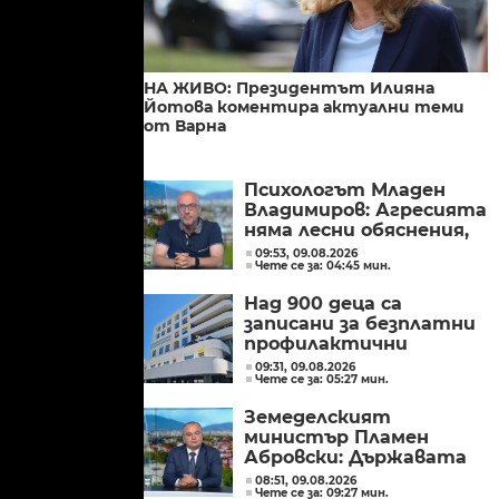
НА ЖИВО: Президентът Илияна
Йотова коментира актуални теми
от Варна
Психологът Младен
Владимиров: Агресията
няма лесни обяснения,
трябва да поставим
09:53, 09.08.2026
Чете се за: 04:45 мин.
детето в центъра
Над 900 деца са
записани за безплатни
профилактични
прегледи в новата
09:31, 09.08.2026
Чете се за: 05:27 мин.
детска болница в
Бургас
Земеделският
министър Пламен
Абровски: Държавата
трябва да засили
08:51, 09.08.2026
Чете се за: 09:27 мин.
контрола върху вноса