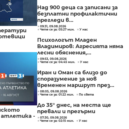
от трети страни
Над 900 деца са записани за
безплатни профилактични
прегледи в...
09:31, 09.08.2026
ператури
Чете се за: 05:27 мин.
У нас
мотевици
Психологът Младен
Владимиров: Агресията няма
лесни обяснения,...
09:53, 09.08.2026
Чете се за: 04:45 мин.
У нас
Иран и Оман са близо до
споразумение за нов
временен маршрут през...
08:05, 09.08.2026
Чете се за: 01:22 мин.
По света
До 35° днес, на места ще
йското
превали и прегърми
 атлетика -
07:30, 09.08.2026
Чете се за: 02:15 мин.
У нас