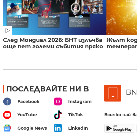
След Мондиал 2026: БНТ излъчва
Жълт код
още пет големи събития пряко
температ
ПОСЛЕДВАЙТЕ НИ В
BN
Facebook
Instagram
Всичко най-
YouTube
TikTok
Google News
LinkedIn