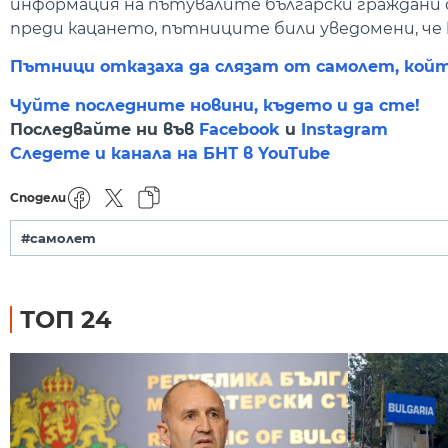
информация на пътувалите български граждани с
преди кацането, пътниците били уведомени, че 
Пътници отказаха да слязат от самолет, койт
Чуйте последните новини, където и да сте!
Последвайте ни във
Facebook
и
Instagram
Следете и канала на БНТ в YouTube
Сподели
#самолет
ТОП 24