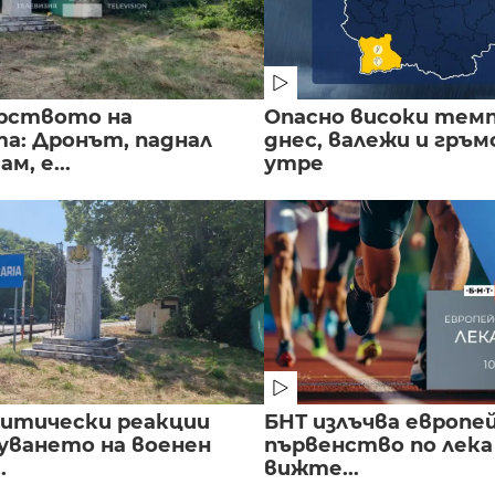
рството на
Опасно високи тем
а: Дронът, паднал
днес, валежи и гръ
м, е...
утре
литически реакции
БНТ излъчва европе
луването на военен
първенство по лека
.
вижте...