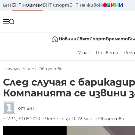
БНТ
БНТ
НОВИНИ
БНТ
Спорт
БНТ
На живо
Новини
Свят
Спорт
Времето
Бъ
У нас
По света
Реги
Начало
У нас
Общество
След случая с барикади
Компанията се извини 
от
БНТ
17:34, 30.05.2023
Чете се за: 01:22 мин.
Общество