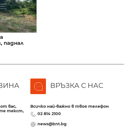
а
, паднал
ВИНА
ВРЪЗКА С НАС
от вас,
Всичко най-важно в твоя телефон
те текст,
02 814 2100
news@bnt.bg