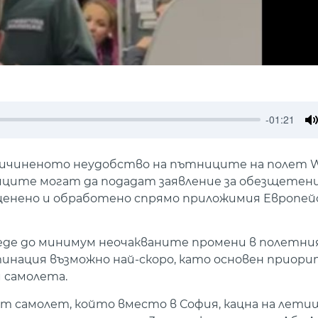
-01:21
M
и причиненото неудобство на пътниците на полет 
ниците могат да подадат заявление за обезщетени
 оценено и обработено спрямо приложимия Европей
веде до минимум неочакваните промени в полетния
ация възможно най-скоро, като основен приорите
 самолета.
т самолет, който вместо в София, кацна на летищ