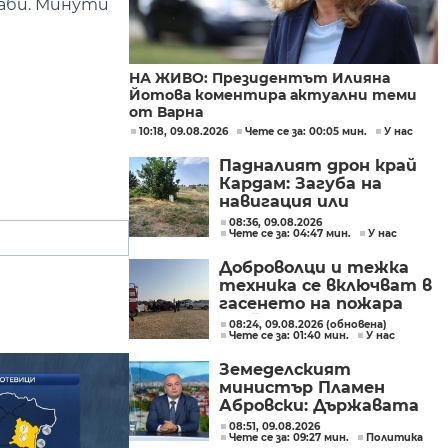
Даби. Минути
НА ЖИВО: Президентът Илияна
Йотова коментира актуални теми
от Варна
10:18, 09.08.2026
Чете се за: 00:05 мин.
У нас
Падналият дрон край
Кардам: Загуба на
навигация или
техническа
08:36, 09.08.2026
Чете се за: 04:47 мин.
У нас
неизправност са сред
възможните причини
Доброволци и тежка
техника се включват в
гасенето на пожара
край бобошевското
08:24, 09.08.2026 (обновена)
Чете се за: 01:40 мин.
У нас
село Висока могила
Земеделският
министър Пламен
Абровски: Държавата
трябва да засили
08:51, 09.08.2026
Чете се за: 09:27 мин.
Политика
контрола върху вноса