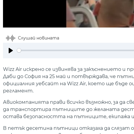
Слушай новината
Play
Wizz Air искрено се извинява за закъснението 
Даби до София на 25 май и потвърждава, че път
официалния уебсайт на Wizz Air, което ще бъде
регламент.
Авиокомпанията прави всичко възможно, за да с
да транспортира пътниците до желаната дестин
остава безопасността на пътниците, екипажа и
В петък десетина пътници отказаха да слязат о