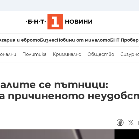
лгария и еврото
Бизнес
Новини от миналото
БНТ Провер
онални
Политика
Криминално
Общество
Сигурн
ралите се пътници:
за причиненото неудобс