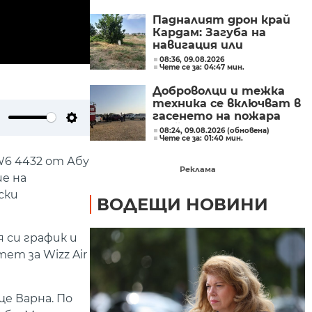
от трети страни
Падналият дрон край
Кардам: Загуба на
навигация или
техническа
08:36, 09.08.2026
Чете се за: 04:47 мин.
неизправност са сред
възможните причини
Доброволци и тежка
техника се включват в
гасенето на пожара
край бобошевското
ute
Settings
08:24, 09.08.2026 (обновена)
Чете се за: 01:40 мин.
село Висока могила
W6 4432 от Абу
Реклама
е на
ски
ВОДЕЩИ НОВИНИ
 си график и
т за Wizz Air
е Варна. По