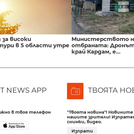
 за високи
Министерството н
ури в 5 области утре
отбраната: Дронът
край Кардам, е...
T NEWS APP
ТВОЯТА НО
важно в твоя телефон
"Твоята новина"! Новините 
нашите зрители! Изпрате
снимки, видео.
Изпрати