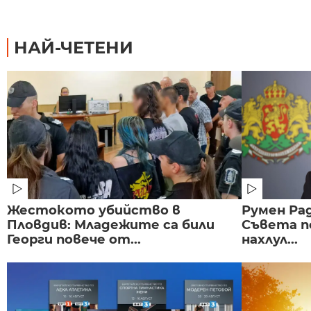
НАЙ-ЧЕТЕНИ
Жестокото убийство в
Румен Рад
Пловдив: Младежите са били
Съвета п
Георги повече от...
нахлул...