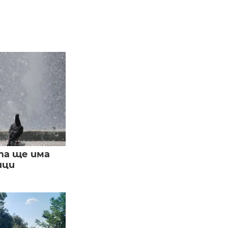
та ще има
ици