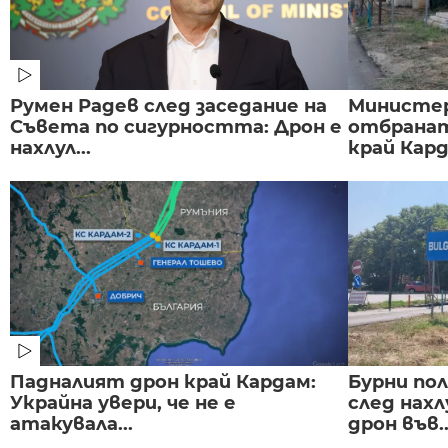
Румен Радев след заседание на
Министе
Съвета по сигурността: Дрон е
отбранат
нахлул...
край Карда
Падналият дрон край Кардам:
Бурни по
Украйна увери, че не е
след нах
атакувала...
дрон във..