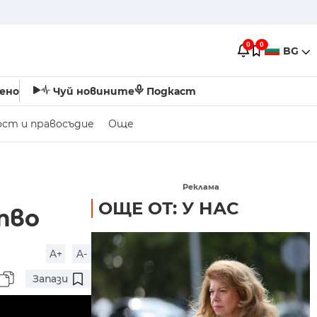
0
0
BG
ено
Чуй новините
Подкаст
ост и правосъдие
Още
Реклама
ОЩЕ ОТ: У НАС
тво
A+
A-
Запази