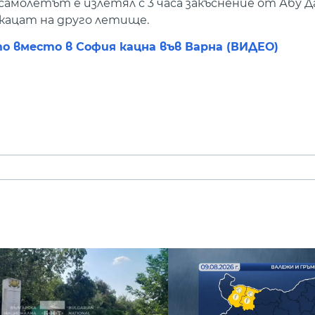
амолетът е излетял с 3 часа закъснение от Абу 
кацат на друго летище.
о вместо в София кацна във Варна (ВИДЕО)