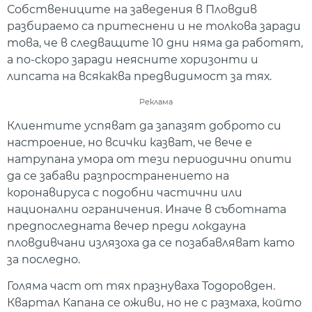
Собствениците на заведения в Пловдив
разбираемо са притеснени и не толкова заради
това, че в следващите 10 дни няма да работят,
а по-скоро заради неясните хоризонти и
липсата на всякаква предвидимост за тях.
Реклама
Клиентите успяват да запазят доброто си
настроение, но всички казват, че вече е
натрупана умора от тези периодични опити
да се забави разпространението на
коронавируса с подобни частични или
национални ограничения. Иначе в съботната
предпоследната вечер преди локдауна
пловдивчани излязоха да се позабавляват като
за последно.
Голяма част от тях празнуваха Тодоровден.
Квартал Капана се оживи, но не с размаха, който