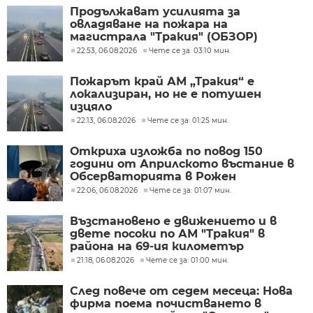
Продължават усилията за
овладяване на пожара на
магистрала "Тракия" (ОБЗОР)
22:53, 06.08.2026
Чете се за: 03:10 мин.
Пожарът край АМ „Тракия“ е
локализиран, но не е потушен
изцяло
22:13, 06.08.2026
Чете се за: 01:25 мин.
Откриха изложба по повод 150
години от Априлското въстание в
Обсерваторията в Рожен
22:06, 06.08.2026
Чете се за: 01:07 мин.
Възстановено е движението и в
двете посоки по АМ "Тракия" в
района на 69-ия километър
21:18, 06.08.2026
Чете се за: 01:00 мин.
След повече от седем месеца: Нова
фирма поема почистването в