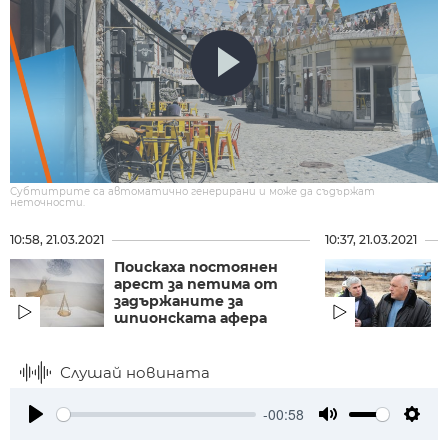
Субтитрите са автоматично генерирани и може да съдържат
неточности.
10:58, 21.03.2021
10:37, 21.03.2021
Поискаха постоянен
арест за петима от
задържаните за
шпионската афера
Слушай новината
-00:58
Play
Mute
Setti