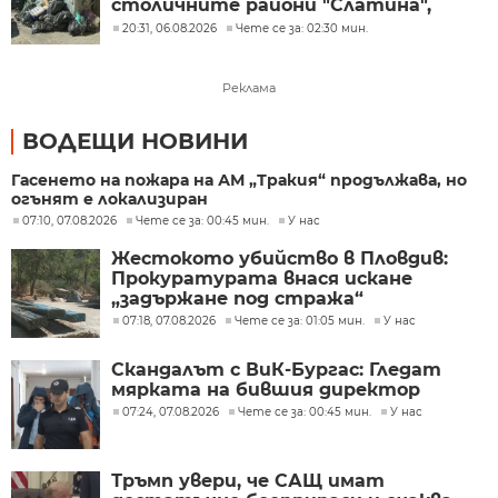
столичните райони "Слатина",
"Подуяне" и "Изгрев"
20:31, 06.08.2026
Чете се за: 02:30 мин.
Реклама
ВОДЕЩИ НОВИНИ
Гасенето на пожара на АМ „Тракия“ продължава, но
огънят е локализиран
07:10, 07.08.2026
Чете се за: 00:45 мин.
У нас
Жестокото убийство в Пловдив:
Прокуратурата внася искане
„задържане под стража“
07:18, 07.08.2026
Чете се за: 01:05 мин.
У нас
Скандалът с ВиК-Бургас: Гледат
мярката на бившия директор
07:24, 07.08.2026
Чете се за: 00:45 мин.
У нас
Тръмп увери, че САЩ имат