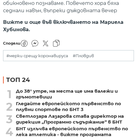
обикновено познаваме. Повечето хора бяха
седнали навън, въпреки дъждовната вечер
Вижте и още във включването на Мариела
Хубинова.
Сподели
#мерки срещу коронавируса
#Пловдив
ТОП 24
1
До 38° утре, на места ще има валежи и
гръмотевици
2
Гледайте европейското първенство по
плувни спортове по БНТ 3
3
Светлозара Лазарова става директор на
дирекция „Програмно съдържание“ в БНТ
4
БНТ излъчва европейското първенство по
лека атлетика - вижте програмата