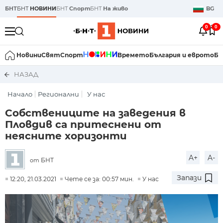
БНТ
БНТ
НОВИНИ
БНТ
Спорт
БНТ
На живо
BG
0
0
Новини
Свят
Спорт
Времето
България и еврото
Би
НАЗАД
Начало
Регионални
У нас
Собствениците на заведения в
Пловдив са притеснени от
неясните хоризонти
A+
A-
БНТ
от
Запази
12:20, 21.03.2021
Чете се за: 00:57 мин.
У нас