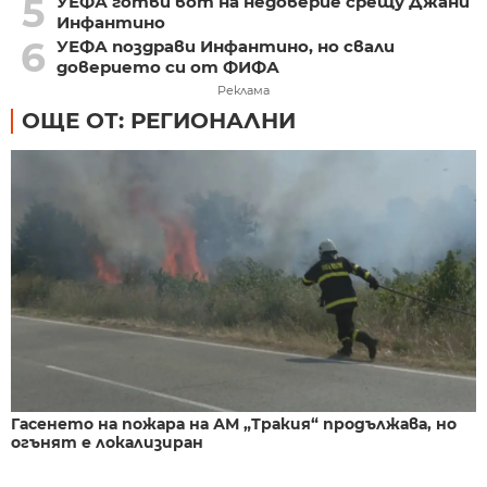
5
УЕФА готви вот на недоверие срещу Джани
Инфантино
6
УЕФА поздрави Инфантино, но свали
доверието си от ФИФА
Реклама
ОЩЕ ОТ: РЕГИОНАЛНИ
Гасенето на пожара на АМ „Тракия“ продължава, но
огънят е локализиран