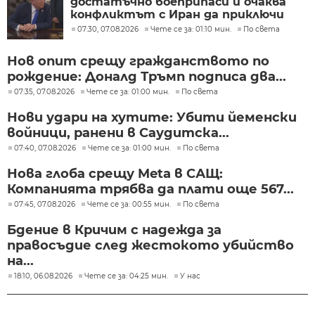
достатъчно боеприпаси и очаква
конфликтът с Иран да приключи
скоро
07:30, 07.08.2026
Чете се за: 01:10 мин.
По света
Нов опит срещу гражданството по
рождение: Доналд Тръмп подписа два...
07:35, 07.08.2026
Чете се за: 01:00 мин.
По света
Нови удари на хутите: Убити йеменски
войници, ранени в Саудитска...
07:40, 07.08.2026
Чете се за: 01:00 мин.
По света
Нова глоба срещу Meta в САЩ:
Компанията трябва да плати още 567...
07:45, 07.08.2026
Чете се за: 00:55 мин.
По света
Бдение в Кричим с надежда за
правосъдие след жестокото убийство
на...
18:10, 06.08.2026
Чете се за: 04:25 мин.
У нас