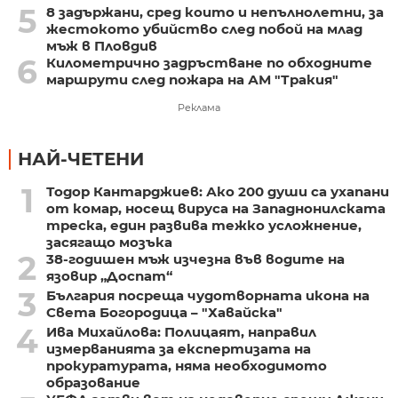
5
8 задържани, сред които и непълнолетни, за
жестокото убийство след побой на млад
мъж в Пловдив
6
Километрично задръстване по обходните
маршрути след пожара на АМ "Тракия"
Реклама
НАЙ-ЧЕТЕНИ
1
Тодор Кантарджиев: Ако 200 души са ухапани
от комар, носещ вируса на Западнонилската
треска, един развива тежко усложнение,
засягащо мозъка
2
38-годишен мъж изчезна във водите на
язовир „Доспат“
3
България посреща чудотворната икона на
Света Богородица – "Хавайска"
4
Ива Михайлова: Полицаят, направил
измерванията за експертизата на
прокуратурата, няма необходимото
образование