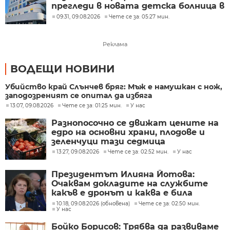
прегледи в новата детска болница в
Бургас
09:31, 09.08.2026
Чете се за: 05:27 мин.
Реклама
ВОДЕЩИ НОВИНИ
Убийство край Слънчев бряг: Мъж е намушкан с нож,
заподозреният се опитал да избяга
13:07, 09.08.2026
Чете се за: 01:25 мин.
У нас
Разнопосочно се движат цените на
едро на основни храни, плодове и
зеленчуци тази седмица
13:27, 09.08.2026
Чете се за: 02:52 мин.
У нас
Президентът Илияна Йотова:
Очаквам докладите на службите
какъв е дронът и каква е била
неговата роля
10:18, 09.08.2026 (обновена)
Чете се за: 02:50 мин.
У нас
Бойко Борисов: Трябва да развиваме