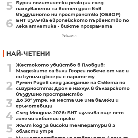
5
Бурни политически реакции след
нахлуването на военен дрон във
въздушното ни пространство (ОБЗОР)
6
БНТ излъчва европейското първенство по
лека атлетика - вижте програмата
Реклама
НАЙ-ЧЕТЕНИ
1
Жестокото убийство в Пловдив:
Младежите са били Георги повече от час и
си купили дюнери с парите му
2
Румен Радев след заседание на Съвета по
сигурността: Дрон е нахлул в българското
въздушно пространство
3
До 38° утре, на места ще има валежи и
гръмотевици
4
След Мондиал 2026: БНТ излъчва още пет
големи събития пряко
5
Жълт код за високи температури в 5
области утре
Министерството на отбраната: Дронът,