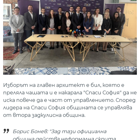
Изборът на главен архитект е бил, която е
преляла чашата и е накарала "Спаси София" да не
иска повече да е част от управлението. Според
лидера на Спаси София общината се управлява
от втора задкулисна община.
Борис Бонев: "Зад тази официална
община действа неформална скрита,