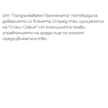
От "Продължаваме Промяната" потвърдиха
доверието си в кмета. Според тях, излизането
на "Спаси София" от коалицията прави
управлението на града още по-голямо
предизвикателство.