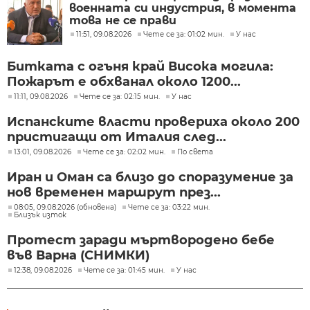
военната си индустрия, в момента
това не се прави
11:51, 09.08.2026
Чете се за: 01:02 мин.
У нас
Битката с огъня край Висока могила:
Пожарът е обхванал около 1200...
11:11, 09.08.2026
Чете се за: 02:15 мин.
У нас
Испанските власти провериха около 200
пристигащи от Италия след...
13:01, 09.08.2026
Чете се за: 02:02 мин.
По света
Иран и Оман са близо до споразумение за
нов временен маршрут през...
08:05, 09.08.2026 (обновена)
Чете се за: 03:22 мин.
Близък изток
Протест заради мъртвородено бебе
във Варна (СНИМКИ)
12:38, 09.08.2026
Чете се за: 01:45 мин.
У нас