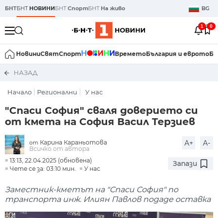
БНТ
БНТ
НОВИНИ
БНТ
Спорт
БНТ
На живо
BG
1
0
Новини
Свят
Спорт
Времето
България и еврото
Би
НАЗАД
Начало
Регионални
У нас
"Спаси София" сваля доверието си
от кмета на София Васил Терзиев
Карина Караньотова
A+
A-
от
Всичко от автора
13:13, 22.04.2025 (обновена)
Запази
Чете се за: 03:10 мин.
У нас
Заместник-кметът на "Спаси София" по
транспорта инж. Илиян Павлов подаде оставка