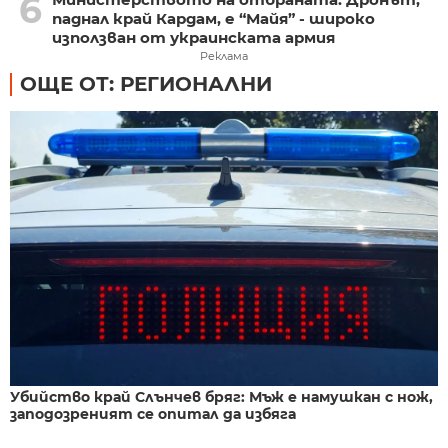
6
паднал край Кардам, е “Майя” - широко
използван от украинската армия
Реклама
ОЩЕ ОТ: РЕГИОНАЛНИ
Убийство край Слънчев бряг: Мъж е намушкан с нож,
заподозреният се опитал да избяга