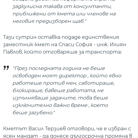
задкулисна такава от консултанти,
приближени от кмета или членове на
неговия предизборен щаб."
Тази сутрин оставка подаде единствения
заместник-кмет на Спаси София - инж. Илиян
Павлов, който отговаряше за транспорта:
"През последната година не беше
освободен моят директор , който явно
работеше против мен, саботираше,
блокираше, бавеше работата, не
изпълняваше задачите, това беше
изключително важно време , което
беше загубено."
Кметът Васил Терзиев отговори, че е избран с
ясен мандат - да донесе дългосрочна промяна в