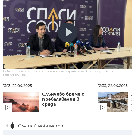
Субтитрите са автоматично генерирани и може да съдържат
неточности.
13:13, 22.04.2025
12:33, 22.04.2025
Слънчево време с
Д
превалявания в
3
сряда
с
а
Слушай новината