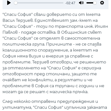
-02:47
Play
Mute
Setti
"Спаси София" свали доверието си от кмета
Васил Терзиев. Единственият зам.-кмет на
"Спаси София" - този по транспорта инж. Илиян
Павлов - подаде оставка. В Общинския съвет
"Спаси София" се отделят в самостоятелна
политическа група. Причините - не се спазва
коалиционното споразумение, а кметът на
София няма визия и енергия за справяне с
проблемите. Терзиев отговори, че решението
за оттеглянето на "Спаси София" е сериозна
отговорност пред столичани, защото те
очакват не конфликти, а резултати и че
проблемите в София са трупани с години и не
могат да се решат с магическа пръчка.
След няколко отправени предупреждения и
ултиматума, "Спаси София" изпълниха заканата