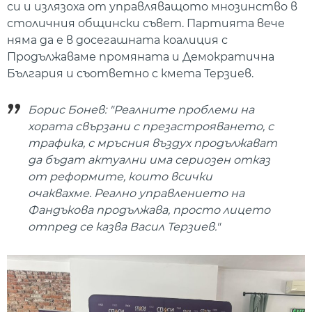
си и излязоха от управляващото мнозинство в
столичния общински съвет. Партията вече
няма да е в досегашната коалиция с
Продължаваме промяната и Демократична
България и съответно с кмета Терзиев.
Борис Бонев: "Реалните проблеми на
хората свързани с презастрояването, с
трафика, с мръсния въздух продължават
да бъдат актуални има сериозен отказ
от реформите, които всички
очаквахме. Реално управлението на
Фандъкова продължава, просто лицето
отпред се казва Васил Терзиев."