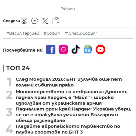
Реклама
Сподели
#Васил Терзиев
#София
#"Спаси София"
Последвайте ни
ТОП 24
1
След Мондиал 2026: БНТ излъчва още пет
големи събития пряко
2
Министерството на отбраната: Дронът,
паднал край Кардам, е “Майя” - широко
използван от украинската армия
3
Падналият дрон край Кардам: Украйна увери,
че не е атакувала умишлено България и
обеща разследване
4
Гледайте европейското първенство по
плувни спортове по БНТ 3