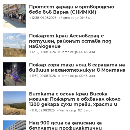
Протест заради мъртвородено
бебе във Варна (СНИМКИ)
12:38, 09.08.2026
Чете се за: 01:45 мин.
Пожарът край Асеновград е
потушен, районът остава под
наблюдение
12:12, 09.08.2026
Чете се за: 00:45 мин.
Пожар горя тази нощ в сградата на
бившия механотехникум в Монтана
11:39, 09.08.2026
Чете се за: 00:45 мин.
Битката с огъня край Висока
могила: Пожарът е обхванал около
1200 декара сухи треви, храсти и
дъбова гора
11:11, 09.08.2026
Чете се за: 02:15 мин.
Над 900 деца са записани за
безплатни профилактични