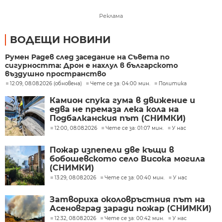
Реклама
ВОДЕЩИ НОВИНИ
Румен Радев след заседание на Съвета по
сигурността: Дрон е нахлул в българското
въздушно пространство
12:09, 08.08.2026 (обновена)
Чете се за: 04:00 мин.
Политика
Камион спука гума в движение и
едва не премаза лека кола на
Подбалканския път (СНИМКИ)
12:00, 08.08.2026
Чете се за: 01:07 мин.
У нас
Пожар изпепели две къщи в
бобошевското село Висока могила
(СНИМКИ)
13:29, 08.08.2026
Чете се за: 00:40 мин.
У нас
Затвориха околовръстния път на
Асеновград заради пожар (СНИМКИ)
12:32, 08.08.2026
Чете се за: 00:42 мин.
У нас