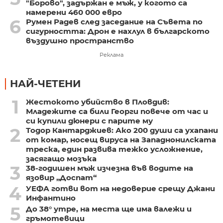
"Борово", задържан е мъж, у когото са
намерени 460 000 евро
6
Румен Радев след заседание на Съвета по
сигурността: Дрон е нахлул в българското
въздушно пространство
Реклама
НАЙ-ЧЕТЕНИ
1
Жестокото убийство в Пловдив:
Младежите са били Георги повече от час и
си купили дюнери с парите му
2
Тодор Кантарджиев: Ако 200 души са ухапани
от комар, носещ вируса на Западнонилската
треска, един развива тежко усложнение,
засягащо мозъка
3
38-годишен мъж изчезна във водите на
язовир „Доспат“
4
УЕФА готви вот на недоверие срещу Джани
Инфантино
5
До 38° утре, на места ще има валежи и
гръмотевици