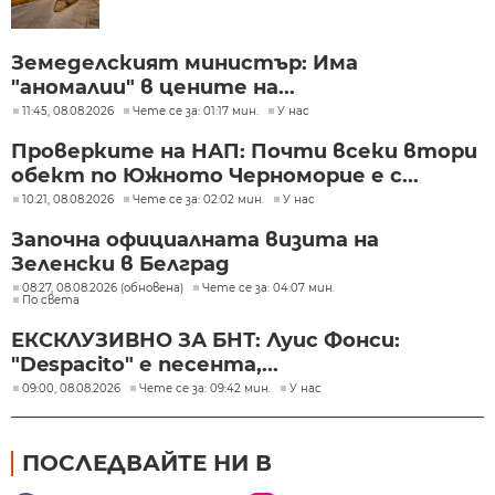
Земеделският министър: Има
"аномалии" в цените на...
11:45, 08.08.2026
Чете се за: 01:17 мин.
У нас
Проверките на НАП: Почти всеки втори
обект по Южното Черноморие е с...
10:21, 08.08.2026
Чете се за: 02:02 мин.
У нас
Започна официалната визита на
Зеленски в Белград
08:27, 08.08.2026 (обновена)
Чете се за: 04:07 мин.
По света
ЕКСКЛУЗИВНО ЗА БНТ: Луис Фонси:
"Despacito" е песента,...
09:00, 08.08.2026
Чете се за: 09:42 мин.
У нас
ПОСЛЕДВАЙТЕ НИ В