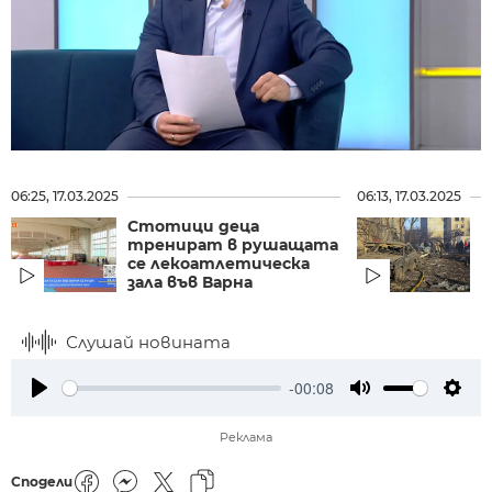
06:25, 17.03.2025
06:13, 17.03.2025
Стотици деца
В
тренират в рушащата
С
се лекоатлетическа
зала във Варна
н
Слушай новината
-00:08
Play
Mute
Setti
Реклама
Сподели