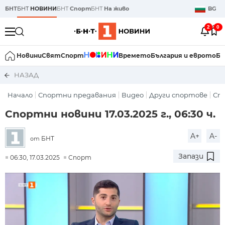
БНТ
БНТ
НОВИНИ
БНТ
Спорт
БНТ
На живо
BG
2
0
Новини
Свят
Спорт
Времето
България и еврото
Би
НАЗАД
Начало
Спортни предавания
Видео
Други спортове
Сп
Спортни новини 17.03.2025 г., 06:30 ч.
A+
A-
БНТ
от
Запази
06:30, 17.03.2025
Спорт