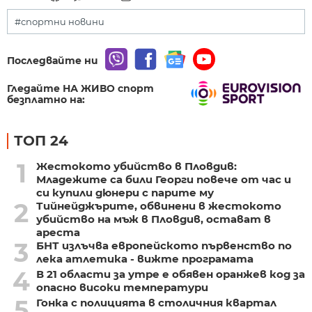
#спортни новини
Последвайте ни
Гледайте НА ЖИВО спорт
безплатно на:
ТОП 24
1
Жестокото убийство в Пловдив:
Младежите са били Георги повече от час и
си купили дюнери с парите му
2
Тийнейджърите, обвинени в жестокото
убийство на мъж в Пловдив, остават в
ареста
3
БНТ излъчва европейското първенство по
лека атлетика - вижте програмата
4
В 21 области за утре е обявен оранжев код за
опасно високи температури
5
Гонка с полицията в столичния квартал