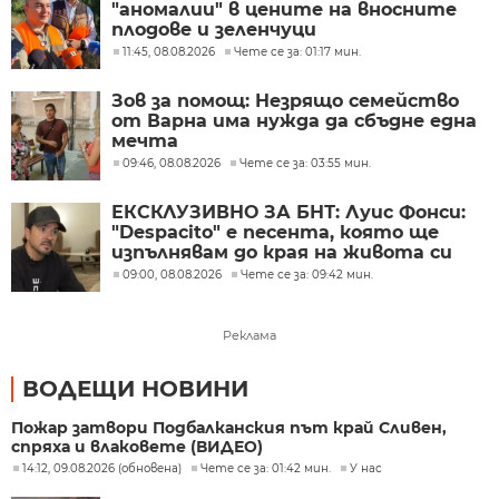
"аномалии" в цените на вносните
плодове и зеленчуци
11:45, 08.08.2026
Чете се за: 01:17 мин.
Зов за помощ: Незрящо семейство
от Варна има нужда да сбъдне една
мечта
09:46, 08.08.2026
Чете се за: 03:55 мин.
ЕКСКЛУЗИВНО ЗА БНТ: Луис Фонси:
"Despacito" е песента, която ще
изпълнявам до края на живота си
09:00, 08.08.2026
Чете се за: 09:42 мин.
Реклама
ВОДЕЩИ НОВИНИ
Пожар затвори Подбалканския път край Сливен,
спряха и влаковете (ВИДЕО)
14:12, 09.08.2026 (обновена)
Чете се за: 01:42 мин.
У нас