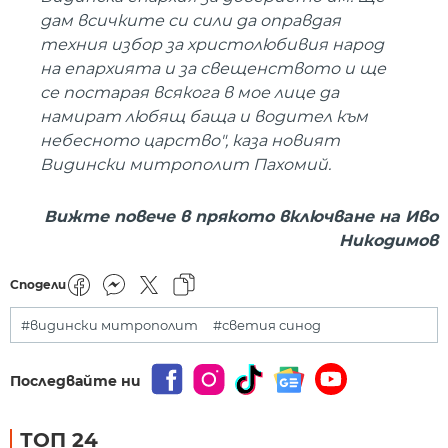
дам всичките си сили да оправдая
техния избор за христолюбивия народ
на епархията и за свещенството и ще
се постарая всякога в мое лице да
намират любящ баща и водител към
небесното царство", каза новият
Видински митрополит Пахомий.
Вижте повече в прякото включване на Иво
Никодимов
Сподели
#видински митрополит
#светия синод
Последвайте ни
ТОП 24