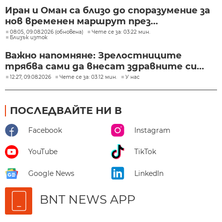
Иран и Оман са близо до споразумение за
нов временен маршрут през...
08:05, 09.08.2026 (обновена)
Чете се за: 03:22 мин.
Близък изток
Важно напомняне: Зрелостниците
трябва сами да внесат здравните си...
12:27, 09.08.2026
Чете се за: 03:12 мин.
У нас
ПОСЛЕДВАЙТЕ НИ В
Facebook
Instagram
YouTube
TikTok
Google News
LinkedIn
BNT NEWS APP