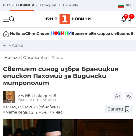
БНТ
БНТ
НОВИНИ
БНТ
Спорт
БНТ
На живо
BG
2
0
Новини
Свят
Спорт
Времето
България и еврото
Би
НАЗАД
Начало
Общество
У нас
Светият синод избра Браницкия
епископ Пахомий за Видински
митрополит
Иво Никодимов
A+
A-
от
Всичко от автора
09:45, 09.02.2025 (обновена)
Запази
Чете се за: 02:12 мин.
У нас