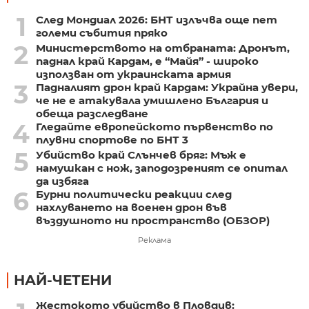
1
След Мондиал 2026: БНТ излъчва още пет
големи събития пряко
2
Министерството на отбраната: Дронът,
паднал край Кардам, е “Майя” - широко
използван от украинската армия
3
Падналият дрон край Кардам: Украйна увери,
че не е атакувала умишлено България и
обеща разследване
4
Гледайте европейското първенство по
плувни спортове по БНТ 3
5
Убийство край Слънчев бряг: Мъж е
намушкан с нож, заподозреният се опитал
да избяга
6
Бурни политически реакции след
нахлуването на военен дрон във
въздушното ни пространство (ОБЗОР)
Реклама
НАЙ-ЧЕТЕНИ
Жестокото убийство в Пловдив: