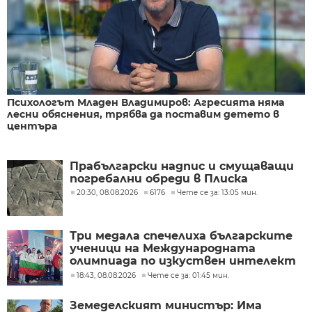
Психологът Младен Владимиров: Агресията няма
лесни обяснения, трябва да поставим детето в
центъра
Прабългарски надпис и смущаващи
погребални обреди в Плиска
20:30, 08.08.2026
6176
Чете се за: 13:05 мин.
Три медала спечелиха българските
ученици на Международната
олимпиада по изкуствен интелект
в Казахстан
18:43, 08.08.2026
Чете се за: 01:45 мин.
Земеделският министър: Има