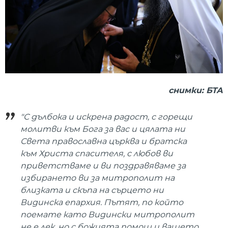
снимки: БТА
"С дълбока и искрена радост, с горещи
молитви към Бога за вас и цялата ни
Света православна църква и братска
към Христа спасителя, с любов ви
приветстваме и ви поздравяваме за
избирането ви за митрополит на
близката и скъпа на сърцето ни
Видинска епархия. Пътят, по който
поемате като Видински митрополит
не е лек, но с божията помощ и вашето