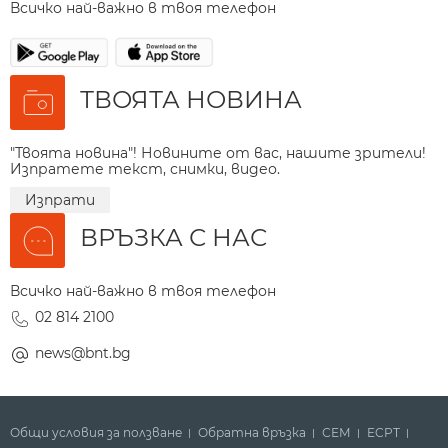
Всичко най-важно в твоя телефон
ТВОЯТА НОВИНА
"Твоята новина"! Новините от вас, нашите зрители!
Изпратете текст, снимки, видео.
Изпрати
ВРЪЗКА С НАС
Всичко най-важно в твоя телефон
02 814 2100
news@bnt.bg
Общи условия за ползване
Обратна връзка
СЕМ
ECPT