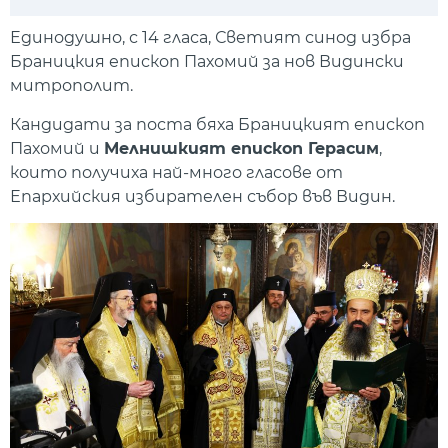
Play
Mute
Setti
Единодушно, с 14 гласа, Светият синод избра
Браницкия епископ Пахомий за нов Видински
митрополит.
Кандидати за поста бяха Браницкият епископ
Пахомий и
Мелнишкият епископ Герасим
,
които получиха най-много гласове от
Епархийския избирателен събор във Видин.