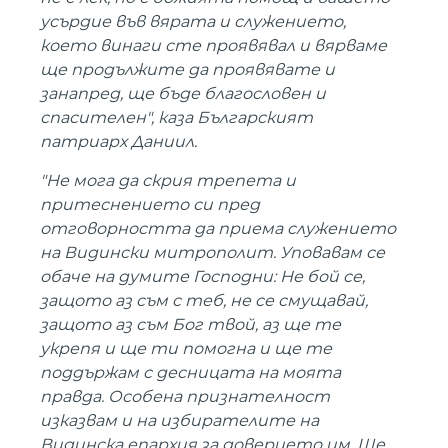
усърдие във вярата и служението,
което винаги сте проявявал и вярваме
ще продължите да проявявате и
занапред, ще бъде благословен и
спасителен", каза Българският
патриарх Даниил.
"Не мога да скрия трепета и
притеснението си пред
отговорността да приема служението
на Видински митрополит. Уповавам се
обаче на думите Господни: Не бой се,
защото аз съм с теб, не се смущавай,
защото аз съм Бог твой, аз ще те
укрепя и ще ти помогна и ще те
поддържам с десницата на моята
правда. Особена признателност
изказвам и на избирателите на
Видинска епархия за доверието им. Ще