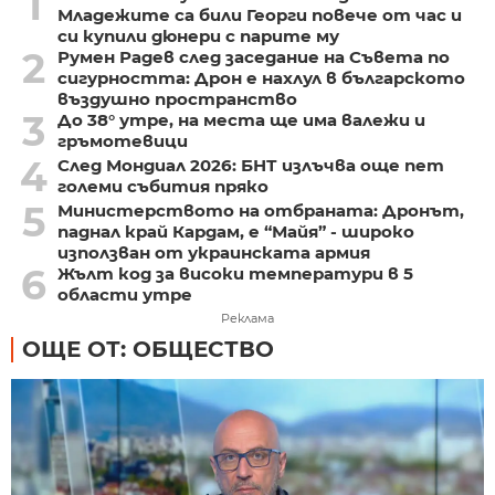
1
Младежите са били Георги повече от час и
си купили дюнери с парите му
2
Румен Радев след заседание на Съвета по
сигурността: Дрон е нахлул в българското
въздушно пространство
3
До 38° утре, на места ще има валежи и
гръмотевици
4
След Мондиал 2026: БНТ излъчва още пет
големи събития пряко
5
Министерството на отбраната: Дронът,
паднал край Кардам, е “Майя” - широко
използван от украинската армия
6
Жълт код за високи температури в 5
области утре
Реклама
ОЩЕ ОТ: ОБЩЕСТВО