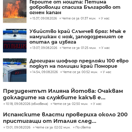
Героите от нощта: Петима
доброволци спасиха Българово от
огнен капан
15:37, 09.08.2026
Чете се за: 01:37 мин.
У нас
Убийство край Слънчев бряг: Мъж е
намушкан с нож, заподозреният се
опитал да избяга
13:07, 09.08.2026
Чете се за: 01:25 мин.
У нас
Дрогиран шофьор предложи 100 евро
подкуп на полицаи край Поморие
14:54, 09.08.2026
Чете се за: 00:52 мин.
У нас
Президентът Илияна Йотова: Очаквам
докладите на службите какъв е...
10:18, 09.08.2026 (обновена)
Чете се за: 02:50 мин.
У нас
Испанските власти провериха около 200
пристигащи от Италия след...
13:01, 09.08.2026
Чете се за: 02:02 мин.
По света