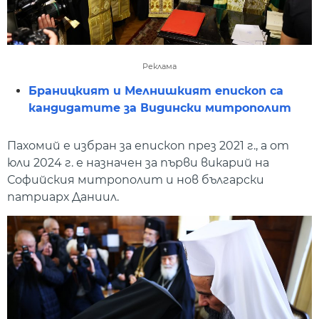
Реклама
Браницкият и Мелнишкият епископ са
кандидатите за Видински митрополит
Пахомий е избран за епископ през 2021 г., а от
юли 2024 г. е назначен за първи викарий на
Софийския митрополит и нов български
патриарх Даниил.