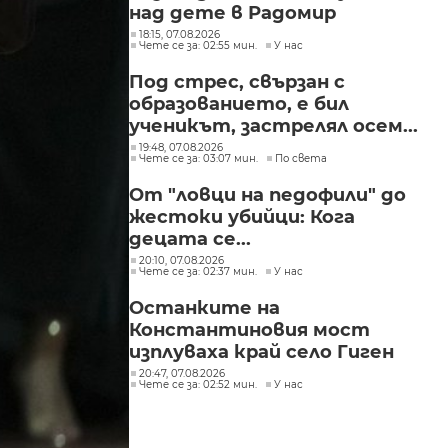
над дете в Радомир
18:15, 07.08.2026
Чете се за: 02:55 мин.
У нас
Под стрес, свързан с
образованието, е бил
ученикът, застрелял осем...
19:48, 07.08.2026
Чете се за: 03:07 мин.
По света
От "ловци на педофили" до
жестоки убийци: Кога
децата се...
20:10, 07.08.2026
Чете се за: 02:37 мин.
У нас
Останките на
Константиновия мост
изплуваха край село Гиген
20:47, 07.08.2026
Чете се за: 02:52 мин.
У нас