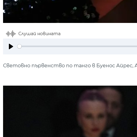
Слушай новината
Play
Световно първенство по танго в Буенос Айрес,