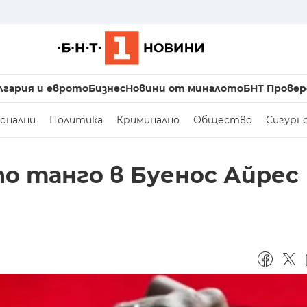
лгария и еврото
Бизнес
Новини от миналото
БНТ Провер
онални
Политика
Криминално
Общество
Сигурн
о танго в Буенос Айрес