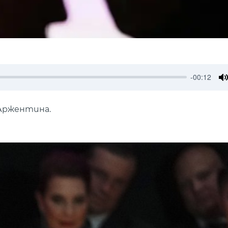
-00:12
M
 Аржентина.