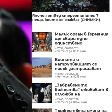
Япония отвъд стереотипите: 7
неща, които не очаквах (СНИМКИ)
Малък орган в Германия
ще свири едно
единствено
произведение до 2640 г.
17:39, 06.08.2026
Чете се за: 05:15 мин.
(СНИМКИ)
Войната и
натрупващият се
пясък застрашават
пирамидите в Судан
15:09, 06.08.2026
Чете се за: 02:15 мин.
(СНИМКИ)
„Забравените
божества“ оживяват в
изложба на
Националния
13:45, 06.08.2026
Чете се за: 00:47 мин.
археологически музей
(СНИМКИ)
Тържествена смяна на