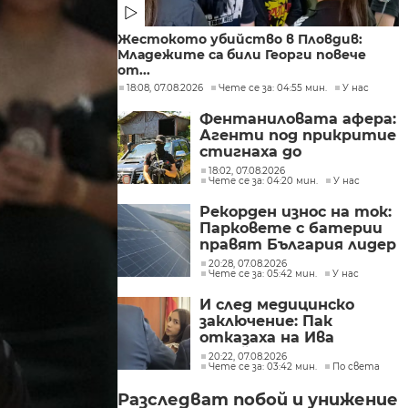
Жестокото убийство в Пловдив:
Младежите са били Георги повече
от...
18:08, 07.08.2026
Чете се за: 04:55 мин.
У нас
Фентаниловата афера:
Агенти под прикритие
стигнаха до
лабораторията във
18:02, 07.08.2026
Чете се за: 04:20 мин.
У нас
„Факултета“
Рекорден износ на ток:
Парковете с батерии
правят България лидер
на пазара
20:28, 07.08.2026
Чете се за: 05:42 мин.
У нас
И след медицинско
заключение: Пак
отказаха на Ива
Михайлова да се лекува
20:22, 07.08.2026
Чете се за: 03:42 мин.
По света
в България
Разследват побой и унижение