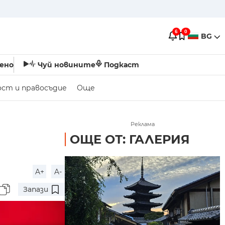
6
0
BG
ено
Чуй новините
Подкаст
ост и правосъдие
Още
Реклама
ОЩЕ ОТ: ГАЛЕРИЯ
A+
A-
Запази