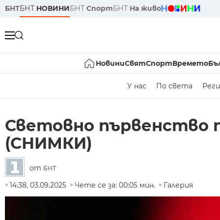
БНТ
БНТ
НОВИНИ
БНТ
Спорт
БНТ
На живо
Новини
Свят
Спорт
Времето
Бъ
У нас
По света
Реги
Световно първенство п
(СНИМКИ)
от
БНТ
14:38, 03.09.2025
Чете се за: 00:05 мин.
Галерия