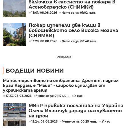
включиха в гасенето на пожара в
Асеновградско (СНИМКИ)
15:01, 08.08.2026
Чете се за: 01:02 мин.
Пожар изпепели две къщи в
бобошевското село Висока могила
(СНИМКИ)
13:29, 08.08.2026
Чете се за: 00:40 мин.
Реклама
ВОДЕЩИ НОВИНИ
Министерството на отбраната: Дронът, паднал
край Кардам, е “Майя” - широко използван от
украинската армия
17:23, 08.08.2026
Чете се за: 01:17 мин.
У нас
МВнР привика посланика на Украйна
Олеся Илашчук заради нахлуването
на дрон
19:24, 08.08.2026
Чете се за: 00:25 мин.
У нас