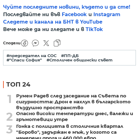
Чуйте последните новини, където и да сте!
Последвайте ни във
Facebook
и
Instagram
Следете и канала на БНТ в YouTube
Вече може да ни гледате и в
TikTok
Сподели
#председател на СОС
#ПП-ДБ
#"Спаси София"
#Столичен общински съвет
ТОП 24
1
Румен Радев след заседание на Съвета по
сигурността: Дрон е нахлул в българското
въздушно пространство
2
Опасно високи температури днес, валежи и
гръмотевици утре
3
Гонка с полицията в столичния квартал
"Борово", задържан е мъж, у когото са
намерени дрога и 460 000 евро