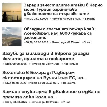
Заради зачестилите атаки в Черно
море: Турция ограничава
движението на търговските
кораби
18:01, 08.08.2026
Чете се за: 00:52 мин.
Балкани
Овладян е големият пожар край
Асеновград, над 6000 декара са
засегнати
18:39, 08.08.2026
Чете се за: 02:15 мин.
У нас
Загуби за милиарди в Европа заради
жегите, сушата и пожарите
17:38, 08.08.2026
Чете се за: 02:47 мин.
Икономика
Зеленски в Белград: Разбирам
скептицизма на Вучич към ЕС, но...
15:22, 08.08.2026
Чете се за: 05:35 мин.
По света
Камион спука гума в движение и едва не
премаза лека кола на...
12:00, 08.08.2026
Чете се за: 01:07 мин.
У нас