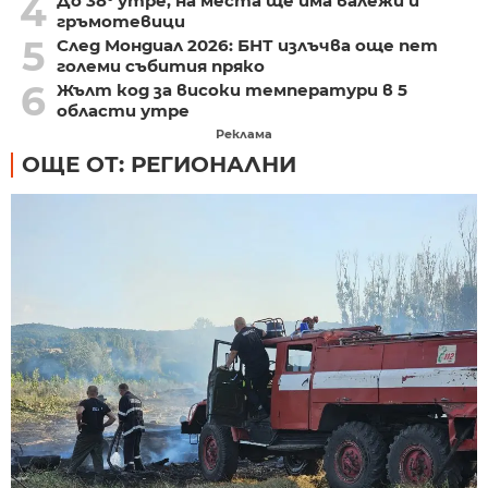
4
До 38° утре, на места ще има валежи и
гръмотевици
5
След Мондиал 2026: БНТ излъчва още пет
големи събития пряко
6
Жълт код за високи температури в 5
области утре
Реклама
ОЩЕ ОТ: РЕГИОНАЛНИ