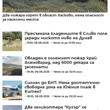
Два пожара горят в област Хасково, няма опасност
за населени места
Пресъхнаха кладенците в Сливо поле
заради ниското ниво на Дунав
19:19, 08.08.2026
Чете се за: 01:55 мин.
Овладян е големият пожар край
Асеновград, над 6000 декара са
засегнати
18:39, 08.08.2026
Чете се за: 02:15 мин.
Сигнал до БНТ: Няма достатъчно
свободна зона на Южния плаж в
Китен?
18:25, 08.08.2026
Чете се за: 02:20 мин.
Два хеликоптера "Кугър" се