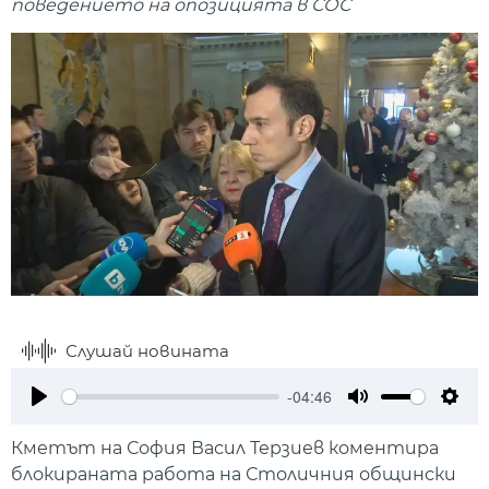
поведението на опозицията в СОС
Слушай новината
-04:46
Play
Mute
Setti
Кметът на София Васил Терзиев коментира
блокираната работа на Столичния общински