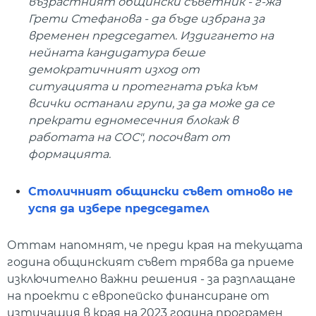
възрастният общински съветник - г-жа
Грети Стефанова - да бъде избрана за
временен председател. Издигането на
нейната кандидатура беше
демократичният изход от
ситуацията и протегната ръка към
всички останали групи, за да може да се
прекрати едномесечния блокаж в
работата на СОС", посочват от
формацията.
Столичният общински съвет отново не
успя да избере председател
Оттам напомнят, че преди края на текущата
година общинският съвет трябва да приеме
изключително важни решения - за разплащане
на проекти с европейско финансиране от
изтичащия в края на 2023 година програмен