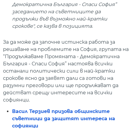
Демократична България - Спаси София”
заседанието на съветниците да
продължи във възможно най-кратки
срокове", се казва в позицията.
За да може да започне истинска работа за
решаване на проблемите на София, групата на
“Продължаваме Промяната - Демократична
България - Спаси София” настоява всички
останали политически сили в най-кратки
срокове ясно да заявят дали са готови на
разумни преговори или ще продължават да
действат срещу интересите на всички
софиянци.
Васил Терзиев призова общинските
съветници да защитят интереса на
софиянци