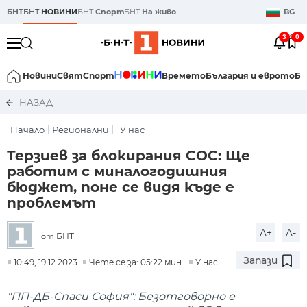
БНТ
БНТ
НОВИНИ
БНТ
Спорт
БНТ
На живо
BG
3
0
Новини
Свят
Спорт
Времето
България и еврото
Би
НАЗАД
Начало
Регионални
У нас
Терзиев за блокирания СОС: Ще
работим с миналогодишния
бюджет, поне се видя къде е
проблемът
A+
A-
БНТ
от
Запази
10:49, 19.12.2023
Чете се за: 05:22 мин.
У нас
"ПП-ДБ-Спаси София": Безотговорно е