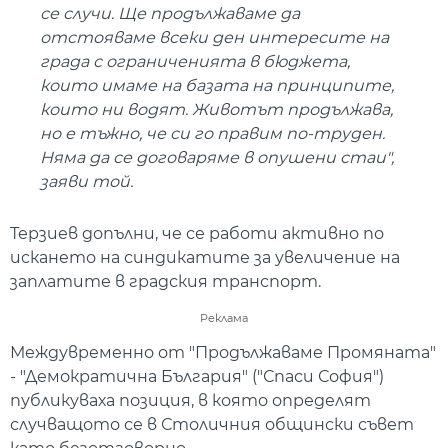
се случи. Ще продължаваме да
отстояваме всеки ден интересите на
града с ограниченията в бюджета,
които имаме на базата на принципите,
които ни водят. Животът продължава,
но е тъжно, че си го правим по-труден.
Няма да се договаряме в опушени стаи",
заяви той.
Терзиев допълни, че се работи активно по
искането на синдикатите за увеличение на
заплатите в градския транспорт.
Реклама
Междувременно от "Продължаваме Промяната"
- "Демократична България" ("Спаси София")
публикуваха позиция, в която определят
случващото се в Столичния общински съвет