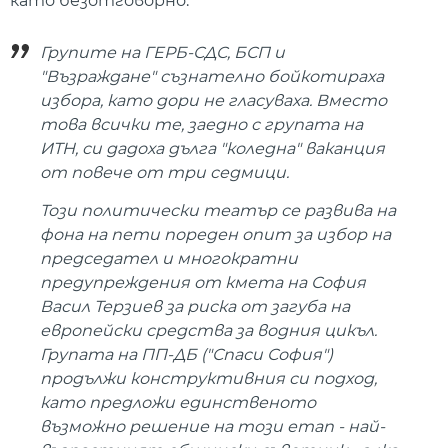
като безотговорно.
Групите на ГЕРБ-СДС, БСП и
"Възраждане" съзнателно бойкотираха
избора, като дори не гласуваха. Вместо
това всички те, заедно с групата на
ИТН, си дадоха дълга "коледна" ваканция
от повече от три седмици.
Този политически театър се развива на
фона на пети пореден опит за избор на
председател и многократни
предупреждения от кмета на София
Васил Терзиев за риска от загуба на
европейски средства за водния цикъл.
Групата на ПП-ДБ ("Спаси София")
продължи конструктивния си подход,
като предложи единственото
възможно решение на този етап - най-