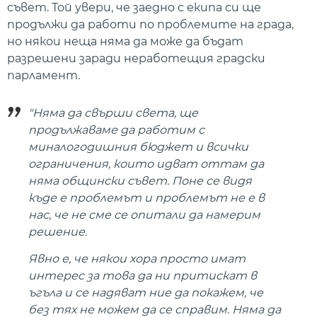
съвет. Той увери, че заедно с екипа си ще
продължи да работи по проблемите на града,
но някои неща няма да може да бъдат
разрешени заради неработещия градски
парламент.
"Няма да свърши света, ще
продължаваме да работим с
миналогодишния бюджет и всички
ограничения, които идват оттам да
няма общински съвет. Поне се видя
къде е проблемът и проблемът не е в
нас, че не сме се опитали да намерим
решение.
Явно е, че някои хора просто имат
интерес за това да ни притискат в
ъгъла и се надяват ние да покажем, че
без тях не можем да се справим. Няма да