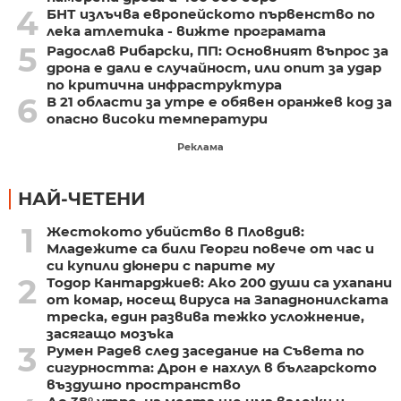
4
БНТ излъчва европейското първенство по
лека атлетика - вижте програмата
5
Радослав Рибарски, ПП: Основният въпрос за
дрона е дали е случайност, или опит за удар
по критична инфраструктура
6
В 21 области за утре е обявен оранжев код за
опасно високи температури
Реклама
НАЙ-ЧЕТЕНИ
1
Жестокото убийство в Пловдив:
Младежите са били Георги повече от час и
си купили дюнери с парите му
2
Тодор Кантарджиев: Ако 200 души са ухапани
от комар, носещ вируса на Западнонилската
треска, един развива тежко усложнение,
засягащо мозъка
3
Румен Радев след заседание на Съвета по
сигурността: Дрон е нахлул в българското
въздушно пространство