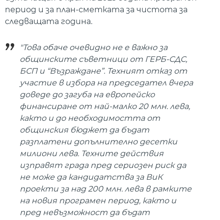
период и за план-сметката за чистота за
следващата година.
"Това обаче очевидно не е важно за
общинските съветници от ГЕРБ-СДС,
БСП и “Възраждане”. Техният отказ от
участие в избора на председател вчера
доведе до загуба на европейско
финансиране от най-малко 20 млн. лева,
както и до необходимостта от
общинския бюджет да бъдат
разплатени допълнително десетки
милиони лева. Техните действия
изправят града пред сериозен риск да
не може да кандидатства за ВиК
проекти за над 200 млн. лева в рамките
на новия програмен период, както и
пред невъзможност да бъдат