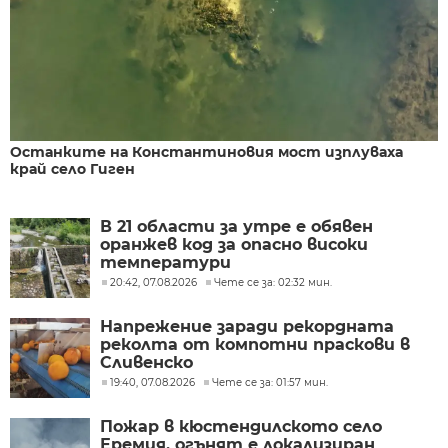
Останките на Константиновия мост изплуваха
край село Гиген
В 21 области за утре е обявен
оранжев код за опасно високи
температури
20:42, 07.08.2026
Чете се за: 02:32 мин.
Напрежение заради рекордната
реколта от компотни праскови в
Сливенско
19:40, 07.08.2026
Чете се за: 01:57 мин.
Пожар в кюстендилското село
Еремия, огънят е локализиран