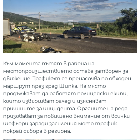
Към момента пътят в района на
местопроизшествието остава затворен за
движение. Трафикът се пренасочва по обходен
маршрут през град Шипка. На място
продължават да работят полицейски екипи,
които извършват оглед и изясняват
причините за инцидента. Органите на реда
призовават за повишено внимание от всички
шофьори заради засиления мото трафик
покрай събора в региона.