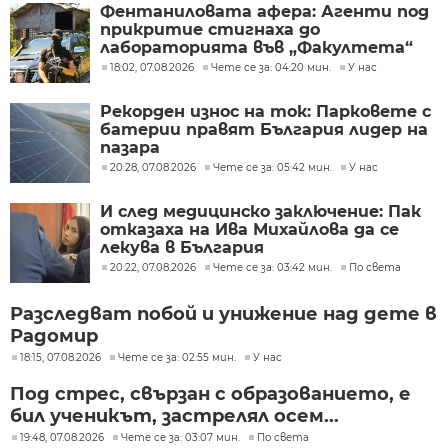
Фентаниловата афера: Агенти под
прикритие стигнаха до
лабораторията във „Факултета“
18:02, 07.08.2026
Чете се за: 04:20 мин.
У нас
Рекорден износ на ток: Парковете с
батерии правят България лидер на
пазара
20:28, 07.08.2026
Чете се за: 05:42 мин.
У нас
И след медицинско заключение: Пак
отказаха на Ива Михайлова да се
лекува в България
20:22, 07.08.2026
Чете се за: 03:42 мин.
По света
Разследват побой и унижение над дете в
Радомир
18:15, 07.08.2026
Чете се за: 02:55 мин.
У нас
Под стрес, свързан с образованието, е
бил ученикът, застрелял осем...
19:48, 07.08.2026
Чете се за: 03:07 мин.
По света