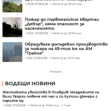
19:08, 07.08.2026
Чете се за: 00:40 мин.
Пожар до първомайския квартал
„Дебър“, няма опасност за
населението
19:03, 07.08.2026
Чете се за: 00:55 мин.
Образуваха досъдебно производство
за пожара на 69-тия км на АМ
"Тракия"
18:31, 07.08.2026
Чете се за: 02:15 мин.
Реклама
ВОДЕЩИ НОВИНИ
Жестокото убийство в Пловдив: Младежите са
били Георги повече от час и си купили дюнери с
парите му
18:08, 07.08.2026
Чете се за: 04:55 мин.
У нас