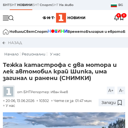
БНТ
БНТ
НОВИНИ
БНТ
Спорт
БНТ
На живо
BG
6
0
Новини
Свят
Спорт
Времето
България и еврото
Би
НАЗАД
Начало
Регионални
У нас
Тежка катастрофа с два мотора и
лек автомобил край Шипка, има
загинал и ранени (СНИМКИ)
A+
A-
БНТ
Репортер: Иван Янев
от
20:06, 13.06.2026
10302
Чете се за: 01:47 мин.
Запази
У нас