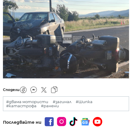
Сподели
#двама мотористи
#загинал
#Шипка
#катастрофа
#ранени
Последвайте ни