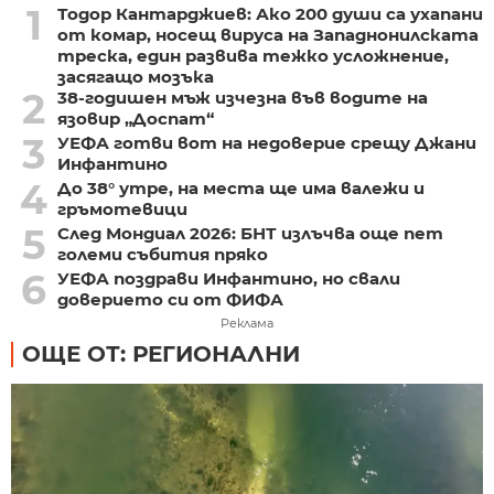
1
Тодор Кантарджиев: Ако 200 души са ухапани
от комар, носещ вируса на Западнонилската
треска, един развива тежко усложнение,
засягащо мозъка
2
38-годишен мъж изчезна във водите на
язовир „Доспат“
3
УЕФА готви вот на недоверие срещу Джани
Инфантино
4
До 38° утре, на места ще има валежи и
гръмотевици
5
След Мондиал 2026: БНТ излъчва още пет
големи събития пряко
6
УЕФА поздрави Инфантино, но свали
доверието си от ФИФА
Реклама
ОЩЕ ОТ: РЕГИОНАЛНИ