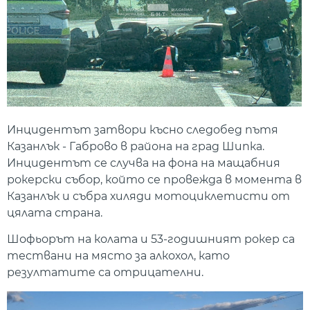
Инцидентът затвори късно следобед пътя
Казанлък - Габрово в района на град Шипка.
Инцидентът се случва на фона на мащабния
рокерски събор, който се провежда в момента в
Казанлък и събра хиляди мотоциклетисти от
цялата страна.
Шофьорът на колата и 53-годишният рокер са
тествани на място за алкохол, като
резултатите са отрицателни.