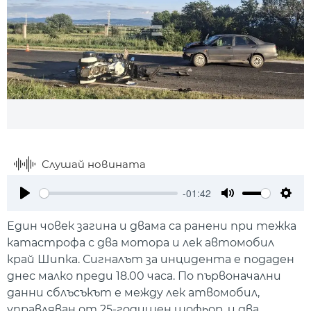
Слушай новината
-01:42
Play
Mute
Setti
Един човек загина и двама са ранени при тежка
катастрофа с два мотора и лек автомобил
край Шипка. Сигналът за инцидента е подаден
днес малко преди 18.00 часа. По първоначални
данни сблъсъкът е между лек атвомобил,
управляван от 25-годишен шофьор, и два