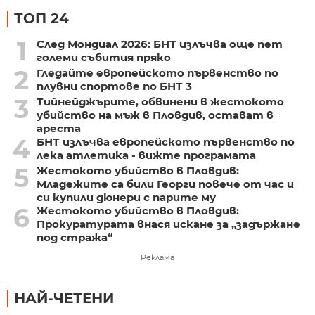
ТОП 24
1
След Мондиал 2026: БНТ излъчва още пет
големи събития пряко
2
Гледайте европейското първенство по
плувни спортове по БНТ 3
3
Тийнейджърите, обвинени в жестокото
убийство на мъж в Пловдив, остават в
ареста
4
БНТ излъчва европейското първенство по
лека атлетика - вижте програмата
5
Жестокото убийство в Пловдив:
Младежите са били Георги повече от час и
си купили дюнери с парите му
6
Жестокото убийство в Пловдив:
Прокуратурата внася искане за „задържане
под стража“
Реклама
НАЙ-ЧЕТЕНИ