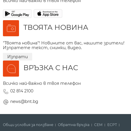
Всичко най-важно в твоя телефон
ТВОЯТА НОВИНА
"Твоята новина"! Новините от вас, нашите зрители!
Изпратете текст, снимки, видео.
Изпрати
ВРЪЗКА С НАС
Всичко най-важно в твоя телефон
02 814 2100
news@bnt.bg
Общи условия за ползване
Обратна връзка
СЕМ
ECPT