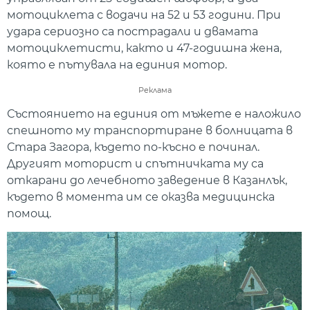
мотоциклета с водачи на 52 и 53 години. При
удара сериозно са пострадали и двамата
мотоциклетисти, както и 47-годишна жена,
която е пътувала на единия мотор.
Реклама
Състоянието на единия от мъжете е наложило
спешното му транспортиране в болницата в
Стара Загора, където по-късно е починал.
Другият моторист и спътничката му са
откарани до лечебното заведение в Казанлък,
където в момента им се оказва медицинска
помощ.