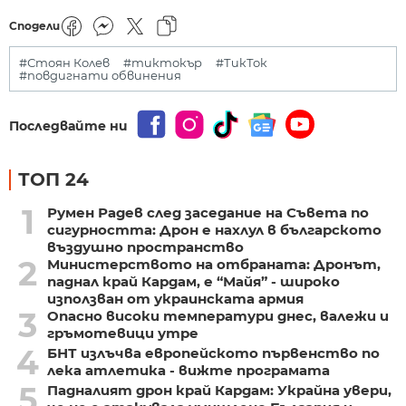
Сподели
#Стоян Колев
#тиктокър
#ТикТок
#повдигнати обвинения
Последвайте ни
ТОП 24
1
Румен Радев след заседание на Съвета по
сигурността: Дрон е нахлул в българското
въздушно пространство
2
Министерството на отбраната: Дронът,
паднал край Кардам, е “Майя” - широко
използван от украинската армия
3
Опасно високи температури днес, валежи и
гръмотевици утре
4
БНТ излъчва европейското първенство по
лека атлетика - вижте програмата
5
Падналият дрон край Кардам: Украйна увери,