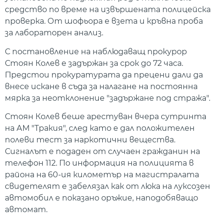
средство по време на извършената полицейска
проверка. От шофьора е взета и кръвна проба
за лабораторен анализ.
С постановление на наблюдаващ прокурор
Стоян Колев е задържан за срок до 72 часа.
Предстои прокуратурата да прецени дали да
внесе искане в съда за налагане на постоянна
мярка за неотклонение "задържане под стража".
Стоян Колев беше арестуван вчера сутринта
на АМ "Тракия", след като е дал положителен
полеви тест за наркотични вещества.
Сигналът е подаден от случаен гражданин на
телефон 112. По информация на полицията в
района на 60-ия километър на магистралата
свидетелят е забелязал как от люка на луксозен
автомобил е показано оръжие, наподобяващо
автомат.