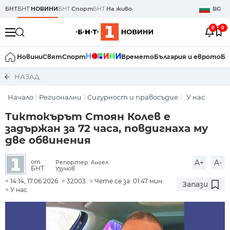
БНТ
БНТ
НОВИНИ
БНТ
Спорт
БНТ
На живо
BG
0
0
Новини
Свят
Спорт
Времето
България и еврото
Би
НАЗАД
Начало
Регионални
Сигурност и правосъдие
У нас
Тиктокърът Стоян Колев е
задържан за 72 часа, повдигнаха му
две обвинения
A+
A-
от
Репортер: Ангел
БНТ
Узунов
14:14, 17.06.2026
32003
Чете се за: 01:47 мин.
Запази
У нас