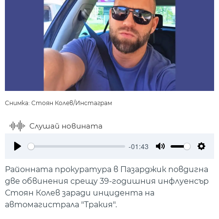
Снимка: Стоян Колев/Инстаграм
Слушай новината
-01:43
Play
Mute
Setti
Районната прокуратура в Пазарджик повдигна
две обвинения срещу 39-годишния инфлуенсър
Стоян Колев заради инцидента на
автомагистрала "Тракия".