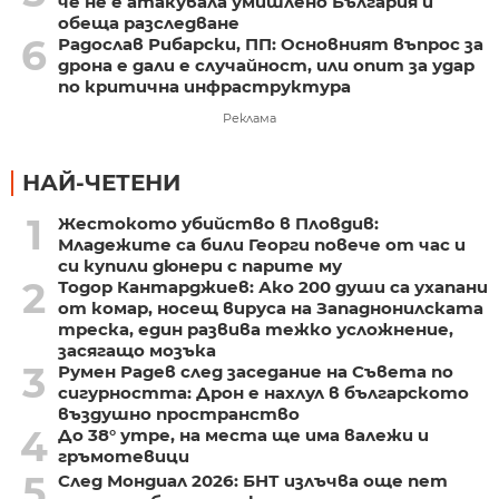
че не е атакувала умишлено България и
обеща разследване
6
Радослав Рибарски, ПП: Основният въпрос за
дрона е дали е случайност, или опит за удар
по критична инфраструктура
Реклама
НАЙ-ЧЕТЕНИ
1
Жестокото убийство в Пловдив:
Младежите са били Георги повече от час и
си купили дюнери с парите му
2
Тодор Кантарджиев: Ако 200 души са ухапани
от комар, носещ вируса на Западнонилската
треска, един развива тежко усложнение,
засягащо мозъка
3
Румен Радев след заседание на Съвета по
сигурността: Дрон е нахлул в българското
въздушно пространство
4
До 38° утре, на места ще има валежи и
гръмотевици
5
След Мондиал 2026: БНТ излъчва още пет