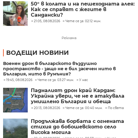
50° в колата и на пешеходната алея:
Как се справят с жегите в
Сандански?
21:05, 08.08.2026
Чете се за: 02:12 мин.
Реклама
ВОДЕЩИ НОВИНИ
Военен дрон в българското въздушно
пространство - защо не е бил засечен нито в
България, нито в Румъния?
19:45, 08.08.2026
Чете се за: 03:27 мин.
У нас
Падналият дрон край Кардам:
Украйна увери, че не е атакувала
умишлено България и обеща
разследване
20:13, 08.08.2026
Чете се за: 00:40 мин.
По света
Продължава борбата с огнената
стихия до бобошевското село
Висока могила