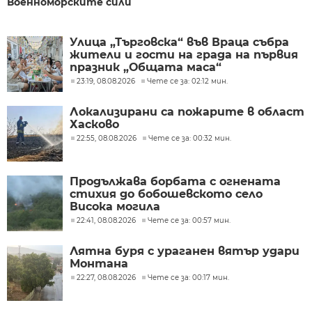
Военноморските сили
Улица „Търговска“ във Враца събра
жители и гости на града на първия
празник „Общата маса“
23:19, 08.08.2026
Чете се за: 02:12 мин.
Локализирани са пожарите в област
Хасково
22:55, 08.08.2026
Чете се за: 00:32 мин.
Продължава борбата с огнената
стихия до бобошевското село
Висока могила
22:41, 08.08.2026
Чете се за: 00:57 мин.
Лятна буря с ураганен вятър удари
Монтана
22:27, 08.08.2026
Чете се за: 00:17 мин.