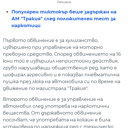
Реклама
Популярен тиктокър беше задържан на
АМ "Тракия" след положителен тест за
наркотици
Първото обвинение е за хулиганство,
извършено при управление на моторно
превозно средство. Според обвинението на 16
юни той е извършил непристойни действия,
грубо нарушаващи обществения ред, като е
шофирал агресивно и е показвал пневматична
пушка през люка на автомобила си по време на
движение по магистрала "Тракия".
Второто обвинение е за управление на
автомобил след употреба на наркотични
вещества. От държавното обвинение
посочват, че употребата на кокаин е била
установена по надлежния ред с техническо