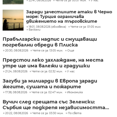
22:41, 08.08.2026
Чете се за: 00:57 мин.
У нас
Заради зачестилите атаки в Черно
море: Турция ограничава
движението на търговските
кораби
18:01, 08.08.2026 (обновена)
Чете се за: 01:05 мин.
Балкани
Прабългарски надпис и смущаващи
погребални обреди в Плиска
20:30, 08.08.2026
Чете се за: 13:05 мин.
Още
Предстои леко захлаждане, на места
утре ще има валежи и градушки
21:24, 08.08.2026
Чете се за: 02:32 мин.
У нас
Загуби за милиарди в Европа заради
жегите, сушата и пожарите
17:38, 08.08.2026
Чете се за: 02:47 мин.
Икономика
Вучич след срещата със Зеленски:
Сърбия ще подкрепя независимостта...
20:22, 08.08.2026
Чете се за: 03:30 мин.
По света