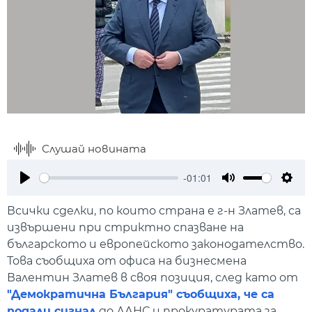
Слушай новината
-01:01
Play
Mute
Setti
Всички сделки, по които страна е г-н Златев, са
извършени при стриктно спазване на
българското и европейското законодателство.
Това съобщиха от офиса на бизнесмена
Валентин Златев в своя позиция, след като от
"Демократична България" съобщиха, че са
подали сигнал
до ДАНС и прокуратурата за