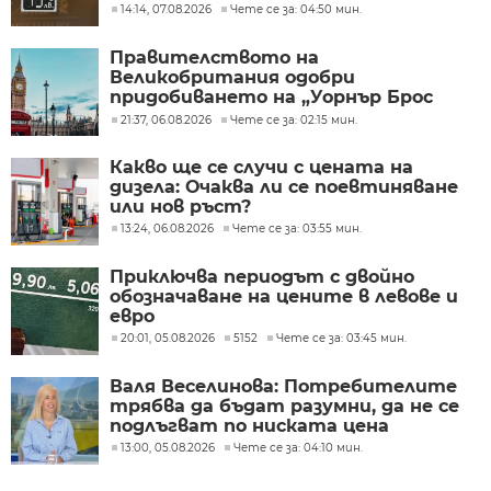
14:14, 07.08.2026
Чете се за: 04:50 мин.
Правителството на
Великобритания одобри
придобиването на „Уорнър Брос
Дискавъри“ от „Парамаунт“ за 110
21:37, 06.08.2026
Чете се за: 02:15 мин.
млрд. долара
Какво ще се случи с цената на
дизела: Очаква ли се поевтиняване
или нов ръст?
13:24, 06.08.2026
Чете се за: 03:55 мин.
Приключва периодът с двойно
обозначаване на цените в левове и
евро
20:01, 05.08.2026
5152
Чете се за: 03:45 мин.
Валя Веселинова: Потребителите
трябва да бъдат разумни, да не се
подлъгват по ниската цена
13:00, 05.08.2026
Чете се за: 04:10 мин.