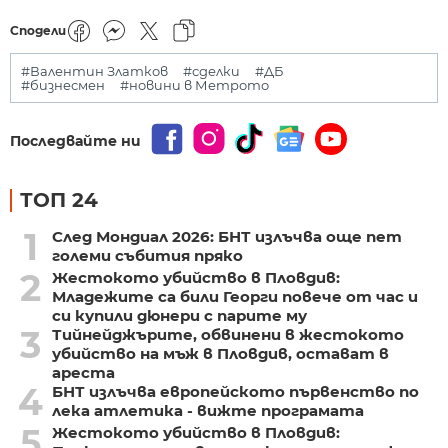
Сподели
#Валентин Златков
#сделки
#ДБ
#бизнесмен
#новини в Метрото
Последвайте ни
ТОП 24
1
След Мондиал 2026: БНТ излъчва още пет
големи събития пряко
2
Жестокото убийство в Пловдив:
Младежите са били Георги повече от час и
си купили дюнери с парите му
3
Тийнейджърите, обвинени в жестокото
убийство на мъж в Пловдив, остават в
ареста
4
БНТ излъчва европейското първенство по
лека атлетика - вижте програмата
5
Жестокото убийство в Пловдив: