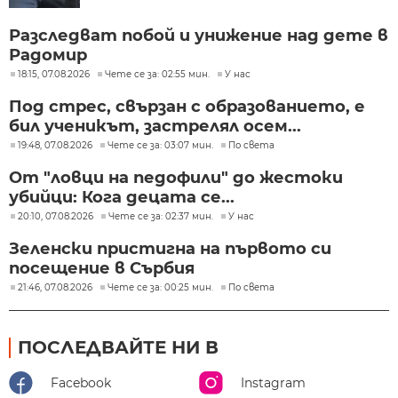
Разследват побой и унижение над дете в
Радомир
18:15, 07.08.2026
Чете се за: 02:55 мин.
У нас
Под стрес, свързан с образованието, е
бил ученикът, застрелял осем...
19:48, 07.08.2026
Чете се за: 03:07 мин.
По света
От "ловци на педофили" до жестоки
убийци: Кога децата се...
20:10, 07.08.2026
Чете се за: 02:37 мин.
У нас
Зеленски пристигна на първото си
посещение в Сърбия
21:46, 07.08.2026
Чете се за: 00:25 мин.
По света
ПОСЛЕДВАЙТЕ НИ В
Facebook
Instagram