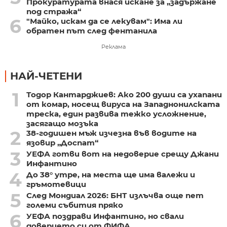
Прокуратурата внася искане за „задържане
под стража“
6
"Майко, искам да се лекувам": Има ли
обратен път след фентанила
Реклама
НАЙ-ЧЕТЕНИ
1
Тодор Кантарджиев: Ако 200 души са ухапани
от комар, носещ вируса на Западнонилската
треска, един развива тежко усложнение,
засягащо мозъка
2
38-годишен мъж изчезна във водите на
язовир „Доспат“
3
УЕФА готви вот на недоверие срещу Джани
Инфантино
4
До 38° утре, на места ще има валежи и
гръмотевици
5
След Мондиал 2026: БНТ излъчва още пет
големи събития пряко
6
УЕФА поздрави Инфантино, но свали
доверието си от ФИФА