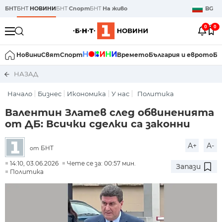
БНТ
БНТ
НОВИНИ
БНТ
Спорт
БНТ
На живо
BG
0
0
Новини
Свят
Спорт
Времето
България и еврото
Би
НАЗАД
Начало
Бизнес
Икономика
У нас
Политика
Валентин Златев след обвиненията
от ДБ: Всички сделки са законни
A+
A-
БНТ
от
14:10, 03.06.2026
Чете се за: 00:57 мин.
Запази
Политика