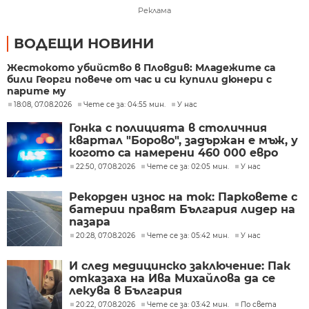
Реклама
ВОДЕЩИ НОВИНИ
Жестокото убийство в Пловдив: Младежите са
били Георги повече от час и си купили дюнери с
парите му
18:08, 07.08.2026
Чете се за: 04:55 мин.
У нас
Гонка с полицията в столичния
квартал "Борово", задържан е мъж, у
когото са намерени 460 000 евро
22:50, 07.08.2026
Чете се за: 02:05 мин.
У нас
Рекорден износ на ток: Парковете с
батерии правят България лидер на
пазара
20:28, 07.08.2026
Чете се за: 05:42 мин.
У нас
И след медицинско заключение: Пак
отказаха на Ива Михайлова да се
лекува в България
20:22, 07.08.2026
Чете се за: 03:42 мин.
По света