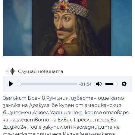
Слушай новината
-01:54
Play
Mute
Setti
Замъкът Бран в Румъния, известен още като
замъка на Дракула, бе купен от американския
бизнесмен Джоел Уайншанкър, който отговаря
за наследството на Елвис Пресли, предава
Диджи24. Той е закупил от наследниците на
румънската принцеса Иляна (най-малката