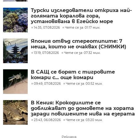
Турски изследователи откриха най-
голямата коралова гора,
установявана в Егейско море
14:35, 07.08.2026
Чете се за: 01:17 мин.
Япония отвъд стереотипите: 7
неща, които не очаквах (СНИМКИ)
13:19, 07.08.2026
Чете се за: 07:32 мин.
В САЩ се борят с тигровите
комари с... още комари
09:49, 07.08.2026
Чете се за: 00:52 мин.
В Кения: Крокодилите се
доближават до домовете на хората
заради повишените нива на езерата
23:43, 06.08.2026
Чете се за: 03:20 мин.
Реклама