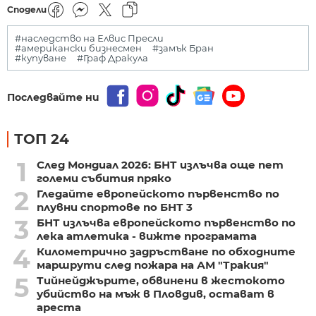
Сподели
#наследство на Елвис Пресли
#американски бизнесмен
#замък Бран
#купуване
#Граф Дракула
Последвайте ни
ТОП 24
1
След Мондиал 2026: БНТ излъчва още пет
големи събития пряко
2
Гледайте европейското първенство по
плувни спортове по БНТ 3
3
БНТ излъчва европейското първенство по
лека атлетика - вижте програмата
4
Километрично задръстване по обходните
маршрути след пожара на АМ "Тракия"
5
Тийнейджърите, обвинени в жестокото
убийство на мъж в Пловдив, остават в
ареста