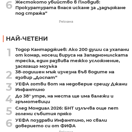
6
Жестокото убийство в Пловдив:
Прокуратурата внася искане за „задържане
под стража“
Реклама
НАЙ-ЧЕТЕНИ
1
Тодор Кантарджиев: Ако 200 души са ухапани
от комар, носещ вируса на Западнонилската
треска, един развива тежко усложнение,
засягащо мозъка
2
38-годишен мъж изчезна във водите на
язовир „Доспат“
3
УЕФА готви вот на недоверие срещу Джани
Инфантино
4
До 38° утре, на места ще има валежи и
гръмотевици
5
След Мондиал 2026: БНТ излъчва още пет
големи събития пряко
6
УЕФА поздрави Инфантино, но свали
доверието си от ФИФА
Реклама