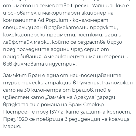
от името на семейство Пресли. Уайншанкър е
и основател и мажоритарен акционер на
компанията Ad Populum - конгломерат,
специализиран в развлекателни продукти,
колекционерски предмети, костюми, игри и
лайфстайл марки, който се разраства бързо
през последните години чрез серия от
придобивания. Американецът има интереси и
във филмовата индустрия.
Замъкът Бран е една от най-посещаваните
туристически атракции в Румъния. Разположен
само на 30 километра от Брашов, той е
известен като „Замъка на Дракула“ заради
връзката си с романа на Брам Стокър.
Построен е през 1377 г. като защитна крепост.
През 1920 се превръща в резиденция на кралица
Мария.