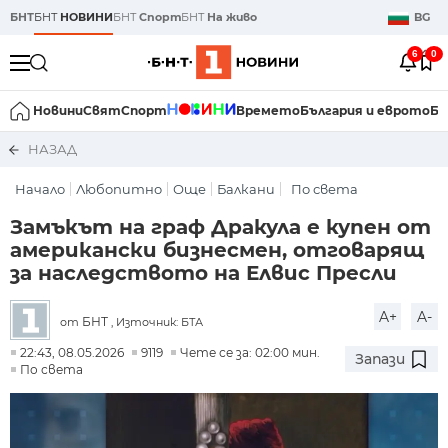
БНТ
БНТ
НОВИНИ
БНТ
Спорт
БНТ
На живо
BG
6
0
Новини
Свят
Спорт
Времето
България и еврото
Би
НАЗАД
Начало
Любопитно
Още
Балкани
По света
Замъкът на граф Дракула е купен от
американски бизнесмен, отговарящ
за наследството на Елвис Пресли
A+
A-
БНТ
от
, Източник: БТА
22:43, 08.05.2026
9119
Чете се за: 02:00 мин.
Запази
По света