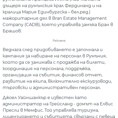
дъщеря на румънския крал Фердинанд и на
кралица Мария Единбургска – бел.ред.)
мажоритарния дял в Bran Estate Management
Company (CADB), която управлява замъка Бран в
Брашов.
Реклама
Веднага след придобиването е започнала и
кампания за набиране на персонал в Румъния,
който да се занимава с продажба на билети,
координация на персонала, поддръжка,
организация на събития, финансов отчет,
развитие на екипа, включително екскурзоводи,
търговски и административен персонал.
Джоел Уайншанкър е известен като
администратор на Грейсланд - домът на Елвис
Пресли в Мемфис. Той управлява туризма,
лицензирането и събитията, свързани с певеца