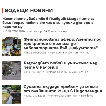
ВОДЕЩИ НОВИНИ
Жестокото убийство в Пловдив: Младежите са
били Георги повече от час и си купили дюнери с
парите му
18:08, 07.08.2026
Чете се за: 04:55 мин.
У нас
Фентаниловата афера: Агенти под
прикритие стигнаха до
лабораторията във „Факултета“
18:02, 07.08.2026
Чете се за: 04:20 мин.
У нас
Разследват побой и унижение над
дете в Радомир
18:15, 07.08.2026
Чете се за: 02:55 мин.
У нас
Сушата създаде проблем за много
от плаващите къщи в Нидерландия
17:10, 07.08.2026
Чете се за: 01:50 мин.
По света