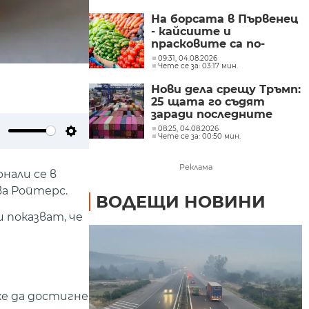
На борсата в Първенец
- кайсиите и
прасковите са по-
евтини от миналата
09:31, 04.08.2026
Чете се за: 03:17 мин.
година
Нови дела срещу Тръмп:
25 щата го съдят
заради последните
мита върху вноса
08:25, 04.08.2026
Чете се за: 00:50 мин.
ute
Settings
Реклама
нали се в
ва Ройтерс.
ВОДЕЩИ НОВИНИ
 показват, че
же да достигне