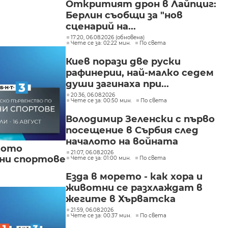
Откритият дрон в Лайпциг:
Берлин съобщи за "нов
сценарий на...
17:20, 06.08.2026 (обновена)
Чете се за: 02:22 мин.
По света
Киев порази две руски
рафинерии, най-малко седем
души загинаха при...
20:36, 06.08.2026
Чете се за: 00:50 мин.
По света
Володимир Зеленски с първо
посещение в Сърбия след
началото на войната
кото
21:07, 06.08.2026
вни спортове
Чете се за: 01:00 мин.
По света
Езда в морето - как хора и
животни се разхлаждат в
жегите в Хърватска
21:59, 06.08.2026
Чете се за: 00:37 мин.
По света