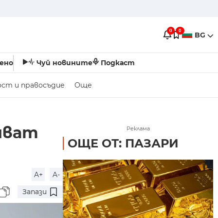
0
0
BG
ено
Чуй новините
Подкаст
ост и правосъдие
Още
яват
Реклама
ОЩЕ ОТ: ПАЗАРИ
A+
A-
Запази