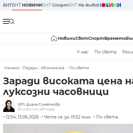
БНТ
БНТ
НОВИНИ
БНТ
Спорт
БНТ
На живо
Новини
Свят
Спорт
Времето
Бъ
У нас
По света
Реги
Начало
Пазари
Икономика
По света
Заради високата цена 
луксозни часовници
от
Диана Симеонова
Всичко от автора
12:54, 13.06.2026
Чете се за: 01:52 мин.
По света