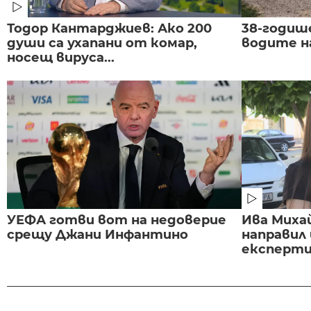
Тодор Кантарджиев: Ако 200
38-годиш
души са ухапани от комар,
водите н
носещ вируса...
УЕФА готви вот на недоверие
Ива Миха
срещу Джани Инфантино
направил
експертиз