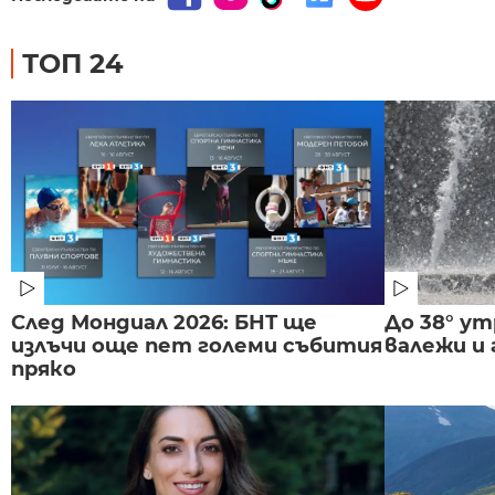
ТОП 24
След Мондиал 2026: БНТ ще
До 38° ут
излъчи още пет големи събития
валежи и
пряко