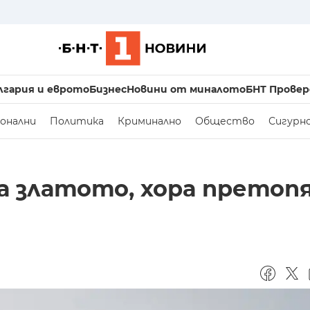
лгария и еврото
Бизнес
Новини от миналото
БНТ Провер
онални
Политика
Криминално
Общество
Сигурн
на златото, хора претоп