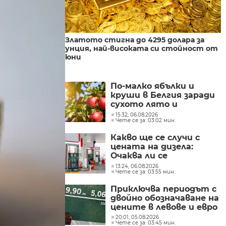
Златото стигна до 4295 долара за
унция, най-високата си стойност от
юни
По-малко ябълки и
круши в Белгия заради
сухото лято и
градушките
15:32, 06.08.2026
Чете се за: 03:02 мин.
Какво ще се случи с
цената на дизела:
Очаква ли се
поевтиняване или нов
13:24, 06.08.2026
Чете се за: 03:55 мин.
ръст?
Приключва периодът с
двойно обозначаване на
цените в левове и евро
20:01, 05.08.2026
Чете се за: 03:45 мин.