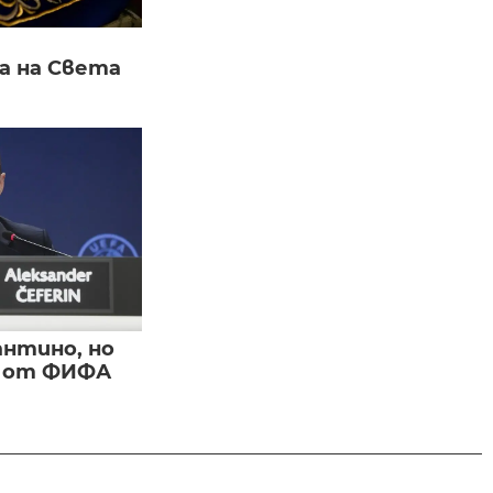
а на Света
нтино, но
и от ФИФА