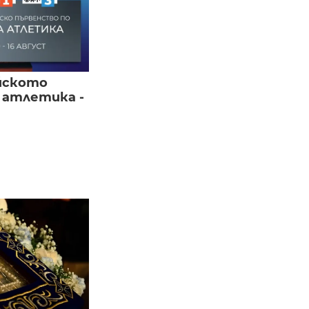
йското
 атлетика -