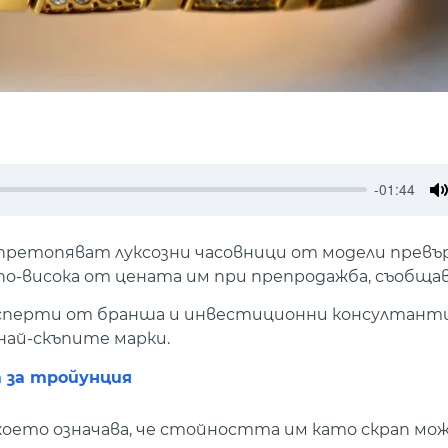
-01:44
M
 претопяват луксозни часовници от модели превър
по-висока от цената им при препродажба, съобща
ксперти от бранша и инвестиционни консултанти
 най-скъпите марки.
а за тройунция
 което означава, че стойността им като скрап мо