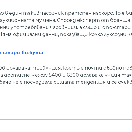
 в един такъв часовник претопен наскоро. То е би
т аукционната му цена. Според експерт от бранша
нни употребявани часовници, а също и с по-стар
 Няма официални данни, показващи колко луксозни ч
ат стари бижута
00 долара за тройунция, което е почти двойно по
а достигне между 5400 и 6300 долара за унция таз
аче не е последвала същата тенденция и се очак