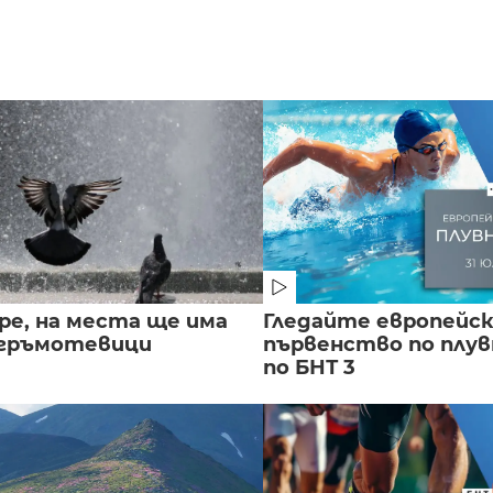
ре, на места ще има
Гледайте европейс
 гръмотевици
първенство по плу
по БНТ 3