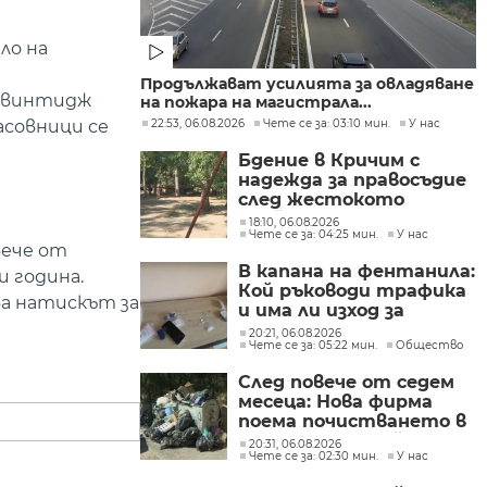
ло на
Продължават усилията за овладяване
и винтидж
на пожара на магистрала...
асовници се
22:53, 06.08.2026
Чете се за: 03:10 мин.
У нас
Бдение в Кричим с
надежда за правосъдие
след жестокото
убийство на млад мъж
18:10, 06.08.2026
Чете се за: 04:25 мин.
У нас
в Пловдив от
вече от
тийнейджъри
В капана на фентанила:
и година.
Кой ръководи трафика
ва натискът за
и има ли изход за
пристрастените?
20:21, 06.08.2026
Чете се за: 05:22 мин.
Общество
След повече от седем
месеца: Нова фирма
поема почистването в
столичните райони
20:31, 06.08.2026
Чете се за: 02:30 мин.
У нас
"Слатина", "Подуяне" и
"Изгрев"