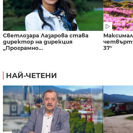
Светлозара Лазарова става
Максима
директор на дирекция
четвъртъ
„Програмно...
37°
НАЙ-ЧЕТЕНИ