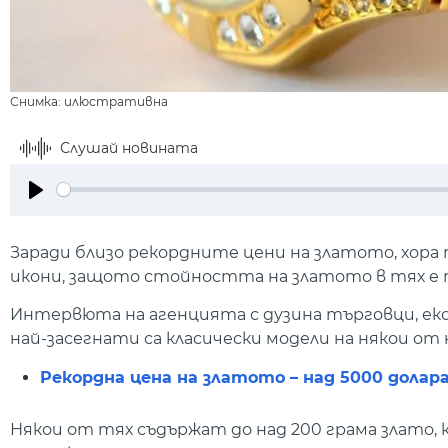
Снимка: илюстративна
Слушай новината
Play
Заради близо рекордните цени на златото, хора
икони, защото стойността на златото в тях е 
Интервюта на агенцията с дузина търговци, е
най-засегнати са класически модели на някои от
Рекордна цена на златото – над 5000 долар
Някои от тях съдържат до над 200 грама злато,