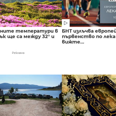
лните температури в
БНТ излъчва европе
к ще са между 32° и
първенство по лека
вижте...
Реклама