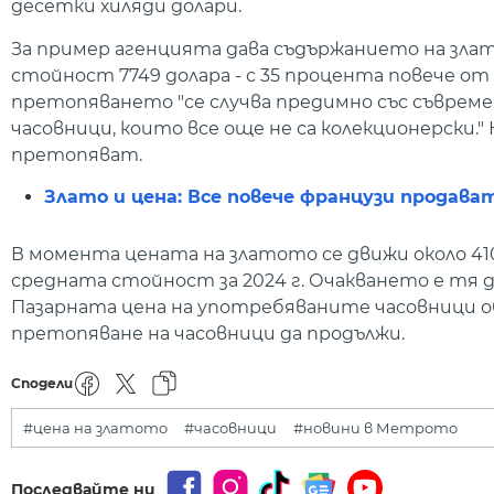
десетки хиляди долари.
За пример агенцията дава съдържанието на злато
стойност 7749 долара - с 35 процента повече о
претопяването "се случва предимно със съвреме
часовници, които все още не са колекционерски."
претопяват.
Злато и цена: Все повече французи продав
В момента цената на златото се движи около 41
средната стойност за 2024 г. Очакването е тя д
Пазарната цена на употребяваните часовници об
претопяване на часовници да продължи.
Сподели
#цена на златото
#часовници
#новини в Метрото
Последвайте ни