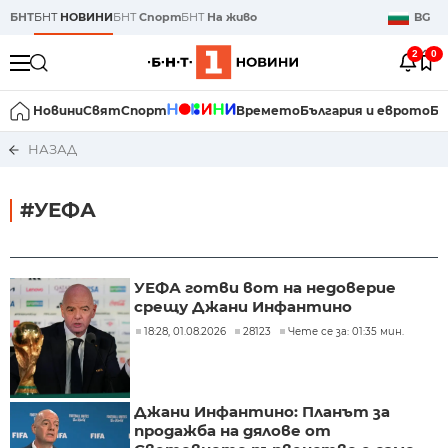
БНТ
БНТ
НОВИНИ
БНТ
Спорт
БНТ
На живо
BG
2
0
Новини
Свят
Спорт
Времето
България и еврото
Би
НАЗАД
#УЕФА
УЕФА готви вот на недоверие
срещу Джани Инфантино
18:28, 01.08.2026
28123
Чете се за: 01:35 мин.
Джани Инфантино: Планът за
продажба на дялове от