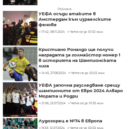
Реклама
УЕФА осъди атаките в
Амстердам към израелските
фенове
17:42, 08.11.2024
Чете се за: 01:02 мин.
Кристиано Роналдо ще получи
наградата за голмайстор номер 1
в историята на Шампионската
лига
14:45, 27.08.2024
Чете се за: 02:02 мин.
УЕФА започна разследване срещу
шампионите от Евро 2024 Алваро
Мората и Родри
21:06, 23.07.2024
Чете се за: 01:35 мин.
Лудогорец е №74 в Европа
15:53, 12.07.2024
Чете се за: 02:02 мин.