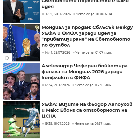
Световното първенство е само
идея
07:21, 30.07.2026
Чете се за: 01:00 мин.
Мондиал за продан: Сблъсък между
УЕФА и ФИФА заради идея за
"приватизиране" на Световното
по футбол
14:41, 29.07.2026
Чете се за: 01:07 мин.
Александър Чеферин бойкотира
финала на Мондиал 2026 заради
конфликт с ФИФА
12:34, 21.07.2026
Чете се за: 03:30 мин.
УЕФА: Визите на Фьодор Лапоухов
и Макс Ебонг са отговорност на
ЦСКА
19:35, 16.07.2026
Чете се за: 01:37 мин.