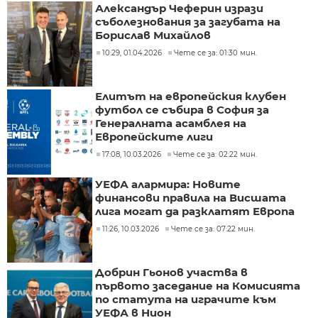
Александър Чеферин изрази
съболезнования за загубата на
Борислав Михайлов
10:29, 01.04.2026
Чете се за: 01:30 мин.
Елитът на европейския клубен
футбол се събира в София за
Генералната асамблея на
Европейските лиги
17:08, 10.03.2026
Чете се за: 02:22 мин.
УЕФА алармира: Новите
финансови правила на Висшата
лига могат да разклатят Европа
11:26, 10.03.2026
Чете се за: 07:22 мин.
Добрин Гьонов участва в
първото заседание на Комисията
по статута на играчите към
УЕФА в Нион