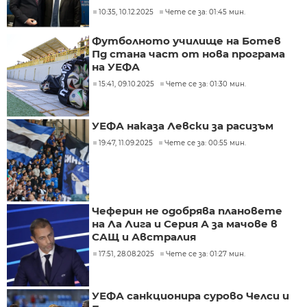
10:35, 10.12.2025
Чете се за: 01:45 мин.
Футболното училище на Ботев
Пд стана част от нова програма
на УЕФА
15:41, 09.10.2025
Чете се за: 01:30 мин.
УЕФА наказа Левски за расизъм
19:47, 11.09.2025
Чете се за: 00:55 мин.
Чеферин не одобрява плановете
на Ла Лига и Серия А за мачове в
САЩ и Австралия
17:51, 28.08.2025
Чете се за: 01:27 мин.
УЕФА санкционира сурово Челси и