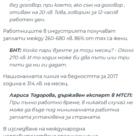
без договор, при което, ако съм на договор ,
отивам на 20 лв. Това, говорим за 12 часов
работен ден.
Работниците в индустрията получават
заплати между 260-680 лв. 86% от тях са жени.
БНТ:
Колко пари взехте за този месец? - Около
270 лв.
И то ходих може би два пъти или три
пъти да ми ги дадат.
Националната линия на бедността за 2017
година е 314 лв. на месец.
Лариса Тодорова, държавен експерт в МТСП:
При пълно работно време, в никакъв случай не
може да бъде под минималната работна
заплата установена за страната.
В изследване на международна