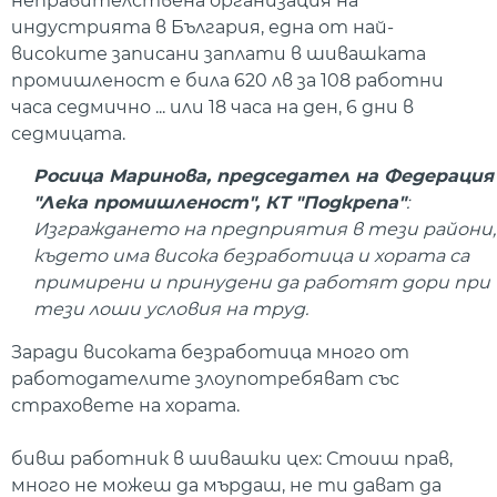
неправителствена организация на
индустрията в България, една от най-
високите записани заплати в шивашката
промишленост е била 620 лв за 108 работни
часа седмично ... или 18 часа на ден, 6 дни в
седмицата.
Росица Маринова, председател на Федерация
"Лека промишленост", КТ "Подкрепа"
:
Изграждането на предприятия в тези райони,
където има висока безработица и хората са
примирени и принудени да работят дори при
тези лоши условия на труд.
Заради високата безработица много от
работодателите злоупотребяват със
страховете на хората.
бивш работник в шивашки цех: Стоиш прав,
много не можеш да мърдаш, не ти дават да