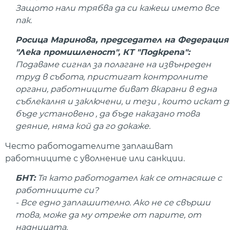
Защото нали трябва да си кажеш името все
пак.
Росица Маринова, председател на Федерация
"Лека промишленост", КТ "Подкрепа":
Подаваме сигнал за полагане на извънреден
труд в събота, пристигат контролните
органи, работниците биват вкарани в една
съблекалня и заключени, и тези , които искат д
бъде установено , да бъде наказано това
деяние, няма кой да го докаже.
Често работодателите заплашват
работниците с уволнение или санкции.
БНТ:
Тя като работодател как се отнасяше с
работниците си?
- Все едно заплашително. Ако не се свърши
това, може да му отреже от парите, от
надницата.