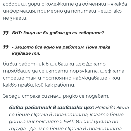
говориш, дори с колежките да обменяш някаква
информация, примерно да попиташ нещо, ако
не знаеш.
БНТ: Защо не ви даваха да си говорите?
- Защото все едно не работим. Поне така
казваше тя.
бивш работник в шивашки цех: Докато
трябваше да се изпрати поръчката, шефката
стоеше там и постоянно наблюдаваше - кой
какво прави, кой как работи.
Заради страха сигнали рядко се подават.
бивш работник в шивашки цех:
Някаква жена
се беше скрила в тоалетната, когато беше
дошла инспекцията. БНТ: Инспекцията по
труда.- Да.. и се беше скрила в тоалетната.