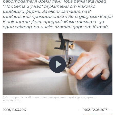
работодателя всеки ден? Това разказаха пред
"По света и у нас" служители от няколко
шивашки фирми. За експлоатацията в
шивашката промишленост ви разказахме вчера
в новините. Днес продължаваме темата - за
един сектор, по-ниско платен дори от Китай.
Субтитрите са автоматично генерирани и може да съдържат
неточности.
20:16, 12.03.2017
19:35, 12.03.2017