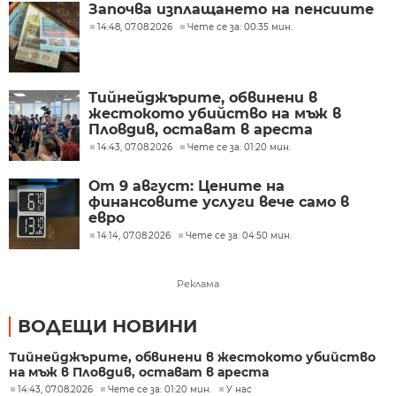
Започва изплащането на пенсиите
14:48, 07.08.2026
Чете се за: 00:35 мин.
Тийнейджърите, обвинени в
жестокото убийство на мъж в
Пловдив, остават в ареста
14:43, 07.08.2026
Чете се за: 01:20 мин.
От 9 август: Цените на
финансовите услуги вече само в
евро
14:14, 07.08.2026
Чете се за: 04:50 мин.
Реклама
ВОДЕЩИ НОВИНИ
Тийнейджърите, обвинени в жестокото убийство
на мъж в Пловдив, остават в ареста
14:43, 07.08.2026
Чете се за: 01:20 мин.
У нас