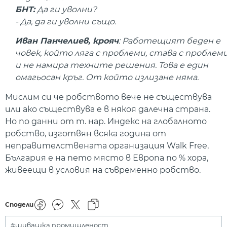
БНТ:
Да ги уволни?
- Да, да ги уволни също.
Иван Панчелиев, крояч
: Работещият беден е
човек, който ляга с проблеми, става с проблем
и не намира техните решения. Това е един
омагьосан кръг. От който излизане няма.
Мислим си че робството вече не съществува
или ако съществува е в някоя далечна страна.
Но по данни от т. нар. Индекс на глобалното
робство, изготвян всяка година от
неправителствената организация Walk Free,
България е на пето място в Европа по % хора,
живеещи в условия на съвременно робство.
Сподели
#шивашка промишленост