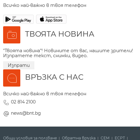
Всичко най-важно в твоя телефон
ТВОЯТА НОВИНА
"Твоята новина"! Новините от вас, нашите зрители!
Изпратете текст, снимки, видео.
Изпрати
ВРЪЗКА С НАС
Всичко най-важно в твоя телефон
02 814 2100
news@bnt.bg
Общи условия за ползване
Обратна връзка
СЕМ
ECPT