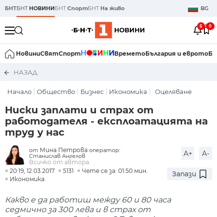
БНТ
БНТ
НОВИНИ
БНТ
Спорт
БНТ
На живо
BG
6
0
Новини
Свят
Спорт
Времето
България и еврото
Би
НАЗАД
Начало
Общество
Бизнес
Икономика
Оцеляване
Ниски заплати и страх от
работодателя - експлоатацията на
труд у нас
Мина Петрова
от
оператор:
A+
A-
Станислав Ангелов
Всичко от автора
20:19, 12.03.2017
5131
Чете се за: 01:50 мин.
Запази
Икономика
Какво е да работиш между 60 и 80 часа
седмично за 300 лева и в страх от