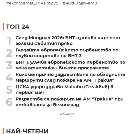
#експлоатация на труд
#ниски заплати
ТОП 24
1
След Мондиал 2026: БНТ излъчва още пет
големи събития пряко
2
Гледайте европейското първенство по
плувни спортове по БНТ 3
3
БНТ излъчва европейското първенство по
лека атлетика - вижте програмата
4
Километрично задръстване по обходните
маршрути след пожара на АМ "Тракия"
5
ЦСКА удари здраво Макаби (Тел Авив) в
първия мач
6
Разраства се пожарът на АМ "Тракия" при
отбивката за Велинград
Реклама
НАЙ-ЧЕТЕНИ