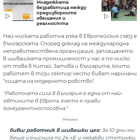
Младежката
безработица между
предизборните
обещания и
реалността
Най-ниската работна ръка в Европейския съюз е
българската. Според доклад на международна
неправителствена организация, заплащането
в шивашката промишленост у нас е по-ниско
от това в Китай. Затова и българите, които
работят в този сектор често биват наричани
"лицата на модерното робство".
"Работната сила в България е една от най-
евтините в Европа, което я прави
конкурентноспособна."
Реклама
бивш работник в шивашки цех:
За 10 дни ми
беше изчислила по 24 лв. и някакви стотинки,