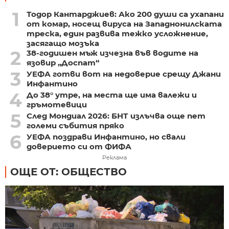
1
Тодор Кантарджиев: Ако 200 души са ухапани
от комар, носещ вируса на Западнонилската
треска, един развива тежко усложнение,
засягащо мозъка
2
38-годишен мъж изчезна във водите на
язовир „Доспат“
3
УЕФА готви вот на недоверие срещу Джани
Инфантино
4
До 38° утре, на места ще има валежи и
гръмотевици
5
След Мондиал 2026: БНТ излъчва още пет
големи събития пряко
6
УЕФА поздрави Инфантино, но свали
доверието си от ФИФА
Реклама
ОЩЕ ОТ: ОБЩЕСТВО