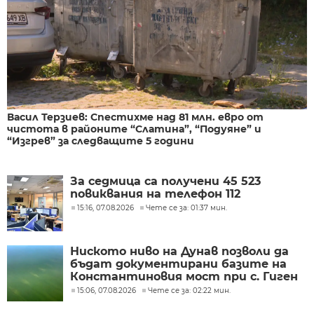
Васил Терзиев: Спестихме над 81 млн. евро от
чистота в районите “Слатина”, “Подуяне” и
“Изгрев” за следващите 5 години
За седмица са получени 45 523
повиквания на телефон 112
15:16, 07.08.2026
Чете се за: 01:37 мин.
Ниското ниво на Дунав позволи да
бъдат документирани базите на
Константиновия мост при с. Гиген
15:06, 07.08.2026
Чете се за: 02:22 мин.