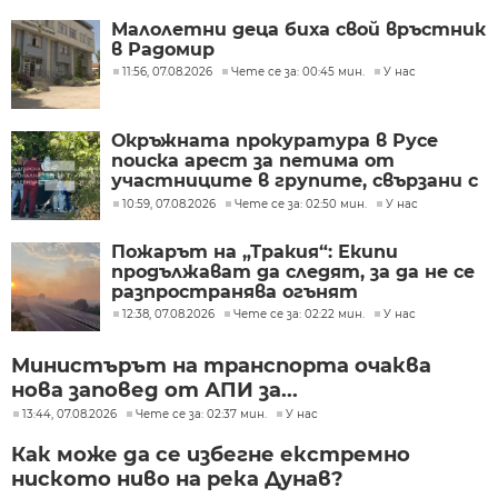
Малолетни деца биха свой връстник
в Радомир
11:56, 07.08.2026
Чете се за: 00:45 мин.
У нас
Окръжната прокуратура в Русе
поиска арест за петима от
участниците в групите, свързани с
разбитата лаборатория за
10:59, 07.08.2026
Чете се за: 02:50 мин.
У нас
фентанил
Пожарът на „Тракия“: Екипи
продължават да следят, за да не се
разпространява огънят
12:38, 07.08.2026
Чете се за: 02:22 мин.
У нас
Министърът на транспорта очаква
нова заповед от АПИ за...
13:44, 07.08.2026
Чете се за: 02:37 мин.
У нас
Как може да се избегне екстремно
ниското ниво на река Дунав?