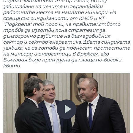
борба с климатичните промени, но без
завишаване на целите и съхранявайки
работните места на нашите миньори. На
среща със синдикалисти от КНСБ и КТ
"Подкрепа" той посочи, че правителството
трябва да изготви ясна стратегия за
дългосрочно развитие на въгледобивния
сектор и сектор енергетика. Двата синдиката
заявиха, че са готови да пренесат протестите
на миньори и енергетици в Брюксел, ако
България бъде принудена да плаща по-високи
квоти.