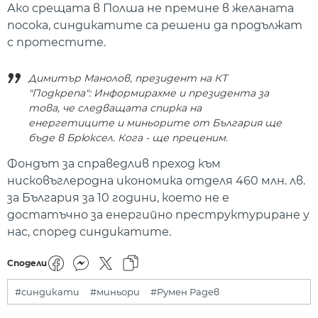
Ако срещата в Полша не премине в желаната
посока, синдикатите са решени да продължат
с протестите.
Димитър Манолов, президент на КТ
"Подкрепа": Информирахме и президента за
това, че следващата спирка на
енергетиците и миньорите от България ще
бъде в Брюксел. Кога - ще преценим.
Фондът за справедлив преход към
нисковъглеродна икономика отделя 460 млн. лв.
за България за 10 години, което не е
достатъчно за енергийно преструктуриране у
нас, според синдикатите.
Сподели
#синдикати
#миньори
#Румен Радев