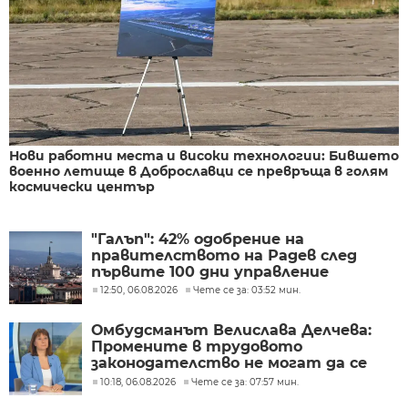
Нови работни места и високи технологии: Бившето
военно летище в Доброславци се превръща в голям
космически център
"Галъп": 42% одобрение на
правителството на Радев след
първите 100 дни управление
12:50, 06.08.2026
Чете се за: 03:52 мин.
Омбудсманът Велислава Делчева:
Промените в трудовото
законодателство не могат да се
правят през бюджета
10:18, 06.08.2026
Чете се за: 07:57 мин.