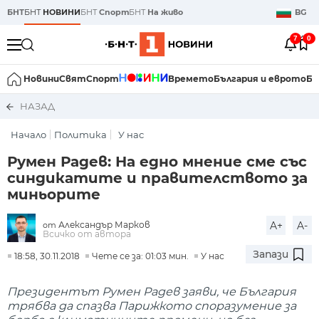
БНТ
БНТ
НОВИНИ
БНТ
Спорт
БНТ
На живо
BG
7
0
Новини
Свят
Спорт
Времето
България и еврото
Би
НАЗАД
Начало
Политика
У нас
Румен Радев: На едно мнение сме със
синдикатите и правителството за
миньорите
Александър Марков
A+
A-
от
Всичко от автора
Запази
18:58, 30.11.2018
Чете се за: 01:03 мин.
У нас
Президентът Румен Радев заяви, че България
трябва да спазва Парижкото споразумение за