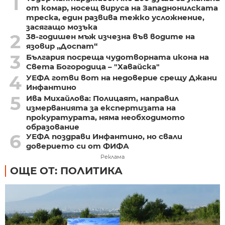
1
от комар, носещ вируса на Западнонилската
треска, един развива тежко усложнение,
засягащо мозъка
2
38-годишен мъж изчезна във водите на
язовир „Доспат“
3
България посреща чудотворната икона на
Света Богородица – "Хавайска"
4
УЕФА готви вот на недоверие срещу Джани
Инфантино
5
Ива Михайлова: Полицаят, направил
измерванията за експертизата на
прокуратурата, няма необходимото
образование
6
УЕФА поздрави Инфантино, но свали
доверието си от ФИФА
Реклама
ОЩЕ ОТ: ПОЛИТИКА