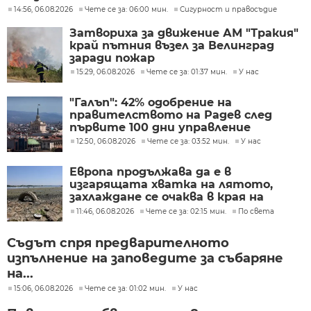
14:56, 06.08.2026
Чете се за: 06:00 мин.
Сигурност и правосъдие
Затвориха за движение АМ "Тракия"
край пътния възел за Велинград
заради пожар
15:29, 06.08.2026
Чете се за: 01:37 мин.
У нас
"Галъп": 42% одобрение на
правителството на Радев след
първите 100 дни управление
12:50, 06.08.2026
Чете се за: 03:52 мин.
У нас
Европа продължава да е в
изгарящата хватка на лятото,
захлаждане се очаква в края на
седмицата
11:46, 06.08.2026
Чете се за: 02:15 мин.
По света
Съдът спря предварителното
изпълнение на заповедите за събаряне
на...
15:06, 06.08.2026
Чете се за: 01:02 мин.
У нас