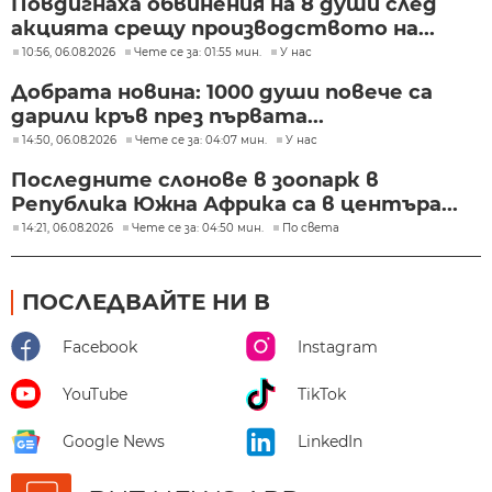
Повдигнаха обвинения на 8 души след
акцията срещу производството на...
10:56, 06.08.2026
Чете се за: 01:55 мин.
У нас
Добрата новина: 1000 души повече са
дарили кръв през първата...
14:50, 06.08.2026
Чете се за: 04:07 мин.
У нас
Последните слонове в зоопарк в
Република Южна Африка са в центъра...
14:21, 06.08.2026
Чете се за: 04:50 мин.
По света
ПОСЛЕДВАЙТЕ НИ В
Facebook
Instagram
YouTube
TikTok
Google News
LinkedIn