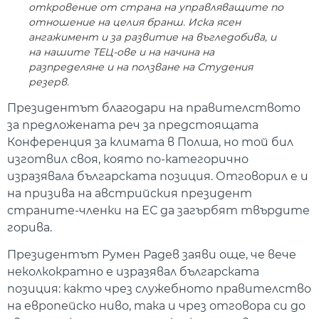
откровение от страна на управляващите по
отношение на целия бранш. Иска ясен
ангажимент и за развитие на въгледобива, и
на нашите ТЕЦ-ове и на начина на
разпределяне и на ползване на Студения
резерв.
Президентът благодари на правителството
за предложената реч за предстоящата
Конференция за климата в Полша, но той бил
изготвил своя, която по-категорично
изразявала българската позиция. Отговорил е и
на призива на австрийския президент
страните-членки на ЕС да загърбят твърдите
горива.
Президентът Румен Радев заяви още, че вече
неколкократно е изразявал българската
позиция: както чрез служебното правителство
на европейско ниво, така и чрез отговора си до