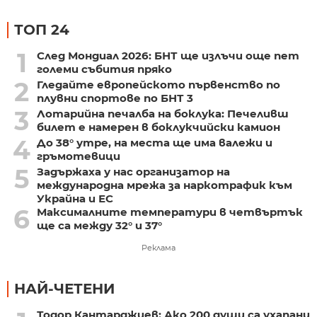
ТОП 24
1
След Мондиал 2026: БНТ ще излъчи още пет
големи събития пряко
2
Гледайте европейското първенство по
плувни спортове по БНТ 3
3
Лотарийна печалба на боклука: Печеливш
билет е намерен в боклукчийски камион
4
До 38° утре, на места ще има валежи и
гръмотевици
5
Задържаха у нас организатор на
международна мрежа за наркотрафик към
Украйна и ЕС
6
Максималните температури в четвъртък
ще са между 32° и 37°
Реклама
НАЙ-ЧЕТЕНИ
Тодор Кантарджиев: Ако 200 души са ухапани