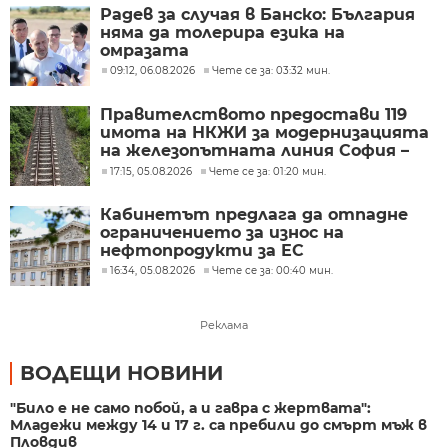
Радев за случая в Банско: България
няма да толерира езика на
омразата
09:12, 06.08.2026
Чете се за: 03:32 мин.
Правителството предостави 119
имота на НКЖИ за модернизацията
на железопътната линия София –
Пловдив
17:15, 05.08.2026
Чете се за: 01:20 мин.
Кабинетът предлага да отпадне
ограничението за износ на
нефтопродукти за ЕС
16:34, 05.08.2026
Чете се за: 00:40 мин.
Реклама
ВОДЕЩИ НОВИНИ
"Било е не само побой, а и гавра с жертвата":
Младежи между 14 и 17 г. са пребили до смърт мъж в
Пловдив