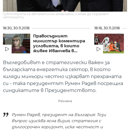
Субтитрите са автоматично генерирани и може да съдържат
неточности.
18:30, 30.11.2018
18:16, 30.11.2018
Правосъдният
Л
министър коментира
п
условията, в които
с
живее Иванчева в...
р
Въгледобивът е стратегически важен за
българската енергетика сектор, в който
хиляди миньори честно изкарват прехраната
си - така президентът Румен Радев посрещна
синдикатите в Президентството.
Реклама
Румен Радев, президент на България: Този
въпрос изисква ясна визия, стратегия с
дългосрочен хоризонт, иска честност и