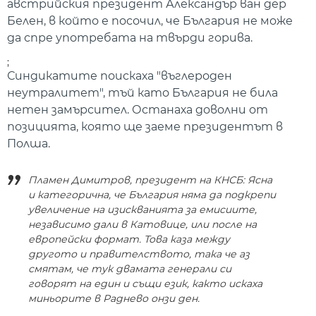
австрийския президент Александър ван дер
Белен, в който е посочил, че България не може
да спре употребата на твърди горива.
;
Синдикатите поискаха "въглероден
неутралитет", тъй като България не била
нетен замърсител. Останаха доволни от
позицията, която ще заеме президентът в
Полша.
Пламен Димитров, президент на КНСБ: Ясна
и категорична, че България няма да подкрепи
увеличение на изискванията за емисиите,
независимо дали в Катовице, или после на
европейски формат. Това каза между
другото и правителството, така че аз
смятам, че тук двамата генерали си
говорят на един и същи език, както искаха
миньорите в Раднево онзи ден.