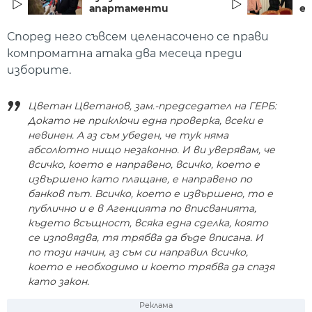
апартаменти
е
Според него съвсем целенасочено се прави
компроматна атака два месеца преди
изборите.
Цветан Цветанов, зам.-председател на ГЕРБ:
Докато не приключи една проверка, всеки е
невинен. А аз съм убеден, че тук няма
абсолютно нищо незаконно. И ви уверявам, че
всичко, което е направено, всичко, което е
извършено като плащане, е направено по
банков път. Всичко, което е извършено, то е
публично и е в Агенцията по вписванията,
където всъщност, всяка една сделка, която
се изповядва, тя трябва да бъде вписана. И
по този начин, аз съм си направил всичко,
което е необходимо и което трябва да спазя
като закон.
Реклама