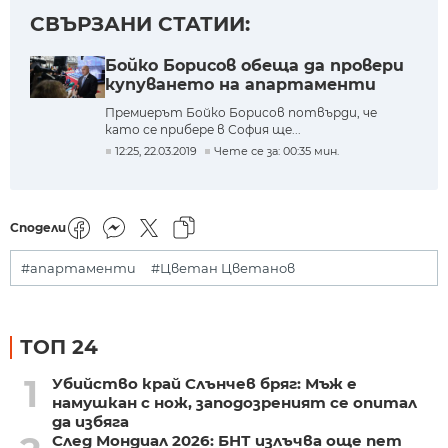
СВЪРЗАНИ СТАТИИ:
Бойко Борисов обеща да провери
купуването на апартаменти
Премиерът Бойко Борисов потвърди, че
като се прибере в София ще...
12:25, 22.03.2019
Чете се за: 00:35 мин.
Сподели
#апартаменти
#Цветан Цветанов
ТОП 24
1
Убийство край Слънчев бряг: Мъж е
намушкан с нож, заподозреният се опитал
да избяга
След Мондиал 2026: БНТ излъчва още пет