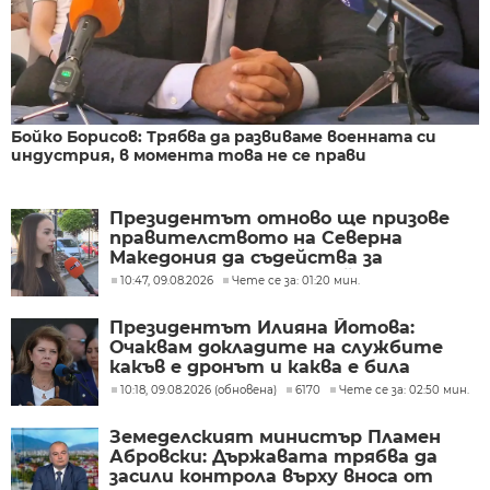
Бойко Борисов: Трябва да развиваме военната си
индустрия, в момента това не се прави
Президентът отново ще призове
правителството на Северна
Македония да съдейства за
лечението на Ива Михайлова
10:47, 09.08.2026
Чете се за: 01:20 мин.
Президентът Илияна Йотова:
Очаквам докладите на службите
какъв е дронът и каква е била
неговата роля
10:18, 09.08.2026 (обновена)
6170
Чете се за: 02:50 мин.
Земеделският министър Пламен
Абровски: Държавата трябва да
засили контрола върху вноса от