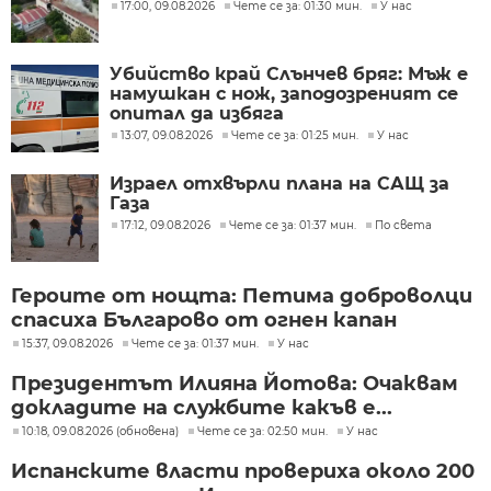
17:00, 09.08.2026
Чете се за: 01:30 мин.
У нас
Убийство край Слънчев бряг: Мъж е
намушкан с нож, заподозреният се
опитал да избяга
13:07, 09.08.2026
Чете се за: 01:25 мин.
У нас
Израел отхвърли плана на САЩ за
Газа
17:12, 09.08.2026
Чете се за: 01:37 мин.
По света
Героите от нощта: Петима доброволци
спасиха Българово от огнен капан
15:37, 09.08.2026
Чете се за: 01:37 мин.
У нас
Президентът Илияна Йотова: Очаквам
докладите на службите какъв е...
10:18, 09.08.2026 (обновена)
Чете се за: 02:50 мин.
У нас
Испанските власти провериха около 200