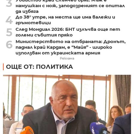
3
намушкан с нож, заподозреният се опитал
да избяга
4
До 38° утре, на места ще има валежи и
гръмотевици
5
След Мондиал 2026: БНТ излъчва още пет
големи събития пряко
6
Министерството на отбраната: Дронът,
паднал край Кардам, е “Майя” - широко
използван от украинската армия
Реклама
ОЩЕ ОТ: ПОЛИТИКА