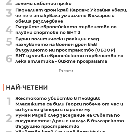
2
големи събития пряко
3
Падналият дрон край Кардам: Украйна увери,
че не е атакувала умишлено България и
обеща разследване
4
Гледайте европейското първенство по
плувни спортове по БНТ 3
5
Бурни политически реакции след
нахлуването на военен дрон във
въздушното ни пространство (ОБЗОР)
6
БНТ излъчва европейското първенство по
лека атлетика - вижте програмата
Реклама
НАЙ-ЧЕТЕНИ
1
Жестокото убийство в Пловдив:
Младежите са били Георги повече от час и
си купили дюнери с парите му
2
Румен Радев след заседание на Съвета по
сигурността: Дрон е нахлул в българското
въздушно пространство
Убийство край Слънчев бряг: Мъж е