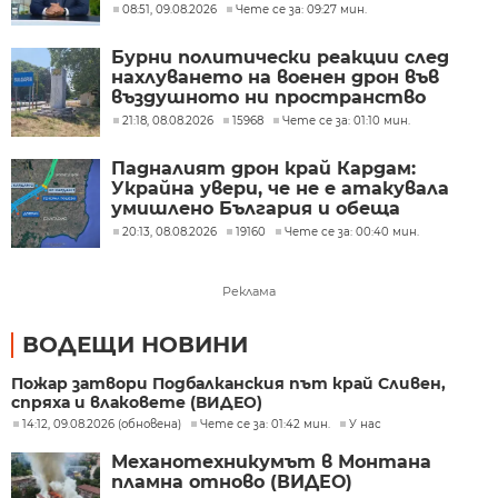
трети страни
08:51, 09.08.2026
Чете се за: 09:27 мин.
Бурни политически реакции след
нахлуването на военен дрон във
въздушното ни пространство
(ОБЗОР)
21:18, 08.08.2026
15968
Чете се за: 01:10 мин.
Падналият дрон край Кардам:
Украйна увери, че не е атакувала
умишлено България и обеща
разследване
20:13, 08.08.2026
19160
Чете се за: 00:40 мин.
Реклама
ВОДЕЩИ НОВИНИ
Пожар затвори Подбалканския път край Сливен,
спряха и влаковете (ВИДЕО)
14:12, 09.08.2026 (обновена)
Чете се за: 01:42 мин.
У нас
Механотехникумът в Монтана
пламна отново (ВИДЕО)