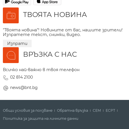
ТВОЯТА НОВИНА
"Твоята новина"! Новините от вас, нашите зрители!
Изпратете текст, снимки, видео.
Изпрати
ВРЪЗКА С НАС
Всичко най-важно в твоя телефон
02 814 2100
news@bnt.bg
Общи условия за ползване
Обратна връзка
СЕМ
ECPT
Политика за защита на личните данни