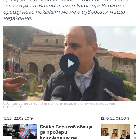
ще получи извинение след като проверките
срещу него покажат ,че не е извършил нищо
незаконно.
Субтитрите са автоматично генерирани и може да съдържат
неточности.
12:25, 22.03.2019
12:16, 22.03.2019
Бойко Борисов обеща
П
да провери
Ц
купуването на
п