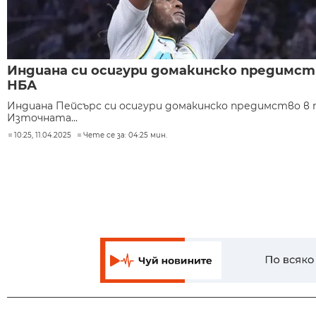
Индиана си осигури домакинско предимст
НБА
Индиана Пейсърс си осигури домакинско предимство в 
Източната...
10:25, 11.04.2025
Чете се за: 04:25 мин.