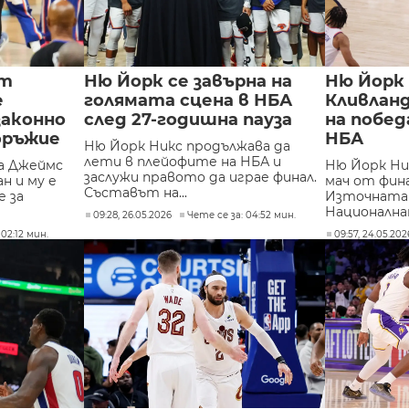
ът
Ню Йорк се завърна на
Ню Йорк
е
голямата сцена в НБА
Кливланд
законно
след 27-годишна пауза
на побед
оръжие
НБА
Ню Йорк Никс продължава да
лети в плейофите на НБА и
а Джеймс
Ню Йорк Ни
заслужи правото да играе финал.
н и му е
мач от фин
Съставът на...
 за
Източната 
Националнат
09:28, 26.05.2026
Чете се за: 04:52 мин.
 02:12 мин.
09:57, 24.05.202