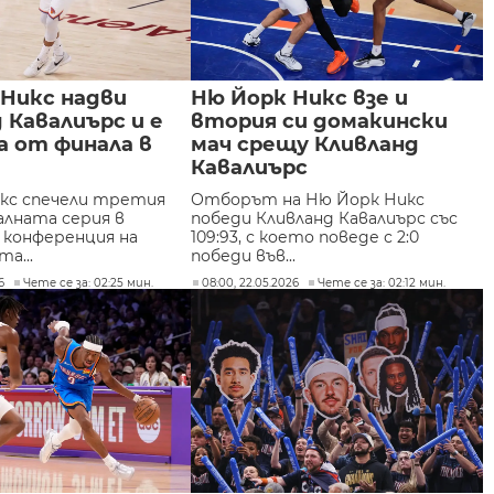
 Никс надви
Ню Йорк Никс взе и
 Кавалиърс и е
втория си домакински
а от финала в
мач срещу Кливланд
Кавалиърс
кс спечели третия
Отборът на Ню Йорк Никс
алната серия в
победи Кливланд Кавалиърс със
конференция на
109:93, с което поведе с 2:0
а...
победи във...
6
Чете се за: 02:25 мин.
08:00, 22.05.2026
Чете се за: 02:12 мин.