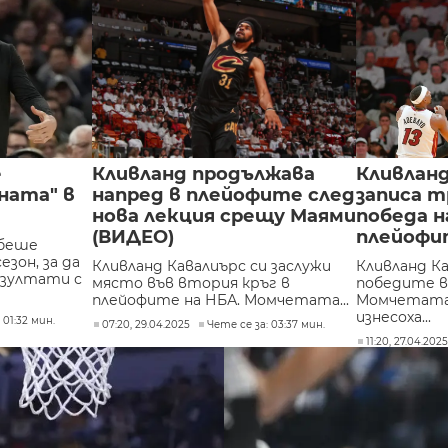
е
Кливланд продължава
Кливланд
ната" в
напред в плейофите след
записа 
нова лекция срещу Маями
победа н
(ВИДЕО)
плейофи
 беше
езон, за да
Кливланд Кавалиърс си заслужи
Кливланд К
езултати с
място във втория кръг в
победите в
плейофите на НБА. Момчетата...
Момчетата
изнесоха...
 01:32 мин.
07:20, 29.04.2025
Чете се за: 03:37 мин.
11:20, 27.04.202