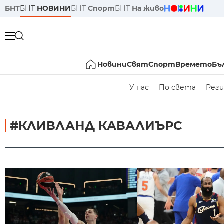
БНТ
БНТ
НОВИНИ
БНТ
Спорт
БНТ
На живо
Новини
Свят
Спорт
Времето
Бъ
У нас
По света
Реги
#КЛИВЛАНД КАВАЛИЪРС