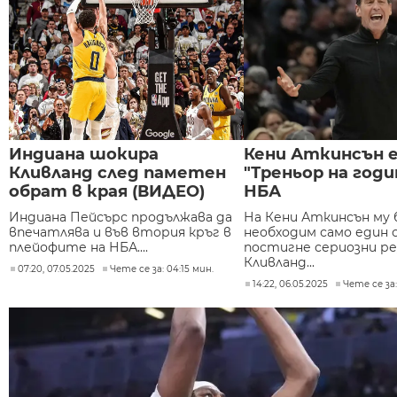
Индиана шокира
Кени Аткинсън 
Кливланд след паметен
"Треньор на годи
обрат в края (ВИДЕО)
НБА
Индиана Пейсърс продължава да
На Кени Аткинсън му
впечатлява и във втория кръг в
необходим само един с
плейофите на НБА....
постигне сериозни р
Кливланд...
07:20, 07.05.2025
Чете се за: 04:15 мин.
14:22, 06.05.2025
Чете се за: