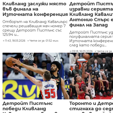
Кливланд заслужи място
Детройт Пистъ
във финала на
изравни серията
Източната конференция
Кливланд Кавали
Антонио Спърс е
Отборът на Кливланд Кавалиърс
финал на Запад
спечели решаващия мач номер 7
срещу Детройт Пистънс със
Детройт Пистънс у
125:94 и...
полуфиналната серия 
Източната конференц
11:43, 18.05.2026
Чете се за: 01:52 мин.
след като победи...
09:18, 16.05.2026
Чете се за: 
Детройт Пистънс
Торонто и Дет
победи Кливланд
стигнаха до сед