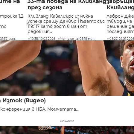
ите на
33-та победа на Кливланд
завръща
през сезона
Кливлан
тройка 1.2
Кливланд Кавалиърс измъкна
Леброн Дже
успеха срещу Денвър Нъгетс със
твърди, че 
ято
119:117 като гост в мач от
решение да
.
редовния...
последният 
01:37 мин.
10:35, 10.02.2026
Чете се за: 05:15 мин.
08:27, 29.01.202
 Изток (видео)
конференция в НБА. Момчетата...
Реклама