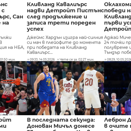
нс
Кливланд Кавалиърс
Оклахома
 с
надви Детройт Пистънс
победи н
ърс, Сан
след продължение и
Кливлан
 на
записа трети пореден
първи ус
успех
Детрой
дължи
Джеймс Хардън изигра най-силния
Аджай Миче
в
си мач в плейофите до момента
24 точки п
ия на НБА,
при победата на Кливланд
полувреме 
Кавалиърс...
Тъндър побе
01:50 мин.
09:33, 14.05.2026
Чете се за: 02:27 мин.
08:29, 10.05.202
ройт
В последната секунда:
Леброн Д
ми
Донован Мичъл донесе
в очите 