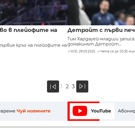
во в плейофите на
Детройт с първи пече
Тим Хардауей-младши записа 
домакинът Детройт...
първия кръг на плейофите на
10:51, 29.03.2025
Чете се за: 03:35 мин
»
1
2
3
«