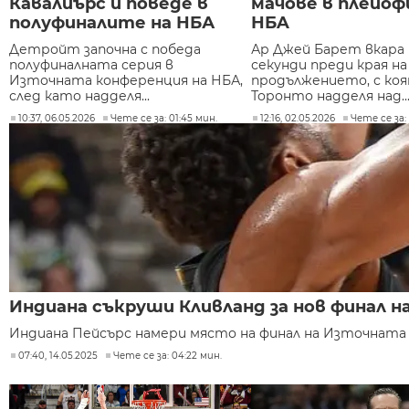
Кавалиърс и поведе в
мачове в плейоф
полуфиналите на НБА
НБA
Детройт започна с победа
Ар Джей Барет вкара 
полуфиналната серия в
секунди преди края на
Източната конференция на НБА,
продължението, с ко
след като надделя...
Торонто надделя над..
10:37, 06.05.2026
Чете се за: 01:45 мин.
12:16, 02.05.2026
Чете се за: 
Индиана съкруши Кливланд за нов финал на
Индиана Пейсърс намери място на финал на Източната 
07:40, 14.05.2025
Чете се за: 04:22 мин.