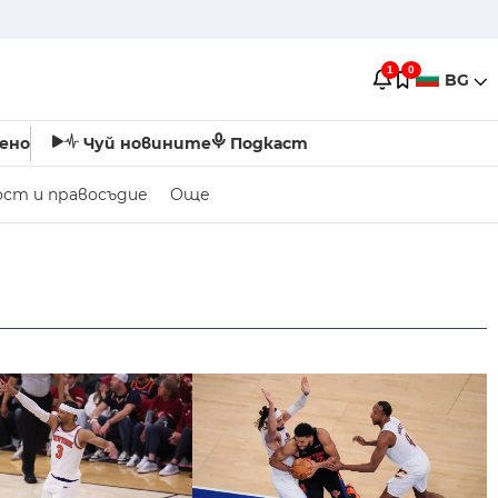
1
0
BG
ено
Чуй новините
Подкаст
ост и правосъдие
Още