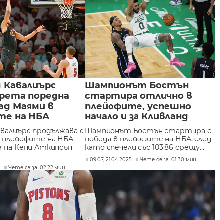
 Кавалиърс
Шампионът Бостън
трета поредна
стартира отлично в
ад Маями в
плейофите, успешно
те на НБА
начало и за Кливланд
авалиърс продължава с
Шампионът Бостън стартира с
 плейофите на НБА.
победа в плейофите на НБА, след
 на Кени Аткинсън
като спечели със 103:86 срещу...
09:07, 21.04.2025
Чете се за: 01:30 мин.
5
Чете се за: 02:22 мин.