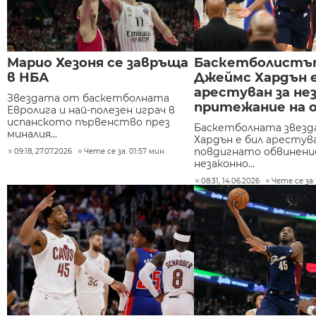
Марио Хезоня се завръща
Баскетболист
в НБА
Джеймс Хардън 
арестуван за не
Звездата от баскетболната
притежание на 
Евролига и най-полезен играч в
испанското първенство през
Баскетболната звезд
миналия...
Хардън е бил арестува
повдигнато обвинение
09:18, 27.07.2026
Чете се за: 01:57 мин.
незаконно...
08:31, 14.06.2026
Чете се за: