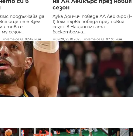
нето си в
на ЛА Лейкърс през новия
д
сезон
ймс продължава да
Лука Дончич поведе ЛА Лейкърс (1-
все още не е взел
1) към първа победа през новия
ли това е
сезон в Националната
му сезон...
баскетболна...
6
Чете се за: 02:42 мин.
09:20, 25.10.2025
Чете се за: 07:30 мин.