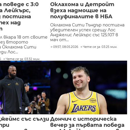
 поведе с 3:0
Оклахома и Детройт
а Лейкърс,
взеха надмощие на
д постигна
полуфиналите в НБА
пех над
Оклахома Сити Тъндър постигна
т
убедителен успех срещу Лос
Анджелис Лейкърс със 125:107 в
л вкара 18 от своите
мач от...
рез второто
и Оклахома Сити
09:57, 08.05.2026
Чете се за: 03:25 мин.
ди Лос...
6
Чете се за: 03:32 мин.
жеймс със сълзи
Дончич с историческа
при
вечер за първата победа