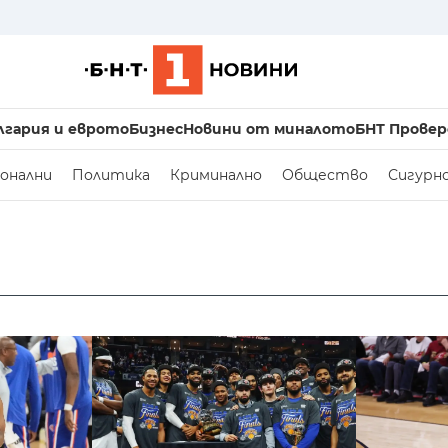
лгария и еврото
Бизнес
Новини от миналото
БНТ Провер
онални
Политика
Криминално
Общество
Сигурн