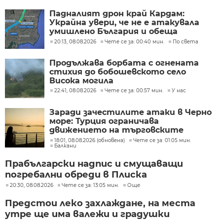
Падналият дрон край Кардам:
Украйна увери, че не е атакувала
умишлено България и обеща
разследване
20:13, 08.08.2026
Чете се за: 00:40 мин.
По света
Продължава борбата с огнената
стихия до бобошевското село
Висока могила
22:41, 08.08.2026
Чете се за: 00:57 мин.
У нас
Заради зачестилите атаки в Черно
море: Турция ограничава
движението на търговските
кораби
18:01, 08.08.2026 (обновена)
Чете се за: 01:05 мин.
Балкани
Прабългарски надпис и смущаващи
погребални обреди в Плиска
20:30, 08.08.2026
Чете се за: 13:05 мин.
Още
Предстои леко захлаждане, на места
утре ще има валежи и градушки