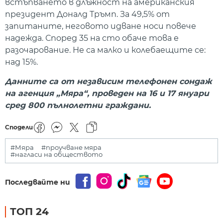
встъпването в длъжност на американския
президент Доналд Тръмп. За 49,5% от
запитаните, неговото идване носи повече
надежда. Според 35 на сто обаче това е
разочарование. Не са малко и колебаещите се:
над 15%.
Данните са от независим телефонен сондаж
на агенция „Мяра“, проведен на 16 и 17 януари
сред 800 пълнолетни граждани.
Сподели
#Мяра
#проучване мяра
#нагласи на обществото
Последвайте ни
ТОП 24