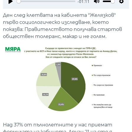
-01:11
Play
Mute
Setti
Ден след клетвата на кабинета "Желязков"
първо социологическо изследване, което
показва: Правителството получава стартов
обществен толеранс, макар и не голям.
Над 37% от пълнолетните у нас приемат
формулата на кабинета. Други 21 на сто я