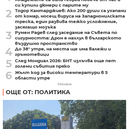
си купили дюнери с парите му
2
Тодор Кантарджиев: Ако 200 души са ухапани
от комар, носещ вируса на Западнонилската
треска, един развива тежко усложнение,
засягащо мозъка
3
Румен Радев след заседание на Съвета по
сигурността: Дрон е нахлул в българското
въздушно пространство
4
До 38° утре, на места ще има валежи и
гръмотевици
5
След Мондиал 2026: БНТ излъчва още пет
големи събития пряко
6
Жълт код за високи температури в 5
области утре
Реклама
ОЩЕ ОТ: ПОЛИТИКА