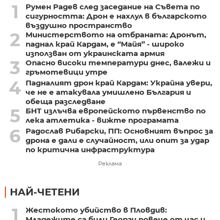
1
Румен Радев след заседание на Съвета по
сигурността: Дрон е нахлул в българското
въздушно пространство
2
Министерството на отбраната: Дронът,
паднал край Кардам, е “Майя” - широко
използван от украинската армия
3
Опасно високи температури днес, валежи и
гръмотевици утре
4
Падналият дрон край Кардам: Украйна увери,
че не е атакувала умишлено България и
обеща разследване
5
БНТ излъчва европейското първенство по
лека атлетика - вижте програмата
6
Радослав Рибарски, ПП: Основният въпрос за
дрона е дали е случайност, или опит за удар
по критична инфраструктура
Реклама
НАЙ-ЧЕТЕНИ
1
Жестокото убийство в Пловдив:
Младежите са били Георги повече от час и