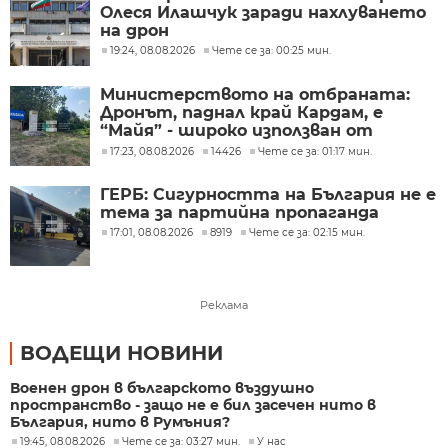
Олеся Илашчук заради нахлуването
на дрон
19:24, 08.08.2026
Чете се за: 00:25 мин.
Министерството на отбраната:
Дронът, паднал край Кардам, е
“Майя” - широко използван от
украинската армия
17:23, 08.08.2026
14426
Чете се за: 01:17 мин.
ГЕРБ: Сигурността на България не е
тема за партийна пропаганда
17:01, 08.08.2026
8919
Чете се за: 02:15 мин.
Реклама
ВОДЕЩИ НОВИНИ
Военен дрон в българското въздушно
пространство - защо не е бил засечен нито в
България, нито в Румъния?
19:45, 08.08.2026
Чете се за: 03:27 мин.
У нас