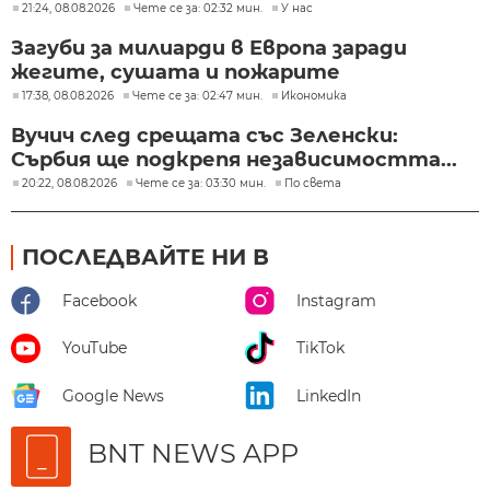
21:24, 08.08.2026
Чете се за: 02:32 мин.
У нас
Загуби за милиарди в Европа заради
жегите, сушата и пожарите
17:38, 08.08.2026
Чете се за: 02:47 мин.
Икономика
Вучич след срещата със Зеленски:
Сърбия ще подкрепя независимостта...
20:22, 08.08.2026
Чете се за: 03:30 мин.
По света
ПОСЛЕДВАЙТЕ НИ В
Facebook
Instagram
YouTube
TikTok
Google News
LinkedIn
BNT NEWS APP