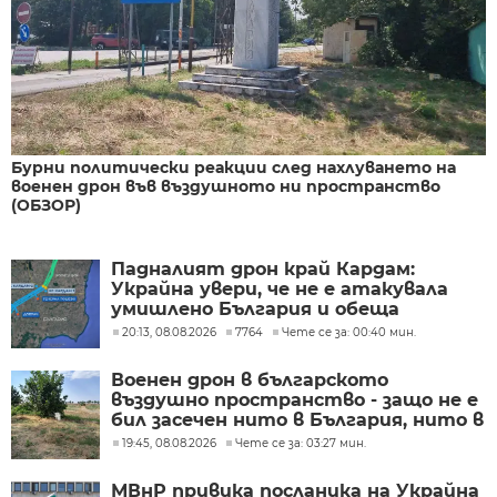
Бурни политически реакции след нахлуването на
военен дрон във въздушното ни пространство
(ОБЗОР)
Падналият дрон край Кардам:
Украйна увери, че не е атакувала
умишлено България и обеща
разследване
20:13, 08.08.2026
7764
Чете се за: 00:40 мин.
Военен дрон в българското
въздушно пространство - защо не е
бил засечен нито в България, нито в
Румъния?
19:45, 08.08.2026
Чете се за: 03:27 мин.
МВнР привика посланика на Украйна