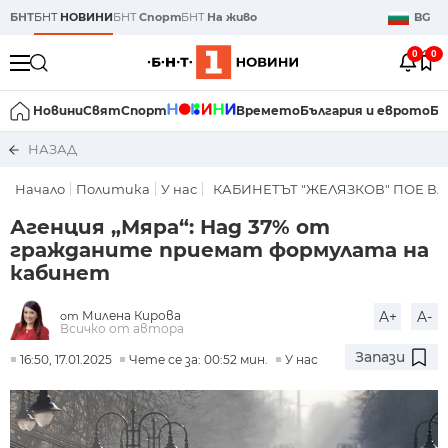
БНТ
БНТ
НОВИНИ
БНТ
Спорт
БНТ
На живо
BG
0
0
Новини
Свят
Спорт
Времето
България и еврото
Би
НАЗАД
Начало
Политика
У нас
КАБИНЕТЪТ "ЖЕЛЯЗКОВ" ПОЕ ВЛ
Агенция „Мяра“: Над 37% от
гражданите приемат формулата на
кабинет
Милена Кирова
A+
A-
от
Всичко от автора
Запази
16:50, 17.01.2025
Чете се за: 00:52 мин.
У нас