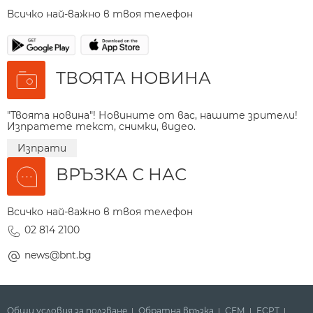
Всичко най-важно в твоя телефон
ТВОЯТА НОВИНА
"Твоята новина"! Новините от вас, нашите зрители!
Изпратете текст, снимки, видео.
Изпрати
ВРЪЗКА С НАС
Всичко най-важно в твоя телефон
02 814 2100
news@bnt.bg
Общи условия за ползване
Обратна връзка
СЕМ
ECPT